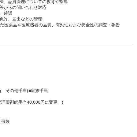
機法、品質管理についての教育や指導
関等からの問い合わせ対応
、確認
種免許、届出などの管理
れた医薬品や医療機器の品質、有効性および安全性の調査・報告
 その他手当(■家族手当
薬剤師手当40,000円に変更 )
金保険