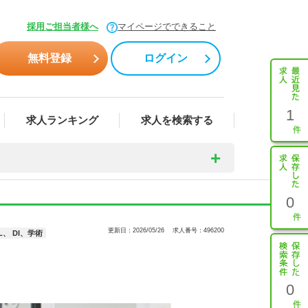
採用ご担当者様へ
マイページでできること
無料登録
ログイン
1
求人ランキング
求人を検索する
0
更新日：2026/05/26
求人番号：496200
、 DI、学術
0