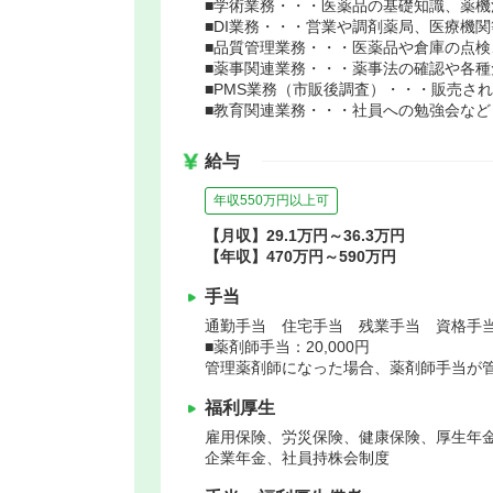
■学術業務・・・医薬品の基礎知識、薬
■DI業務・・・営業や調剤薬局、医療機
■品質管理業務・・・医薬品や倉庫の点検
■薬事関連業務・・・薬事法の確認や各
■PMS業務（市販後調査）・・・販売さ
■教育関連業務・・・社員への勉強会など
給与
年収550万円以上可
【月収】29.1万円～36.3万円
【年収】470万円～590万円
手当
通勤手当 住宅手当 残業手当 資格手当
■薬剤師手当：20,000円
管理薬剤師になった場合、薬剤師手当が管理
福利厚生
雇用保険、労災保険、健康保険、厚生年
企業年金、社員持株会制度