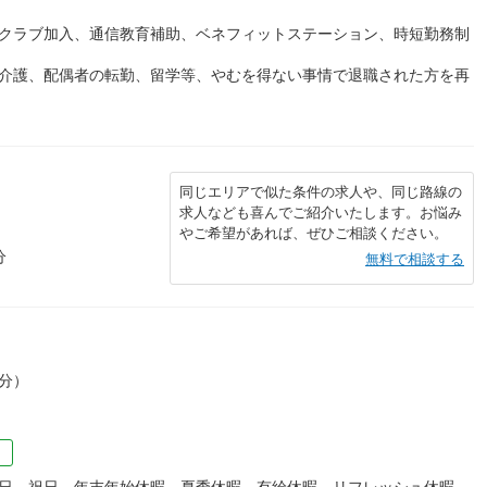
生クラブ加入、通信教育補助、ベネフィットステーション、時短勤務制
、介護、配偶者の転勤、留学等、やむを得ない事情で退職された方を再
同じエリアで似た条件の求人や、同じ路線の
求人なども喜んでご紹介いたします。お悩み
やご希望があれば、ぜひご相談ください。
分
無料で相談する
0分）
）
曜日 祝日 年末年始休暇 夏季休暇 有給休暇 リフレッシュ休暇