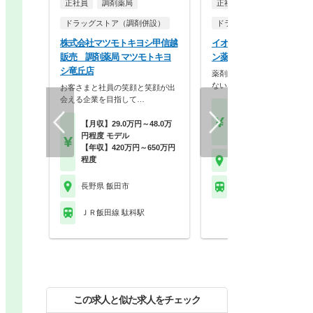
正社員
調剤薬局
正社員
ドラッグストア（調剤併設）
ドラッグストア（調剤併設
株式会社マツモトキヨシ甲信越
イオンリテール株式会社 
販売 調剤薬局 マツモトキヨ
ン薬局飯田アップルロード
シ竜丘店
薬剤師を、一つの職業で終わ
ない。バイヤー、商品…
お客さまと社員の笑顔と笑顔が出
会える企業を目指して…
【月収】31.1万円～58.
円
【月収】29.0万円～48.0万
【年収】492万円～84
円程度 モデル
【年収】420万円～650万円
程度
長野県 飯田市
長野県 飯田市
ＪＲ飯田線 鼎駅
ＪＲ飯田線 駄科駅
この求人と似た求人をチェック