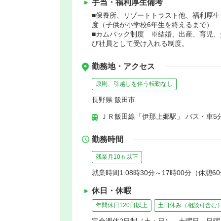
手当・福利厚生備考
■保養所、リゾートトラスト他、福利厚
度（子供が小学校6年生を終えるまで）
■カムバック制度 ※結婚、出産、育児
び社員として受け入れる制度。
勤務地・アクセス
原則、引越しを伴う転勤なし
長野県 飯田市
ＪＲ飯田線「伊那上郷駅」 バス・車5
勤務時間
残業月10ｈ以下
就業時間1:08時30分～17時00分（休憩6
休日・休暇
年間休日120日以上
土日休み（相談可含む
完全週休2日制（土・日） 土曜日 日