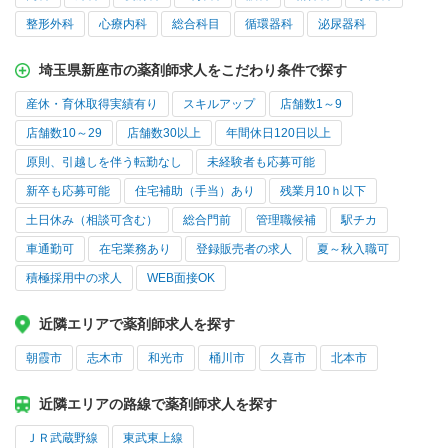
整形外科
心療内科
総合科目
循環器科
泌尿器科
埼玉県新座市の薬剤師求人をこだわり条件で探す
産休・育休取得実績有り
スキルアップ
店舗数1～9
店舗数10～29
店舗数30以上
年間休日120日以上
原則、引越しを伴う転勤なし
未経験者も応募可能
新卒も応募可能
住宅補助（手当）あり
残業月10ｈ以下
土日休み（相談可含む）
総合門前
管理職候補
駅チカ
車通勤可
在宅業務あり
登録販売者の求人
夏～秋入職可
積極採用中の求人
WEB面接OK
近隣エリアで薬剤師求人を探す
朝霞市
志木市
和光市
桶川市
久喜市
北本市
近隣エリアの路線で薬剤師求人を探す
ＪＲ武蔵野線
東武東上線