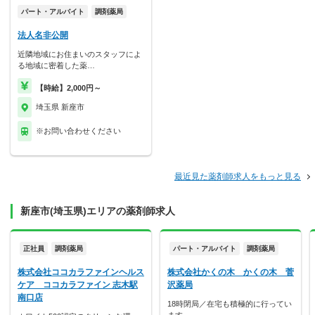
パート・アルバイト
調剤薬局
法人名非公開
近隣地域にお住まいのスタッフによ
る地域に密着した薬…
【時給】2,000円～
埼玉県 新座市
※お問い合わせください
最近見た薬剤師求人をもっと見る
新座市(埼玉県)エリアの薬剤師求人
正社員
調剤薬局
パート・アルバイト
調剤薬局
株式会社ココカラファインヘルス
株式会社かくの木 かくの木 菅
ケア ココカラファイン 志木駅
沢薬局
南口店
18時閉局／在宅も積極的に行ってい