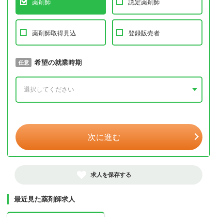
薬剤師
認定薬剤師
薬剤師取得見込
登録販売者
取得予定年
希望の就業時期
必須
任意
年 3月
次に進む
求人を保存する
最近見た薬剤師求人