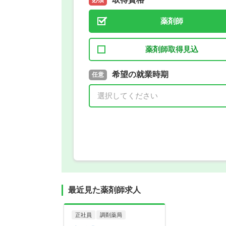
必須
薬剤師
薬剤師取得見込
取得予定年
希望の就業時期
必須
任意
年 3月
最近見た薬剤師求人
正社員
調剤薬局