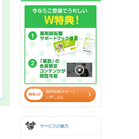
必須
正社員
パート(週4日～5日)
無料転職サポート
簡単1分
に申し込む
サービスの魅力