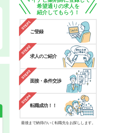
マイナビ薬剤師に登録して
希望通りの求人を
紹介してもらう！
STEP1
ご登録
STEP2
求人のご紹介
STEP3
面接・条件交渉
STEP4
転職成功！！
最後まで納得のいく転職先をお探しします。
希望の働き方