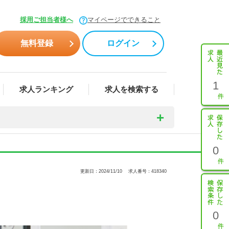
採用ご担当者様へ
マイページでできること
無料登録
ログイン
1
求人ランキング
求人を検索する
0
更新日：2024/11/10
求人番号：418340
0