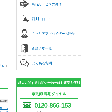
転職サービスの流れ
評判・口コミ
キャリアアドバイザーの紹介
面談会場一覧
よくある質問
見る
求人に関するお問い合わせはお電話も便利
薬剤師 専用ダイヤル
正社員
調剤薬局
正社員
調剤併設）
ドラッグストア（調剤併設）
ドラッグストア（調
0120-866-153
キヨシ 薬
株式会社マツモトキヨシ 薬
株式会社ココカラ