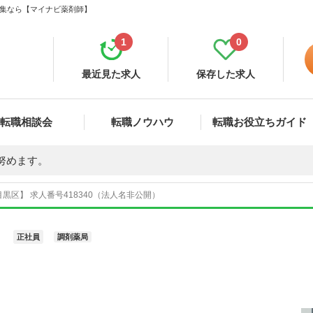
募集なら【マイナビ薬剤師】
1
0
最近見た求人
保存した求人
転職相談会
転職ノウハウ
転職お役立ちガイド
努めます。
黒区】 求人番号418340（法人名非公開）
正社員
調剤薬局