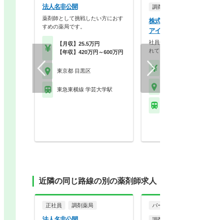
法人名非公開
調剤薬局
薬剤師として挑戦したい方におす
株式会社シイビイシー ス
すめの薬局です。
アイ薬局 目黒通り店
社員全員が愛着を持ってご勤
【月収】25.5万円
れている地域に根付い…
【年収】420万円～600万円
【時給】2,300円～
東京都 目黒区
東京都 目黒区
東急東横線 学芸大学駅
ＪＲ山手線 目黒駅 他
近隣の同じ路線の別の薬剤師求人
正社員
調剤薬局
パート・アルバイト
法人名非公開
調剤薬局