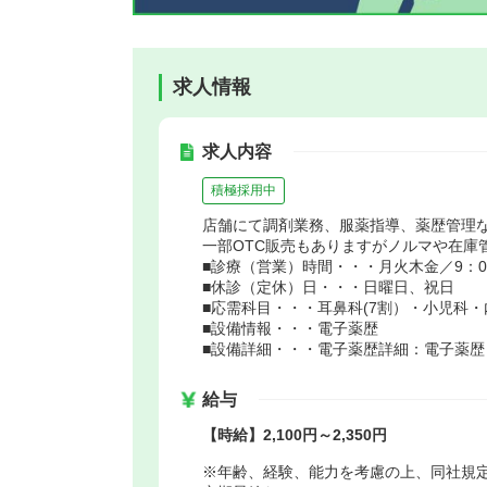
求人情報
求人内容
積極採用中
店舗にて調剤業務、服薬指導、薬歴管理
一部OTC販売もありますがノルマや在庫
■診療（営業）時間・・・月火木金／9：00-1
■休診（定休）日・・・日曜日、祝日
■応需科目・・・耳鼻科(7割）・小児科
■設備情報・・・電子薬歴
■設備詳細・・・電子薬歴詳細：電子薬歴（M
給与
【時給】2,100円～2,350円
※年齢、経験、能力を考慮の上、同社規