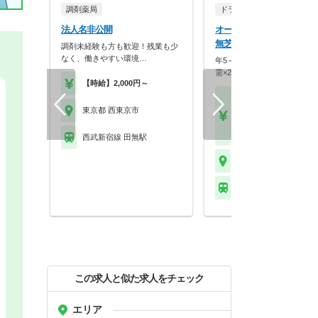
調剤薬局
ドラッグストア（調剤併設
法人名非公開
オーケー株式会社 オーケ
無芝久保店薬局
調剤未経験も方も歓迎！残業も少
なく、働きやすい環境…
年5～10店舗出店で成長中！
需×20枚体制で薬…
【時給】2,000円～
【月収】45.8万円～55.
円
東京都 西東京市
【年収】550万円～66
程度
西武新宿線 田無駅
東京都 西東京市
西武新宿線 田無駅
この求人と似た求人をチェック
エリア