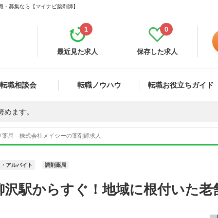
転職・募集なら【マイナビ薬剤師】
1
0
最近見た求人
保存した求人
転職相談会
転職ノウハウ
転職お役立ちガイド
努めます。
り薬局 株式会社メイシーの薬剤師求人
ト・アルバイト
調剤薬局
柳沢駅からすぐ！地域に根付いた老