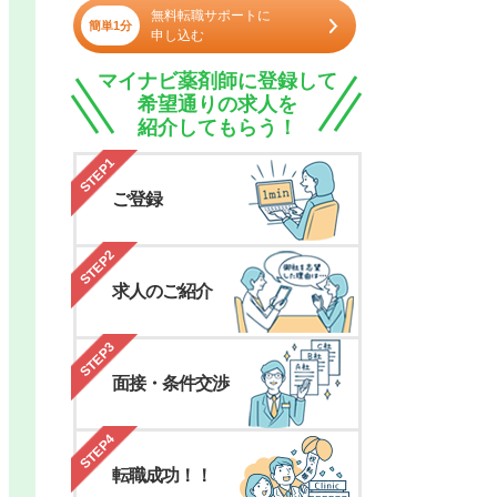
無料転職サポートに
簡単1分
申し込む
マイナビ薬剤師に登録して
希望通りの求人を
紹介してもらう！
STEP1
ご登録
STEP2
求人のご紹介
STEP3
面接・条件交渉
STEP4
転職成功！！