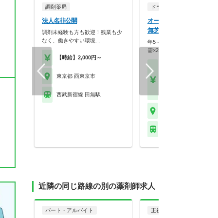
調剤薬局
ドラッグストア（調剤併設
法人名非公開
オーケー株式会社 オーケ
無芝久保店薬局
調剤未経験も方も歓迎！残業も少
なく、働きやすい環境…
年5～10店舗出店で成長中！
需×20枚体制で薬…
【時給】2,000円～
【月収】45.8万円～55.
円
東京都 西東京市
【年収】550万円～66
程度
西武新宿線 田無駅
東京都 西東京市
西武新宿線 田無駅
近隣の同じ路線の別の薬剤師求人
パート・アルバイト
正社員
調剤薬局