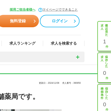
採用ご担当者様へ
マイページでできること
無料登録
ログイン
1
求人ランキング
求人を検索する
0
更新日：2024/11/08
求人番号：390950
舗薬局です。
0