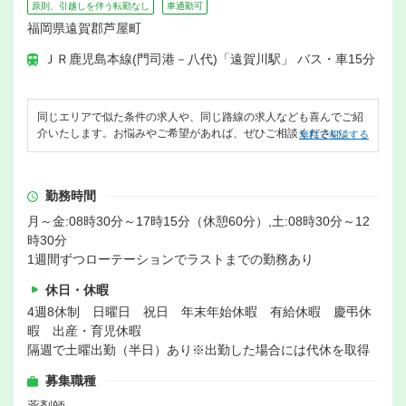
原則、引越しを伴う転勤なし
車通勤可
福岡県遠賀郡芦屋町
ＪＲ鹿児島本線(門司港－八代)「遠賀川駅」 バス・車15分
同じエリアで似た条件の求人や、同じ路線の求人なども喜んでご紹
介いたします。お悩みやご希望があれば、ぜひご相談ください。
無料で相談する
勤務時間
月～金:08時30分～17時15分（休憩60分）,土:08時30分～12
時30分
1週間ずつローテーションでラストまでの勤務あり
休日・休暇
4週8休制 日曜日 祝日 年末年始休暇 有給休暇 慶弔休
暇 出産・育児休暇
隔週で土曜出勤（半日）あり※出勤した場合には代休を取得
募集職種