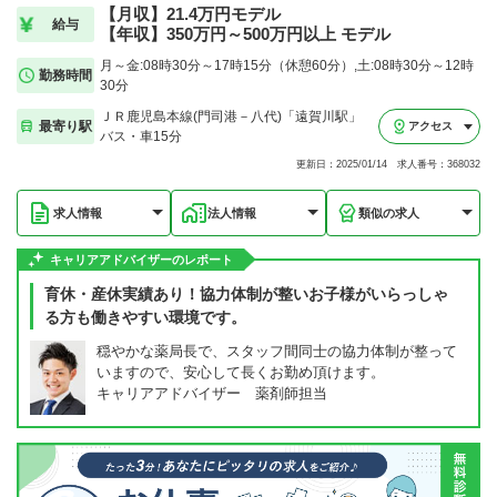
【月収】21.4万円モデル
給与
【年収】350万円～500万円以上 モデル
月～金:08時30分～17時15分（休憩60分）,土:08時30分～12時
勤務時間
30分
ＪＲ鹿児島本線(門司港－八代)「遠賀川駅」
最寄り駅
アクセス
バス・車15分
更新日：2025/01/14 求人番号：368032
求人情報
法人情報
類似の求人
キャリアアドバイザーのレポート
育休・産休実績あり！協力体制が整いお子様がいらっしゃ
る方も働きやすい環境です。
穏やかな薬局長で、スタッフ間同士の協力体制が整って
いますので、安心して長くお勤め頂けます。
キャリアアドバイザー 薬剤師担当