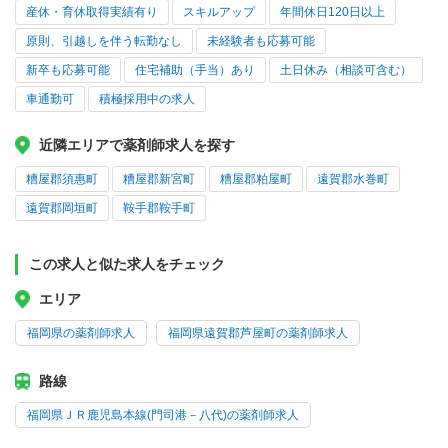
産休・育休取得実績有り
スキルアップ
年間休日120日以上
原則、引越しを伴う転勤なし
未経験者も応募可能
新卒も応募可能
住宅補助（手当）あり
土日休み（相談可含む）
車通勤可
積極採用中の求人
近隣エリアで薬剤師求人を探す
糟屋郡須惠町
糟屋郡新宮町
糟屋郡粕屋町
遠賀郡水巻町
遠賀郡岡垣町
鞍手郡鞍手町
この求人と似た求人をチェック
エリア
福岡県の薬剤師求人
福岡県遠賀郡芦屋町の薬剤師求人
路線
福岡県ＪＲ鹿児島本線(門司港－八代)の薬剤師求人