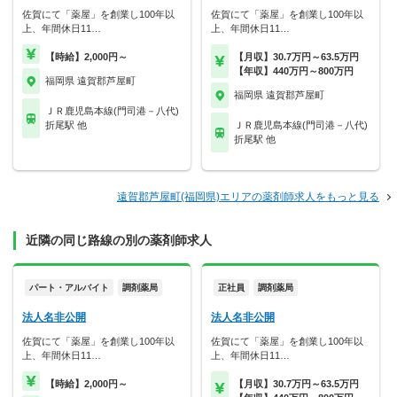
佐賀にて「薬屋」を創業し100年以
佐賀にて「薬屋」を創業し100年以
上、年間休日11…
上、年間休日11…
【時給】2,000円～
【月収】30.7万円～63.5万円
【年収】440万円～800万円
福岡県 遠賀郡芦屋町
福岡県 遠賀郡芦屋町
ＪＲ鹿児島本線(門司港－八代)
折尾駅 他
ＪＲ鹿児島本線(門司港－八代)
折尾駅 他
遠賀郡芦屋町(福岡県)エリアの薬剤師求人をもっと見る
近隣の同じ路線の別の薬剤師求人
パート・アルバイト
調剤薬局
正社員
調剤薬局
法人名非公開
法人名非公開
佐賀にて「薬屋」を創業し100年以
佐賀にて「薬屋」を創業し100年以
上、年間休日11…
上、年間休日11…
【時給】2,000円～
【月収】30.7万円～63.5万円