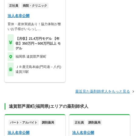
正社員
病院・クリニック
法人名非公開
育休・産休実績あり！協力体制が整
いお子様がいらっし…
【月収】21.4万円モデル 【年
収】350万円～500万円以上 モ
デル
福岡県 遠賀郡芦屋町
ＪＲ鹿児島本線(門司港－八代)
遠賀川駅
最近見た薬剤師求人をもっと見る
遠賀郡芦屋町(福岡県)エリアの薬剤師求人
パート・アルバイト
調剤薬局
正社員
調剤薬局
法人名非公開
法人名非公開