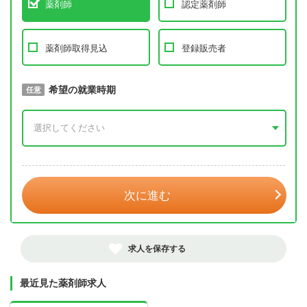
薬剤師
認定薬剤師
薬剤師取得見込
登録販売者
取得予定年
希望の就業時期
必須
任意
年 3月
次に進む
求人を保存する
最近見た薬剤師求人