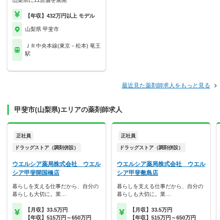
山梨県に11店舗を展開
【年収】432万円以上 モデル
山梨県 甲斐市
ＪＲ中央本線(東京－松本) 竜王
駅
最近見た薬剤師求人をもっと見る
甲斐市(山梨県)エリアの薬剤師求人
正社員
正社員
ドラッグストア（調剤併設）
ドラッグストア（調剤併設）
ウエルシア薬局株式会社 ウエル
ウエルシア薬局株式会社 ウエル
シア甲斐開国橋店
シア甲斐敷島店
暮らしを支える仕事だから、自分の
暮らしを支える仕事だから、自分の
暮らしも大切に。業…
暮らしも大切に。業…
【月収】33.5万円
【月収】33.5万円
【年収】515万円～650万円
【年収】515万円～650万円