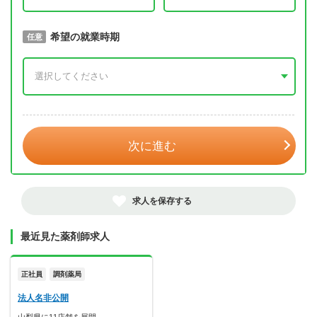
取得予定年
希望の就業時期
必須
任意
年 3月
次に進む
求人を保存する
最近見た薬剤師求人
正社員
調剤薬局
法人名非公開