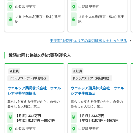
山梨県 甲斐市
山梨県 甲斐市
ＪＲ中央本線(東京－松本) 竜王
ＪＲ中央本線(東京－松本) 竜王
駅
駅
甲斐市(山梨県)エリアの薬剤師求人をもっと見る
近隣の同じ路線の別の薬剤師求人
正社員
正社員
ドラッグストア（調剤併設）
ドラッグストア（調剤併設）
ウエルシア薬局株式会社 ウエル
ウエルシア薬局株式会社 ウエル
シア甲斐開国橋店
シア甲斐敷島店
暮らしを支える仕事だから、自分の
暮らしを支える仕事だから、自分の
暮らしも大切に。業…
暮らしも大切に。業…
【月収】33.5万円
【月収】33.5万円
【年収】515万円～650万円
【年収】515万円～650万円
山梨県 甲斐市
山梨県 甲斐市