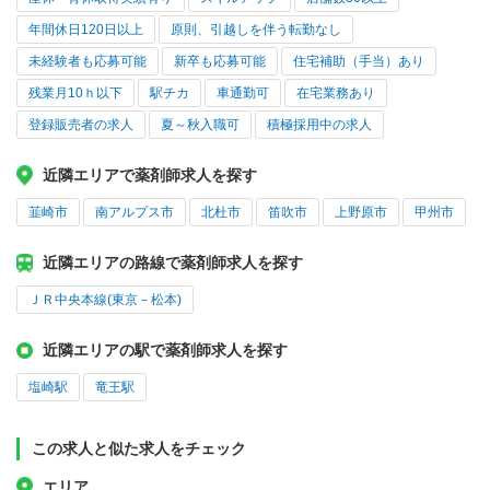
年間休日120日以上
原則、引越しを伴う転勤なし
未経験者も応募可能
新卒も応募可能
住宅補助（手当）あり
残業月10ｈ以下
駅チカ
車通勤可
在宅業務あり
登録販売者の求人
夏～秋入職可
積極採用中の求人
近隣エリアで薬剤師求人を探す
韮崎市
南アルプス市
北杜市
笛吹市
上野原市
甲州市
近隣エリアの路線で薬剤師求人を探す
ＪＲ中央本線(東京－松本)
近隣エリアの駅で薬剤師求人を探す
塩崎駅
竜王駅
この求人と似た求人をチェック
エリア