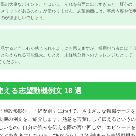
際の大事なポイント。とはいえ、それを前面に出しすぎると、肝心の
なメリットがあるのか」が伝わりません。志望動機には、事業内容や仕
のが望ましいでしょう。
一見すると向上心が感じられるようにも思えますが、採用担当者には「
とらえられる可能性大。たとえ、未経験分野へのチャレンジだとして
ください。
える志望動機例文 18 選
「施設形態別」「経歴別」にわけて、さまざまな転職ケース
動機の例文をご紹介します。熱意を言葉にして伝えるという
しいもの。自分の強みを伝える際の言い回しや、エピソード
などを参考にしながら、“あなたらしさ”が詰まった志望動機