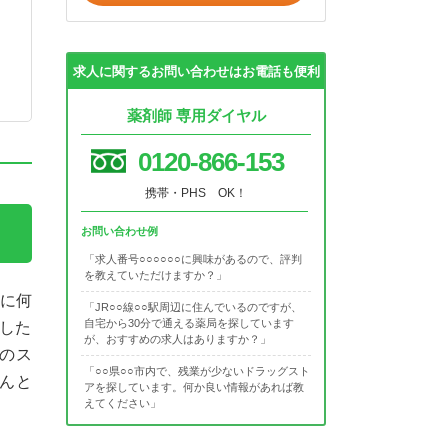
求人に関するお問い合わせはお電話も便利
薬剤師 専用ダイヤル
0120-866-153
携帯・PHS OK！
お問い合わせ例
「求人番号○○○○○○に興味があるので、評判
を教えていただけますか？」
的に何
「JR○○線○○駅周辺に住んでいるのですが、
自宅から30分で通える薬局を探しています
チした
が、おすすめの求人はありますか？」
者のス
「○○県○○市内で、残業が少ないドラッグスト
ちんと
アを探しています。何か良い情報があれば教
えてください」