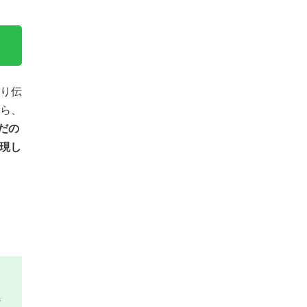
り伝
゙ら、
だの
実現し
゙