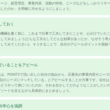
セージ、経営理念、事業内容、活動の特色、ニーズなどをしっかりリサ
共感したのか」を明確に示せるようにしましょう。
出しておく
機欄を書く前に、これまで仕事で工夫してきたことや、心がけていた
てみましょう(どんな工夫をしてどんな効果があったか、なぜそう考
してみてください)。そうすることで、自分のアピールポイントや貢献て
ていることをアピール
、POINT2で洗い出した自分の強みから、応募先の事業内容やニーズ
のニーズにマッチしている」とアピールすることが大事です。自分はと
゙うやって身についたのか、それを生かしてどのようなことがしたい
ピソードを交えながら具体的にまとめましょう。
や向学心を強調