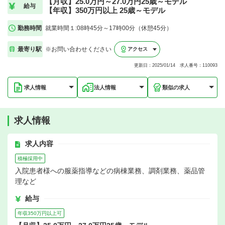
【月収】25.0万円～27.0万円25歳～モデル
給与
【年収】350万円以上 25歳～モデル
勤務時間
就業時間１:08時45分～17時00分（休憩45分）
最寄り駅
※お問い合わせください
アクセス
更新日：2025/01/14 求人番号：110093
求人情報
法人情報
類似の求人
求人情報
求人内容
積極採用中
入院患者様への服薬指導などの病棟業務、調剤業務、薬品管
理など
給与
年収350万円以上可