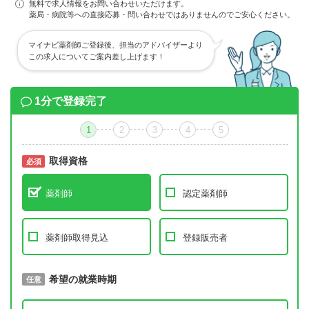
無料で求人情報をお問い合わせいただけます。
薬局・病院等への直接応募・問い合わせではありませんのでご安心ください。
マイナビ薬剤師ご登録後、担当のアドバイザーより
この求人についてご案内差し上げます！
1分で登録完了
1
2
3
4
5
取得資格
必須
必須
薬剤師
認定薬剤師
薬剤師取得見込
登録販売者
取得予定年
希望の就業時期
必須
任意