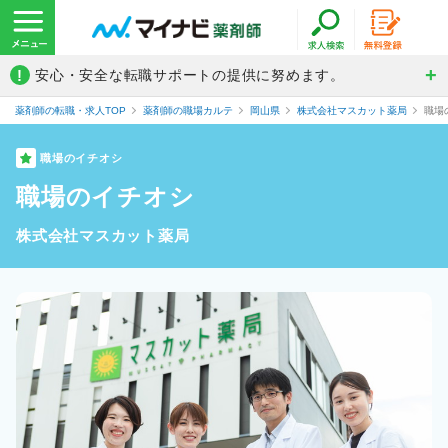
!
安心・安全な転職サポートの提供に努めます。
薬剤師の転職・求人TOP
薬剤師の職場カルテ
岡山県
株式会社マスカット薬局
職場
職場のイチオシ
職場のイチオシ
株式会社マスカット薬局