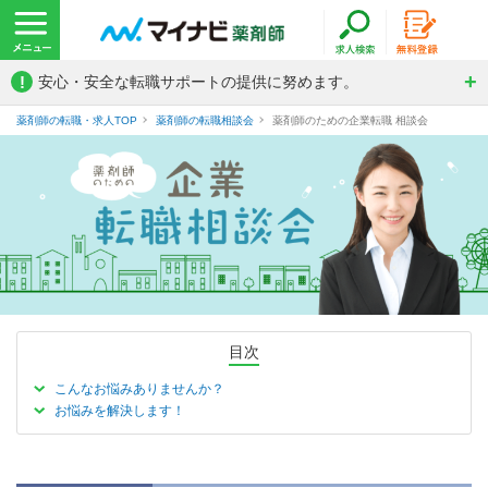
!
安心・安全な転職サポートの提供に努めます。
薬剤師の転職・求人TOP
薬剤師の転職相談会
薬剤師のための企業転職 相談会
薬剤師のための企業転職 相談会
目次
こんなお悩みありませんか？
お悩みを解決します！