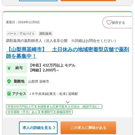
更新日：2024年11月9日
保存する
パート・アルバイト
調剤薬局
調剤薬局の薬剤師求人（法人名非公開 ※詳細はお問合せください）
【山梨県韮崎市】 土日休みの地域密着型店舗で薬剤
師を募集中！
【年収】432万円以上 モデル
給与
【時給】2,000円～
勤務地
山梨県 韮崎市
アクセス
ＪＲ中央本線(東京－松本) 韮崎駅
年収400万円以上可
未経験者も応募可能
土日休み（相談可含む）
住宅補助（手当）あり
車通勤可
積極採用中
求人の詳細を見る
この求人に興味がある