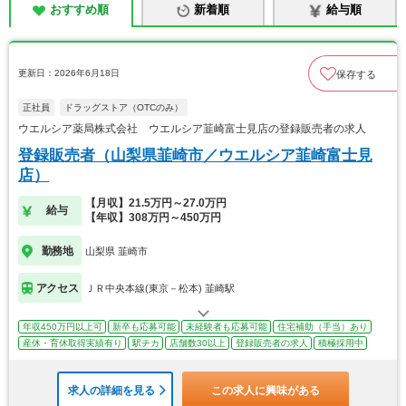
おすすめ順
新着順
給与順
更新日：2026年6月18日
保存する
正社員
ドラッグストア（OTCのみ）
ウエルシア薬局株式会社 ウエルシア韮崎富士見店の登録販売者の求人
登録販売者（山梨県韮崎市／ウエルシア韮崎富士見
店）
【月収】21.5万円～27.0万円
給与
【年収】308万円～450万円
勤務地
山梨県 韮崎市
アクセス
ＪＲ中央本線(東京－松本) 韮崎駅
年収450万円以上可
新卒も応募可能
未経験者も応募可能
住宅補助（手当）あり
産休・育休取得実績有り
駅チカ
店舗数30以上
登録販売者の求人
積極採用中
求人の詳細を見る
この求人に興味がある