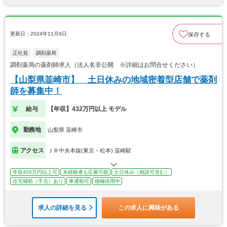
更新日：2024年11月9日
保存する
正社員
調剤薬局
調剤薬局の薬剤師求人（法人名非公開 ※詳細はお問合せください）
【山梨県韮崎市】 土日休みの地域密着型店舗で薬剤
師を募集中！
給与
【年収】432万円以上 モデル
勤務地
山梨県 韮崎市
アクセス
ＪＲ中央本線(東京－松本) 韮崎駅
年収400万円以上可
未経験者も応募可能
土日休み（相談可含む）
住宅補助（手当）あり
車通勤可
積極採用中
求人の詳細を見る
この求人に興味がある