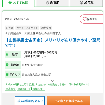
おすすめ順
新着順
給与順
更新日：2026年3月9日
保存する
正社員
パート・アルバイト
調剤薬局
ゆず調剤薬局 大富士株式会社の薬剤師求人
【山梨県富士吉田市】メリハリがあり働きやすい薬局
です！
【年収】450万円～600万円
給与
【時給】2,000円～
勤務地
山梨県 富士吉田市
アクセス
富士急行大月線 富士山駅
年収600万円以上可
原則、引越しを伴う転勤なし
産休・育休取得実績有り
車通勤可
店舗数1～9
積極採用中
求人の詳細を見る
この求人に興味がある