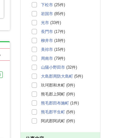
下松市
(25件)
岩国市
(85件)
光市
(33件)
長門市
(17件)
柳井市
(18件)
美祢市
(15件)
る
周南市
(79件)
山陽小野田市
(32件)
り
大島郡周防大島町
(5件)
玖珂郡和木町 (0件)
熊毛郡上関町 (0件)
熊毛郡田布施町
(1件)
熊毛郡平生町
(5件)
阿武郡阿武町 (0件)