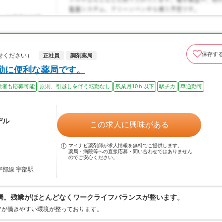
保存す
せください）
正社員
調剤薬局
勤に便利な薬局です。
験者も応募可能
原則、引越しを伴う転勤なし
残業月10ｈ以下
駅チカ
車通勤可
デル
この求人に興味がある
マイナビ薬剤師が求人情報を無料でご提供します。
薬局・病院等への直接応募・問い合わせではありません
のでご安心ください。
宇部線 宇部駅
局。残業がほとんどなくワークライフバランスが整います。
フが働きやすい環境が整っております。