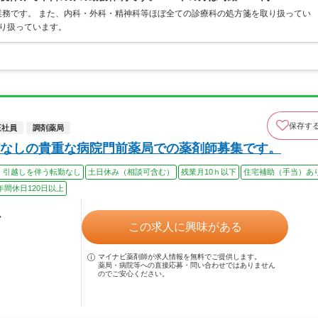
務です。 また、内科・外科・精神科等ほぼ全ての診療科の処方箋を取り扱ってい
取り扱っています。
保存す
正社員
調剤薬局
なしの貴重な病院門前薬局での薬剤師募集です。
、引越しを伴う転勤なし
土日休み（相談可含む）
残業月10ｈ以下
住宅補助（手当）あ
年間休日120日以上
ル
この求人に興味がある
マイナビ薬剤師が求人情報を無料でご提供します。
薬局・病院等への直接応募・問い合わせではありません
のでご安心ください。