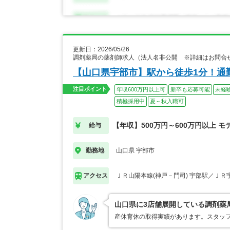
更新日：2026/05/26
調剤薬局の薬剤師求人（法人名非公開 ※詳細はお問合
【山口県宇部市】駅から徒歩1分！通
注目ポイント
年収600万円以上可
新卒も応募可能
未経
積極採用中
夏～秋入職可
【年収】500万円～600万円以上 モ
給与
山口県 宇部市
勤務地
ＪＲ山陽本線(神戸－門司) 宇部駅／ＪＲ
アクセス
山口県に3店舗展開している調剤薬
産休育休の取得実績があります。スタッ