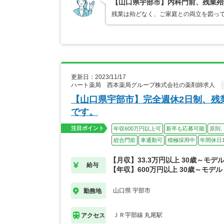
【山口県宇部市】内科門前、残業殆
残業は殆どなく、ご家庭との両立を図って
更新日：2023/11/17
ハート薬局 西本薬局グループ株式会社の薬剤師求人
【山口県宇部市】完全週休2日制、残
です。
注目ポイント
年収600万円以上可
新卒も応募可能
原則
総合門前
車通勤可
積極採用中
年間休日1
【月収】33.3万円以上 30歳～モデ
給与
【年収】600万円以上 30歳～モデル
山口県 宇部市
勤務地
ＪＲ宇部線 丸尾駅
アクセス