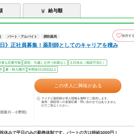
順
給与順
保存す
員
パート・アルバイト
調剤薬局
24日》正社員募集！薬剤師としてのキャリアを積み
験者も応募可能
原則、引越しを伴う転勤なし
土日休み（相談可含む）
中
夏～秋入職可
年間休日120日以上
この求人に興味がある
マイナビ薬剤師が求人情報を無料でご提供します。
薬局・病院等への直接応募・問い合わせではありません
のでご安心ください。
宇部新川－小野田)
祝休みで平日のみの勤務体制です。パートの方は時給3000円！