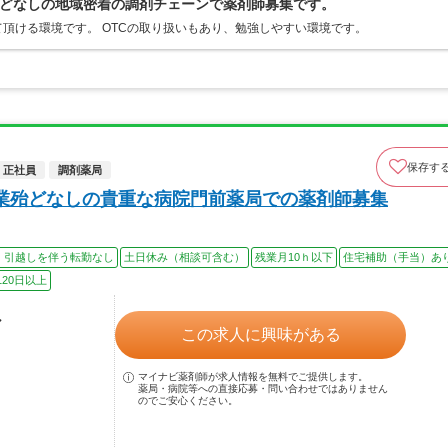
どなしの地域密着の調剤チェーンで薬剤師募集です。
頂ける環境です。 OTCの取り扱いもあり、勉強しやすい環境です。
保存す
正社員
調剤薬局
業殆どなしの貴重な病院門前薬局での薬剤師募集
、引越しを伴う転勤なし
土日休み（相談可含む）
残業月10ｈ以下
住宅補助（手当）あ
20日以上
ル
この求人に興味がある
マイナビ薬剤師が求人情報を無料でご提供します。
薬局・病院等への直接応募・問い合わせではありません
のでご安心ください。