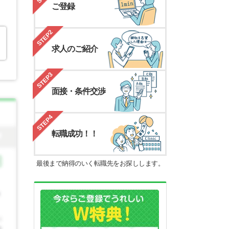
ご登録
STEP2
求人のご紹介
STEP3
面接・条件交渉
STEP4
転職成功！！
最後まで納得のいく転職先をお探しします。