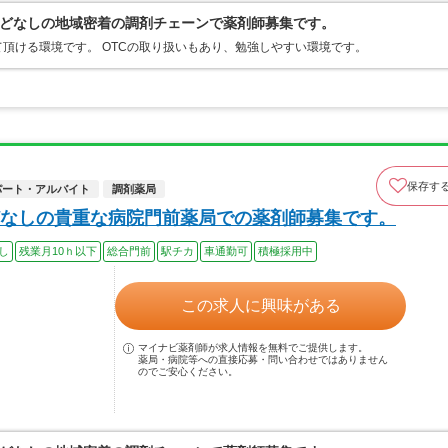
どなしの地域密着の調剤チェーンで薬剤師募集です。
頂ける環境です。 OTCの取り扱いもあり、勉強しやすい環境です。
保存す
パート・アルバイト
調剤薬局
なしの貴重な病院門前薬局での薬剤師募集です。
し
残業月10ｈ以下
総合門前
駅チカ
車通勤可
積極採用中
この求人に興味がある
マイナビ薬剤師が求人情報を無料でご提供します。
薬局・病院等への直接応募・問い合わせではありません
のでご安心ください。