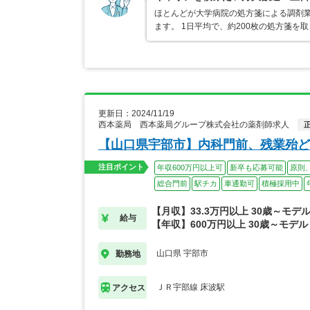
ほとんどが大学病院の処方箋による調剤業
ます。 1日平均で、約200枚の処方箋を
更新日：2024/11/19
西本薬局 西本薬局グループ株式会社の薬剤師求人
【山口県宇部市】内科門前、残業殆ど
注目ポイント
年収600万円以上可
新卒も応募可能
原則
総合門前
駅チカ
車通勤可
積極採用中
【月収】33.3万円以上 30歳～モデ
給与
【年収】600万円以上 30歳～モデル
山口県 宇部市
勤務地
ＪＲ宇部線 床波駅
アクセス