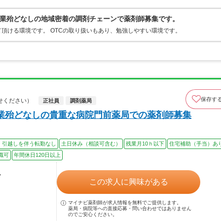
業殆どなしの地域密着の調剤チェーンで薬剤師募集です。
頂ける環境です。 OTCの取り扱いもあり、勉強しやすい環境です。
保存す
せください）
正社員
調剤薬局
業殆どなしの貴重な病院門前薬局での薬剤師募集
、引越しを伴う転勤なし
土日休み（相談可含む）
残業月10ｈ以下
住宅補助（手当）あ
職可
年間休日120日以上
ル
この求人に興味がある
マイナビ薬剤師が求人情報を無料でご提供します。
薬局・病院等への直接応募・問い合わせではありません
のでご安心ください。