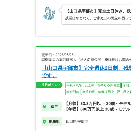
【山口県宇部市】完全土日休み、残
残業は殆どなく、ご家庭との両立を図って
更新日：2026/05/26
調剤薬局の薬剤師求人（法人名非公開 ※詳細はお問合
【山口県宇部市】完全週休2日制、残
です。
注目ポイント
年収600万円以上可
新卒も応募可能
原則
総合門前
車通勤可
積極採用中
夏～秋入
【月収】33.3万円以上 30歳～モデ
給与
【年収】600万円以上 30歳～モデル
山口県 宇部市
勤務地