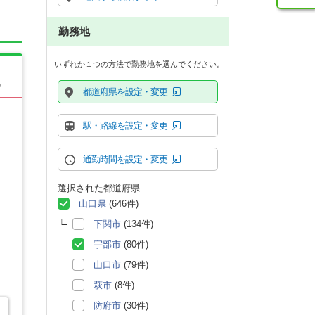
勤務地
いずれか１つの方法で勤務地を選んでください。
る
都道府県を設定・変更
駅・路線を設定・変更
通勤時間を設定・変更
選択された都道府県
山口県
(646件)
下関市
(134件)
宇部市
(80件)
山口市
(79件)
萩市
(8件)
防府市
(30件)