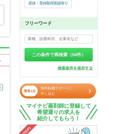
産休・育休取得実績有り
フリーワード
この条件で再検索（
54
件）
る
検索条件を保存する
り
無料転職サポートに
簡単1分
申し込む
マイナビ薬剤師に登録して
希望通りの求人を
紹介してもらう！
STEP1