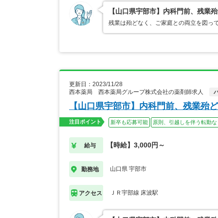
【山口県宇部市】内科門前、残業殆
残業は殆どなく、ご家庭との両立を図って
更新日：2023/11/28
西本薬局 西本薬局グループ株式会社の薬剤師求人
【山口県宇部市】内科門前、残業殆ど
注目ポイント
新卒も応募可能
原則、引越しを伴う転勤な
【時給】3,000円～
給与
山口県 宇部市
勤務地
ＪＲ宇部線 床波駅
アクセス