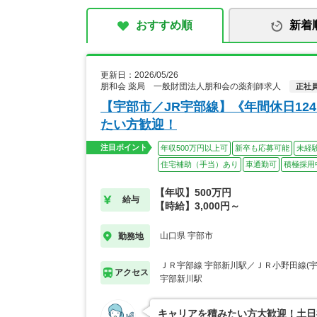
おすすめ順
新着
更新日：2026/05/26
朋和会 薬局 一般財団法人朋和会の薬剤師求人
正社
【宇部市／JR宇部線】《年間休日1
たい方歓迎！
注目ポイント
年収500万円以上可
新卒も応募可能
未経
住宅補助（手当）あり
車通勤可
積極採用
【年収】500万円
給与
【時給】3,000円～
山口県 宇部市
勤務地
ＪＲ宇部線 宇部新川駅／ＪＲ小野田線(
アクセス
宇部新川駅
キャリアを積みたい方大歓迎！土日