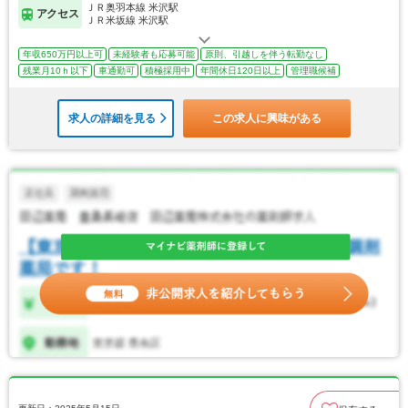
ＪＲ奥羽本線 米沢駅
アクセス
ＪＲ米坂線 米沢駅
年収650万円以上可
未経験者も応募可能
原則、引越しを伴う転勤なし
残業月10ｈ以下
車通勤可
積極採用中
年間休日120日以上
管理職候補
求人の詳細を見る
この求人に興味がある