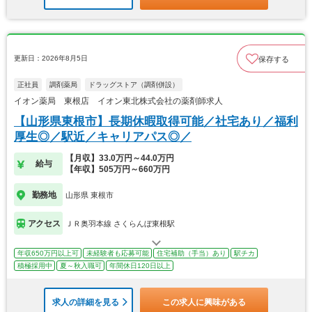
更新日：2026年8月5日
保存する
正社員
調剤薬局
ドラッグストア（調剤併設）
イオン薬局 東根店 イオン東北株式会社の薬剤師求人
【山形県東根市】長期休暇取得可能／社宅あり／福利
厚生◎／駅近／キャリアパス◎／
【月収】33.0万円～44.0万円
給与
【年収】505万円～660万円
勤務地
山形県 東根市
アクセス
ＪＲ奥羽本線 さくらんぼ東根駅
年収650万円以上可
未経験者も応募可能
住宅補助（手当）あり
駅チカ
積極採用中
夏～秋入職可
年間休日120日以上
求人の詳細を見る
この求人に興味がある