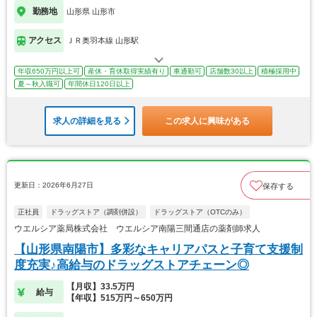
勤務地
山形県 山形市
アクセス
ＪＲ奥羽本線 山形駅
年収650万円以上可
産休・育休取得実績有り
車通勤可
店舗数30以上
積極採用中
夏～秋入職可
年間休日120日以上
求人の詳細を見る
この求人に興味がある
更新日：2026年6月27日
保存する
正社員
ドラッグストア（調剤併設）
ドラッグストア（OTCのみ）
ウエルシア薬局株式会社 ウエルシア南陽三間通店の薬剤師求人
【山形県南陽市】多彩なキャリアパスと子育て支援制
度充実♪高給与のドラッグストアチェーン◎
【月収】33.5万円
給与
【年収】515万円～650万円