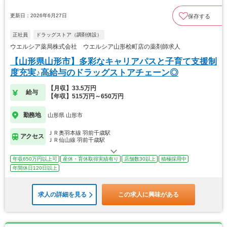
更新日：2026年6月27日
保存する
正社員
ドラッグストア（調剤併設）
ウエルシア薬局株式会社 ウエルシア山形桧町店の薬剤師求人
【山形県山形市】多彩なキャリアパスと子育て支援制
度充実♪高給与のドラッグストアチェーン◎
【月収】33.5万円
給与
【年収】515万円～650万円
勤務地
山形県 山形市
ＪＲ奥羽本線 羽前千歳駅
アクセス
ＪＲ仙山線 羽前千歳駅
年収650万円以上可
産休・育休取得実績有り
店舗数30以上
積極採用中
年間休日120日以上
求人の詳細を見る
この求人に興味がある