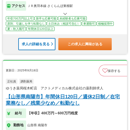
アクセス
ＪＲ奥羽本線 さくらんぼ東根駅
年収700万円以上可
新卒も応募可能
未経験者も応募可能
原則、引越しを伴う転勤なし
土日休み（相談可含む）
車通勤可
積極採用中
夏～秋入職可
年間休日120日以上
求人の詳細を見る
この求人に興味がある
更新日：2025年9月18日
保存する
正社員
調剤薬局
ゆうき薬局桜木町店 アクトメディカル株式会社の薬剤師求人
【山形県南陽市】年間休日120日／週休2日制／在宅
業務なし／残業少なめ／転勤なし
給与
【年収】400万円～600万円程度
勤務地
山形県 南陽市