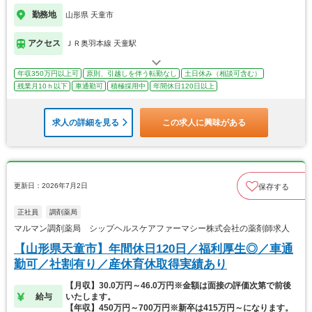
勤務地
山形県 天童市
アクセス
ＪＲ奥羽本線 天童駅
年収350万円以上可
原則、引越しを伴う転勤なし
土日休み（相談可含む）
残業月10ｈ以下
車通勤可
積極採用中
年間休日120日以上
求人の詳細を見る
この求人に興味がある
更新日：2026年7月2日
保存する
正社員
調剤薬局
マルマン調剤薬局 シップヘルスケアファーマシー株式会社の薬剤師求人
【山形県天童市】年間休日120日／福利厚生◎／車通
勤可／社割有り／産休育休取得実績あり
【月収】30.0万円～46.0万円※金額は面接の評価次第で前後
給与
いたします。
【年収】450万円～700万円※新卒は415万円～になります。