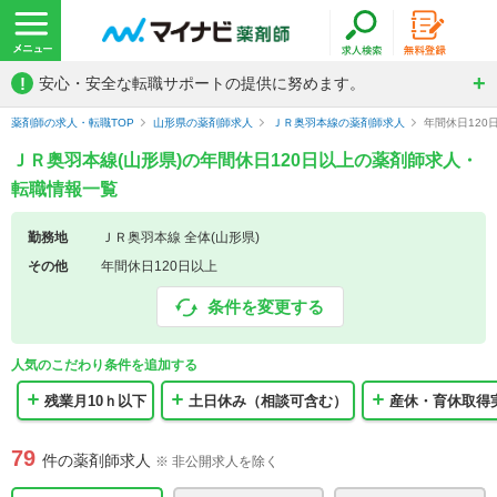
!
安心・安全な転職サポートの提供に努めます。
薬剤師の求人・転職TOP
山形県の薬剤師求人
ＪＲ奥羽本線の薬剤師求人
年間休日12
ＪＲ奥羽本線(山形県)の年間休日120日以上の薬剤師求人・
転職情報一覧
勤務地
ＪＲ奥羽本線 全体(山形県)
その他
年間休日120日以上
条件を変更する
人気のこだわり条件を追加する
残業月10ｈ以下
土日休み（相談可含む）
産休・育休取得
79
件の薬剤師求人
※ 非公開求人を除く