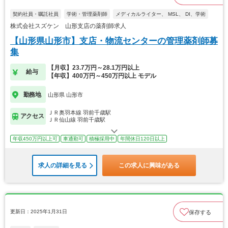
契約社員・嘱託社員
学術・管理薬剤師
メディカルライター、 MSL、 DI、学術
株式会社スズケン 山形支店の薬剤師求人
【山形県山形市】支店・物流センターの管理薬剤師募
集
【月収】23.7万円～28.1万円以上
給与
【年収】400万円～450万円以上 モデル
勤務地
山形県 山形市
ＪＲ奥羽本線 羽前千歳駅
アクセス
ＪＲ仙山線 羽前千歳駅
年収450万円以上可
車通勤可
積極採用中
年間休日120日以上
求人の詳細を見る
この求人に興味がある
更新日：2025年1月31日
保存する