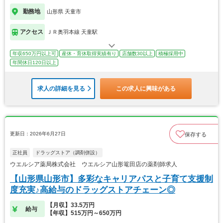
勤務地
山形県 天童市
アクセス
ＪＲ奥羽本線 天童駅
年収650万円以上可
産休・育休取得実績有り
店舗数30以上
積極採用中
年間休日120日以上
求人の詳細を見る
この求人に興味がある
更新日：2026年6月27日
保存する
正社員
ドラッグストア（調剤併設）
ウエルシア薬局株式会社 ウエルシア山形篭田店の薬剤師求人
【山形県山形市】多彩なキャリアパスと子育て支援制
度充実♪高給与のドラッグストアチェーン◎
【月収】33.5万円
給与
【年収】515万円～650万円