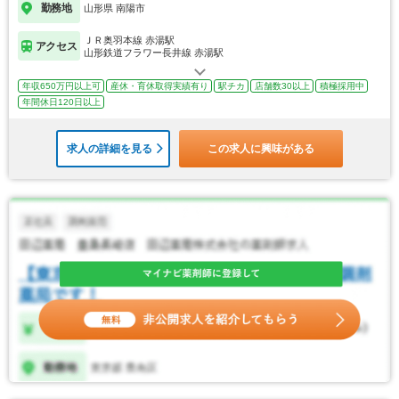
勤務地
山形県 南陽市
ＪＲ奥羽本線 赤湯駅
アクセス
山形鉄道フラワー長井線 赤湯駅
年収650万円以上可
産休・育休取得実績有り
駅チカ
店舗数30以上
積極採用中
年間休日120日以上
求人の詳細を見る
この求人に興味がある