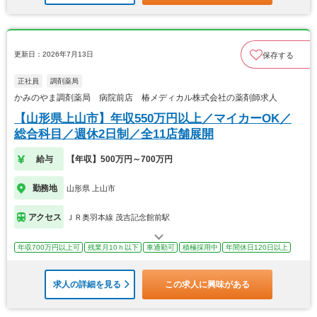
更新日：2026年7月13日
保存する
正社員
調剤薬局
かみのやま調剤薬局 病院前店 椿メディカル株式会社の薬剤師求人
【山形県上山市】年収550万円以上／マイカーOK／
総合科目／週休2日制／全11店舗展開
給与
【年収】500万円～700万円
勤務地
山形県 上山市
アクセス
ＪＲ奥羽本線 茂吉記念館前駅
年収700万円以上可
残業月10ｈ以下
車通勤可
積極採用中
年間休日120日以上
求人の詳細を見る
この求人に興味がある