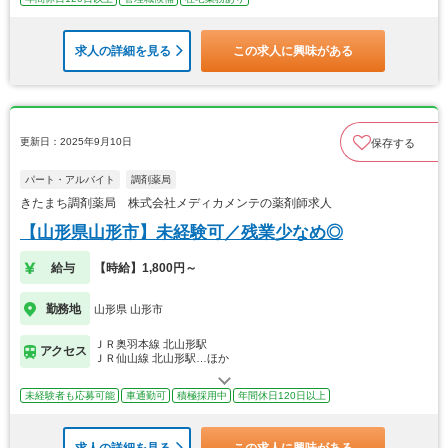
求人の詳細を見る
この求人に興味がある
更新日：2025年9月10日
保存する
パート・アルバイト
調剤薬局
きたまち調剤薬局 株式会社メディカメンテの薬剤師求人
【山形県山形市】未経験可／残業少なめ◎
給与
【時給】1,800円～
勤務地
山形県 山形市
ＪＲ奥羽本線 北山形駅
アクセス
ＪＲ仙山線 北山形駅…ほか
未経験者も応募可能
車通勤可
積極採用中
年間休日120日以上