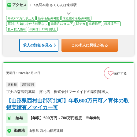
アクセス
ＪＲ奥羽本線 さくらんぼ東根駅
年収700万円以上可
新卒も応募可能
未経験者も応募可能
原則、引越しを伴う転勤なし
残業月10ｈ以下
駅チカ
車通勤可
積極採用中
夏～秋入職可
年間休日120日以上
求人の詳細を見る
この求人に興味がある
更新日：2026年5月26日
保存する
正社員
調剤薬局
ブナの森調剤薬局 河北店 株式会社マーメイドの薬剤師求人
【山形県西村山郡河北町】年収600万円可／育休の取
得実績有／マイカー可
給与
【年収】500万円～700万円程度 ※年俸制
勤務地
山形県 西村山郡河北町