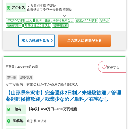
ＪＲ奥羽本線 赤湯駅
アクセス
山形鉄道フラワー長井線 赤湯駅
年収600万円以上可
原則、引越しを伴う転勤なし
残業月10ｈ以下
駅チカ
積極採用中
年間休日120日以上
管理職候補
求人の詳細を見る
この求人に興味がある
更新日：2025年6月10日
保存する
正社員
調剤薬局
かすが薬局 有限会社かすが薬局の薬剤師求人
【山形県米沢市】完全週休2日制／未経験歓迎／管理
薬剤師候補歓迎／残業少なめ／単科／在宅なし
給与
【年収】450万円～650万円程度
勤務地
山形県 米沢市