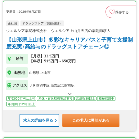
更新日：2026年6月27日
保存する
正社員
ドラッグストア（調剤併設）
ウエルシア薬局株式会社 ウエルシア上山弁天店の薬剤師求人
【山形県上山市】多彩なキャリアパスと子育て支援制
度充実♪高給与のドラッグストアチェーン◎
【月収】33.5万円
給与
【年収】515万円～650万円
勤務地
山形県 上山市
アクセス
ＪＲ奥羽本線 茂吉記念館前駅
年収650万円以上可
産休・育休取得実績有り
店舗数30以上
積極採用中
年間休日120日以上
求人の詳細を見る
この求人に興味がある