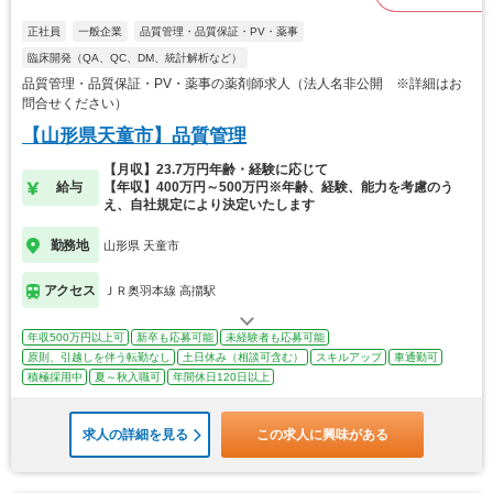
正社員
一般企業
品質管理・品質保証・PV・薬事
臨床開発（QA、QC、DM、統計解析など）
品質管理・品質保証・PV・薬事の薬剤師求人（法人名非公開 ※詳細はお
問合せください）
【山形県天童市】品質管理
【月収】23.7万円年齢・経験に応じて
給与
【年収】400万円～500万円※年齢、経験、能力を考慮のう
え、自社規定により決定いたします
勤務地
山形県 天童市
アクセス
ＪＲ奥羽本線 高擶駅
年収500万円以上可
新卒も応募可能
未経験者も応募可能
原則、引越しを伴う転勤なし
土日休み（相談可含む）
スキルアップ
車通勤可
積極採用中
夏～秋入職可
年間休日120日以上
求人の詳細を見る
この求人に興味がある