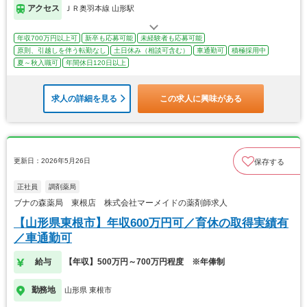
アクセス
ＪＲ奥羽本線 山形駅
年収700万円以上可
新卒も応募可能
未経験者も応募可能
原則、引越しを伴う転勤なし
土日休み（相談可含む）
車通勤可
積極採用中
夏～秋入職可
年間休日120日以上
求人の詳細を見る
この求人に興味がある
更新日：2026年5月26日
保存する
正社員
調剤薬局
ブナの森薬局 東根店 株式会社マーメイドの薬剤師求人
【山形県東根市】年収600万円可／育休の取得実績有
／車通勤可
給与
【年収】500万円～700万円程度 ※年俸制
勤務地
山形県 東根市