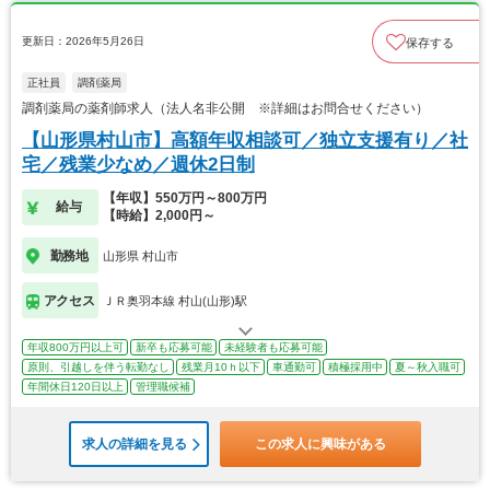
更新日：2026年5月26日
保存する
正社員
調剤薬局
調剤薬局の薬剤師求人（法人名非公開 ※詳細はお問合せください）
【山形県村山市】高額年収相談可／独立支援有り／社
宅／残業少なめ／週休2日制
【年収】550万円～800万円
給与
【時給】2,000円～
勤務地
山形県 村山市
アクセス
ＪＲ奥羽本線 村山(山形)駅
年収800万円以上可
新卒も応募可能
未経験者も応募可能
原則、引越しを伴う転勤なし
残業月10ｈ以下
車通勤可
積極採用中
夏～秋入職可
年間休日120日以上
管理職候補
求人の詳細を見る
この求人に興味がある