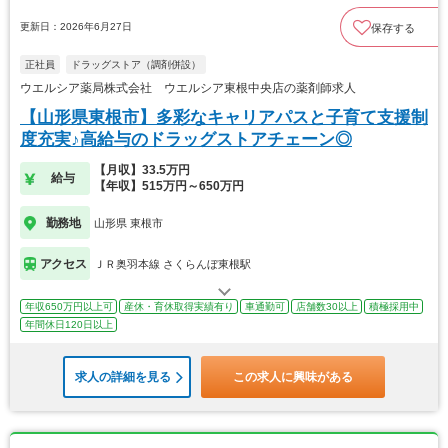
更新日：2026年6月27日
保存する
正社員
ドラッグストア（調剤併設）
ウエルシア薬局株式会社 ウエルシア東根中央店の薬剤師求人
【山形県東根市】多彩なキャリアパスと子育て支援制
度充実♪高給与のドラッグストアチェーン◎
【月収】33.5万円
給与
【年収】515万円～650万円
勤務地
山形県 東根市
アクセス
ＪＲ奥羽本線 さくらんぼ東根駅
年収650万円以上可
産休・育休取得実績有り
車通勤可
店舗数30以上
積極採用中
年間休日120日以上
求人の詳細を見る
この求人に興味がある