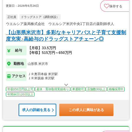
更新日：2026年6月26日
保存する
正社員
ドラッグストア（調剤併設）
ウエルシア薬局株式会社 ウエルシア米沢中央1丁目店の薬剤師求人
【山形県米沢市】多彩なキャリアパスと子育て支援制
度充実♪高給与のドラッグストアチェーン◎
【月収】33.5万円
給与
【年収】515万円～650万円
勤務地
山形県 米沢市
ＪＲ奥羽本線 米沢駅
アクセス
ＪＲ米坂線 米沢駅
年収650万円以上可
産休・育休取得実績有り
車通勤可
店舗数30以上
積極採用中
年間休日120日以上
求人の詳細を見る
この求人に興味がある