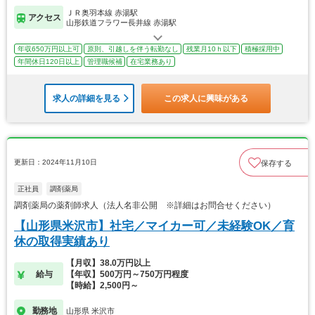
ＪＲ奥羽本線 赤湯駅
アクセス
山形鉄道フラワー長井線 赤湯駅
年収650万円以上可
原則、引越しを伴う転勤なし
残業月10ｈ以下
積極採用中
年間休日120日以上
管理職候補
在宅業務あり
求人の詳細を見る
この求人に興味がある
更新日：2024年11月10日
保存する
正社員
調剤薬局
調剤薬局の薬剤師求人（法人名非公開 ※詳細はお問合せください）
【山形県米沢市】社宅／マイカー可／未経験OK／育
休の取得実績あり
【月収】38.0万円以上
給与
【年収】500万円～750万円程度
【時給】2,500円～
勤務地
山形県 米沢市