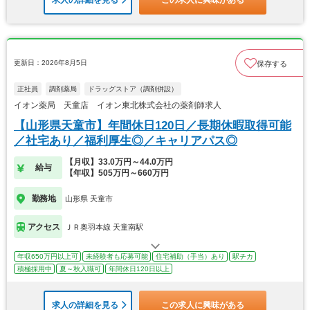
求人の詳細を見る
この求人に興味がある
更新日：2026年8月5日
保存する
正社員
調剤薬局
ドラッグストア（調剤併設）
イオン薬局 天童店 イオン東北株式会社の薬剤師求人
【山形県天童市】年間休日120日／長期休暇取得可能
／社宅あり／福利厚生◎／キャリアパス◎
【月収】33.0万円～44.0万円
給与
【年収】505万円～660万円
勤務地
山形県 天童市
アクセス
ＪＲ奥羽本線 天童南駅
年収650万円以上可
未経験者も応募可能
住宅補助（手当）あり
駅チカ
積極採用中
夏～秋入職可
年間休日120日以上
求人の詳細を見る
この求人に興味がある