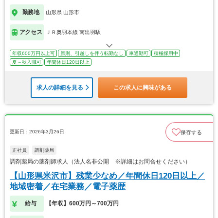
勤務地
山形県 山形市
アクセス
ＪＲ奥羽本線 南出羽駅
年収600万円以上可
原則、引越しを伴う転勤なし
車通勤可
積極採用中
夏～秋入職可
年間休日120日以上
求人の詳細を見る
この求人に興味がある
更新日：2026年3月26日
保存する
正社員
調剤薬局
調剤薬局の薬剤師求人（法人名非公開 ※詳細はお問合せください）
【山形県米沢市】残業少なめ／年間休日120日以上／
地域密着／在宅業務／電子薬歴
給与
【年収】600万円～700万円