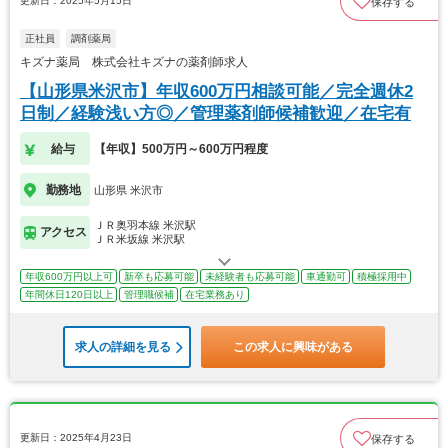
更新日：2025年5月15日
保存する
正社員
調剤薬局
キズナ薬局 株式会社キズナの薬剤師求人
【山形県米沢市】年収600万円相談可能／完全週休2
日制／経験浅い方◎／管理薬剤師候補歓迎／在宅有
給与
【年収】500万円～600万円程度
勤務地
山形県 米沢市
ＪＲ奥羽本線 米沢駅
アクセス
ＪＲ米坂線 米沢駅
年収600万円以上可
新卒も応募可能
未経験者も応募可能
車通勤可
積極採用中
年間休日120日以上
管理職候補
在宅業務あり
求人の詳細を見る
この求人に興味がある
更新日：2025年4月23日
保存する