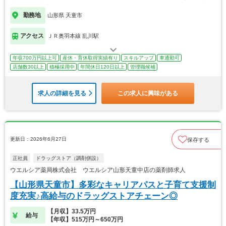
勤務地
山形県 天童市
アクセス
ＪＲ奥羽本線 乱川駅
年収700万円以上可
産休・育休取得実績有り
スキルアップ
車通勤可
店舗数30以上
積極採用中
年間休日120日以上
管理職候補
求人の詳細を見る
この求人に興味がある
更新日：2026年6月27日
保存する
正社員
ドラッグストア（調剤併設）
ウエルシア薬局株式会社 ウエルシア山形天童中店の薬剤師求人
【山形県天童市】多彩なキャリアパスと子育て支援制
度充実♪高給与のドラッグストアチェーン◎
【月収】33.5万円
給与
【年収】515万円～650万円