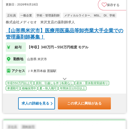
更新日：2026年6月18日
保存する
正社員
一般企業
学術・管理薬剤師
メディカルライター、 MSL、 DI、学術
株式会社メディセオ 米沢支店の薬剤師求人
【山形県米沢市】医療用医薬品等卸売業大手企業での
管理薬剤師募集！
給与
【年収】340万円～550万円程度 モデル
勤務地
山形県 米沢市
アクセス
ＪＲ奥羽本線 置賜駅
年収550万円以上可
原則、引越しを伴う転勤なし
産休・育休取得実績有り
車通勤可
積極採用中
夏～秋入職可
年間休日120日以上
求人の詳細を見る
この求人に興味がある