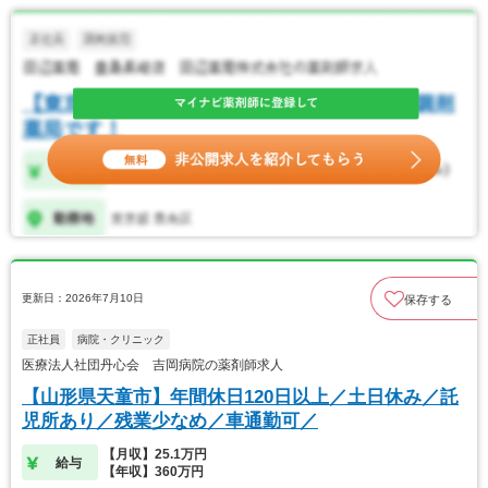
更新日：2026年7月10日
保存する
正社員
病院・クリニック
医療法人社団丹心会 吉岡病院の薬剤師求人
【山形県天童市】年間休日120日以上／土日休み／託
児所あり／残業少なめ／車通勤可／
【月収】25.1万円
給与
【年収】360万円