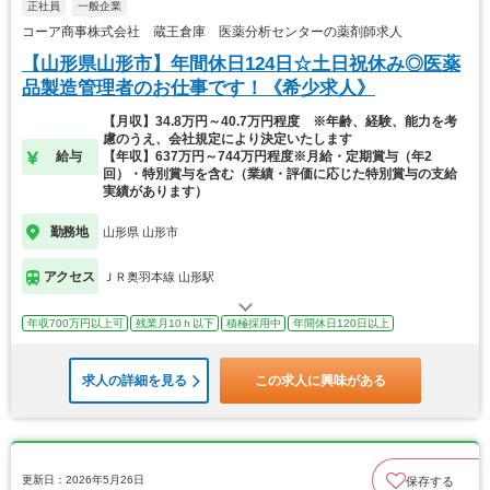
正社員
一般企業
コーア商事株式会社 蔵王倉庫 医薬分析センターの薬剤師求人
【山形県山形市】年間休日124日☆土日祝休み◎医薬
品製造管理者のお仕事です！《希少求人》
【月収】34.8万円～40.7万円程度 ※年齢、経験、能力を考
慮のうえ、会社規定により決定いたします
給与
【年収】637万円～744万円程度※月給・定期賞与（年2
回）・特別賞与を含む（業績・評価に応じた特別賞与の支給
実績があります）
勤務地
山形県 山形市
アクセス
ＪＲ奥羽本線 山形駅
年収700万円以上可
残業月10ｈ以下
積極採用中
年間休日120日以上
求人の詳細を見る
この求人に興味がある
更新日：2026年5月26日
保存する