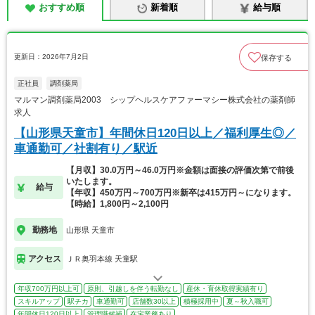
おすすめ順
新着順
給与順
更新日：2026年7月2日
保存する
正社員
調剤薬局
マルマン調剤薬局2003 シップヘルスケアファーマシー株式会社の薬剤師
求人
【山形県天童市】年間休日120日以上／福利厚生◎／
車通勤可／社割有り／駅近
【月収】30.0万円～46.0万円※金額は面接の評価次第で前後
いたします。
給与
【年収】450万円～700万円※新卒は415万円～になります。
【時給】1,800円～2,100円
勤務地
山形県 天童市
アクセス
ＪＲ奥羽本線 天童駅
年収700万円以上可
原則、引越しを伴う転勤なし
産休・育休取得実績有り
スキルアップ
駅チカ
車通勤可
店舗数30以上
積極採用中
夏～秋入職可
年間休日120日以上
管理職候補
在宅業務あり