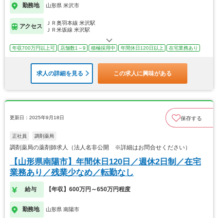
勤務地
山形県 米沢市
ＪＲ奥羽本線 米沢駅
アクセス
ＪＲ米坂線 米沢駅
年収700万円以上可
店舗数1～9
積極採用中
年間休日120日以上
在宅業務あり
求人の詳細を見る
この求人に興味がある
更新日：2025年9月18日
保存する
正社員
調剤薬局
調剤薬局の薬剤師求人（法人名非公開 ※詳細はお問合せください）
【山形県南陽市】年間休日120日／週休2日制／在宅
業務あり／残業少なめ／転勤なし
給与
【年収】600万円～650万円程度
勤務地
山形県 南陽市