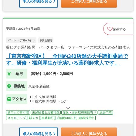
求人の詳細を見る
この求人に興味がある
更新日：2026年6月18日
保存する
パート・アルバイト
調剤薬局
薬ヒグチ調剤薬局 パークタワー店 ファーマライズ株式会社の薬剤師求人
【東京都新宿区】 全国約340店舗の大手調剤薬局で
す。研修・福利厚生が充実いる薬剤師求人です。
給与
【時給】1,900円～2,500円
勤務地
東京都 新宿区
ＪＲ中央線 新宿駅
アクセス
ＪＲ総武線 新宿駅…ほか
新卒も応募可能
未経験者も応募可能
産休・育休取得実績有り
総合門前
スキルアップ
駅チカ
車通勤可
店舗数30以上
積極採用中
求人の詳細を見る
この求人に興味がある