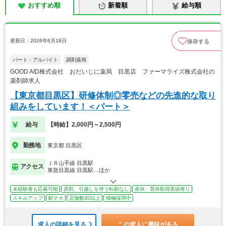
おすすめ順
新着順
給与順
更新日：2026年6月18日
保存する
パート・アルバイト
調剤薬局
GOOD AID株式会社 おだいじに薬局 目黒店 ファーマライズ株式会社の
薬剤師求人
【東京都目黒区】研修体制◎零売などの先進的な取り
組みをしています！＜パート＞
給与
【時給】2,000円～2,500円
勤務地
東京都 目黒区
ＪＲ山手線 目黒駅
アクセス
東急目黒線 目黒駅…ほか
未経験者も応募可能
原則、引越しを伴う転勤なし
産休・育休取得実績有り
スキルアップ
駅チカ
店舗数30以上
積極採用中
求人の詳細を見る
この求人に興味がある