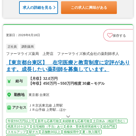
求人の詳細を見る
この求人に興味がある
更新日：2026年6月18日
保存する
正社員
調剤薬局
ファーマライズ薬局 上野店 ファーマライズ株式会社の薬剤師求人
【東京都台東区】 在宅医療と教育制度に定評があり
ます。成長したい薬剤師を募集しています。
【月収】32.0万円
給与
【年収】450万円～550万円程度 30歳～モデル
勤務地
東京都 台東区
ＪＲ京浜東北線 上野駅
アクセス
ＪＲ山手線 上野駅…ほか
年収550万円以上可
新卒も応募可能
未経験者も応募可能
土日休み（相談可含む）
残業月10ｈ以下
住宅補助（手当）あり
産休・育休取得実績有り
総合門前
スキルアップ
駅チカ
店舗数30以上
積極採用中
夏～秋入職可