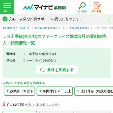
!
安心・安全な転職サポートの提供に努めます。
薬剤師の求人・転職TOP
東京都の薬剤師求人
ＪＲ山手線の薬剤師求人
ファーマライズ
ＪＲ山手線(東京都)のファーマライズ株式会社の薬剤師求
人・転職情報一覧
勤務地
ＪＲ山手線 全体(東京都)
その他
ファーマライズ株式会社
条件を変更する
人気のこだわり条件を追加する
残業月10ｈ以下
年間休日120日以上
土日休み（相談可含
6
件の薬剤師求人
※ 非公開求人を除く