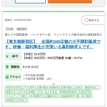
更新日：2026年6月18日
保存する
正社員
調剤薬局
薬ヒグチ調剤薬局 パークタワー店 ファーマライズ株式会社の薬剤師求人
【東京都新宿区】 全国約340店舗の大手調剤薬局で
す。研修・福利厚生が充実いる薬剤師求人です。
【月収】32.0万円
給与
【年収】450万円～550万円程度 30歳～モデル
勤務地
東京都 新宿区
ＪＲ中央線 新宿駅
アクセス
ＪＲ総武線 新宿駅…ほか
年収550万円以上可
新卒も応募可能
未経験者も応募可能
土日休み（相談可含む）
残業月10ｈ以下
住宅補助（手当）あり
産休・育休取得実績有り
総合門前
スキルアップ
駅チカ
車通勤可
店舗数30以上
積極採用中
夏～秋入職可
年間休日120日以上