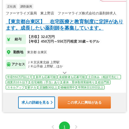
正社員
調剤薬局
ファーマライズ薬局 東上野店 ファーマライズ株式会社の薬剤師求人
【東京都台東区】 在宅医療と教育制度に定評があり
ます。成長したい薬剤師を募集しています。
【月収】32.0万円
給与
【年収】450万円～550万円程度 30歳～モデル
勤務地
東京都 台東区
ＪＲ京浜東北線 上野駅
アクセス
ＪＲ山手線 上野駅…ほか
年収550万円以上可
新卒も応募可能
未経験者も応募可能
土日休み（相談可含む）
残業月10ｈ以下
住宅補助（手当）あり
産休・育休取得実績有り
総合門前
スキルアップ
駅チカ
店舗数30以上
積極採用中
年間休日120日以上
求人の詳細を見る
この求人に興味がある
1