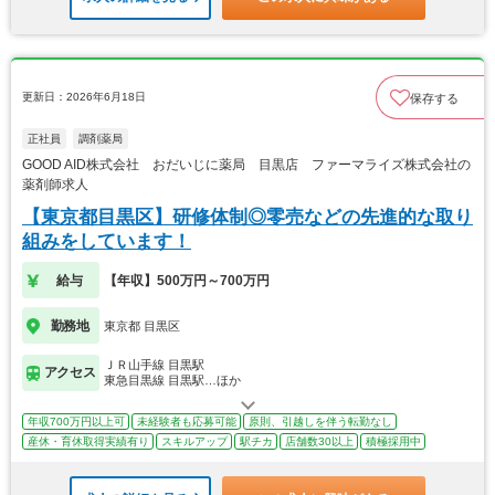
更新日：2026年6月18日
保存する
正社員
調剤薬局
GOOD AID株式会社 おだいじに薬局 目黒店 ファーマライズ株式会社の
薬剤師求人
【東京都目黒区】研修体制◎零売などの先進的な取り
組みをしています！
給与
【年収】500万円～700万円
勤務地
東京都 目黒区
ＪＲ山手線 目黒駅
アクセス
東急目黒線 目黒駅…ほか
年収700万円以上可
未経験者も応募可能
原則、引越しを伴う転勤なし
産休・育休取得実績有り
スキルアップ
駅チカ
店舗数30以上
積極採用中