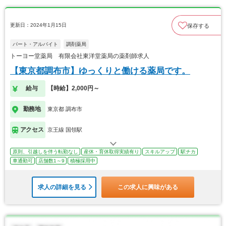
更新日：2024年1月15日
保存する
パート・アルバイト
調剤薬局
トーヨー堂薬局 有限会社東洋堂薬局の薬剤師求人
【東京都調布市】ゆっくりと働ける薬局です。
給与
【時給】2,000円～
勤務地
東京都 調布市
アクセス
京王線 国領駅
原則、引越しを伴う転勤なし
産休・育休取得実績有り
スキルアップ
駅チカ
車通勤可
店舗数1～9
積極採用中
求人の詳細を見る
この求人に興味がある