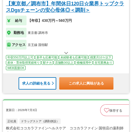
【東京都／調布市】年間休日120日☆業界トップクラ
スDgsチェーンの安心母体◎＜調剤＞
給与
【年収】430万円～560万円
勤務地
東京都 調布市
アクセス
京王線 国領駅
年収550万円以上可
新卒も応募可能
未経験者も応募可能
残業月10ｈ以下
産休・育休取得実績有り
駅チカ
店舗数30以上
積極採用中
在宅業務あり
WEB面接OK
求人の詳細を見る
この求人に興味がある
更新日：2026年7月3日
保存する
正社員
ドラッグストア（調剤併設）
株式会社ココカラファインヘルスケア ココカラファイン 国領店の薬剤師