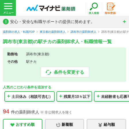
!
安心・安全な転職サポートの提供に努めます。
薬剤師の求人・転職TOP
東京都の薬剤師求人
調布市の薬剤師求人
調布市(東京都)の駅
調布市(東京都)の駅チカの薬剤師求人・転職情報一覧
勤務地
調布市(東京都)
その他
駅チカ
条件を変更する
人気のこだわり条件を追加する
土日休み（相談可含む）
残業月10ｈ以下
未経験者も応募
94
件の薬剤師求人
※ 非公開求人を除く
おすすめ順
新着順
給与順