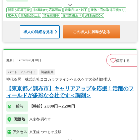
新卒も応募可能
未経験者も応募可能
残業月10ｈ以下
産休・育休取得実績有り
駅チカ
店舗数30以上
積極採用中
在宅業務あり
WEB面接OK
求人の詳細を見る
この求人に興味がある
更新日：2026年6月18日
保存する
パート・アルバイト
調剤薬局
神代薬局 株式会社ココカラファインヘルスケアの薬剤師求人
【東京都／調布市】キャリアアップを応援！活躍のフ
ィールドが多彩な会社です＜調剤＞
給与
【時給】2,000円～2,200円
勤務地
東京都 調布市
アクセス
京王線 つつじケ丘駅