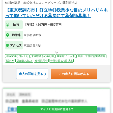
仙川鈴薬局 株式会社エスシーグループの薬剤師求人
【東京都調布市】好立地◎残業少な目のメリハリをも
って働いていただける薬局にて薬剤師募集！
給与
【年収】420万円～550万円
勤務地
東京都 調布市
アクセス
京王線 仙川駅
年収550万円以上可
未経験者も応募可能
残業月10ｈ以下
産休・育休取得実績有り
駅チカ
店舗数30以上
積極採用中
年間休日120日以上
求人の詳細を見る
この求人に興味がある