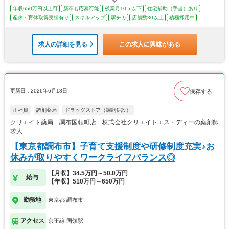
年収650万円以上可
新卒も応募可能
残業月10ｈ以下
住宅補助（手当）あり
産休・育休取得実績有り
スキルアップ
駅チカ
店舗数30以上
積極採用中
求人の詳細を見る
この求人に興味がある
更新日：2026年6月18日
保存する
正社員
調剤薬局
ドラッグストア（調剤併設）
クリエイト薬局 調布国領町店 株式会社クリエイトエス・ディーの薬剤師
求人
【東京都調布市】子育て支援制度や研修制度充実♪お
休みが取りやすくワークライフバランス◎
【月収】34.5万円～50.0万円
給与
【年収】510万円～650万円
勤務地
東京都 調布市
アクセス
京王線 国領駅