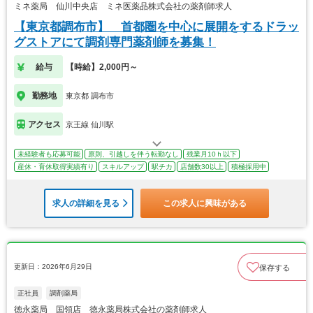
ミネ薬局 仙川中央店 ミネ医薬品株式会社の薬剤師求人
【東京都調布市】 首都圏を中心に展開をするドラッ
グストアにて調剤専門薬剤師を募集！
給与
【時給】2,000円～
勤務地
東京都 調布市
アクセス
京王線 仙川駅
未経験者も応募可能
原則、引越しを伴う転勤なし
残業月10ｈ以下
産休・育休取得実績有り
スキルアップ
駅チカ
店舗数30以上
積極採用中
求人の詳細を見る
この求人に興味がある
更新日：2026年6月29日
保存する
正社員
調剤薬局
徳永薬局 国領店 徳永薬局株式会社の薬剤師求人