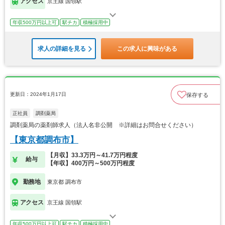
アクセス
京王線 国領駅
年収500万円以上可
駅チカ
積極採用中
求人の詳細を見る
この求人に興味がある
更新日：2024年1月17日
保存する
正社員
調剤薬局
調剤薬局の薬剤師求人（法人名非公開 ※詳細はお問合せください）
【東京都調布市】
【月収】33.3万円～41.7万円程度
給与
【年収】400万円～500万円程度
勤務地
東京都 調布市
アクセス
京王線 国領駅
年収500万円以上可
駅チカ
積極採用中