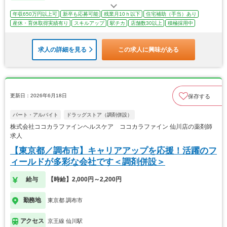
年収650万円以上可
新卒も応募可能
残業月10ｈ以下
住宅補助（手当）あり
産休・育休取得実績有り
スキルアップ
駅チカ
店舗数30以上
積極採用中
求人の詳細を見る
この求人に興味がある
更新日：2026年6月18日
保存する
パート・アルバイト
ドラッグストア（調剤併設）
株式会社ココカラファインヘルスケア ココカラファイン 仙川店の薬剤師
求人
【東京都／調布市】キャリアアップを応援！活躍のフ
ィールドが多彩な会社です＜調剤併設＞
給与
【時給】2,000円～2,200円
勤務地
東京都 調布市
アクセス
京王線 仙川駅