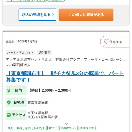
求人の詳細を見る
この求人に興味がある
更新日：2026年8月7日
保存する
パート・アルバイト
調剤薬局
アクア薬局調布セントラル店 有限会社アクア・ファーマ・コーポレーショ
ンの薬剤師求人
【東京都調布市】 駅チカ徒歩3分の薬局で、パート
募集です！
給与
【時給】2,000円～2,300円
勤務地
東京都 調布市
京王線 調布駅
アクセス
京王相模原線 調布駅
原則、引越しを伴う転勤なし
駅チカ
店舗数1～9
積極採用中