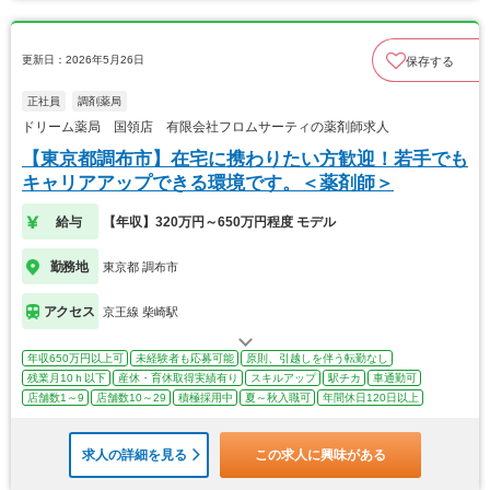
更新日：2026年5月26日
保存する
正社員
調剤薬局
ドリーム薬局 国領店 有限会社フロムサーティの薬剤師求人
【東京都調布市】在宅に携わりたい方歓迎！若手でも
キャリアアップできる環境です。＜薬剤師＞
給与
【年収】320万円～650万円程度 モデル
勤務地
東京都 調布市
アクセス
京王線 柴崎駅
年収650万円以上可
未経験者も応募可能
原則、引越しを伴う転勤なし
残業月10ｈ以下
産休・育休取得実績有り
スキルアップ
駅チカ
車通勤可
店舗数1～9
店舗数10～29
積極採用中
夏～秋入職可
年間休日120日以上
求人の詳細を見る
この求人に興味がある