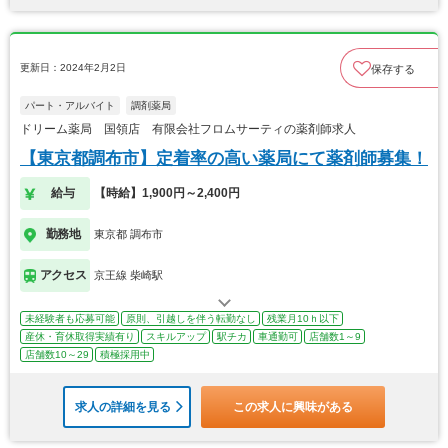
更新日：2024年2月2日
保存する
パート・アルバイト
調剤薬局
ドリーム薬局 国領店 有限会社フロムサーティの薬剤師求人
【東京都調布市】定着率の高い薬局にて薬剤師募集！
給与
【時給】1,900円～2,400円
勤務地
東京都 調布市
アクセス
京王線 柴崎駅
未経験者も応募可能
原則、引越しを伴う転勤なし
残業月10ｈ以下
産休・育休取得実績有り
スキルアップ
駅チカ
車通勤可
店舗数1～9
店舗数10～29
積極採用中
求人の詳細を見る
この求人に興味がある