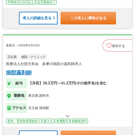
年間休日120日以上
在宅業務あり
求人の詳細を見る
この求人に興味がある
更新日：2026年5月15日
保存する
正社員
病院・クリニック
医療法人社団大和会 多摩川病院の薬剤師求人
病院薬剤師
給与
【月収】39.3万円～41.3万円(その他手当)を含む
勤務地
東京都 調布市
アクセス
京王線 国領駅
産休・育休取得実績有り
駅チカ
車通勤可
積極採用中