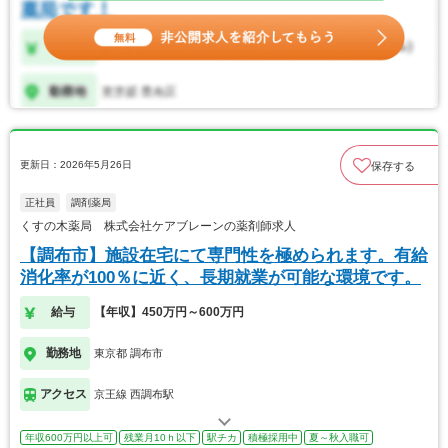
更新日：2026年5月26日
保存する
正社員
調剤薬局
くすの木薬局 株式会社ケアブレーンの薬剤師求人
【調布市】施設在宅にて専門性を極められます。有給
消化率が100％に近く、長期就業が可能な環境です。
給与
【年収】450万円～600万円
勤務地
東京都 調布市
アクセス
京王線 西調布駅
年収600万円以上可
残業月10ｈ以下
駅チカ
積極採用中
夏～秋入職可