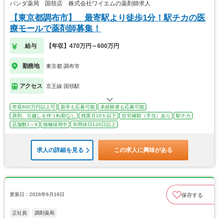
パンダ薬局 国領店 株式会社ワイエムの薬剤師求人
【東京都調布市】 最寄駅より徒歩1分！駅チカの医
療モールで薬剤師募集！
給与
【年収】470万円～600万円
勤務地
東京都 調布市
アクセス
京王線 国領駅
年収600万円以上可
新卒も応募可能
未経験者も応募可能
原則、引越しを伴う転勤なし
残業月10ｈ以下
住宅補助（手当）あり
駅チカ
店舗数1～9
積極採用中
年間休日120日以上
求人の詳細を見る
この求人に興味がある
更新日：2026年6月18日
保存する
正社員
調剤薬局