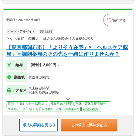
更新日：2026年6月18日
保存する
パート・アルバイト
調剤薬局
たなべ薬局 調布店 田辺薬品株式会社の薬剤師求人
【東京都調布市】「よりそう在宅」×「ヘルスケア薬
局」＝調剤薬局のその先を一緒に作りませんか？
給与
【時給】2,000円～
勤務地
東京都 調布市
京王線 調布駅
アクセス
京王相模原線 調布駅
原則、引越しを伴う転勤なし
残業月10ｈ以下
産休・育休取得実績有り
スキルアップ
駅チカ
店舗数10～29
積極採用中
在宅業務あり
求人の詳細を見る
この求人に興味がある