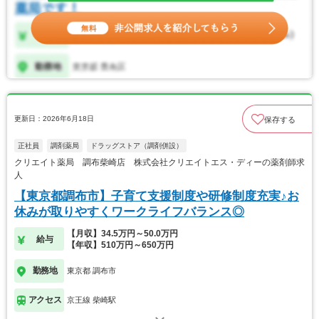
更新日：2026年6月18日
保存する
正社員
調剤薬局
ドラッグストア（調剤併設）
クリエイト薬局 調布柴崎店 株式会社クリエイトエス・ディーの薬剤師求
人
【東京都調布市】子育て支援制度や研修制度充実♪お
休みが取りやすくワークライフバランス◎
【月収】34.5万円～50.0万円
給与
【年収】510万円～650万円
勤務地
東京都 調布市
アクセス
京王線 柴崎駅