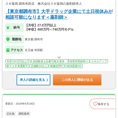
スギ薬局 調布布田店 株式会社スギ薬局の薬剤師求人
【東京都調布市】大手ドラッグ企業にて土日祝休みが
相談可能になります＜薬剤師＞
【月収】27.0万円以上
給与
【年収】400万円～740万円モデル
勤務地
東京都 調布市
アクセス
京王線 布田駅
年収700万円以上可
未経験者も応募可能
産休・育休取得実績有り
スキルアップ
駅チカ
車通勤可
店舗数30以上
積極採用中
WEB面接OK
求人の詳細を見る
この求人に興味がある
更新日：2026年6月18日
保存する
正社員
調剤薬局