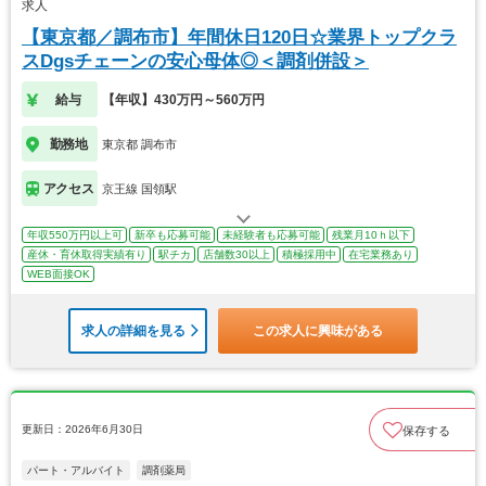
求人
【東京都／調布市】年間休日120日☆業界トップクラ
スDgsチェーンの安心母体◎＜調剤併設＞
給与
【年収】430万円～560万円
勤務地
東京都 調布市
アクセス
京王線 国領駅
年収550万円以上可
新卒も応募可能
未経験者も応募可能
残業月10ｈ以下
産休・育休取得実績有り
駅チカ
店舗数30以上
積極採用中
在宅業務あり
WEB面接OK
求人の詳細を見る
この求人に興味がある
更新日：2026年6月30日
保存する
パート・アルバイト
調剤薬局