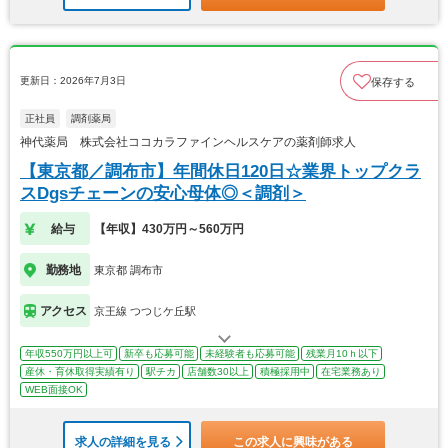
更新日：2026年7月3日
保存する
正社員
調剤薬局
神代薬局 株式会社ココカラファインヘルスケアの薬剤師求人
【東京都／調布市】年間休日120日☆業界トップクラ
スDgsチェーンの安心母体◎＜調剤＞
給与
【年収】430万円～560万円
勤務地
東京都 調布市
アクセス
京王線 つつじケ丘駅
年収550万円以上可
新卒も応募可能
未経験者も応募可能
残業月10ｈ以下
産休・育休取得実績有り
駅チカ
店舗数30以上
積極採用中
在宅業務あり
WEB面接OK
求人の詳細を見る
この求人に興味がある