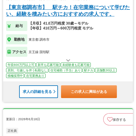
【東京都調布市】 駅チカ！在宅業務について学びた
い、経験を積みたい方におすすめの求人です。
【月収】41.0万円程度 30歳～モデル
給与
【年収】410万円～600万円程度 モデル
勤務地
東京都 調布市
アクセス
京王線 国領駅
年収600万円以上可
新卒も応募可能
未経験者も応募可能
原則、引越しを伴う転勤なし
住宅補助（手当）あり
駅チカ
店舗数30以上
積極採用中
在宅業務あり
求人の詳細を見る
この求人に興味がある
更新日：2026年6月18日
保存する
正社員