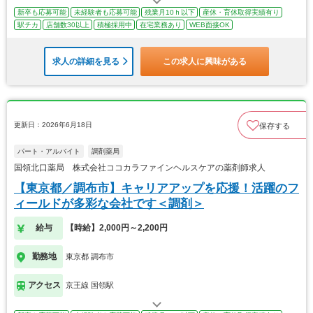
新卒も応募可能
未経験者も応募可能
残業月10ｈ以下
産休・育休取得実績有り
駅チカ
店舗数30以上
積極採用中
在宅業務あり
WEB面接OK
求人の詳細を見る
この求人に興味がある
更新日：2026年6月18日
保存する
パート・アルバイト
調剤薬局
国領北口薬局 株式会社ココカラファインヘルスケアの薬剤師求人
【東京都／調布市】キャリアアップを応援！活躍のフ
ィールドが多彩な会社です＜調剤＞
給与
【時給】2,000円～2,200円
勤務地
東京都 調布市
アクセス
京王線 国領駅