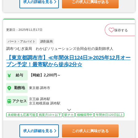
求人の詳細を見る
この求人に興味がある
更新日：2025年11月17日
保存する
パート・アルバイト
調剤薬局
調布つむぎ薬局 わかばソリューションズ合同会社の薬剤師求人
【東京都調布市】≪年間休日124日≫2025年12月オー
プン予定！最寄駅から徒歩2分☆
給与
【時給】2,200円～
勤務地
東京都 調布市
京王線 調布駅
アクセス
京王相模原線 調布駅
未経験者も応募可能
残業月10ｈ以下
駅チカ
積極採用中
年間休日120日以上
求人の詳細を見る
この求人に興味がある