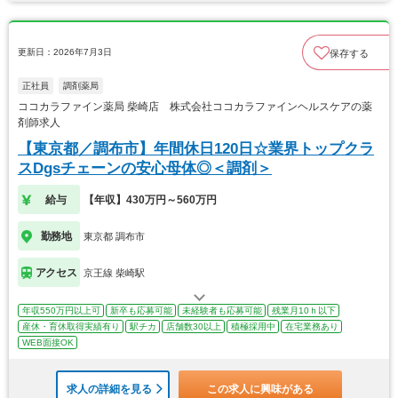
更新日：2026年7月3日
保存する
正社員
調剤薬局
ココカラファイン薬局 柴崎店 株式会社ココカラファインヘルスケアの薬
剤師求人
【東京都／調布市】年間休日120日☆業界トップクラ
スDgsチェーンの安心母体◎＜調剤＞
給与
【年収】430万円～560万円
勤務地
東京都 調布市
アクセス
京王線 柴崎駅
年収550万円以上可
新卒も応募可能
未経験者も応募可能
残業月10ｈ以下
産休・育休取得実績有り
駅チカ
店舗数30以上
積極採用中
在宅業務あり
WEB面接OK
求人の詳細を見る
この求人に興味がある