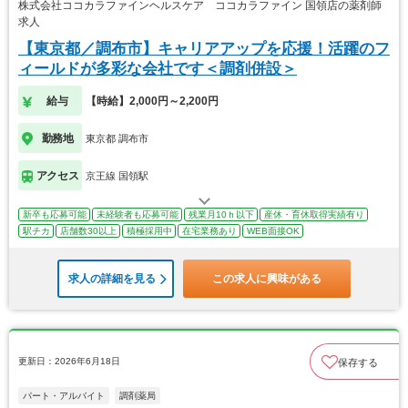
株式会社ココカラファインヘルスケア ココカラファイン 国領店の薬剤師
求人
【東京都／調布市】キャリアアップを応援！活躍のフ
ィールドが多彩な会社です＜調剤併設＞
給与
【時給】2,000円～2,200円
勤務地
東京都 調布市
アクセス
京王線 国領駅
新卒も応募可能
未経験者も応募可能
残業月10ｈ以下
産休・育休取得実績有り
駅チカ
店舗数30以上
積極採用中
在宅業務あり
WEB面接OK
求人の詳細を見る
この求人に興味がある
更新日：2026年6月18日
保存する
パート・アルバイト
調剤薬局