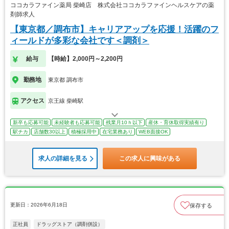
ココカラファイン薬局 柴崎店 株式会社ココカラファインヘルスケアの薬
剤師求人
【東京都／調布市】キャリアアップを応援！活躍のフ
ィールドが多彩な会社です＜調剤＞
給与
【時給】2,000円～2,200円
勤務地
東京都 調布市
アクセス
京王線 柴崎駅
新卒も応募可能
未経験者も応募可能
残業月10ｈ以下
産休・育休取得実績有り
駅チカ
店舗数30以上
積極採用中
在宅業務あり
WEB面接OK
求人の詳細を見る
この求人に興味がある
更新日：2026年6月18日
保存する
正社員
ドラッグストア（調剤併設）