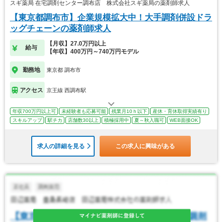
スギ薬局 在宅調剤センター調布店 株式会社スギ薬局の薬剤師求人
【東京都調布市】企業規模拡大中！大手調剤併設ドラ
ッグチェーンの薬剤師求人
【月収】27.0万円以上
給与
【年収】400万円～740万円モデル
勤務地
東京都 調布市
アクセス
京王線 西調布駅
年収700万円以上可
未経験者も応募可能
残業月10ｈ以下
産休・育休取得実績有り
スキルアップ
駅チカ
店舗数30以上
積極採用中
夏～秋入職可
WEB面接OK
求人の詳細を見る
この求人に興味がある