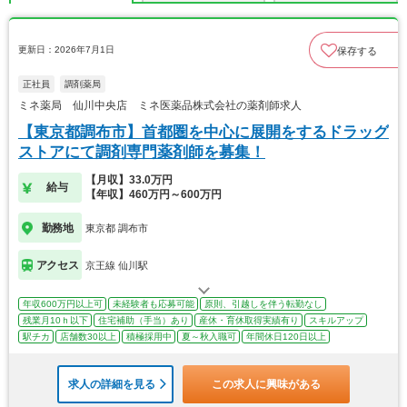
更新日：2026年7月1日
保存する
正社員
調剤薬局
ミネ薬局 仙川中央店 ミネ医薬品株式会社の薬剤師求人
【東京都調布市】首都圏を中心に展開をするドラッグ
ストアにて調剤専門薬剤師を募集！
【月収】33.0万円
給与
【年収】460万円～600万円
勤務地
東京都 調布市
アクセス
京王線 仙川駅
年収600万円以上可
未経験者も応募可能
原則、引越しを伴う転勤なし
残業月10ｈ以下
住宅補助（手当）あり
産休・育休取得実績有り
スキルアップ
駅チカ
店舗数30以上
積極採用中
夏～秋入職可
年間休日120日以上
求人の詳細を見る
この求人に興味がある