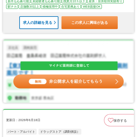
新卒も応募可能
未経験者も応募可能
残業月10ｈ以下
産休・育休取得実績有り
駅チカ
店舗数30以上
積極採用中
在宅業務あり
WEB面接OK
求人の詳細を見る
この求人に興味がある
更新日：2026年6月18日
保存する
パート・アルバイト
ドラッグストア（調剤併設）