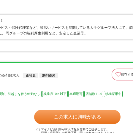
！
ービス・保険代理業など、幅広いサービスを展開している大手グループ法人にて、調
した。同グループの福利厚生利用など、安定した企業母…
保存す
の薬剤師求人
正社員
調剤薬局
原則、引越しを伴う転勤なし
残業月10ｈ以下
車通勤可
店舗数1～9
積極採用中
この求人に興味がある
マイナビ薬剤師が求人情報を無料でご提供します。
薬局・病院等への直接応募・問い合わせではありません