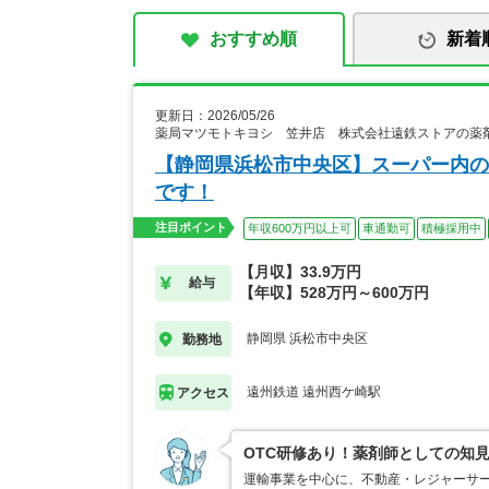
おすすめ順
新着
更新日：2026/05/26
薬局マツモトキヨシ 笠井店 株式会社遠鉄ストアの薬
【静岡県浜松市中央区】スーパー内の
です！
注目ポイント
年収600万円以上可
車通勤可
積極採用中
【月収】33.9万円
給与
【年収】528万円～600万円
静岡県 浜松市中央区
勤務地
遠州鉄道 遠州西ケ崎駅
アクセス
OTC研修あり！薬剤師としての知
運輸事業を中心に、不動産・レジャーサ