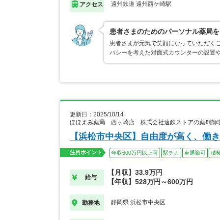
遠州鉄道 遠州西ケ崎駅
アクセス
患者さまのためのパーソナル薬局を
患者さまが元気で笑顔になっていただく
バシーを考えた対面式カウンターの設置
更新日：2025/10/14
ほほえみ薬局 西ヶ崎店 株式会社遠鉄ストアの薬剤師
【浜松市中央区】自由度が高く、働き
注目ポイント
年収600万円以上可
駅チカ
車通勤可
積
【月収】33.9万円
給与
【年収】528万円～600万円
静岡県 浜松市中央区
勤務地