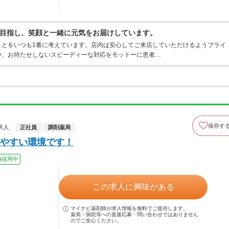
目指し、笑顔と一緒に元気をお届けしています。
ことをいつも1番に考えています。店内は安心してご来店していただけるようプライ
や、お待たせしないスピーディーな対応をモットーに患者…
保存す
求人
正社員
調剤薬局
やすい環境です！
極採用中
この求人に興味がある
マイナビ薬剤師が求人情報を無料でご提供します。
薬局・病院等への直接応募・問い合わせではありません
のでご安心ください。