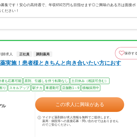
募集です！安心の高待遇で、年収650万円も目指せます◎ご興味のある方は面接ポ
絡ください！
保存す
剤師求人
正社員
調剤薬局
薬実施！患者様ときちんと向き合いたい方におす
験者も応募可能
原則、引越しを伴う転勤なし
土日休み（相談可含む）
有り
スキルアップ
駅チカ
車通勤可
店舗数1～9
積極採用中
この求人に興味がある
デル
マイナビ薬剤師が求人情報を無料でご提供します。
薬局・病院等への直接応募・問い合わせではありません
のでご安心ください。