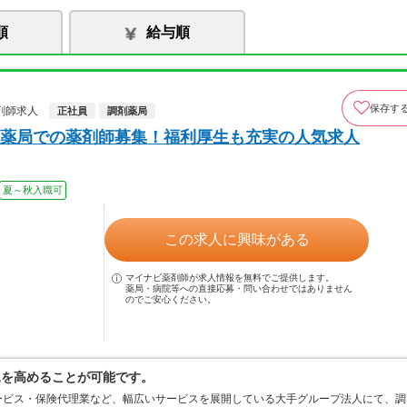
順
給与順
保存す
剤師求人
正社員
調剤薬局
薬局での薬剤師募集！福利厚生も充実の人気求人
夏～秋入職可
この求人に興味がある
マイナビ薬剤師が求人情報を無料でご提供します。
薬局・病院等への直接応募・問い合わせではありません
のでご安心ください。
見を高めることが可能です。
ービス・保険代理業など、幅広いサービスを展開している大手グループ法人にて、調