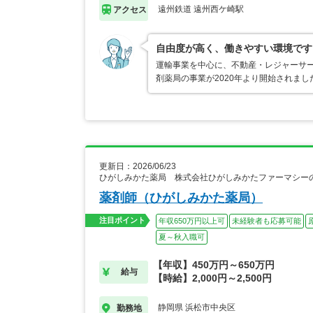
遠州鉄道 遠州西ケ崎駅
アクセス
自由度が高く、働きやすい環境です
運輸事業を中心に、不動産・レジャーサ
剤薬局の事業が2020年より開始されま
更新日：2026/06/23
ひがしみかた薬局 株式会社ひがしみかたファーマシー
薬剤師（ひがしみかた薬局）
注目ポイント
年収650万円以上可
未経験者も応募可能
夏～秋入職可
【年収】450万円～650万円
給与
【時給】2,000円～2,500円
静岡県 浜松市中央区
勤務地