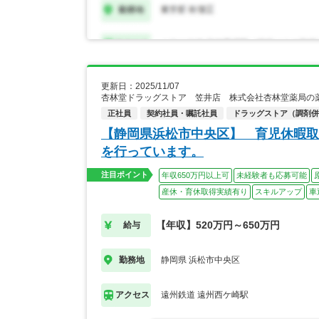
更新日：2025/11/07
杏林堂ドラッグストア 笠井店 株式会社杏林堂薬局の
正社員
契約社員・嘱託社員
ドラッグストア（調剤併
【静岡県浜松市中央区】 育児休暇取
を行っています。
注目ポイント
年収650万円以上可
未経験者も応募可能
産休・育休取得実績有り
スキルアップ
車
【年収】520万円～650万円
給与
静岡県 浜松市中央区
勤務地
遠州鉄道 遠州西ケ崎駅
アクセス