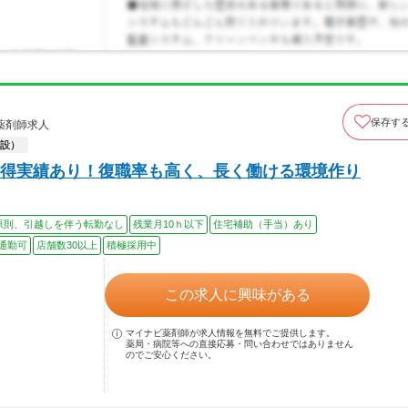
保存す
薬剤師求人
設）
得実績あり！復職率も高く、長く働ける環境作り
原則、引越しを伴う転勤なし
残業月10ｈ以下
住宅補助（手当）あり
通勤可
店舗数30以上
積極採用中
この求人に興味がある
マイナビ薬剤師が求人情報を無料でご提供します。
薬局・病院等への直接応募・問い合わせではありません
のでご安心ください。