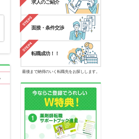
求人のご紹介
STEP3
面接・条件交渉
STEP4
転職成功！！
最後まで納得のいく転職先をお探しします。
る