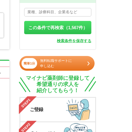
この条件で再検索（
1,567
件）
検索条件を保存する
無料転職サポートに
簡単1分
申し込む
る
マイナビ薬剤師に登録して
希望通りの求人を
紹介してもらう！
STEP1
ご登録
STEP2