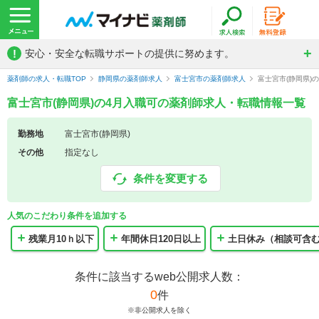
!
安心・安全な転職サポートの提供に努めます。
薬剤師の求人・転職TOP
静岡県の薬剤師求人
富士宮市の薬剤師求人
富士宮市(静岡県)
富士宮市(静岡県)の4月入職可の薬剤師求人・転職情報一覧
勤務地
富士宮市(静岡県)
その他
指定なし
条件を変更する
人気のこだわり条件を追加する
残業月10ｈ以下
年間休日120日以上
土日休み（相談可含
条件に該当するweb公開求人数：
0
件
※非公開求人を除く