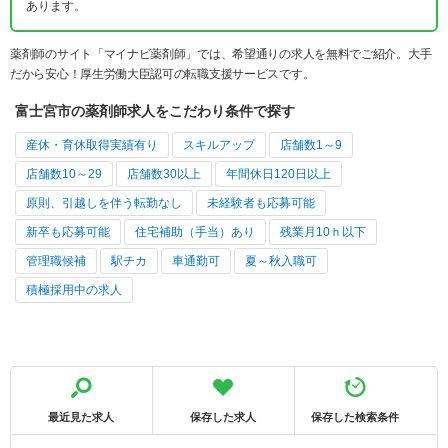
あります。
薬剤師のサイト「マイナビ薬剤師」では、希望通りの求人を無料でご紹介。大手
だから安心！厚生労働大臣認可の転職支援サービスです。
富士宮市の薬剤師求人をこだわり条件で探す
産休・育休取得実績有り
スキルアップ
店舗数1～9
店舗数10～29
店舗数30以上
年間休日120日以上
原則、引越しを伴う転勤なし
未経験者も応募可能
新卒も応募可能
住宅補助（手当）あり
残業月10ｈ以下
管理職候補
駅チカ
車通勤可
夏～秋入職可
積極採用中の求人
最近見た求人
保存した求人
保存した検索条件