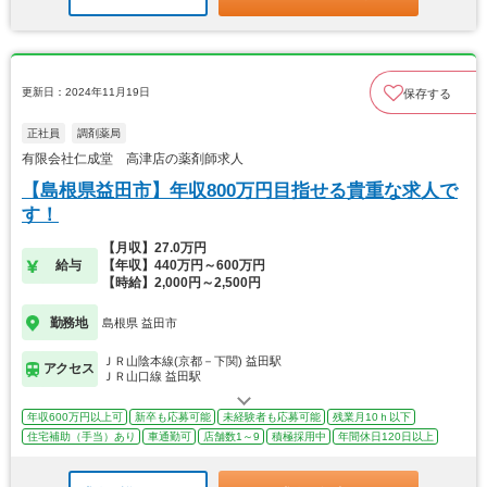
更新日：2024年11月19日
保存する
正社員
調剤薬局
有限会社仁成堂 高津店の薬剤師求人
【島根県益田市】年収800万円目指せる貴重な求人で
す！
【月収】27.0万円
給与
【年収】440万円～600万円
【時給】2,000円～2,500円
勤務地
島根県 益田市
ＪＲ山陰本線(京都－下関) 益田駅
アクセス
ＪＲ山口線 益田駅
年収600万円以上可
新卒も応募可能
未経験者も応募可能
残業月10ｈ以下
住宅補助（手当）あり
車通勤可
店舗数1～9
積極採用中
年間休日120日以上