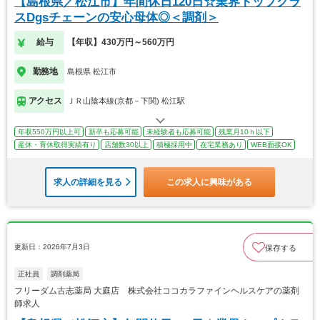
【島根県／松江市】年間休日120日☆業界トップクラ
スDgsチェーンの安心母体◎＜調剤＞
給与
【年収】430万円～560万円
勤務地
島根県 松江市
アクセス
ＪＲ山陰本線(京都－下関) 松江駅
年収550万円以上可
新卒も応募可能
未経験者も応募可能
残業月10ｈ以下
産休・育休取得実績有り
店舗数30以上
積極採用中
在宅業務あり
WEB面接OK
求人の詳細を見る
この求人に興味がある
更新日：2026年7月3日
保存する
正社員
調剤薬局
フリーダム古志薬局 大庭店 株式会社ココカラファインヘルスケアの薬剤
師求人