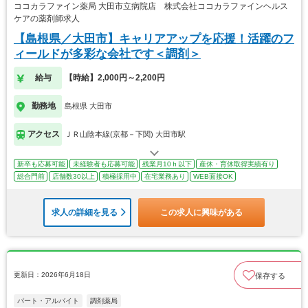
ココカラファイン薬局 大田市立病院店 株式会社ココカラファインヘルス
ケアの薬剤師求人
【島根県／大田市】キャリアアップを応援！活躍のフ
ィールドが多彩な会社です＜調剤＞
給与
【時給】2,000円～2,200円
勤務地
島根県 大田市
アクセス
ＪＲ山陰本線(京都－下関) 大田市駅
新卒も応募可能
未経験者も応募可能
残業月10ｈ以下
産休・育休取得実績有り
総合門前
店舗数30以上
積極採用中
在宅業務あり
WEB面接OK
求人の詳細を見る
この求人に興味がある
更新日：2026年6月18日
保存する
パート・アルバイト
調剤薬局