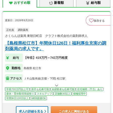
おすすめ順
新着順
給与順
更新日：2026年6月20日
保存する
正社員
調剤薬局
さくらんぼ薬局 東朝日町店 クラフト株式会社の薬剤師求人
【島根県松江市】年間休日126日！福利厚生充実の調
剤薬局の求人です。
給与
【年収】419万円～743万円程度
勤務地
島根県 松江市
アクセス
ＪＲ山陰本線(京都－下関) 松江駅
年収700万円以上可
新卒も応募可能
未経験者も応募可能
住宅補助（手当）あり
産休・育休取得実績有り
スキルアップ
店舗数30以上
積極採用中
年間休日120日以上
WEB面接OK
求人の詳細を見る
この求人に興味がある