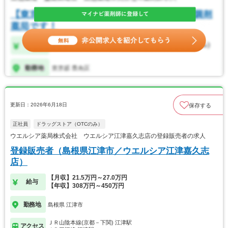
更新日：2026年6月18日
保存する
正社員
ドラッグストア（OTCのみ）
ウエルシア薬局株式会社 ウエルシア江津嘉久志店の登録販売者の求人
登録販売者（島根県江津市／ウエルシア江津嘉久志
店）
【月収】21.5万円～27.0万円
給与
【年収】308万円～450万円
勤務地
島根県 江津市
ＪＲ山陰本線(京都－下関) 江津駅
アクセス