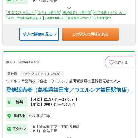
ＪＲ三江線 江津駅
年収450万円以上可
新卒も応募可能
未経験者も応募可能
住宅補助（手当）あり
産休・育休取得実績有り
店舗数30以上
登録販売者の求人
積極採用中
求人の詳細を見る
この求人に興味がある
更新日：2026年6月18日
保存する
正社員
ドラッグストア（OTCのみ）
ウエルシア薬局株式会社 ウエルシア益田駅前店の登録販売者の求人
登録販売者（島根県益田市／ウエルシア益田駅前店）
【月収】21.5万円～27.0万円
給与
【年収】308万円～450万円
勤務地
島根県 益田市
ＪＲ山陰本線(京都－下関) 益田駅
アクセス
ＪＲ山口線 益田駅