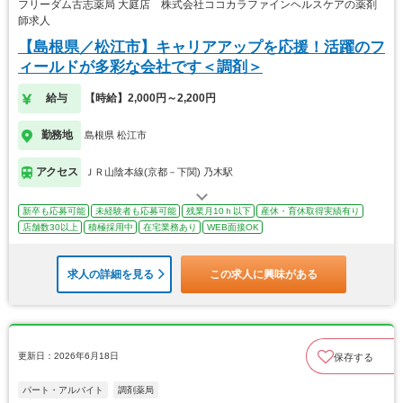
フリーダム古志薬局 大庭店 株式会社ココカラファインヘルスケアの薬剤
師求人
【島根県／松江市】キャリアアップを応援！活躍のフ
ィールドが多彩な会社です＜調剤＞
給与
【時給】2,000円～2,200円
勤務地
島根県 松江市
アクセス
ＪＲ山陰本線(京都－下関) 乃木駅
新卒も応募可能
未経験者も応募可能
残業月10ｈ以下
産休・育休取得実績有り
店舗数30以上
積極採用中
在宅業務あり
WEB面接OK
求人の詳細を見る
この求人に興味がある
更新日：2026年6月18日
保存する
パート・アルバイト
調剤薬局