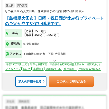
正社員
調剤薬局
なの花薬局 石見大田店 株式会社なの花西日本の薬剤師求人
【島根県大田市】日曜・祝日固定休み◎プライベート
の予定が立てやすい職場です♪
【月収】25.6万円
給与
【年収】450万円～650万円
勤務地
島根県 大田市
アクセス
ＪＲ山陰本線(京都－下関) 大田市駅
年収650万円以上可
新卒も応募可能
未経験者も応募可能
土日休み（相談可含む）
スキルアップ
駅チカ
車通勤可
店舗数10～29
積極採用中
年間休日120日以上
求人の詳細を見る
この求人に興味がある