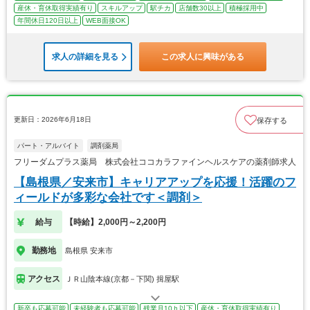
産休・育休取得実績有り
スキルアップ
駅チカ
店舗数30以上
積極採用中
年間休日120日以上
WEB面接OK
求人の詳細を見る
この求人に興味がある
更新日：2026年6月18日
保存する
パート・アルバイト
調剤薬局
フリーダムプラス薬局 株式会社ココカラファインヘルスケアの薬剤師求人
【島根県／安来市】キャリアアップを応援！活躍のフ
ィールドが多彩な会社です＜調剤＞
給与
【時給】2,000円～2,200円
勤務地
島根県 安来市
アクセス
ＪＲ山陰本線(京都－下関) 揖屋駅
新卒も応募可能
未経験者も応募可能
残業月10ｈ以下
産休・育休取得実績有り