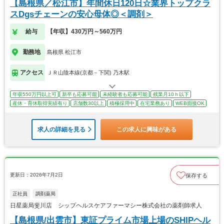
【島根県／松江市】年間休日120日☆業界トップクラ
スDgsチェーンの安心母体◎＜調剤＞
給与
【年収】430万円～560万円
勤務地
島根県 松江市
アクセス
ＪＲ山陰本線(京都－下関) 乃木駅
年収550万円以上可
新卒も応募可能
未経験者も応募可能
残業月10ｈ以下
産休・育休取得実績有り
店舗数30以上
積極採用中
在宅業務あり
WEB面接OK
求人の詳細を見る
この求人に興味がある
更新日：2026年7月2日
保存する
正社員
調剤薬局
日星薬局斐川店 シップヘルスケアファーマシー株式会社の薬剤師求人
【島根県/出雲市】東証プライム市場上場のSHIPヘル