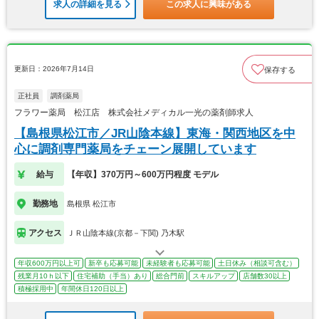
求人の詳細を見る
この求人に興味がある
更新日：2026年7月14日
保存する
正社員
調剤薬局
フラワー薬局 松江店 株式会社メディカル一光の薬剤師求人
【島根県松江市／JR山陰本線】東海・関西地区を中
心に調剤専門薬局をチェーン展開しています
給与
【年収】370万円～600万円程度 モデル
勤務地
島根県 松江市
アクセス
ＪＲ山陰本線(京都－下関) 乃木駅
年収600万円以上可
新卒も応募可能
未経験者も応募可能
土日休み（相談可含む）
残業月10ｈ以下
住宅補助（手当）あり
総合門前
スキルアップ
店舗数30以上
積極採用中
年間休日120日以上