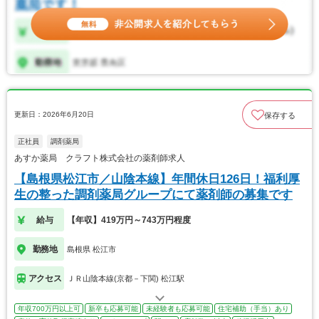
更新日：2026年6月20日
保存する
正社員
調剤薬局
あすか薬局 クラフト株式会社の薬剤師求人
【島根県松江市／山陰本線】年間休日126日！福利厚
生の整った調剤薬局グループにて薬剤師の募集です
給与
【年収】419万円～743万円程度
勤務地
島根県 松江市
アクセス
ＪＲ山陰本線(京都－下関) 松江駅
年収700万円以上可
新卒も応募可能
未経験者も応募可能
住宅補助（手当）あり