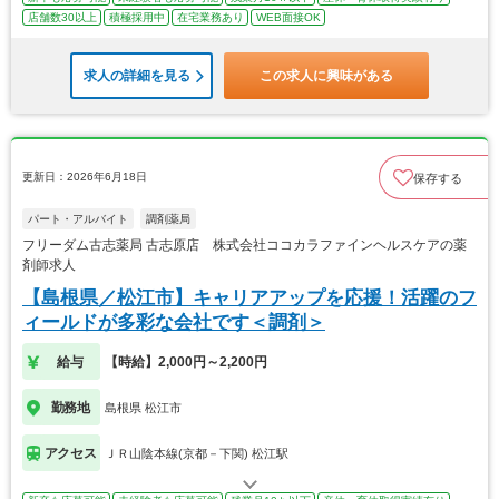
店舗数30以上
積極採用中
在宅業務あり
WEB面接OK
求人の詳細を見る
この求人に興味がある
更新日：2026年6月18日
保存する
パート・アルバイト
調剤薬局
フリーダム古志薬局 古志原店 株式会社ココカラファインヘルスケアの薬
剤師求人
【島根県／松江市】キャリアアップを応援！活躍のフ
ィールドが多彩な会社です＜調剤＞
給与
【時給】2,000円～2,200円
勤務地
島根県 松江市
アクセス
ＪＲ山陰本線(京都－下関) 松江駅