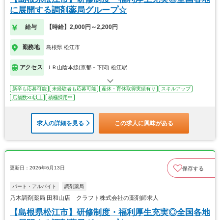
に展開する調剤薬局グループ☆
給与
【時給】2,000円～2,200円
勤務地
島根県 松江市
アクセス
ＪＲ山陰本線(京都－下関) 松江駅
新卒も応募可能
未経験者も応募可能
産休・育休取得実績有り
スキルアップ
店舗数30以上
積極採用中
求人の詳細を見る
この求人に興味がある
更新日：2026年6月13日
保存する
パート・アルバイト
調剤薬局
乃木調剤薬局 田和山店 クラフト株式会社の薬剤師求人
【島根県松江市】研修制度・福利厚生充実◎全国各地