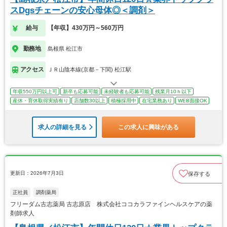
スDgsチェーンの安心母体◎＜調剤＞
給与
【年収】430万円～560万円
勤務地
島根県 松江市
アクセス
ＪＲ山陰本線(京都－下関) 松江駅
年収550万円以上可
新卒も応募可能
未経験者も応募可能
残業月10ｈ以下
産休・育休取得実績有り
店舗数30以上
積極採用中
在宅業務あり
WEB面接OK
求人の詳細を見る
この求人に興味がある
更新日：2026年7月3日
保存する
正社員
調剤薬局
フリーダム古志薬局 古志原店 株式会社ココカラファインヘルスケアの薬
剤師求人