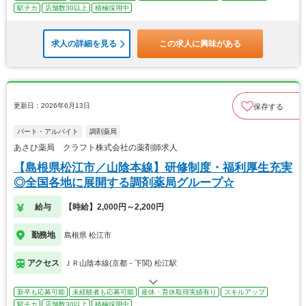
駅チカ
店舗数30以上
積極採用中
求人の詳細を見る
この求人に興味がある
更新日：2026年6月13日
保存する
パート・アルバイト
調剤薬局
あさひ薬局 クラフト株式会社の薬剤師求人
【島根県松江市／山陰本線】研修制度・福利厚生充実
◎全国各地に展開する調剤薬局グループ☆
給与
【時給】2,000円～2,200円
勤務地
島根県 松江市
アクセス
ＪＲ山陰本線(京都－下関) 松江駅
新卒も応募可能
未経験者も応募可能
産休・育休取得実績有り
スキルアップ
駅チカ
店舗数30以上
積極採用中