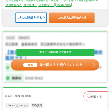
新卒も応募可能
未経験者も応募可能
残業月10ｈ以下
産休・育休取得実績有り
店舗数30以上
積極採用中
在宅業務あり
WEB面接OK
求人の詳細を見る
この求人に興味がある
更新日：2026年6月18日
保存する
パート・アルバイト
調剤薬局