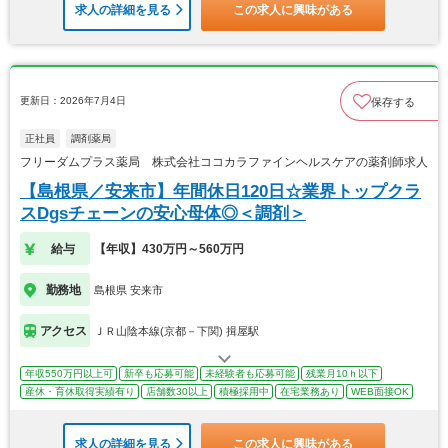
求人の詳細を見る
この求人に興味がある
更新日：2026年7月4日
保存する
正社員
調剤薬局
フリーダムプラス薬局 株式会社ココカラファインヘルスケアの薬剤師求人
【島根県／安来市】年間休日120日☆業界トップクラ
スDgsチェーンの安心母体◎＜調剤＞
給与
【年収】430万円～560万円
勤務地
島根県 安来市
アクセス
ＪＲ山陰本線(京都－下関) 揖屋駅
年収550万円以上可
新卒も応募可能
未経験者も応募可能
残業月10ｈ以下
産休・育休取得実績有り
店舗数30以上
積極採用中
在宅業務あり
WEB面接OK
求人の詳細を見る
この求人に興味がある