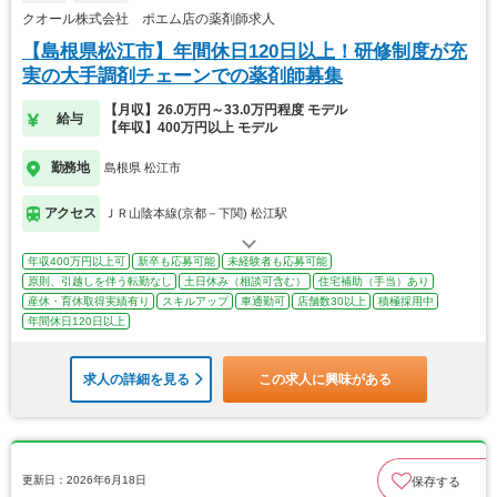
クオール株式会社 ポエム店の薬剤師求人
【島根県松江市】年間休日120日以上！研修制度が充
実の大手調剤チェーンでの薬剤師募集
【月収】26.0万円～33.0万円程度 モデル
給与
【年収】400万円以上 モデル
勤務地
島根県 松江市
アクセス
ＪＲ山陰本線(京都－下関) 松江駅
年収400万円以上可
新卒も応募可能
未経験者も応募可能
原則、引越しを伴う転勤なし
土日休み（相談可含む）
住宅補助（手当）あり
産休・育休取得実績有り
スキルアップ
車通勤可
店舗数30以上
積極採用中
年間休日120日以上
求人の詳細を見る
この求人に興味がある
更新日：2026年6月18日
保存する