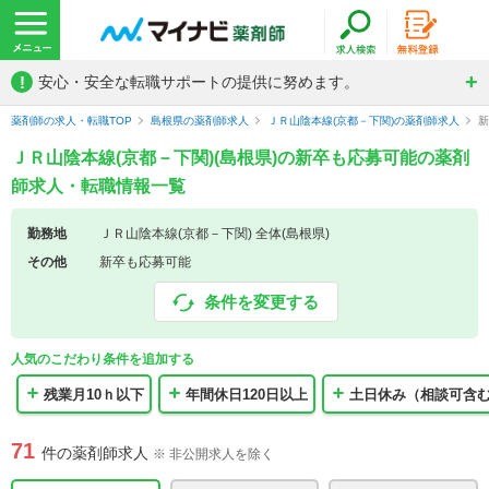
!
安心・安全な転職サポートの提供に努めます。
薬剤師の求人・転職TOP
島根県の薬剤師求人
ＪＲ山陰本線(京都－下関)の薬剤師求人
新
ＪＲ山陰本線(京都－下関)(島根県)の新卒も応募可能の薬剤
師求人・転職情報一覧
勤務地
ＪＲ山陰本線(京都－下関) 全体(島根県)
その他
新卒も応募可能
条件を変更する
人気のこだわり条件を追加する
残業月10ｈ以下
年間休日120日以上
土日休み（相談可含
71
件の薬剤師求人
※ 非公開求人を除く