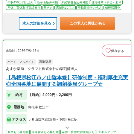
年収450万円以上可
新卒も応募可能
未経験者も応募可能
住宅補助（手当）あり
産休・育休取得実績有り
駅チカ
店舗数30以上
登録販売者の求人
積極採用中
求人の詳細を見る
この求人に興味がある
更新日：2026年6月13日
保存する
パート・アルバイト
調剤薬局
あすか薬局 クラフト株式会社の薬剤師求人
【島根県松江市／山陰本線】研修制度・福利厚生充実
◎全国各地に展開する調剤薬局グループ☆
給与
【時給】2,000円～2,200円
勤務地
島根県 松江市
アクセス
ＪＲ山陰本線(京都－下関) 松江駅
新卒も応募可能
未経験者も応募可能
産休・育休取得実績有り
スキルアップ