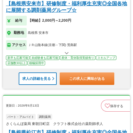
【島根県安来市】研修制度・福利厚生充実◎全国各地
に展開する調剤薬局グループ☆
給与
【時給】2,000円～2,200円
勤務地
島根県 安来市
アクセス
ＪＲ山陰本線(京都－下関) 荒島駅
新卒も応募可能
未経験者も応募可能
産休・育休取得実績有り
スキルアップ
店舗数30以上
積極採用中
求人の詳細を見る
この求人に興味がある
更新日：2026年6月13日
保存する
パート・アルバイト
調剤薬局
さくらんぼ薬局 東朝日町店 クラフト株式会社の薬剤師求人
【島根県松江市】研修制度・福利厚生充実◎全国各地