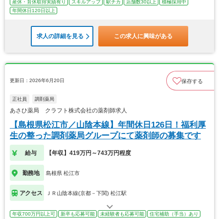
産休・育休取得実績有り
スキルアップ
駅チカ
店舗数30以上
積極採用中
年間休日120日以上
求人の詳細を見る
この求人に興味がある
更新日：2026年6月20日
保存する
正社員
調剤薬局
あさひ薬局 クラフト株式会社の薬剤師求人
【島根県松江市／山陰本線】年間休日126日！福利厚
生の整った調剤薬局グループにて薬剤師の募集です
給与
【年収】419万円～743万円程度
勤務地
島根県 松江市
アクセス
ＪＲ山陰本線(京都－下関) 松江駅
年収700万円以上可
新卒も応募可能
未経験者も応募可能
住宅補助（手当）あり