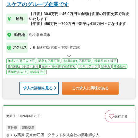
スケアのグループ企業です
【月収】30.0万円～46.0万円※金額は面接の評価次第で前後
給与
いたします
【年収】450万円～700万円※新卒は415万円～になります
勤務地
島根県 出雲市
アクセス
ＪＲ山陰本線(京都－下関) 直江駅
年収700万円以上可
新卒も応募可能
未経験者も応募可能
残業月10ｈ以下
住宅補助（手当）あり
産休・育休取得実績有り
スキルアップ
駅チカ
車通勤可
店舗数30以上
積極採用中
求人の詳細を見る
この求人に興味がある
更新日：2026年6月20日
保存する
正社員
調剤薬局
さくら薬局 安来赤江店 クラフト株式会社の薬剤師求人