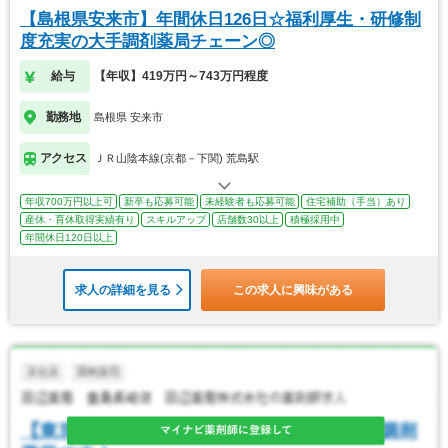
【島根県安来市】年間休日126日☆福利厚生・研修制
度充実の大手調剤薬局チェーン◎
給与
【年収】419万円～743万円程度
勤務地
島根県 安来市
アクセス
ＪＲ山陰本線(京都－下関) 荒島駅
年収700万円以上可
新卒も応募可能
未経験者も応募可能
住宅補助（手当）あり
産休・育休取得実績有り
スキルアップ
店舗数30以上
積極採用中
年間休日120日以上
求人の詳細を見る
この求人に興味がある