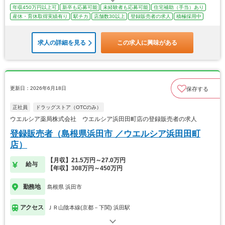
年収450万円以上可
新卒も応募可能
未経験者も応募可能
住宅補助（手当）あり
産休・育休取得実績有り
駅チカ
店舗数30以上
登録販売者の求人
積極採用中
求人の詳細を見る
この求人に興味がある
更新日：2026年6月18日
保存する
正社員
ドラッグストア（OTCのみ）
ウエルシア薬局株式会社 ウエルシア浜田田町店の登録販売者の求人
登録販売者（島根県浜田市 ／ウエルシア浜田田町
店）
【月収】21.5万円～27.0万円
給与
【年収】308万円～450万円
勤務地
島根県 浜田市
アクセス
ＪＲ山陰本線(京都－下関) 浜田駅