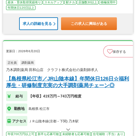
産休・育休取得実績有り
スキルアップ
駅チカ
店舗数30以上
積極採用中
年間休日120日以上
求人の詳細を見る
この求人に興味がある
更新日：2026年6月20日
保存する
正社員
調剤薬局
乃木調剤薬局 田和山店 クラフト株式会社の薬剤師求人
【島根県松江市／JR山陰本線】年間休日126日☆福利
厚生・研修制度充実の大手調剤薬局チェーン◎
給与
【年収】419万円～743万円程度
勤務地
島根県 松江市
アクセス
ＪＲ山陰本線(京都－下関) 乃木駅
年収700万円以上可
新卒も応募可能
未経験者も応募可能
住宅補助（手当）あり