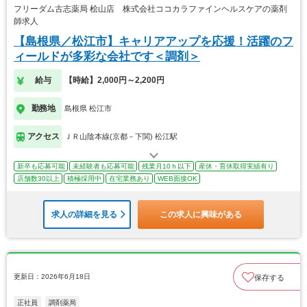
フリーダム古志薬局 桧山店 株式会社ココカラファインヘルスケアの薬剤
師求人
【島根県／松江市】キャリアアップを応援！活躍のフ
ィールドが多彩な会社です＜調剤＞
給与
【時給】2,000円～2,200円
勤務地
島根県 松江市
アクセス
ＪＲ山陰本線(京都－下関) 松江駅
新卒も応募可能
未経験者も応募可能
残業月10ｈ以下
産休・育休取得実績有り
店舗数30以上
積極採用中
在宅業務あり
WEB面接OK
求人の詳細を見る
この求人に興味がある
更新日：2026年6月18日
保存する
正社員
調剤薬局