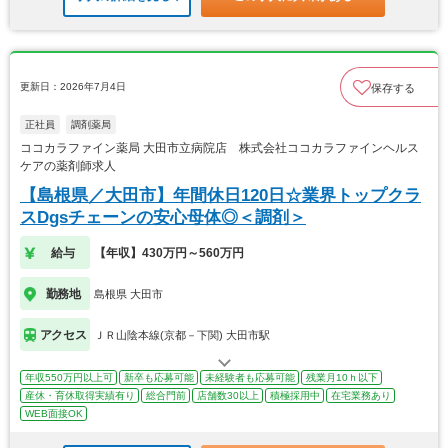
更新日：2026年7月4日
保存する
正社員
調剤薬局
ココカラファイン薬局 大田市立病院店 株式会社ココカラファインヘルス
ケアの薬剤師求人
【島根県／大田市】年間休日120日☆業界トップクラ
スDgsチェーンの安心母体◎＜調剤＞
給与
【年収】430万円～560万円
勤務地
島根県 大田市
アクセス
ＪＲ山陰本線(京都－下関) 大田市駅
年収550万円以上可
新卒も応募可能
未経験者も応募可能
残業月10ｈ以下
産休・育休取得実績有り
総合門前
店舗数30以上
積極採用中
在宅業務あり
WEB面接OK