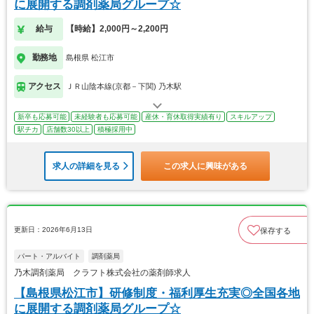
に展開する調剤薬局グループ☆
給与
【時給】2,000円～2,200円
勤務地
島根県 松江市
アクセス
ＪＲ山陰本線(京都－下関) 乃木駅
新卒も応募可能
未経験者も応募可能
産休・育休取得実績有り
スキルアップ
駅チカ
店舗数30以上
積極採用中
求人の詳細を見る
この求人に興味がある
更新日：2026年6月13日
保存する
パート・アルバイト
調剤薬局
乃木調剤薬局 クラフト株式会社の薬剤師求人
【島根県松江市】研修制度・福利厚生充実◎全国各地
に展開する調剤薬局グループ☆