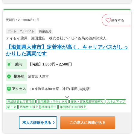
更新日：2026年6月18日
保存する
パート・アルバイト
調剤薬局
アイセイ薬局 瀬田北店 株式会社アイセイ薬局の薬剤師求人
【滋賀県大津市】定着率が高く、キャリアパスがしっ
かりした薬局です
給与
【時給】1,800円～2,500円
勤務地
滋賀県 大津市
アクセス
ＪＲ東海道本線(米原－神戸) 瀬田(滋賀)駅
未経験者も応募可能
住宅補助（手当）あり
産休・育休取得実績有り
スキルアップ
駅チカ
店舗数30以上
積極採用中
年間休日120日以上
求人の詳細を見る
この求人に興味がある