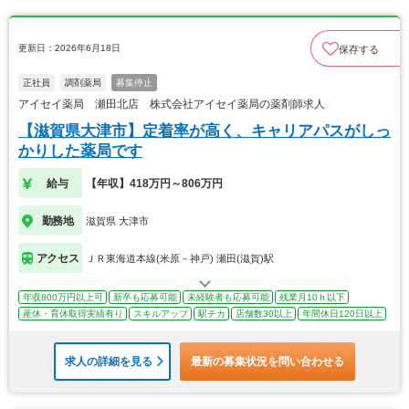
更新日：2026年6月18日
保存する
正社員
調剤薬局
募集停止
アイセイ薬局 瀬田北店 株式会社アイセイ薬局の薬剤師求人
【滋賀県大津市】定着率が高く、キャリアパスがしっ
かりした薬局です
給与
【年収】418万円～806万円
勤務地
滋賀県 大津市
アクセス
ＪＲ東海道本線(米原－神戸) 瀬田(滋賀)駅
年収800万円以上可
新卒も応募可能
未経験者も応募可能
残業月10ｈ以下
産休・育休取得実績有り
スキルアップ
駅チカ
店舗数30以上
年間休日120日以上
求人の詳細を見る
最新の募集状況を問い合わせる