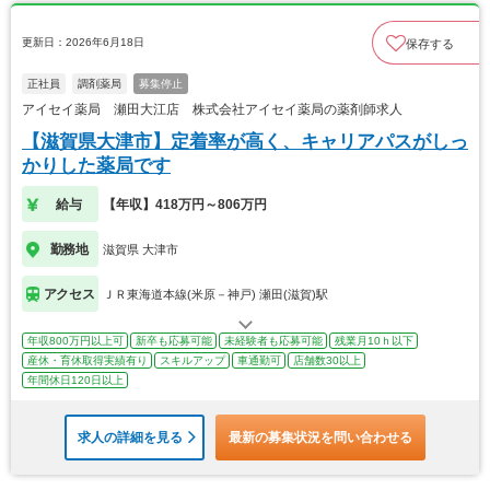
更新日：2026年6月18日
保存する
正社員
調剤薬局
募集停止
アイセイ薬局 瀬田大江店 株式会社アイセイ薬局の薬剤師求人
【滋賀県大津市】定着率が高く、キャリアパスがしっ
かりした薬局です
給与
【年収】418万円～806万円
勤務地
滋賀県 大津市
アクセス
ＪＲ東海道本線(米原－神戸) 瀬田(滋賀)駅
年収800万円以上可
新卒も応募可能
未経験者も応募可能
残業月10ｈ以下
産休・育休取得実績有り
スキルアップ
車通勤可
店舗数30以上
年間休日120日以上
求人の詳細を見る
最新の募集状況を問い合わせる