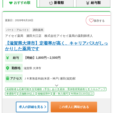
おすすめ順
新着順
給与順
更新日：2026年6月18日
保存する
パート・アルバイト
調剤薬局
アイセイ薬局 瀬田大江店 株式会社アイセイ薬局の薬剤師求人
【滋賀県大津市】定着率が高く、キャリアパスがしっ
かりした薬局です
給与
【時給】1,800円～2,500円
勤務地
滋賀県 大津市
アクセス
ＪＲ東海道本線(米原－神戸) 瀬田(滋賀)駅
未経験者も応募可能
住宅補助（手当）あり
産休・育休取得実績有り
スキルアップ
車通勤可
店舗数30以上
積極採用中
夏～秋入職可
年間休日120日以上
求人の詳細を見る
この求人に興味がある