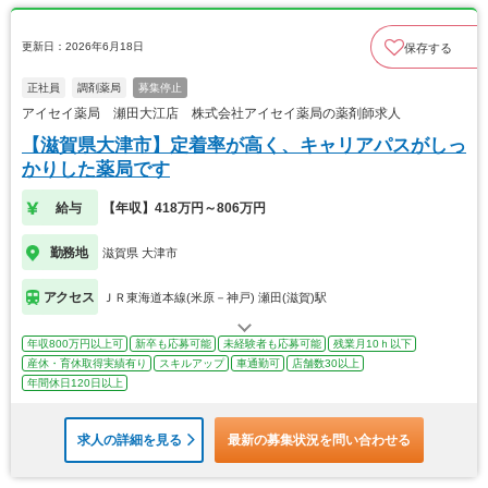
更新日：2026年6月18日
保存する
正社員
調剤薬局
募集停止
アイセイ薬局 瀬田大江店 株式会社アイセイ薬局の薬剤師求人
【滋賀県大津市】定着率が高く、キャリアパスがしっ
かりした薬局です
給与
【年収】418万円～806万円
勤務地
滋賀県 大津市
アクセス
ＪＲ東海道本線(米原－神戸) 瀬田(滋賀)駅
年収800万円以上可
新卒も応募可能
未経験者も応募可能
残業月10ｈ以下
産休・育休取得実績有り
スキルアップ
車通勤可
店舗数30以上
年間休日120日以上
求人の詳細を見る
最新の募集状況を問い合わせる