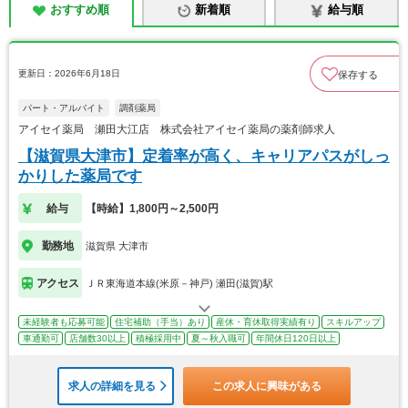
おすすめ順
新着順
給与順
更新日：2026年6月18日
保存する
パート・アルバイト
調剤薬局
アイセイ薬局 瀬田大江店 株式会社アイセイ薬局の薬剤師求人
【滋賀県大津市】定着率が高く、キャリアパスがしっ
かりした薬局です
給与
【時給】1,800円～2,500円
勤務地
滋賀県 大津市
アクセス
ＪＲ東海道本線(米原－神戸) 瀬田(滋賀)駅
未経験者も応募可能
住宅補助（手当）あり
産休・育休取得実績有り
スキルアップ
車通勤可
店舗数30以上
積極採用中
夏～秋入職可
年間休日120日以上
求人の詳細を見る
この求人に興味がある