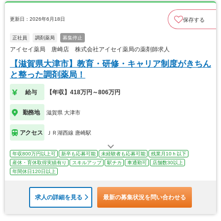
更新日：2026年6月18日
保存する
正社員
調剤薬局
募集停止
アイセイ薬局 唐崎店 株式会社アイセイ薬局の薬剤師求人
【滋賀県大津市】教育・研修・キャリア制度がきちん
と整った調剤薬局！
給与
【年収】418万円～806万円
勤務地
滋賀県 大津市
アクセス
ＪＲ湖西線 唐崎駅
年収800万円以上可
新卒も応募可能
未経験者も応募可能
残業月10ｈ以下
産休・育休取得実績有り
スキルアップ
駅チカ
車通勤可
店舗数30以上
年間休日120日以上
求人の詳細を見る
最新の募集状況を問い合わせる