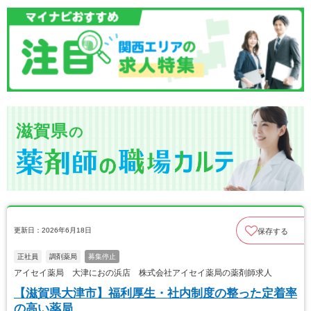
滋賀県
の
更新日：2026年6月18日
保存する
正社員
調剤薬局
募集停止
アイセイ薬局 大津におの浜店 株式会社アイセイ薬局の薬剤師求人
【滋賀県大津市】福利厚生・社内制度の整った定着率
の高い薬局