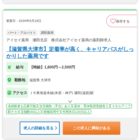
更新日：2026年6月18日
保存する
パート・アルバイト
調剤薬局
アイセイ薬局 瀬田北店 株式会社アイセイ薬局の薬剤師求人
【滋賀県大津市】定着率が高く、キャリアパスがしっ
かりした薬局です
給与
【時給】1,800円～2,500円
勤務地
滋賀県 大津市
アクセス
ＪＲ東海道本線(米原－神戸) 瀬田(滋賀)駅
未経験者も応募可能
住宅補助（手当）あり
産休・育休取得実績有り
スキルアップ
駅チカ
店舗数30以上
積極採用中
年間休日120日以上
求人の詳細を見る
この求人に興味がある