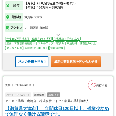
【月収】28.0万円程度 24歳～モデル
給与
【年収】460万円～550万円
勤務地
滋賀県 大津市
アクセス
ＪＲ湖西線 唐崎駅
年収550万円以上可
残業月10ｈ以下
住宅補助（手当）あり
産休・育休取得実績有り
スキルアップ
駅チカ
車通勤可
店舗数30以上
夏～秋入職可
年間休日120日以上
管理職候補
求人の詳細を見る
最新の募集状況を問い合わせる
更新日：2026年6月18日
保存する
パート・アルバイト
調剤薬局
募集停止
アイセイ薬局 唐崎店 株式会社アイセイ薬局の薬剤師求人
【滋賀県大津市】 年間休日120日以上、残業少なめ
で無理なく働ける環境です。