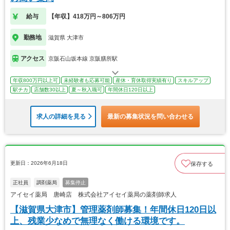
給与
【年収】418万円～806万円
勤務地
滋賀県 大津市
アクセス
京阪石山坂本線 京阪膳所駅
年収800万円以上可
未経験者も応募可能
産休・育休取得実績有り
スキルアップ
駅チカ
店舗数30以上
夏～秋入職可
年間休日120日以上
求人の詳細を見る
最新の募集状況を問い合わせる
更新日：2026年6月18日
保存する
正社員
調剤薬局
募集停止
アイセイ薬局 唐崎店 株式会社アイセイ薬局の薬剤師求人
【滋賀県大津市】管理薬剤師募集！年間休日120日以
上、残業少なめで無理なく働ける環境です。