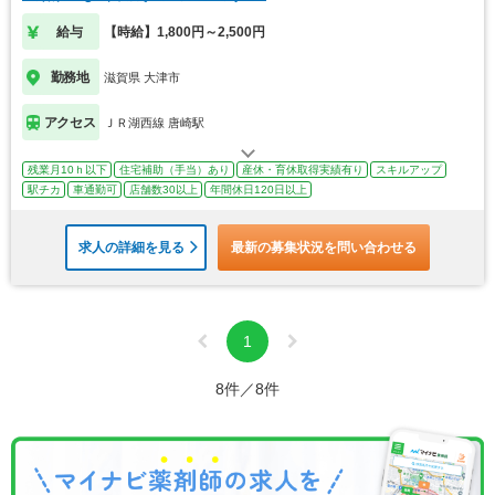
給与
【時給】1,800円～2,500円
勤務地
滋賀県 大津市
アクセス
ＪＲ湖西線 唐崎駅
残業月10ｈ以下
住宅補助（手当）あり
産休・育休取得実績有り
スキルアップ
駅チカ
車通勤可
店舗数30以上
年間休日120日以上
求人の詳細を見る
最新の募集状況を問い合わせる
1
8件／8件