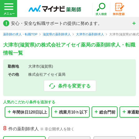
!
安心・安全な転職サポートの提供に努めます。
薬剤師の求人・転職TOP
滋賀県の薬剤師求人
大津市の薬剤師求人
大津市(滋賀県)の株
大津市(滋賀県)の株式会社アイセイ薬局の薬剤師求人・転職
情報一覧
勤務地
大津市(滋賀県)
その他
株式会社アイセイ薬局
条件を変更する
人気のこだわり条件を追加する
年間休日120日以上
残業月10ｈ以下
総合門前
車通
8
件の薬剤師求人
※ 非公開求人を除く