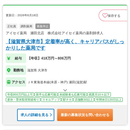
更新日：2026年6月18日
保存する
正社員
調剤薬局
募集停止
アイセイ薬局 瀬田北店 株式会社アイセイ薬局の薬剤師求人
【滋賀県大津市】定着率が高く、キャリアパスがしっ
かりした薬局です
給与
【年収】418万円～806万円
勤務地
滋賀県 大津市
アクセス
ＪＲ東海道本線(米原－神戸) 瀬田(滋賀)駅
年収800万円以上可
新卒も応募可能
未経験者も応募可能
残業月10ｈ以下
産休・育休取得実績有り
スキルアップ
駅チカ
店舗数30以上
年間休日120日以上
求人の詳細を見る
最新の募集状況を問い合わせる