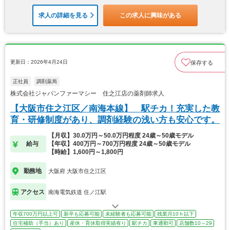
求人の詳細を見る
この求人に興味がある
更新日：2026年4月24日
保存する
正社員
調剤薬局
株式会社ジャパンファーマシー 住之江店の薬剤師求人
【大阪市住之江区／南海本線】 駅チカ！充実した教
育・研修制度があり、調剤経験の浅い方も安心です。
【月収】30.0万円～50.0万円程度 24歳～50歳モデル
給与
【年収】400万円～700万円程度 24歳～50歳モデル
【時給】1,600円～1,800円
勤務地
大阪府 大阪市住之江区
アクセス
南海電気鉄道 住ノ江駅
年収700万円以上可
新卒も応募可能
未経験者も応募可能
残業月10ｈ以下
住宅補助（手当）あり
産休・育休取得実績有り
駅チカ
車通勤可
店舗数10～29