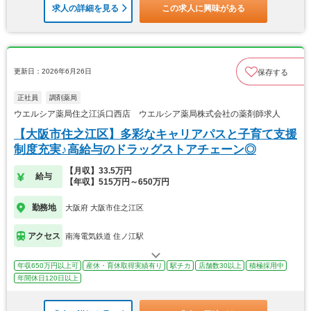
求人の詳細を見る
この求人に興味がある
更新日：2026年6月26日
保存する
正社員
調剤薬局
ウエルシア薬局住之江浜口西店 ウエルシア薬局株式会社の薬剤師求人
【大阪市住之江区】多彩なキャリアパスと子育て支援
制度充実♪高給与のドラッグストアチェーン◎
【月収】33.5万円
給与
【年収】515万円～650万円
勤務地
大阪府 大阪市住之江区
アクセス
南海電気鉄道 住ノ江駅
年収650万円以上可
産休・育休取得実績有り
駅チカ
店舗数30以上
積極採用中
年間休日120日以上