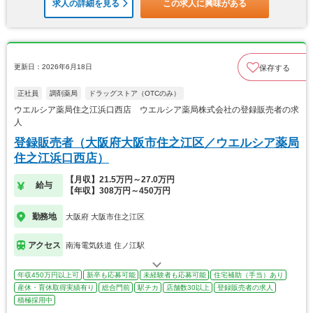
求人の詳細を見る
この求人に興味がある
更新日：2026年6月18日
保存する
正社員
調剤薬局
ドラッグストア（OTCのみ）
ウエルシア薬局住之江浜口西店 ウエルシア薬局株式会社の登録販売者の求
人
登録販売者（大阪府大阪市住之江区／ウエルシア薬局
住之江浜口西店）
【月収】21.5万円～27.0万円
給与
【年収】308万円～450万円
勤務地
大阪府 大阪市住之江区
アクセス
南海電気鉄道 住ノ江駅
年収450万円以上可
新卒も応募可能
未経験者も応募可能
住宅補助（手当）あり
産休・育休取得実績有り
総合門前
駅チカ
店舗数30以上
登録販売者の求人
積極採用中