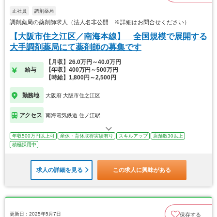
正社員
調剤薬局
調剤薬局の薬剤師求人（法人名非公開 ※詳細はお問合せください）
【大阪市住之江区／南海本線】 全国規模で展開する
大手調剤薬局にて薬剤師の募集です
【月収】26.0万円～40.0万円
給与
【年収】400万円～500万円
【時給】1,800円～2,500円
勤務地
大阪府 大阪市住之江区
アクセス
南海電気鉄道 住ノ江駅
年収500万円以上可
産休・育休取得実績有り
スキルアップ
店舗数30以上
積極採用中
求人の詳細を見る
この求人に興味がある
更新日：2025年5月7日
保存する