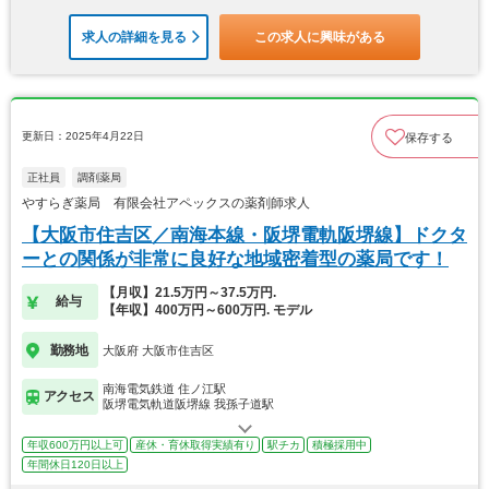
求人の詳細を見る
この求人に興味がある
更新日：2025年4月22日
保存する
正社員
調剤薬局
やすらぎ薬局 有限会社アペックスの薬剤師求人
【大阪市住吉区／南海本線・阪堺電軌阪堺線】ドクタ
ーとの関係が非常に良好な地域密着型の薬局です！
【月収】21.5万円～37.5万円.
給与
【年収】400万円～600万円. モデル
勤務地
大阪府 大阪市住吉区
南海電気鉄道 住ノ江駅
アクセス
阪堺電気軌道阪堺線 我孫子道駅
年収600万円以上可
産休・育休取得実績有り
駅チカ
積極採用中
年間休日120日以上