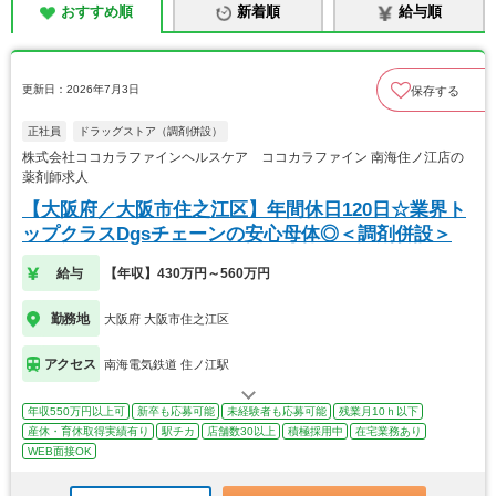
おすすめ順
新着順
給与順
更新日：2026年7月3日
保存する
正社員
ドラッグストア（調剤併設）
株式会社ココカラファインヘルスケア ココカラファイン 南海住ノ江店の
薬剤師求人
【大阪府／大阪市住之江区】年間休日120日☆業界ト
ップクラスDgsチェーンの安心母体◎＜調剤併設＞
給与
【年収】430万円～560万円
勤務地
大阪府 大阪市住之江区
アクセス
南海電気鉄道 住ノ江駅
年収550万円以上可
新卒も応募可能
未経験者も応募可能
残業月10ｈ以下
産休・育休取得実績有り
駅チカ
店舗数30以上
積極採用中
在宅業務あり
WEB面接OK