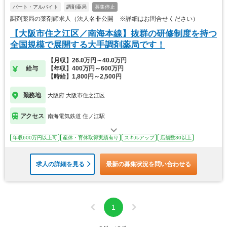
パート・アルバイト
調剤薬局
募集停止
調剤薬局の薬剤師求人（法人名非公開 ※詳細はお問合せください）
【大阪市住之江区／南海本線】抜群の研修制度を持つ
全国規模で展開する大手調剤薬局です！
【月収】26.0万円～40.0万円
給与
【年収】400万円～600万円
【時給】1,800円～2,500円
勤務地
大阪府 大阪市住之江区
アクセス
南海電気鉄道 住ノ江駅
年収600万円以上可
産休・育休取得実績有り
スキルアップ
店舗数30以上
求人の詳細を見る
最新の募集状況を問い合わせる
1