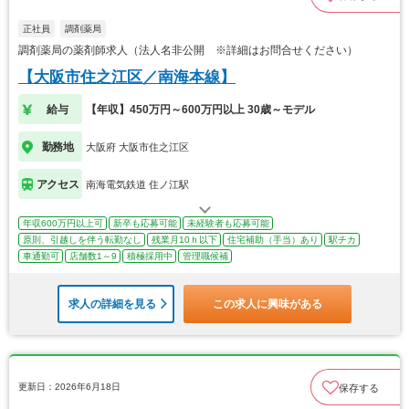
正社員
調剤薬局
調剤薬局の薬剤師求人（法人名非公開 ※詳細はお問合せください）
【大阪市住之江区／南海本線】
給与
【年収】450万円～600万円以上 30歳～モデル
勤務地
大阪府 大阪市住之江区
アクセス
南海電気鉄道 住ノ江駅
年収600万円以上可
新卒も応募可能
未経験者も応募可能
原則、引越しを伴う転勤なし
残業月10ｈ以下
住宅補助（手当）あり
駅チカ
車通勤可
店舗数1～9
積極採用中
管理職候補
求人の詳細を見る
この求人に興味がある
更新日：2026年6月18日
保存する