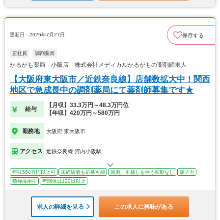
更新日：2026年7月27日
保存する
正社員
調剤薬局
かるがも薬局 小阪店 株式会社メディカルかるがもの薬剤師求人
【大阪府東大阪市／近鉄奈良線】店舗数拡大中！関西
地区で急成長中の調剤薬局にて薬剤師募集です★
【月収】33.3万円～48.3万円位
給与
【年収】420万円～580万円
勤務地
大阪府 東大阪市
アクセス
近鉄奈良線 河内小阪駅
年収550万円以上可
未経験者も応募可能
原則、引越しを伴う転勤なし
駅チカ
積極採用中
年間休日120日以上
求人の詳細を見る
この求人に興味がある