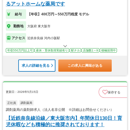
るアットホームな薬局です
給与
【年収】400万円～550万円程度 モデル
勤務地
大阪府 東大阪市
アクセス
近鉄奈良線 河内小阪駅
年収550万円以上可
産休・育休取得実績有り
駅チカ
店舗数1～9
積極採用中
求人の詳細を見る
この求人に興味がある
更新日：2026年5月15日
保存する
正社員
調剤薬局
調剤薬局の薬剤師求人（法人名非公開 ※詳細はお問合せください）
【近鉄奈良線沿線／東大阪市内】年間休日130日！育
児休暇なども積極的に推奨されております！