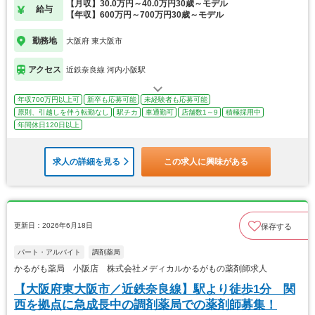
【月収】30.0万円～40.0万円30歳～モデル
給与
【年収】600万円～700万円30歳～モデル
勤務地
大阪府 東大阪市
アクセス
近鉄奈良線 河内小阪駅
年収700万円以上可
新卒も応募可能
未経験者も応募可能
原則、引越しを伴う転勤なし
駅チカ
車通勤可
店舗数1～9
積極採用中
年間休日120日以上
求人の詳細を見る
この求人に興味がある
更新日：2026年6月18日
保存する
パート・アルバイト
調剤薬局
かるがも薬局 小阪店 株式会社メディカルかるがもの薬剤師求人
【大阪府東大阪市／近鉄奈良線】駅より徒歩1分 関
西を拠点に急成長中の調剤薬局での薬剤師募集！