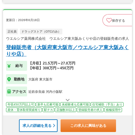
更新日：2026年6月18日
保存する
正社員
ドラッグストア（OTCのみ）
ウエルシア薬局株式会社 ウエルシア東大阪みくりや店の登録販売者の求人
登録販売者（大阪府東大阪市／ウエルシア東大阪みく
りや店）
【月収】21.5万円～27.0万円
給与
【年収】308万円～450万円
勤務地
大阪府 東大阪市
アクセス
近鉄奈良線 河内小阪駅
年収450万円以上可
新卒も応募可能
未経験者も応募可能
住宅補助（手当）あり
産休・育休取得実績有り
駅チカ
店舗数30以上
登録販売者の求人
積極採用中
求人の詳細を見る
この求人に興味がある