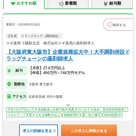
おすすめ順
新着順
給与順
更新日：2026年6月18日
保存する
正社員
ドラッグストア（調剤併設）
スギ薬局 小阪駅北店 株式会社スギ薬局の薬剤師求人
【大阪府東大阪市】企業規模拡大中！大手調剤併設ド
ラッグチェーンの薬剤師求人
【月収】27.0万円以上
給与
【年収】400万円～740万円モデル
勤務地
大阪府 東大阪市
アクセス
近鉄奈良線 河内小阪駅
年収700万円以上可
未経験者も応募可能
残業月10ｈ以下
産休・育休取得実績有り
スキルアップ
駅チカ
店舗数30以上
積極採用中
夏～秋入職可
WEB面接OK
求人の詳細を見る
この求人に興味がある