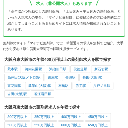
求人（非公開求人）もあります
「高年収かつ転勤なしの調剤薬局」「土日休み＋平日休みの調剤薬局」と
いった人気求人の場合、「マイナビ薬剤師」に登録済みの方に優先的にご
紹介してしまうこともあるためサイトには求人情報が掲載されないことも
あります。
薬剤師のサイト「マイナビ薬剤師」では、希望通りの求人を無料でご紹介。大手
だから安心！厚生労働大臣認可の転職支援サービスです。
大阪府東大阪市の年収400万円以上の薬剤師求人を駅で探す
荒本駅
河内花園駅
鴻池新田駅
俊徳道駅
新石切駅
高井田(大阪メトロ)駅
徳庵駅
長瀬駅
長田(大阪)駅
東花園駅
瓢箪山(大阪)駅
布施駅
弥刀駅
八戸ノ里駅
吉田(大阪)駅
若江岩田駅
大阪府東大阪市の薬剤師求人を年収で探す
300万円以上
350万円以上
400万円以上
450万円以上
500万円以上
550万円以上
600万円以上
650万円以上