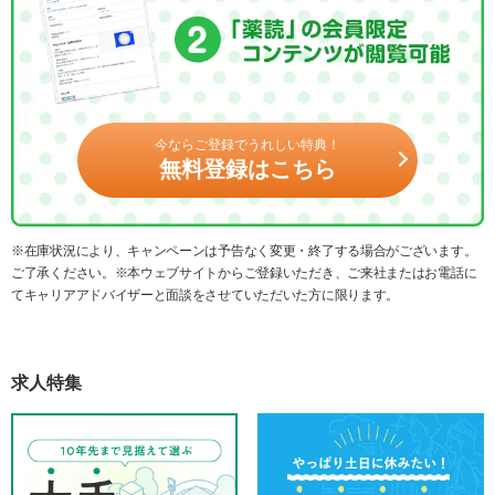
今ならご登録でうれしい特典！
無料登録はこちら
※在庫状況により、キャンペーンは予告なく変更・終了する場合がございます。
ご了承ください。※本ウェブサイトからご登録いただき、ご来社またはお電話に
てキャリアアドバイザーと面談をさせていただいた方に限ります。
求人特集