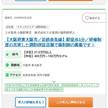
更新日：2026年6月18日
保存する
正社員
ドラッグストア（調剤併設）
スギ薬局 小阪駅東店 株式会社スギ薬局の薬剤師求人
【大阪府東大阪市／近鉄奈良線】駅徒歩1分／研修制
度の充実した調剤併設店舗で薬剤師の募集です！
【月収】27.0万円以上
給与
【年収】400万円～740万円モデル
勤務地
大阪府 東大阪市
アクセス
近鉄奈良線 河内小阪駅
年収700万円以上可
未経験者も応募可能
産休・育休取得実績有り
スキルアップ
駅チカ
店舗数30以上
積極採用中
WEB面接OK
求人の詳細を見る
この求人に興味がある