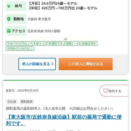
【月収】24.0万円24歳～モデル
給与
【年収】420万円～700万円位 24歳～モデル
勤務地
大阪府 東大阪市
アクセス
近鉄奈良線 河内小阪駅
年収700万円以上可
駅チカ
車通勤可
店舗数1～9
積極採用中
年間休日120日以上
求人の詳細を見る
この求人に興味がある
更新日：2022年6月16日
保存する
正社員
調剤薬局
調剤薬局の薬剤師求人（法人名非公開 ※詳細はお問合せください）
【東大阪市/近鉄奈良線沿線】駅前の薬局で通勤に便
利です。