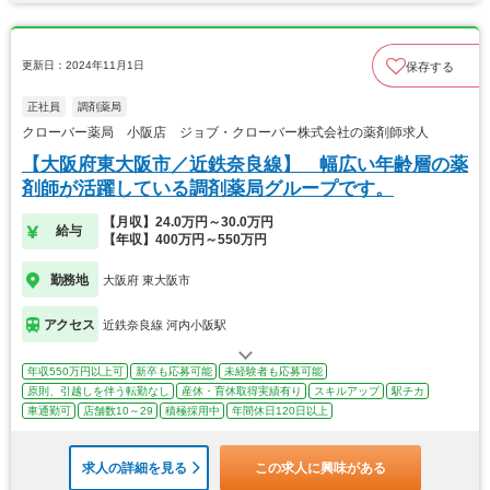
更新日：2024年11月1日
保存する
正社員
調剤薬局
クローバー薬局 小阪店 ジョブ・クローバー株式会社の薬剤師求人
【大阪府東大阪市／近鉄奈良線】 幅広い年齢層の薬
剤師が活躍している調剤薬局グループです。
【月収】24.0万円～30.0万円
給与
【年収】400万円～550万円
勤務地
大阪府 東大阪市
アクセス
近鉄奈良線 河内小阪駅
年収550万円以上可
新卒も応募可能
未経験者も応募可能
原則、引越しを伴う転勤なし
産休・育休取得実績有り
スキルアップ
駅チカ
車通勤可
店舗数10～29
積極採用中
年間休日120日以上
求人の詳細を見る
この求人に興味がある