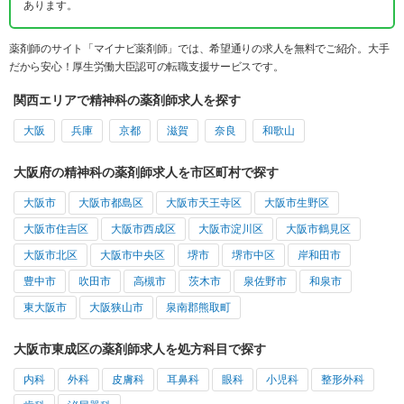
あります。
薬剤師のサイト「マイナビ薬剤師」では、希望通りの求人を無料でご紹介。大手
だから安心！厚生労働大臣認可の転職支援サービスです。
関西エリアで精神科の薬剤師求人を探す
大阪
兵庫
京都
滋賀
奈良
和歌山
大阪府の精神科の薬剤師求人を市区町村で探す
大阪市
大阪市都島区
大阪市天王寺区
大阪市生野区
大阪市住吉区
大阪市西成区
大阪市淀川区
大阪市鶴見区
大阪市北区
大阪市中央区
堺市
堺市中区
岸和田市
豊中市
吹田市
高槻市
茨木市
泉佐野市
和泉市
東大阪市
大阪狭山市
泉南郡熊取町
大阪市東成区の薬剤師求人を処方科目で探す
内科
外科
皮膚科
耳鼻科
眼科
小児科
整形外科