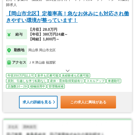
師求人
【岡山市北区】定着率高！急なお休みにも対応され働
きやすい環境が整っています！
【月収】28.0万円
給与
【年収】380万円24歳～
【時給】1,800円～
勤務地
岡山県 岡山市北区
アクセス
ＪＲ津山線 福渡駅
年収350万円以上可
新卒も応募可能
未経験者も応募可能
原則、引越しを伴う転勤なし
産休・育休取得実績有り
スキルアップ
車通勤可
店舗数10～29
積極採用中
管理職候補
求人の詳細を見る
この求人に興味がある