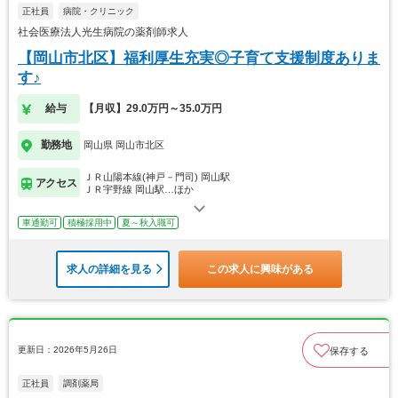
正社員
病院・クリニック
社会医療法人光生病院の薬剤師求人
【岡山市北区】福利厚生充実◎子育て支援制度ありま
す♪
給与
【月収】29.0万円～35.0万円
勤務地
岡山県 岡山市北区
ＪＲ山陽本線(神戸－門司) 岡山駅
アクセス
ＪＲ宇野線 岡山駅…ほか
車通勤可
積極採用中
夏～秋入職可
求人の詳細を見る
この求人に興味がある
更新日：2026年5月26日
保存する
正社員
調剤薬局