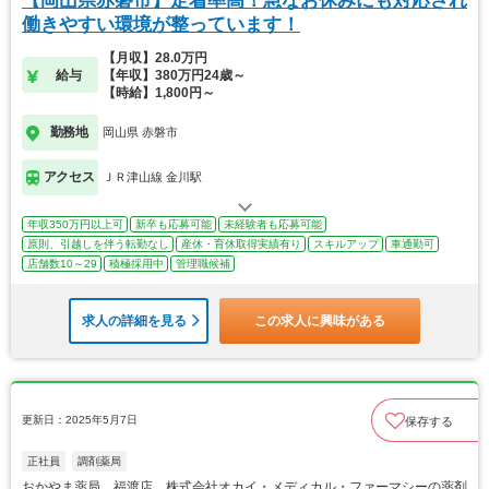
【岡山県赤磐市】定着率高！急なお休みにも対応され
働きやすい環境が整っています！
【月収】28.0万円
給与
【年収】380万円24歳～
【時給】1,800円～
勤務地
岡山県 赤磐市
アクセス
ＪＲ津山線 金川駅
年収350万円以上可
新卒も応募可能
未経験者も応募可能
原則、引越しを伴う転勤なし
産休・育休取得実績有り
スキルアップ
車通勤可
店舗数10～29
積極採用中
管理職候補
求人の詳細を見る
この求人に興味がある
更新日：2025年5月7日
保存する
正社員
調剤薬局
おかやま薬局 福渡店 株式会社オカイ・メディカル・ファーマシーの薬剤