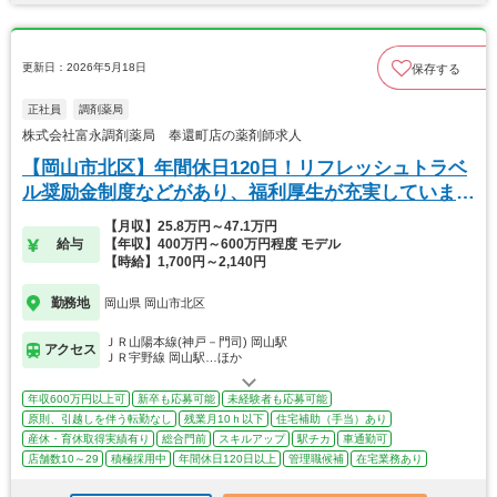
更新日：2026年5月18日
保存する
正社員
調剤薬局
株式会社富永調剤薬局 奉還町店の薬剤師求人
【岡山市北区】年間休日120日！リフレッシュトラベ
ル奨励金制度などがあり、福利厚生が充実していま
す！
【月収】25.8万円～47.1万円
給与
【年収】400万円～600万円程度 モデル
【時給】1,700円～2,140円
勤務地
岡山県 岡山市北区
ＪＲ山陽本線(神戸－門司) 岡山駅
アクセス
ＪＲ宇野線 岡山駅…ほか
年収600万円以上可
新卒も応募可能
未経験者も応募可能
原則、引越しを伴う転勤なし
残業月10ｈ以下
住宅補助（手当）あり
産休・育休取得実績有り
総合門前
スキルアップ
駅チカ
車通勤可
店舗数10～29
積極採用中
年間休日120日以上
管理職候補
在宅業務あり