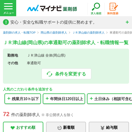
!
安心・安全な転職サポートの提供に努めます。
薬剤師の求人・転職TOP
岡山県の薬剤師求人
ＪＲ津山線の薬剤師求人
車通勤可の薬剤
ＪＲ津山線(岡山県)の車通勤可の薬剤師求人・転職情報一覧
勤務地
ＪＲ津山線 全体(岡山県)
その他
車通勤可
条件を変更する
人気のこだわり条件を追加する
残業月10ｈ以下
年間休日120日以上
土日休み（相談可含
72
件の薬剤師求人
※ 非公開求人を除く
おすすめ順
新着順
給与順