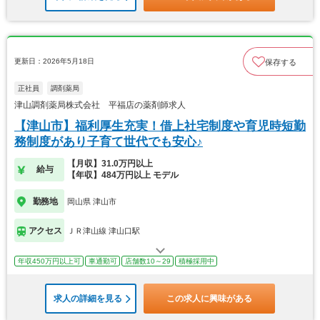
更新日：2026年5月18日
保存する
正社員
調剤薬局
津山調剤薬局株式会社 平福店の薬剤師求人
【津山市】福利厚生充実！借上社宅制度や育児時短勤
務制度があり子育て世代でも安心♪
【月収】31.0万円以上
給与
【年収】484万円以上 モデル
勤務地
岡山県 津山市
アクセス
ＪＲ津山線 津山口駅
年収450万円以上可
車通勤可
店舗数10～29
積極採用中
求人の詳細を見る
この求人に興味がある