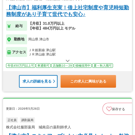
【津山市】福利厚生充実！借上社宅制度や育児時短勤
務制度があり子育て世代でも安心♪
【月収】31.0万円以上
給与
【年収】484万円以上 モデル
勤務地
岡山県 津山市
ＪＲ姫新線 津山駅
アクセス
ＪＲ津山線 津山駅
年収450万円以上可
車通勤可
店舗数10～29
積極採用中
夏～秋入職可
求人の詳細を見る
この求人に興味がある
更新日：2026年5月26日
保存する
正社員
調剤薬局
株式会社服部薬局 城南店の薬剤師求人