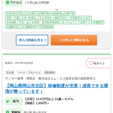
アクセス
ＪＲ津山線 法界院駅
年収500万円以上可
新卒も応募可能
未経験者も応募可能
原則、引越しを伴う転勤なし
土日休み（相談可含む）
残業月10ｈ以下
住宅補助（手当）あり
産休・育休取得実績有り
スキルアップ
駅チカ
車通勤可
店舗数30以上
積極採用中
管理職候補
求人の詳細を見る
この求人に興味がある
更新日：2025年10月8日
保存する
正社員
パート・アルバイト
調剤薬局
サンヨー薬局 津島店 株式会社エム・エス経営企画の薬剤師求人
【岡山県岡山市北区】研修制度が充実！成長できる環
境が整っています！
【月収】23.0万円以上 24歳～モデル
給与
【時給】1,800円～
勤務地
岡山県 岡山市北区