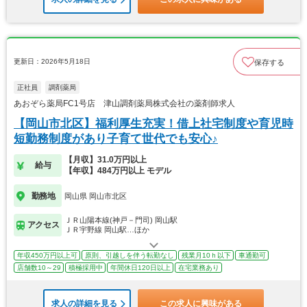
更新日：2026年5月18日
保存する
正社員
調剤薬局
あおぞら薬局FC1号店 津山調剤薬局株式会社の薬剤師求人
【岡山市北区】福利厚生充実！借上社宅制度や育児時
短勤務制度があり子育て世代でも安心♪
【月収】31.0万円以上
給与
【年収】484万円以上 モデル
勤務地
岡山県 岡山市北区
ＪＲ山陽本線(神戸－門司) 岡山駅
アクセス
ＪＲ宇野線 岡山駅…ほか
年収450万円以上可
原則、引越しを伴う転勤なし
残業月10ｈ以下
車通勤可
店舗数10～29
積極採用中
年間休日120日以上
在宅業務あり
求人の詳細を見る
この求人に興味がある