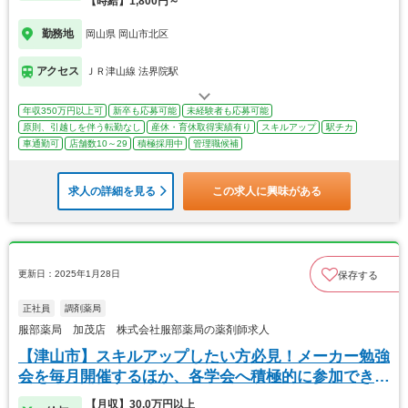
【時給】1,800円～
勤務地
岡山県 岡山市北区
アクセス
ＪＲ津山線 法界院駅
年収350万円以上可
新卒も応募可能
未経験者も応募可能
原則、引越しを伴う転勤なし
産休・育休取得実績有り
スキルアップ
駅チカ
車通勤可
店舗数10～29
積極採用中
管理職候補
求人の詳細を見る
この求人に興味がある
更新日：2025年1月28日
保存する
正社員
調剤薬局
服部薬局 加茂店 株式会社服部薬局の薬剤師求人
【津山市】スキルアップしたい方必見！メーカー勉強
会を毎月開催するほか、各学会へ積極的に参加できま
す！
【月収】30.0万円以上