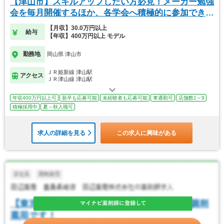
【津山市】スキルアップしたい方必見！メーカー勉強
会を毎月開催するほか、各学会へ積極的に参加できま
す！
【月収】30.0万円以上
給与
【年収】400万円以上 モデル
勤務地
岡山県 津山市
ＪＲ姫新線 津山駅
アクセス
ＪＲ津山線 津山駅
年収400万円以上可
新卒も応募可能
未経験者も応募可能
車通勤可
店舗数1～9
積極採用中
夏～秋入職可
求人の詳細を見る
この求人に興味がある