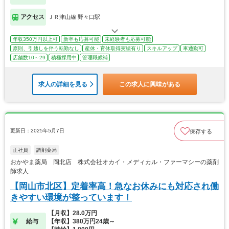
アクセス
ＪＲ津山線 野々口駅
年収350万円以上可
新卒も応募可能
未経験者も応募可能
原則、引越しを伴う転勤なし
産休・育休取得実績有り
スキルアップ
車通勤可
店舗数10～29
積極採用中
管理職候補
求人の詳細を見る
この求人に興味がある
更新日：2025年5月7日
保存する
正社員
調剤薬局
おかやま薬局 岡北店 株式会社オカイ・メディカル・ファーマシーの薬剤
師求人
【岡山市北区】定着率高！急なお休みにも対応され働
きやすい環境が整っています！
【月収】28.0万円
給与
【年収】380万円24歳～