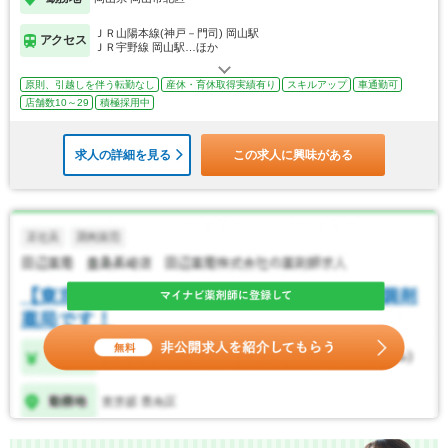
ＪＲ山陽本線(神戸－門司) 岡山駅
アクセス
ＪＲ宇野線 岡山駅…ほか
原則、引越しを伴う転勤なし
産休・育休取得実績有り
スキルアップ
車通勤可
店舗数10～29
積極採用中
求人の詳細を見る
この求人に興味がある