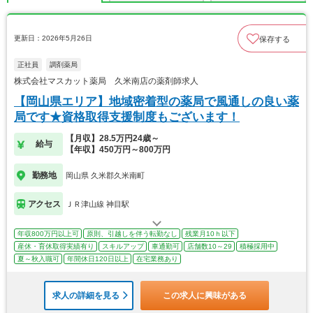
更新日：2026年5月26日
保存する
正社員
調剤薬局
株式会社マスカット薬局 久米南店の薬剤師求人
【岡山県エリア】地域密着型の薬局で風通しの良い薬
局です★資格取得支援制度もございます！
【月収】28.5万円24歳～
給与
【年収】450万円～800万円
勤務地
岡山県 久米郡久米南町
アクセス
ＪＲ津山線 神目駅
年収800万円以上可
原則、引越しを伴う転勤なし
残業月10ｈ以下
産休・育休取得実績有り
スキルアップ
車通勤可
店舗数10～29
積極採用中
夏～秋入職可
年間休日120日以上
在宅業務あり
求人の詳細を見る
この求人に興味がある