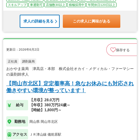
スキルアップ
車通勤可
店舗数30以上
積極採用中
年間休日120日以上
求人の詳細を見る
この求人に興味がある
更新日：2026年6月2日
保存する
正社員
調剤薬局
おかやま薬局 津高店・本部 株式会社オカイ・メディカル・ファーマシー
の薬剤師求人
【岡山市北区】定定着率高！急なお休みにも対応され
働きやすい環境が整っています！
【月収】28.0万円
給与
【年収】380万円24歳～
【時給】1,800円～
勤務地
岡山県 岡山市北区
アクセス
ＪＲ津山線 備前原駅