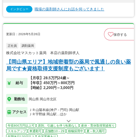
職場の薬剤師さんにお話を伺ってきました
インタビュー
更新日：2026年5月26日
保存する
正社員
調剤薬局
株式会社マスカット薬局 本店の薬剤師求人
【岡山県エリア】地域密着型の薬局で風通しの良い薬
局です★資格取得支援制度もございます！
【月収】28.5万円24歳～
給与
【年収】450万円～800万円
【時給】2,200円～3,000円
勤務地
岡山県 岡山市北区
ＪＲ山陽本線(神戸－門司) 岡山駅
アクセス
ＪＲ宇野線 岡山駅…ほか
年収800万円以上可
原則、引越しを伴う転勤なし
産休・育休取得実績有り
スキルアップ
車通勤可
店舗数10～29
積極採用中
夏～秋入職可
年間休日120日以上
在宅業務あり