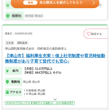
更新日：2026年5月18日
保存する
正社員
調剤薬局
津山調剤薬局株式会社 田町南店の薬剤師求人
【津山市】福利厚生充実！借上社宅制度や育児時短勤
務制度があり子育て世代でも安心♪
【月収】31.0万円以上
給与
【年収】484万円以上 モデル
勤務地
岡山県 津山市
ＪＲ姫新線 津山駅
アクセス
ＪＲ津山線 津山駅
年収450万円以上可
車通勤可
店舗数10～29
積極採用中