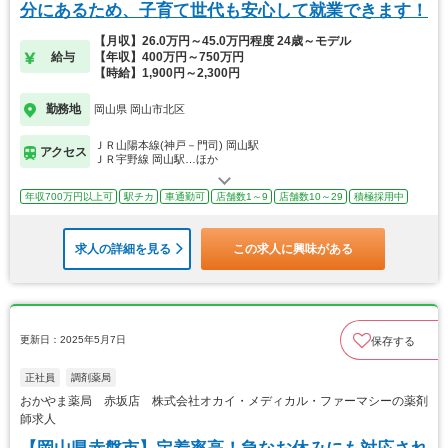
分にあるため、子育て世代も安心して就業できます！
【月収】26.0万円～45.0万円程度 24歳～モデル
給与
【年収】400万円～750万円
【時給】1,900円～2,300円
勤務地
岡山県 岡山市北区
ＪＲ山陽本線(神戸－門司) 岡山駅
アクセス
ＪＲ宇野線 岡山駅…ほか
年収700万円以上可
駅チカ
車通勤可
店舗数1～9
店舗数10～29
積極採用中
求人の詳細を見る
この求人に興味がある
更新日：2025年5月7日
保存する
正社員
調剤薬局
おかやま薬局 赤坂店 株式会社オカイ・メディカル・ファーマシーの薬剤
師求人