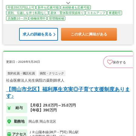
年収350万円以上可
新卒も応募可能
未経験者も応募可能
原則、引越しを伴う転勤なし
産休・育休取得実績有り
スキルアップ
車通勤可
店舗数10～29
積極採用中
管理職候補
求人の詳細を見る
この求人に興味がある
更新日：2026年5月26日
保存する
契約社員・嘱託社員
病院・クリニック
社会医療法人光生病院の薬剤師求人
【岡山市北区】福利厚生充実◎子育て支援制度ありま
す♪
【月収】29.0万円～35.0万円
給与
【年収】390万円
勤務地
岡山県 岡山市北区
ＪＲ山陽本線(神戸－門司) 岡山駅
アクセス