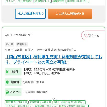
スキルアップ
車通勤可
店舗数30以上
積極採用中
年間休日120日以上
求人の詳細を見る
この求人に興味がある
更新日：2026年6月18日
保存する
正社員
調剤薬局
クオール薬局 富原店 クオール株式会社の薬剤師求人
【岡山市北区】福利厚生充実！休暇制度が充実してお
り、プライベートとの両立が可能♪
【月収】26.0万円～33.0万円程度 モデル
給与
【年収】400万円以上 モデル
勤務地
岡山県 岡山市北区
アクセス
ＪＲ津山線 備前原駅
年収400万円以上可
未経験者も応募可能
原則、引越しを伴う転勤なし
土日休み（相談可含む）
住宅補助（手当）あり
産休・育休取得実績有り