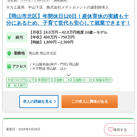
正社員
パート・アルバイト
調剤薬局
サカエ薬局 中山下店 株式会社メディカメントの薬剤師求人
【岡山市北区】年間休日120日！産休育休の実績も十
分にあるため、子育て世代も安心して就業できます！
【月収】24.0万円～42.0万円程度 24歳～モデル
給与
【年収】400万円～750万円
【時給】1,800円～2,300円
勤務地
岡山県 岡山市北区
ＪＲ山陽本線(神戸－門司) 岡山駅
アクセス
ＪＲ宇野線 岡山駅…ほか
年収700万円以上可
車通勤可
店舗数1～9
店舗数10～29
積極採用中
夏～秋入職可
求人の詳細を見る
この求人に興味がある
更新日：2026年5月26日
保存する