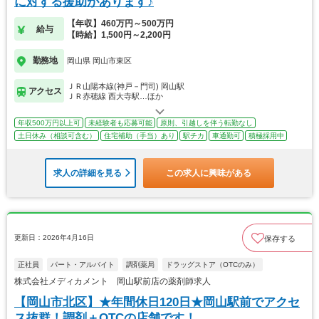
に対する援助があります♪
【年収】460万円～500万円
給与
【時給】1,500円～2,200円
勤務地
岡山県 岡山市東区
ＪＲ山陽本線(神戸－門司) 岡山駅
アクセス
ＪＲ赤穂線 西大寺駅…ほか
年収500万円以上可
未経験者も応募可能
原則、引越しを伴う転勤なし
土日休み（相談可含む）
住宅補助（手当）あり
駅チカ
車通勤可
積極採用中
求人の詳細を見る
この求人に興味がある
更新日：2026年4月16日
保存する
正社員
パート・アルバイト
調剤薬局
ドラッグストア（OTCのみ）
株式会社メディカメント 岡山駅前店の薬剤師求人
【岡山市北区】★年間休日120日★岡山駅前でアクセ
ス抜群！調剤＋OTCの店舗です！