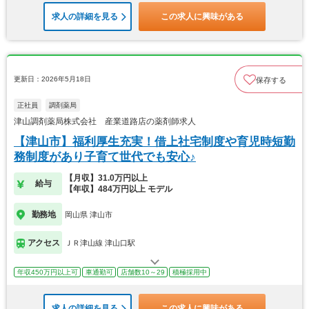
求人の詳細を見る
この求人に興味がある
更新日：2026年5月18日
保存する
正社員
調剤薬局
津山調剤薬局株式会社 産業道路店の薬剤師求人
【津山市】福利厚生充実！借上社宅制度や育児時短勤
務制度があり子育て世代でも安心♪
【月収】31.0万円以上
給与
【年収】484万円以上 モデル
勤務地
岡山県 津山市
アクセス
ＪＲ津山線 津山口駅
年収450万円以上可
車通勤可
店舗数10～29
積極採用中
求人の詳細を見る
この求人に興味がある