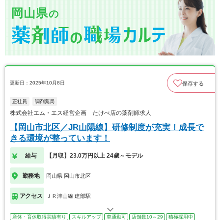
岡山県
の
更新日：2025年10月8日
保存する
正社員
調剤薬局
株式会社エム・エス経営企画 たけべ店の薬剤師求人
【岡山市北区／JR山陽線】研修制度が充実！成長で
きる環境が整っています！
給与
【月収】23.0万円以上 24歳～モデル
勤務地
岡山県 岡山市北区
アクセス
ＪＲ津山線 建部駅
産休・育休取得実績有り
スキルアップ
車通勤可
店舗数10～29
積極採用中