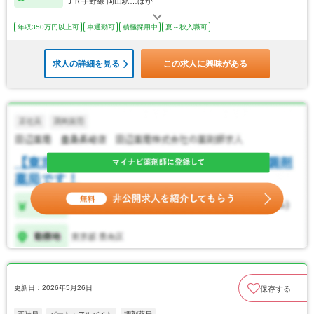
ＪＲ宇野線 岡山駅…ほか
年収350万円以上可
車通勤可
積極採用中
夏～秋入職可
求人の詳細を見る
この求人に興味がある
更新日：2026年5月26日
保存する