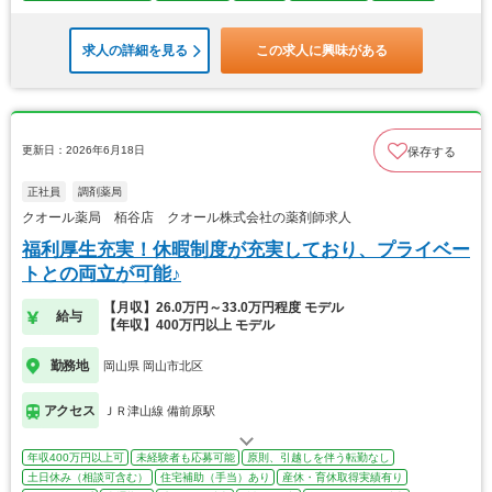
求人の詳細を見る
この求人に興味がある
更新日：2026年6月18日
保存する
正社員
調剤薬局
クオール薬局 栢谷店 クオール株式会社の薬剤師求人
福利厚生充実！休暇制度が充実しており、プライベー
トとの両立が可能♪
【月収】26.0万円～33.0万円程度 モデル
給与
【年収】400万円以上 モデル
勤務地
岡山県 岡山市北区
アクセス
ＪＲ津山線 備前原駅
年収400万円以上可
未経験者も応募可能
原則、引越しを伴う転勤なし
土日休み（相談可含む）
住宅補助（手当）あり
産休・育休取得実績有り