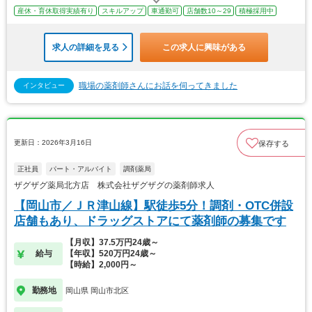
産休・育休取得実績有り
スキルアップ
車通勤可
店舗数10～29
積極採用中
求人の詳細を見る
この求人に興味がある
職場の薬剤師さんにお話を伺ってきました
インタビュー
更新日：2026年3月16日
保存する
正社員
パート・アルバイト
調剤薬局
ザグザグ薬局北方店 株式会社ザグザグの薬剤師求人
【岡山市／ＪＲ津山線】駅徒歩5分！調剤・OTC併設
店舗もあり、ドラッグストアにて薬剤師の募集です
【月収】37.5万円24歳～
給与
【年収】520万円24歳～
【時給】2,000円～
勤務地
岡山県 岡山市北区