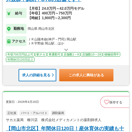
【月収】24.0万円～42.0万円モデル
給与
【年収】400万円～750万円
【時給】1,900円～2,300円
勤務地
岡山県 岡山市北区
ＪＲ山陽本線(神戸－門司) 岡山駅
アクセス
ＪＲ宇野線 岡山駅…ほか
年収700万円以上可
駅チカ
車通勤可
店舗数1～9
店舗数10～29
積極採用中
年間休日120日以上
求人の詳細を見る
この求人に興味がある
更新日：2026年4月16日
保存する
正社員
パート・アルバイト
調剤薬局
サカエ薬局 柳川店 株式会社メディカメントの薬剤師求人
【岡山市北区】年間休日120日！産休育休の実績も十