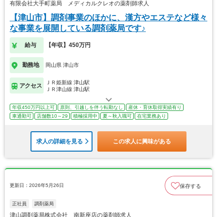
有限会社大手町薬局 メディカルクレオの薬剤師求人
【津山市】調剤事業のほかに、漢方やエステなど様々
な事業を展開している調剤薬局です♪
給与
【年収】450万円
勤務地
岡山県 津山市
ＪＲ姫新線 津山駅
アクセス
ＪＲ津山線 津山駅
年収450万円以上可
原則、引越しを伴う転勤なし
産休・育休取得実績有り
車通勤可
店舗数10～29
積極採用中
夏～秋入職可
在宅業務あり
求人の詳細を見る
この求人に興味がある
更新日：2026年5月26日
保存する
正社員
調剤薬局
津山調剤薬局株式会社 南新座店の薬剤師求人