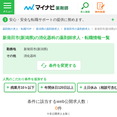
!
安心・安全な転職サポートの提供に努めます。
薬剤師の求人・転職TOP
新潟県の薬剤師求人
新発田市の薬剤師求人
新発田市(新潟県)
新発田市(新潟県)の消化器科の薬剤師求人・転職情報一覧
勤務地
新発田市(新潟県)
その他
消化器科
条件を変更する
人気のこだわり条件を追加する
残業月10ｈ以下
年間休日120日以上
土日休み（相談可含
条件に該当するweb公開求人数：
0
件
※非公開求人を除く