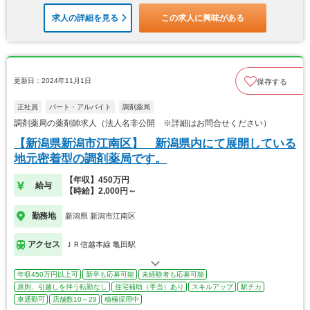
求人の詳細を見る
この求人に興味がある
更新日：2024年11月1日
保存する
正社員
パート・アルバイト
調剤薬局
調剤薬局の薬剤師求人（法人名非公開 ※詳細はお問合せください）
【新潟県新潟市江南区】 新潟県内にて展開している
地元密着型の調剤薬局です。
【年収】450万円
給与
【時給】2,000円～
勤務地
新潟県 新潟市江南区
アクセス
ＪＲ信越本線 亀田駅
年収450万円以上可
新卒も応募可能
未経験者も応募可能
原則、引越しを伴う転勤なし
住宅補助（手当）あり
スキルアップ
駅チカ
車通勤可
店舗数10～29
積極採用中