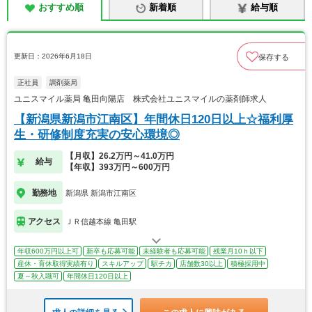
おすすめ順
新着順
給与順
更新日：2026年6月18日
保存する
正社員
調剤薬局
ユニスマイル薬局 亀田向陽店 株式会社ユニスマイルの薬剤師求人
【新潟県新潟市江南区】年間休日120日以上☆福利厚
生・研修制度充実の安心環境◎
【月収】26.2万円～41.0万円
給与
【年収】393万円～600万円
勤務地
新潟県 新潟市江南区
アクセス
ＪＲ信越本線 亀田駅
年収600万円以上可
新卒も応募可能
未経験者も応募可能
残業月10ｈ以下
産休・育休取得実績有り
スキルアップ
駅チカ
店舗数30以上
積極採用中
夏～秋入職可
年間休日120日以上