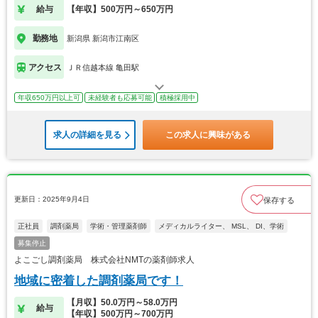
給与
【年収】500万円～650万円
勤務地
新潟県 新潟市江南区
アクセス
ＪＲ信越本線 亀田駅
年収650万円以上可
未経験者も応募可能
積極採用中
求人の詳細を見る
この求人に興味がある
更新日：2025年9月4日
保存する
正社員
調剤薬局
学術・管理薬剤師
メディカルライター、 MSL、 DI、学術
募集停止
よこごし調剤薬局 株式会社NMTの薬剤師求人
地域に密着した調剤薬局です！
【月収】50.0万円～58.0万円
給与
【年収】500万円～700万円