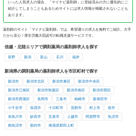
いった人気求人の場合、「マイナビ薬剤師」に登録済みの方に優先的にご
紹介してしまうこともあるためサイトには求人情報が掲載されないことも
あります。
薬剤師のサイト「マイナビ薬剤師」では、希望通りの求人を無料でご紹介。大手
だから安心！厚生労働大臣認可の転職支援サービスです。
信越・北陸エリアで調剤薬局の薬剤師求人を探す
長野
新潟
富山
石川
福井
新潟県の調剤薬局の薬剤師求人を市区町村で探す
新潟市
新潟市北区
新潟市東区
新潟市中央区
新潟市江南区
新潟市秋葉区
新潟市南区
新潟市西区
新潟市西蒲区
長岡市
三条市
柏崎市
新発田市
小千谷市
加茂市
十日町市
見附市
村上市
燕市
糸魚川市
妙高市
五泉市
上越市
阿賀野市
魚沼市
南魚沼市
胎内市
南蒲原郡田上町