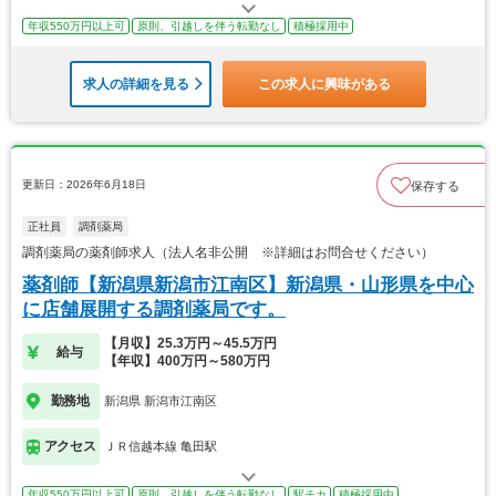
年収550万円以上可
原則、引越しを伴う転勤なし
積極採用中
求人の詳細を見る
この求人に興味がある
更新日：2026年6月18日
保存する
正社員
調剤薬局
調剤薬局の薬剤師求人（法人名非公開 ※詳細はお問合せください）
薬剤師【新潟県新潟市江南区】新潟県・山形県を中心
に店舗展開する調剤薬局です。
【月収】25.3万円～45.5万円
給与
【年収】400万円～580万円
勤務地
新潟県 新潟市江南区
アクセス
ＪＲ信越本線 亀田駅
年収550万円以上可
原則、引越しを伴う転勤なし
駅チカ
積極採用中