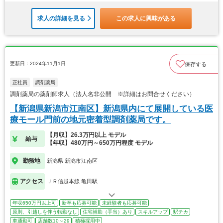
求人の詳細を見る
この求人に興味がある
更新日：2024年11月1日
保存する
正社員
調剤薬局
調剤薬局の薬剤師求人（法人名非公開 ※詳細はお問合せください）
【新潟県新潟市江南区】新潟県内にて展開している医
療モール門前の地元密着型調剤薬局です。
【月収】26.3万円以上 モデル
給与
【年収】480万円～650万円程度 モデル
勤務地
新潟県 新潟市江南区
アクセス
ＪＲ信越本線 亀田駅
年収650万円以上可
新卒も応募可能
未経験者も応募可能
原則、引越しを伴う転勤なし
住宅補助（手当）あり
スキルアップ
駅チカ
車通勤可
店舗数10～29
積極採用中