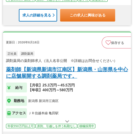
求人の詳細を見る
この求人に興味がある
更新日：2026年6月18日
保存する
正社員
調剤薬局
調剤薬局の薬剤師求人（法人名非公開 ※詳細はお問合せください）
薬剤師【新潟県新潟市江南区】新潟県・山形県を中心
に店舗展開する調剤薬局です。
【月収】25.3万円～45.5万円
給与
【年収】400万円～580万円
勤務地
新潟県 新潟市江南区
アクセス
ＪＲ信越本線 亀田駅
年収550万円以上可
原則、引越しを伴う転勤なし
積極採用中