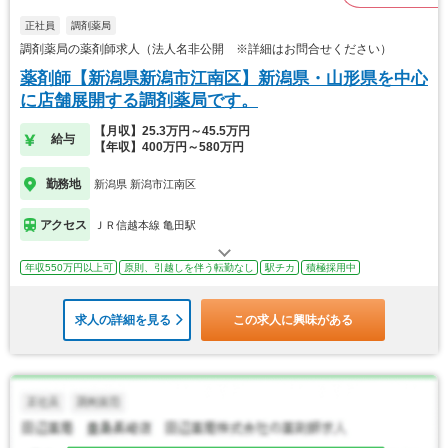
正社員
調剤薬局
調剤薬局の薬剤師求人（法人名非公開 ※詳細はお問合せください）
薬剤師【新潟県新潟市江南区】新潟県・山形県を中心
に店舗展開する調剤薬局です。
【月収】25.3万円～45.5万円
給与
【年収】400万円～580万円
勤務地
新潟県 新潟市江南区
アクセス
ＪＲ信越本線 亀田駅
年収550万円以上可
原則、引越しを伴う転勤なし
駅チカ
積極採用中
求人の詳細を見る
この求人に興味がある