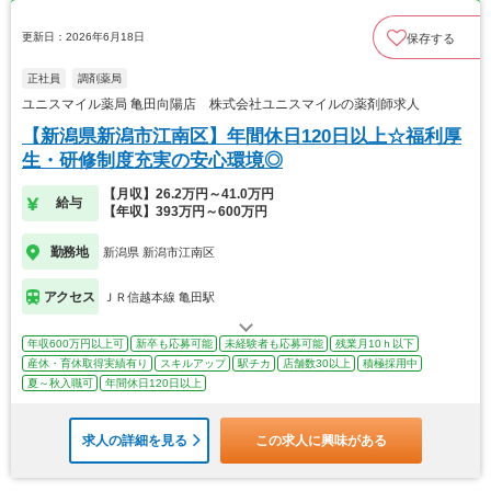
更新日：2026年6月18日
保存する
正社員
調剤薬局
ユニスマイル薬局 亀田向陽店 株式会社ユニスマイルの薬剤師求人
【新潟県新潟市江南区】年間休日120日以上☆福利厚
生・研修制度充実の安心環境◎
【月収】26.2万円～41.0万円
給与
【年収】393万円～600万円
勤務地
新潟県 新潟市江南区
アクセス
ＪＲ信越本線 亀田駅
年収600万円以上可
新卒も応募可能
未経験者も応募可能
残業月10ｈ以下
産休・育休取得実績有り
スキルアップ
駅チカ
店舗数30以上
積極採用中
夏～秋入職可
年間休日120日以上
求人の詳細を見る
この求人に興味がある