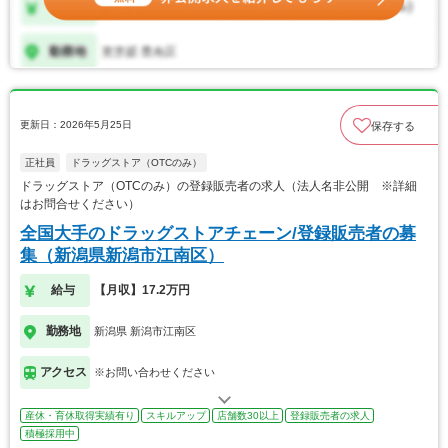
更新日：2026年5月25日
保存する
正社員
ドラッグストア（OTCのみ）
ドラッグストア（OTCのみ）の登録販売者の求人（法人名非公開 ※詳細
はお問合せください）
全国大手のドラッグストアチェーン/登録販売者の募
集（新潟県新潟市江南区）
給与
【月収】17.2万円
勤務地
新潟県 新潟市江南区
アクセス
※お問い合わせください
産休・育休取得実績有り
スキルアップ
店舗数30以上
登録販売者の求人
積極採用中