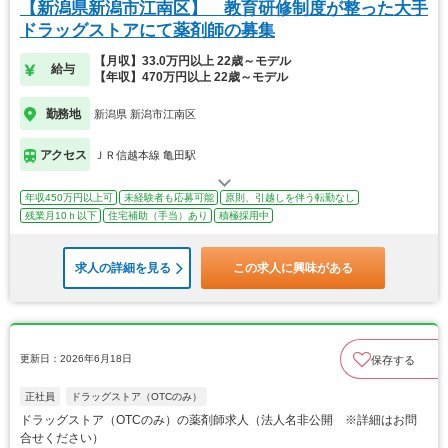
【新潟県新潟市江南区】 教育研修制度が整った大手
ドラッグストアにて薬剤師の募集
【月収】33.0万円以上 22歳～モデル
給与
【年収】470万円以上 22歳～モデル
勤務地
新潟県 新潟市江南区
アクセス
ＪＲ信越本線 亀田駅
年収450万円以上可
未経験者も応募可能
原則、引越しを伴う転勤なし
残業月10ｈ以下
住宅補助（手当）あり
積極採用中
求人の詳細を見る
この求人に興味がある
更新日：2026年6月18日
保存する
正社員
ドラッグストア（OTCのみ）
ドラッグストア（OTCのみ）の薬剤師求人（法人名非公開 ※詳細はお問
合せください）