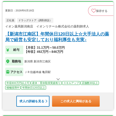
更新日：2026年6月19日
保存する
正社員
ドラッグストア（調剤併設）
イオン薬局新潟南店 イオンリテール株式会社の薬剤師求人
【新潟市江南区】年間休日120日以上☆大手法人の薬
局で経営も安定しており福利厚生も充実♪
【月収】31.1万円～58.0万円
給与
【年収】492万円～846万円
勤務地
新潟県 新潟市江南区
アクセス
ＪＲ信越本線 亀田駅
年収800万円以上可
産休・育休取得実績有り
スキルアップ
店舗数30以上
積極採用中
年間休日120日以上
求人の詳細を見る
この求人に興味がある