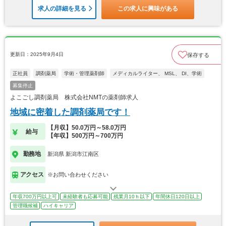
求人の詳細を見る
この求人に興味がある
更新日：2025年9月4日
保存する
正社員
調剤薬局
学術・管理薬剤師
メディカルライター、 MSL、 DI、学術
募集停止
よこごし調剤薬局 株式会社NMTの薬剤師求人
地域に密着した調剤薬局です！
【月収】50.0万円～58.0万円
給与
【年収】500万円～700万円
勤務地
新潟県 新潟市江南区
アクセス
※お問い合わせください
年収700万円以上可
未経験者も応募可能
残業月10ｈ以下
年間休日120日以上
管理職候補
ハイキャリア