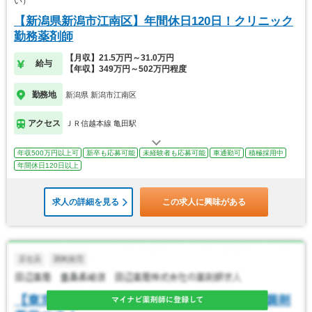
い）
【新潟県新潟市江南区】年間休日120日！クリニック
勤務薬剤師
【月収】21.5万円～31.0万円
給与
【年収】349万円～502万円程度
勤務地
新潟県 新潟市江南区
アクセス
ＪＲ信越本線 亀田駅
年収500万円以上可
新卒も応募可能
未経験者も応募可能
車通勤可
積極採用中
年間休日120日以上
求人の詳細を見る
この求人に興味がある