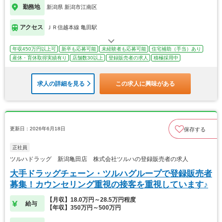
勤務地
新潟県 新潟市江南区
アクセス
ＪＲ信越本線 亀田駅
年収450万円以上可
新卒も応募可能
未経験者も応募可能
住宅補助（手当）あり
産休・育休取得実績有り
店舗数30以上
登録販売者の求人
積極採用中
求人の詳細を見る
この求人に興味がある
更新日：2026年6月18日
保存する
正社員
ツルハドラッグ 新潟亀田店 株式会社ツルハの登録販売者の求人
大手ドラッグチェーン・ツルハグループで登録販売者
募集！カウンセリング重視の接客を重視しています♪
【月収】18.0万円～28.5万円程度
給与
【年収】350万円～500万円