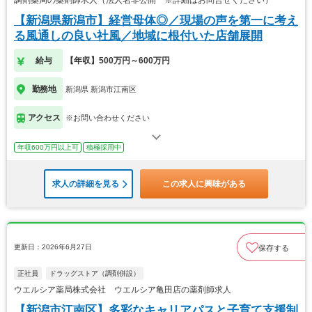
調剤薬局の薬剤師求人（法人名非公開 ※詳細はお問合せください）
【新潟県新潟市】経営母体◎／現場の声を第一に考え
る風通しの良い社風／地域に根付いた店舗展開
給与
【年収】500万円～600万円
勤務地
新潟県 新潟市江南区
アクセス
※お問い合わせください
年収600万円以上可
積極採用中
求人の詳細を見る
この求人に興味がある
更新日：2026年6月27日
保存する
正社員
ドラッグストア（調剤併設）
ウエルシア薬局株式会社 ウエルシア亀田店の薬剤師求人
【新潟市江南区】多彩なキャリアパスと子育て支援制