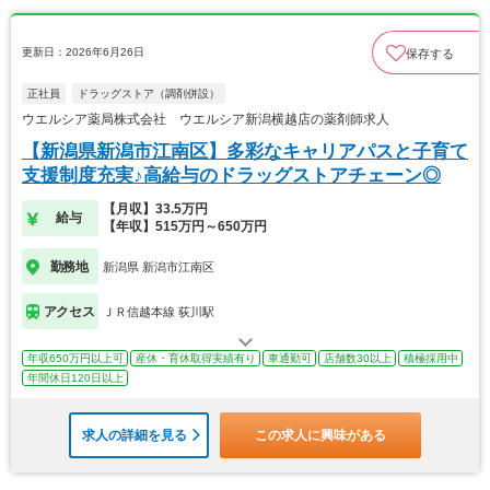
更新日：2026年6月26日
保存する
正社員
ドラッグストア（調剤併設）
ウエルシア薬局株式会社 ウエルシア新潟横越店の薬剤師求人
【新潟県新潟市江南区】多彩なキャリアパスと子育て
支援制度充実♪高給与のドラッグストアチェーン◎
【月収】33.5万円
給与
【年収】515万円～650万円
勤務地
新潟県 新潟市江南区
アクセス
ＪＲ信越本線 荻川駅
年収650万円以上可
産休・育休取得実績有り
車通勤可
店舗数30以上
積極採用中
年間休日120日以上
求人の詳細を見る
この求人に興味がある