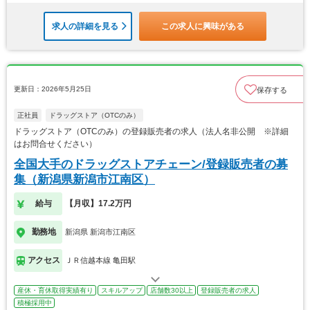
求人の詳細を見る
この求人に興味がある
更新日：2026年5月25日
保存する
正社員
ドラッグストア（OTCのみ）
ドラッグストア（OTCのみ）の登録販売者の求人（法人名非公開 ※詳細
はお問合せください）
全国大手のドラッグストアチェーン/登録販売者の募
集（新潟県新潟市江南区）
給与
【月収】17.2万円
勤務地
新潟県 新潟市江南区
アクセス
ＪＲ信越本線 亀田駅
産休・育休取得実績有り
スキルアップ
店舗数30以上
登録販売者の求人
積極採用中