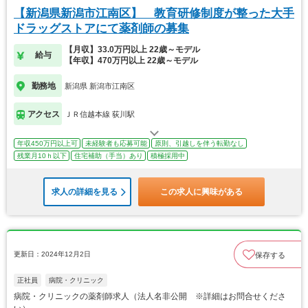
【新潟県新潟市江南区】 教育研修制度が整った大手
ドラッグストアにて薬剤師の募集
【月収】33.0万円以上 22歳～モデル
給与
【年収】470万円以上 22歳～モデル
勤務地
新潟県 新潟市江南区
アクセス
ＪＲ信越本線 荻川駅
年収450万円以上可
未経験者も応募可能
原則、引越しを伴う転勤なし
残業月10ｈ以下
住宅補助（手当）あり
積極採用中
求人の詳細を見る
この求人に興味がある
更新日：2024年12月2日
保存する
正社員
病院・クリニック
病院・クリニックの薬剤師求人（法人名非公開 ※詳細はお問合せくださ