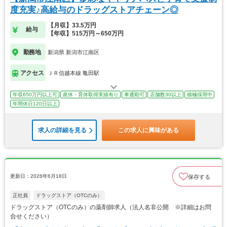
度充実♪高給与のドラッグストアチェーン◎
【月収】33.5万円
給与
【年収】515万円～650万円
勤務地
新潟県 新潟市江南区
アクセス
ＪＲ信越本線 亀田駅
年収650万円以上可
産休・育休取得実績有り
車通勤可
店舗数30以上
積極採用中
年間休日120日以上
求人の詳細を見る
この求人に興味がある
更新日：2026年6月18日
保存する
正社員
ドラッグストア（OTCのみ）
ドラッグストア（OTCのみ）の薬剤師求人（法人名非公開 ※詳細はお問
合せください）