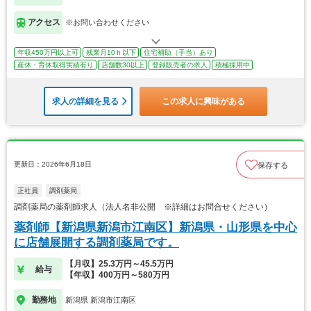
アクセス
※お問い合わせください
年収450万円以上可
残業月10ｈ以下
住宅補助（手当）あり
産休・育休取得実績有り
店舗数30以上
登録販売者の求人
積極採用中
求人の詳細を見る
この求人に興味がある
更新日：2026年6月18日
保存する
正社員
調剤薬局
調剤薬局の薬剤師求人（法人名非公開 ※詳細はお問合せください）
薬剤師【新潟県新潟市江南区】新潟県・山形県を中心
に店舗展開する調剤薬局です。
【月収】25.3万円～45.5万円
給与
【年収】400万円～580万円
勤務地
新潟県 新潟市江南区