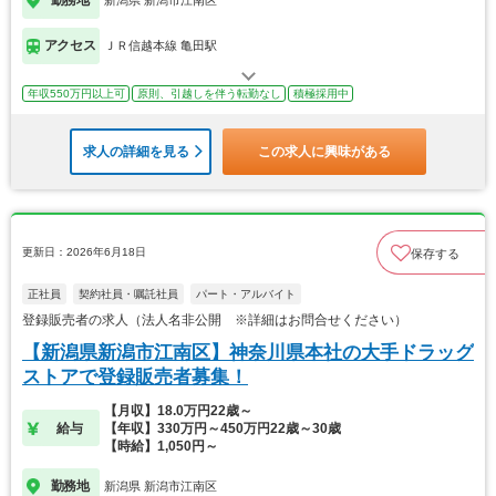
勤務地
新潟県 新潟市江南区
アクセス
ＪＲ信越本線 亀田駅
年収550万円以上可
原則、引越しを伴う転勤なし
積極採用中
求人の詳細を見る
この求人に興味がある
更新日：2026年6月18日
保存する
正社員
契約社員・嘱託社員
パート・アルバイト
登録販売者の求人（法人名非公開 ※詳細はお問合せください）
【新潟県新潟市江南区】神奈川県本社の大手ドラッグ
ストアで登録販売者募集！
【月収】18.0万円22歳～
給与
【年収】330万円～450万円22歳～30歳
【時給】1,050円～
勤務地
新潟県 新潟市江南区