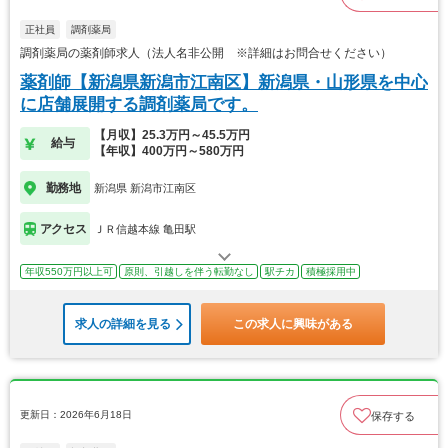
正社員
調剤薬局
調剤薬局の薬剤師求人（法人名非公開 ※詳細はお問合せください）
薬剤師【新潟県新潟市江南区】新潟県・山形県を中心
に店舗展開する調剤薬局です。
【月収】25.3万円～45.5万円
給与
【年収】400万円～580万円
勤務地
新潟県 新潟市江南区
アクセス
ＪＲ信越本線 亀田駅
年収550万円以上可
原則、引越しを伴う転勤なし
駅チカ
積極採用中
求人の詳細を見る
この求人に興味がある
更新日：2026年6月18日
保存する