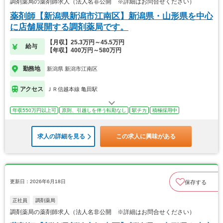
調剤薬局の薬剤師求人（法人名非公開 ※詳細はお問合せください）
薬剤師【新潟県新潟市江南区】新潟県・山形県を中心
に店舗展開する調剤薬局です。
【月収】25.3万円～45.5万円
給与
【年収】400万円～580万円
勤務地
新潟県 新潟市江南区
アクセス
ＪＲ信越本線 亀田駅
年収550万円以上可
原則、引越しを伴う転勤なし
駅チカ
積極採用中
求人の詳細を見る
この求人に興味がある
更新日：2026年6月18日
保存する
正社員
調剤薬局
調剤薬局の薬剤師求人（法人名非公開 ※詳細はお問合せください）