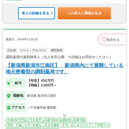
求人の詳細を見る
この求人に興味がある
更新日：2024年11月1日
保存する
正社員
パート・アルバイト
調剤薬局
調剤薬局の薬剤師求人（法人名非公開 ※詳細はお問合せください）
【新潟県新潟市江南区】 新潟県内にて展開している
地元密着型の調剤薬局です。
【年収】450万円
給与
【時給】2,000円～
勤務地
新潟県 新潟市江南区
アクセス
ＪＲ信越本線 亀田駅
年収450万円以上可
新卒も応募可能
未経験者も応募可能
原則、引越しを伴う転勤なし
住宅補助（手当）あり
スキルアップ
駅チカ