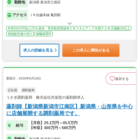
勤務地
新潟県 新潟市江南区
アクセス
ＪＲ信越本線 亀田駅
年収500万円以上可
産休・育休取得実績有り
スキルアップ
駅チカ
店舗数30以上
登録販売者の求人
積極採用中
求人の詳細を見る
この求人に興味がある
更新日：2026年6月18日
保存する
正社員
調剤薬局
うさぎ調剤薬局 株式会社共栄堂の薬剤師求人
薬剤師【新潟県新潟市江南区】新潟県・山形県を中心
に店舗展開する調剤薬局です。
【月収】25.3万円～45.5万円
給与
【年収】400万円～580万円