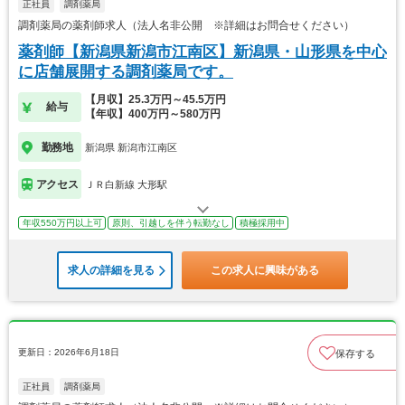
正社員
調剤薬局
調剤薬局の薬剤師求人（法人名非公開 ※詳細はお問合せください）
薬剤師【新潟県新潟市江南区】新潟県・山形県を中心
に店舗展開する調剤薬局です。
【月収】25.3万円～45.5万円
給与
【年収】400万円～580万円
勤務地
新潟県 新潟市江南区
アクセス
ＪＲ白新線 大形駅
年収550万円以上可
原則、引越しを伴う転勤なし
積極採用中
求人の詳細を見る
この求人に興味がある
更新日：2026年6月18日
保存する
正社員
調剤薬局