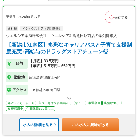
更新日：2026年6月27日
保存する
正社員
ドラッグストア（調剤併設）
ウエルシア薬局株式会社 ウエルシア新潟亀田駅前店の薬剤師求人
【新潟市江南区】多彩なキャリアパスと子育て支援制
度充実♪高給与のドラッグストアチェーン◎
【月収】33.5万円
給与
【年収】515万円～650万円
勤務地
新潟県 新潟市江南区
アクセス
ＪＲ信越本線 亀田駅
年収650万円以上可
産休・育休取得実績有り
駅チカ
車通勤可
店舗数30以上
積極採用中
年間休日120日以上
求人の詳細を見る
この求人に興味がある