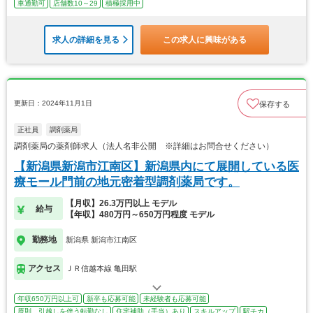
車通勤可
店舗数10～29
積極採用中
求人の詳細を見る
この求人に興味がある
更新日：2024年11月1日
保存する
正社員
調剤薬局
調剤薬局の薬剤師求人（法人名非公開 ※詳細はお問合せください）
【新潟県新潟市江南区】新潟県内にて展開している医
療モール門前の地元密着型調剤薬局です。
【月収】26.3万円以上 モデル
給与
【年収】480万円～650万円程度 モデル
勤務地
新潟県 新潟市江南区
アクセス
ＪＲ信越本線 亀田駅
年収650万円以上可
新卒も応募可能
未経験者も応募可能
原則、引越しを伴う転勤なし
住宅補助（手当）あり
スキルアップ
駅チカ