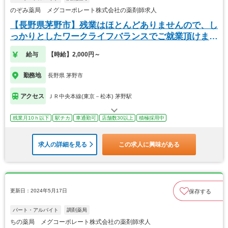
のぞみ薬局 メグコーポレート株式会社の薬剤師求人
【長野県茅野市】残業はほとんどありませんので、し
っかりとしたワークライフバランスでご就業頂けま
す。
給与
【時給】2,000円～
勤務地
長野県 茅野市
アクセス
ＪＲ中央本線(東京－松本) 茅野駅
残業月10ｈ以下
駅チカ
車通勤可
店舗数30以上
積極採用中
求人の詳細を見る
この求人に興味がある
更新日：2024年5月17日
保存する
パート・アルバイト
調剤薬局
ちの薬局 メグコーポレート株式会社の薬剤師求人