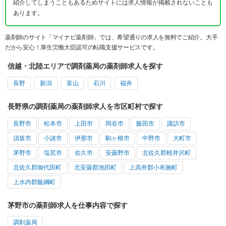
紹介してしまうこともあるためサイトには求人情報が掲載されないことも
あります。
薬剤師のサイト「マイナビ薬剤師」では、希望通りの求人を無料でご紹介。大手
だから安心！厚生労働大臣認可の転職支援サービスです。
信越・北陸エリアで調剤薬局の薬剤師求人を探す
長野
新潟
富山
石川
福井
長野県の調剤薬局の薬剤師求人を市区町村で探す
長野市
松本市
上田市
岡谷市
飯田市
諏訪市
須坂市
小諸市
伊那市
駒ヶ根市
中野市
大町市
茅野市
塩尻市
佐久市
安曇野市
北佐久郡軽井沢町
北佐久郡御代田町
北安曇郡池田町
上高井郡小布施町
上水内郡飯綱町
茅野市の薬剤師求人を仕事内容で探す
調剤薬局