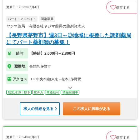
更新日：2025年7月4日
保存する
パート・アルバイト
調剤薬局
ヤジマ薬局 有限会社ヤジマ薬局の薬剤師求人
【長野県茅野市】週3日～◎地域に根差した調剤薬局
にてパート薬剤師の募集！
給与
【時給】2,000円～2,800円
勤務地
長野県 茅野市
アクセス
ＪＲ中央本線(東京－松本) 茅野駅
残業月10ｈ以下
駅チカ
車通勤可
積極採用中
求人の詳細を見る
この求人に興味がある
更新日：2024年8月8日
保存する