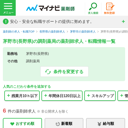
!
安心・安全な転職サポートの提供に努めます。
薬剤師の求人・転職TOP
長野県の薬剤師求人
茅野市の薬剤師求人
茅野市(長野県)の調
茅野市(長野県)の調剤薬局の薬剤師求人・転職情報一覧
勤務地
茅野市(長野県)
その他
調剤薬局
条件を変更する
人気のこだわり条件を追加する
残業月10ｈ以下
年間休日120日以上
スキルアップ
6
件の薬剤師求人
※ 非公開求人を除く
おすすめ順
新着順
給与順