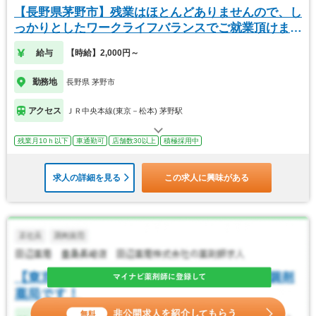
【長野県茅野市】残業はほとんどありませんので、し
っかりとしたワークライフバランスでご就業頂けま
す。
給与
【時給】2,000円～
勤務地
長野県 茅野市
アクセス
ＪＲ中央本線(東京－松本) 茅野駅
残業月10ｈ以下
車通勤可
店舗数30以上
積極採用中
求人の詳細を見る
この求人に興味がある