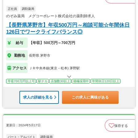
正社員
調剤薬局
のぞみ薬局 メグコーポレート株式会社の薬剤師求人
【長野県茅野市】年収500万円～相談可能☆年間休日
126日でワークライフバランス◎
給与
【年収】500万円～700万円
勤務地
長野県 茅野市
アクセス
ＪＲ中央本線(東京－松本) 茅野駅
年収700万円以上可
駅チカ
店舗数30以上
積極採用中
年間休日120日以上
求人の詳細を見る
この求人に興味がある
更新日：2024年5月17日
保存する
パート・アルバイト
調剤薬局