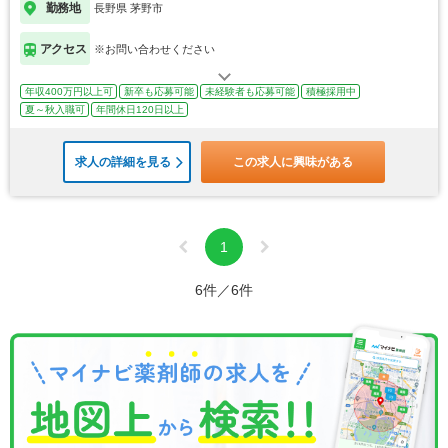
勤務地
長野県 茅野市
アクセス
※お問い合わせください
年収400万円以上可
新卒も応募可能
未経験者も応募可能
積極採用中
夏～秋入職可
年間休日120日以上
求人の詳細を見る
この求人に興味がある
1
6件／6件