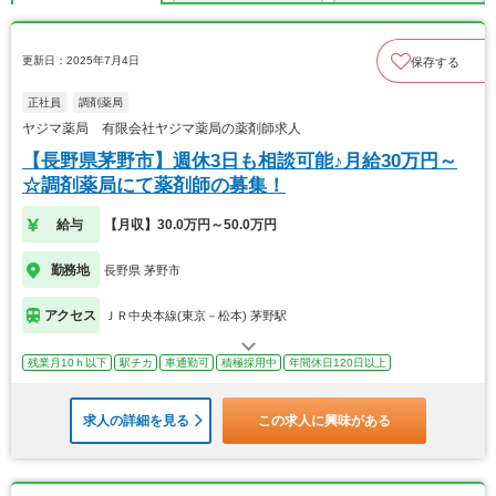
更新日：2025年7月4日
保存する
正社員
調剤薬局
ヤジマ薬局 有限会社ヤジマ薬局の薬剤師求人
【長野県茅野市】週休3日も相談可能♪月給30万円～
☆調剤薬局にて薬剤師の募集！
給与
【月収】30.0万円～50.0万円
勤務地
長野県 茅野市
アクセス
ＪＲ中央本線(東京－松本) 茅野駅
残業月10ｈ以下
駅チカ
車通勤可
積極採用中
年間休日120日以上
求人の詳細を見る
この求人に興味がある