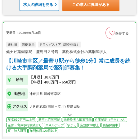
求人の詳細を見る
この求人に興味がある
更新日：2026年6月18日
保存する
正社員
調剤薬局
ドラッグストア（調剤併設）
健ナビ薬樹薬局 鹿島田２号店 薬樹株式会社の薬剤師求人
【川崎市幸区／最寄り駅から徒歩1分】常に成長を続
ける大手調剤薬局で薬剤師募集！
【月収】30.0万円
給与
【年収】400万円～650万円
勤務地
神奈川県 川崎市幸区
アクセス
ＪＲ南武線(川崎－立川) 鹿島田駅
年収650万円以上可
新卒も応募可能
未経験者も応募可能
住宅補助（手当）あり
産休・育休取得実績有り
スキルアップ
駅チカ
店舗数30以上
積極採用中
夏～秋入職可
年間休日120日以上