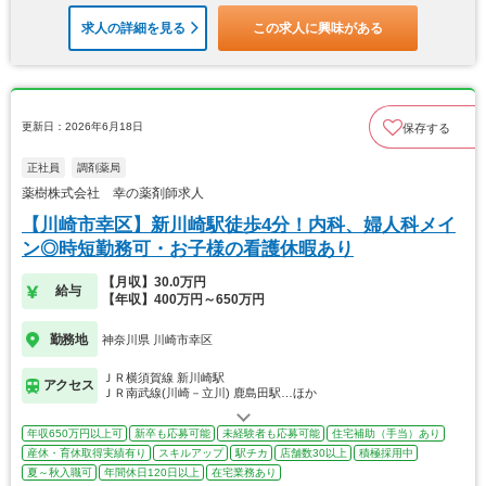
求人の詳細を見る
この求人に興味がある
更新日：2026年6月18日
保存する
正社員
調剤薬局
薬樹株式会社 幸の薬剤師求人
【川崎市幸区】新川崎駅徒歩4分！内科、婦人科メイ
ン◎時短勤務可・お子様の看護休暇あり
【月収】30.0万円
給与
【年収】400万円～650万円
勤務地
神奈川県 川崎市幸区
ＪＲ横須賀線 新川崎駅
アクセス
ＪＲ南武線(川崎－立川) 鹿島田駅…ほか
年収650万円以上可
新卒も応募可能
未経験者も応募可能
住宅補助（手当）あり
産休・育休取得実績有り
スキルアップ
駅チカ
店舗数30以上
積極採用中
夏～秋入職可
年間休日120日以上
在宅業務あり