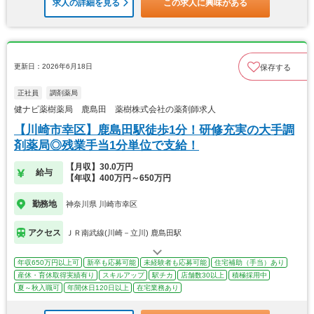
求人の詳細を見る
この求人に興味がある
更新日：2026年6月18日
保存する
正社員
調剤薬局
健ナビ薬樹薬局 鹿島田 薬樹株式会社の薬剤師求人
【川崎市幸区】鹿島田駅徒歩1分！研修充実の大手調
剤薬局◎残業手当1分単位で支給！
【月収】30.0万円
給与
【年収】400万円～650万円
勤務地
神奈川県 川崎市幸区
アクセス
ＪＲ南武線(川崎－立川) 鹿島田駅
年収650万円以上可
新卒も応募可能
未経験者も応募可能
住宅補助（手当）あり
産休・育休取得実績有り
スキルアップ
駅チカ
店舗数30以上
積極採用中
夏～秋入職可
年間休日120日以上
在宅業務あり