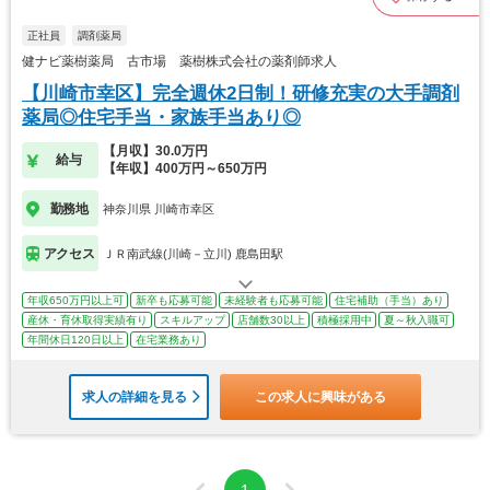
正社員
調剤薬局
健ナビ薬樹薬局 古市場 薬樹株式会社の薬剤師求人
【川崎市幸区】完全週休2日制！研修充実の大手調剤
薬局◎住宅手当・家族手当あり◎
【月収】30.0万円
給与
【年収】400万円～650万円
勤務地
神奈川県 川崎市幸区
アクセス
ＪＲ南武線(川崎－立川) 鹿島田駅
年収650万円以上可
新卒も応募可能
未経験者も応募可能
住宅補助（手当）あり
産休・育休取得実績有り
スキルアップ
店舗数30以上
積極採用中
夏～秋入職可
年間休日120日以上
在宅業務あり
求人の詳細を見る
この求人に興味がある