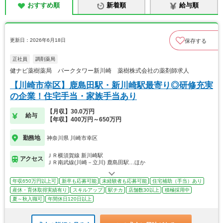
おすすめ順
新着順
給与順
更新日：2026年6月18日
保存する
正社員
調剤薬局
健ナビ薬樹薬局 パークタワー新川崎 薬樹株式会社の薬剤師求人
【川崎市幸区】鹿島田駅・新川崎駅最寄り◎研修充実
の企業！住宅手当・家族手当あり
【月収】30.0万円
給与
【年収】400万円～650万円
勤務地
神奈川県 川崎市幸区
ＪＲ横須賀線 新川崎駅
アクセス
ＪＲ南武線(川崎－立川) 鹿島田駅…ほか
年収650万円以上可
新卒も応募可能
未経験者も応募可能
住宅補助（手当）あり
産休・育休取得実績有り
スキルアップ
駅チカ
店舗数30以上
積極採用中
夏～秋入職可
年間休日120日以上