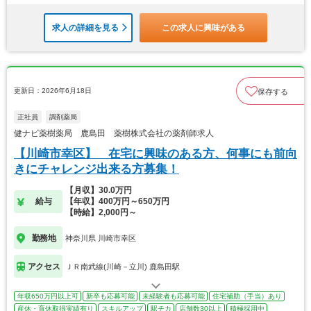
求人の詳細を見る
この求人に興味がある
更新日：2026年6月18日
保存する
正社員
調剤薬局
健ナビ薬樹薬局 鹿島田 薬樹株式会社の薬剤師求人
【川崎市幸区】 在宅に興味のある方、何事にも前向
きにチャレンジ出来る方募集！
【月収】30.0万円
給与
【年収】400万円～650万円
【時給】2,000円～
勤務地
神奈川県 川崎市幸区
アクセス
ＪＲ南武線(川崎－立川) 鹿島田駅
年収650万円以上可
新卒も応募可能
未経験者も応募可能
住宅補助（手当）あり
産休・育休取得実績有り
スキルアップ
駅チカ
店舗数30以上
積極採用中