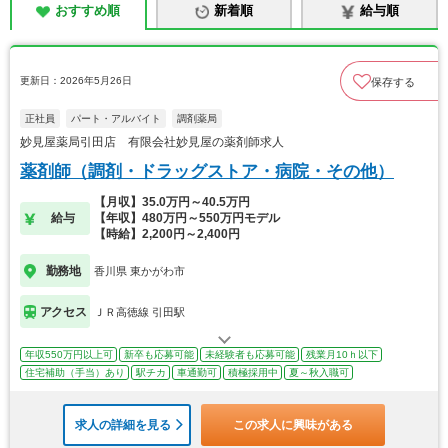
おすすめ順
新着順
給与順
更新日：2026年5月26日
保存する
正社員
パート・アルバイト
調剤薬局
妙見屋薬局引田店 有限会社妙見屋の薬剤師求人
薬剤師（調剤・ドラッグストア・病院・その他）
【月収】35.0万円～40.5万円
給与
【年収】480万円～550万円モデル
【時給】2,200円～2,400円
勤務地
香川県 東かがわ市
アクセス
ＪＲ高徳線 引田駅
年収550万円以上可
新卒も応募可能
未経験者も応募可能
残業月10ｈ以下
住宅補助（手当）あり
駅チカ
車通勤可
積極採用中
夏～秋入職可
求人の詳細を見る
この求人に興味がある