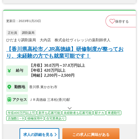
更新日：2023年1月23日
保存する
正社員
調剤薬局
ひだまり調剤薬局 大内店 株式会社ヴィレッジの薬剤師求人
【香川県高松市／JR高徳線】研修制度が整ってお
り、未経験の方でも就業可能です！
【月収】30.0万円～37.0万円以上
給与
【年収】420万円以上
【時給】2,200円～2,500円
勤務地
香川県 東かがわ市
アクセス
ＪＲ高徳線 三本松(香川)駅
年収400万円以上可
新卒も応募可能
未経験者も応募可能
駅チカ
車通勤可
店舗数1～9
積極採用中
在宅業務あり
求人の詳細を見る
この求人に興味がある