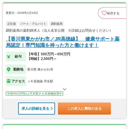
更新日：2026年1月16日
保存する
正社員
パート・アルバイト
調剤薬局
調剤薬局の薬剤師求人（法人名非公開 ※詳細はお問合せください）
【香川県東かがわ市／JR高徳線】 健康サポート薬
局認定！専門知識を持った方と働けます！
【年収】500万円～650万円
給与
【時給】2,500円～
勤務地
香川県 東かがわ市
アクセス
ＪＲ高徳線 丹生駅
年収650万円以上可
駅チカ
積極採用中
求人の詳細を見る
この求人に興味がある