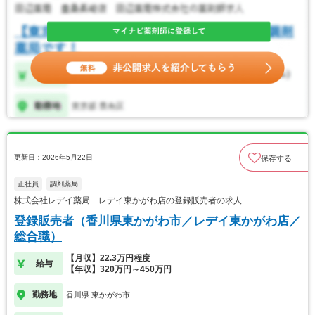
更新日：2026年5月22日
保存する
正社員
調剤薬局
株式会社レデイ薬局 レデイ東かがわ店の登録販売者の求人
登録販売者（香川県東かがわ市／レデイ東かがわ店／
総合職）
【月収】22.3万円程度
給与
【年収】320万円～450万円
勤務地
香川県 東かがわ市