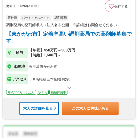
更新日：2026年1月8日
保存する
正社員
パート・アルバイト
調剤薬局
調剤薬局の薬剤師求人（法人名非公開 ※詳細はお問合せください）
【東かがわ市】定着率高い調剤薬局での薬剤師募集で
す。
【年収】450万円～500万円
給与
【時給】1,600円～
勤務地
香川県 東かがわ市
アクセス
ＪＲ高徳線 三本松(香川)駅
年収500万円以上可
駅チカ
積極採用中
求人の詳細を見る
この求人に興味がある