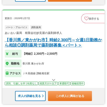
更新日：2026年1月7日
保存する
パート・アルバイト
調剤薬局
あいおい薬局 有限会社妙見屋の薬剤師求人
【香川県／東かがわ市】時給2,300円～☆週1日勤務か
ら相談◎調剤薬局で薬剤師募集＜パート＞
給与
【時給】2,300円～2,500円
勤務地
香川県 東かがわ市
アクセス
ＪＲ高徳線 讃岐相生駅
原則、引越しを伴う転勤なし
残業月10ｈ以下
車通勤可
積極採用中
求人の詳細を見る
この求人に興味がある