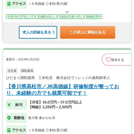
アクセス
ＪＲ高徳線 三本松(香川)駅
年収450万円以上可
店舗数30以上
登録販売者の求人
積極採用中
求人の詳細を見る
この求人に興味がある
更新日：2023年1月23日
保存する
正社員
調剤薬局
ひだまり調剤薬局 三本松店 株式会社ヴィレッジの薬剤師求人
【香川県高松市／JR高徳線】研修制度が整ってお
り、未経験の方でも就業可能です！
【月収】30.0万円～37.0万円以上
給与
【時給】2,200円～2,500円
勤務地
香川県 東かがわ市
アクセス
ＪＲ高徳線 三本松(香川)駅