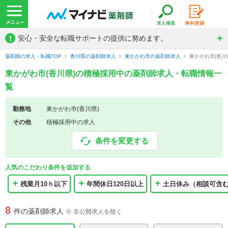
!
安心・安全な転職サポートの提供に努めます。
薬剤師の求人・転職TOP
香川県の薬剤師求人
東かがわ市の薬剤師求人
東かがわ市(香
東かがわ市(香川県)の積極採用中の薬剤師求人・転職情報一
覧
勤務地
東かがわ市(香川県)
その他
積極採用中の求人
条件を変更する
人気のこだわり条件を追加する
残業月10ｈ以下
年間休日120日以上
土日休み（相談可含
8
件の薬剤師求人
※ 非公開求人を除く