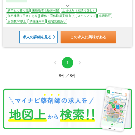
新卒も応募可能
未経験者も応募可能
土日休み（相談可含む）
住宅補助（手当）あり
産休・育休取得実績有り
スキルアップ
車通勤可
店舗数30以上
積極採用中
在宅業務あり
求人の詳細を見る
この求人に興味がある
1
8件／8件