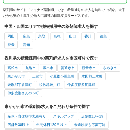
薬剤師のサイト「マイナビ薬剤師」では、希望通りの求人を無料でご紹介。大手
だから安心！厚生労働大臣認可の転職支援サービスです。
中国・四国エリアで積極採用中の薬剤師求人を探す
岡山
広島
鳥取
島根
山口
香川
徳島
愛媛
高知
香川県の積極採用中の薬剤師求人を市区町村で探す
高松市
丸亀市
坂出市
善通寺市
観音寺市
さぬき市
東かがわ市
三豊市
小豆郡小豆島町
木田郡三木町
綾歌郡宇多津町
綾歌郡綾川町
仲多度郡多度津町
仲多度郡まんのう町
東かがわ市の薬剤師求人をこだわり条件で探す
産休・育休取得実績有り
スキルアップ
店舗数10～29
店舗数30以上
年間休日120日以上
未経験者も応募可能