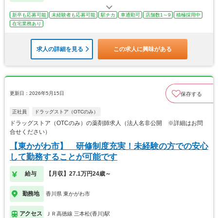
新卒も応募可能
未経験者も応募可能
駅チカ
車通勤可
店舗数1～9
積極採用中
在宅業務あり
求人の詳細を見る
この求人に興味がある
更新日：2026年5月15日
保存する
正社員
ドラッグストア（OTCのみ）
ドラッグストア（OTCのみ）の薬剤師求人（法人名非公開 ※詳細はお問
合せください）
【東かがわ市】 研修制度充実！未経験の方での安心
して勤務することが可能です
給与
【月収】27.1万円24歳～
勤務地
香川県 東かがわ市
アクセス
ＪＲ高徳線 三本松(香川)駅