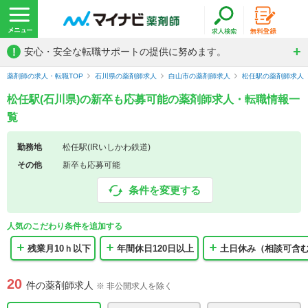
!
安心・安全な転職サポートの提供に努めます。
薬剤師の求人・転職TOP
石川県の薬剤師求人
白山市の薬剤師求人
松任駅の薬剤師求人
松任駅(石川県)の新卒も応募可能の薬剤師求人・転職情報一
覧
勤務地
松任駅(IRいしかわ鉄道)
その他
新卒も応募可能
条件を変更する
人気のこだわり条件を追加する
残業月10ｈ以下
年間休日120日以上
土日休み（相談可含
20
件の薬剤師求人
※ 非公開求人を除く