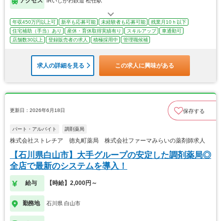
アクセス
IRいしかわ鉄道 松任駅
年収450万円以上可
新卒も応募可能
未経験者も応募可能
残業月10ｈ以下
住宅補助（手当）あり
産休・育休取得実績有り
スキルアップ
車通勤可
店舗数30以上
登録販売者の求人
積極採用中
管理職候補
求人の詳細を見る
この求人に興味がある
更新日：2026年6月18日
保存する
パート・アルバイト
調剤薬局
株式会社ストレチア 徳丸町薬局 株式会社ファーマみらいの薬剤師求人
【石川県白山市】大手グループの安定した調剤薬局◎
全店で最新のシステムを導入！
給与
【時給】2,000円～
勤務地
石川県 白山市