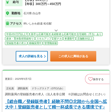
【月収】20.0万円
給与
【年収】300万円～450万円
勤務地
石川県 白山市
アクセス
IRいしかわ鉄道 松任駅
年収450万円以上可
新卒も応募可能
未経験者も応募可能
住宅補助（手当）あり
産休・育休取得実績有り
スキルアップ
駅チカ
車通勤可
店舗数30以上
登録販売者の求人
積極採用中
管理職候補
求人の詳細を見る
この求人に興味がある
更新日：2025年5月7日
保存する
正社員
調剤薬局
ドラッグストア（OTCのみ）
調剤薬局の登録販売者の求人（法人名非公開 ※詳細はお問合せください）
【総合職／登録販売者】経験不問◎北陸から全国へ拡
大中！登録販売者として精一杯成長できる環境です♪