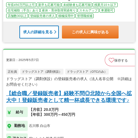
年収450万円以上可
新卒も応募可能
未経験者も応募可能
残業月10ｈ以下
住宅補助（手当）あり
産休・育休取得実績有り
スキルアップ
車通勤可
店舗数30以上
登録販売者の求人
積極採用中
管理職候補
求人の詳細を見る
この求人に興味がある
更新日：2025年5月7日
保存する
正社員
ドラッグストア（調剤併設）
ドラッグストア（OTCのみ）
ドラッグストア（調剤併設）の登録販売者の求人（法人名非公開 ※詳細は
お問合せください）
【総合職／登録販売者】経験不問◎北陸から全国へ拡
大中！登録販売者として精一杯成長できる環境です♪
【月収】20.0万円
給与
【年収】300万円～450万円
勤務地
石川県 白山市