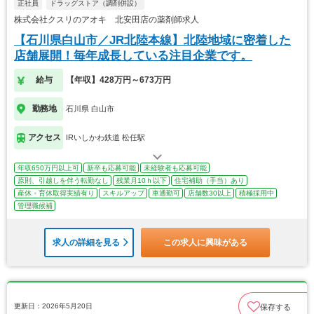
正社員
ドラッグストア（調剤併設）
株式会社クスリのアオキ 北安田店の薬剤師求人
【石川県白山市／JR北陸本線】北陸地域に密着した
店舗展開！毎年成長している注目企業です。
給与
【年収】428万円～673万円
勤務地
石川県 白山市
アクセス
IRいしかわ鉄道 松任駅
年収650万円以上可
新卒も応募可能
未経験者も応募可能
原則、引越しを伴う転勤なし
残業月10ｈ以下
住宅補助（手当）あり
産休・育休取得実績有り
スキルアップ
車通勤可
店舗数30以上
積極採用中
管理職候補
求人の詳細を見る
この求人に興味がある
更新日：2026年5月20日
保存する