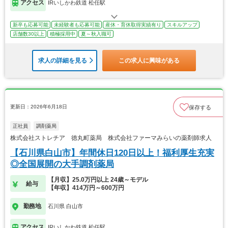
アクセス
IRいしかわ鉄道 松任駅
新卒も応募可能
未経験者も応募可能
産休・育休取得実績有り
スキルアップ
店舗数30以上
積極採用中
夏～秋入職可
求人の詳細を見る
この求人に興味がある
更新日：2026年6月18日
保存する
正社員
調剤薬局
株式会社ストレチア 徳丸町薬局 株式会社ファーマみらいの薬剤師求人
【石川県白山市】年間休日120日以上！福利厚生充実
◎全国展開の大手調剤薬局
【月収】25.0万円以上 24歳～モデル
給与
【年収】414万円～600万円
勤務地
石川県 白山市
アクセス
IRいしかわ鉄道 松任駅