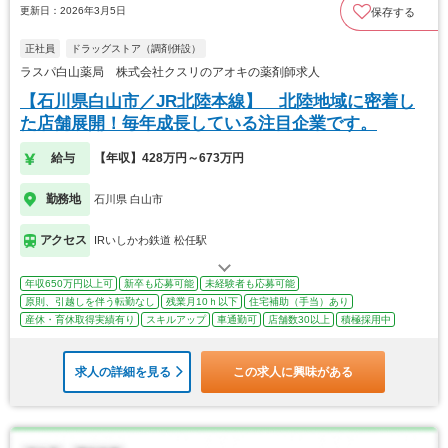
更新日：2026年3月5日
保存する
正社員
ドラッグストア（調剤併設）
ラスパ白山薬局 株式会社クスリのアオキの薬剤師求人
【石川県白山市／JR北陸本線】 北陸地域に密着し
た店舗展開！毎年成長している注目企業です。
給与
【年収】428万円～673万円
勤務地
石川県 白山市
アクセス
IRいしかわ鉄道 松任駅
年収650万円以上可
新卒も応募可能
未経験者も応募可能
原則、引越しを伴う転勤なし
残業月10ｈ以下
住宅補助（手当）あり
産休・育休取得実績有り
スキルアップ
車通勤可
店舗数30以上
積極採用中
求人の詳細を見る
この求人に興味がある