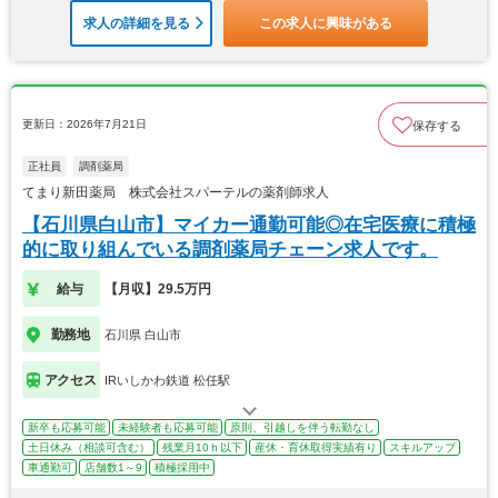
求人の詳細を見る
この求人に興味がある
更新日：2026年7月21日
保存する
正社員
調剤薬局
てまり新田薬局 株式会社スパーテルの薬剤師求人
【石川県白山市】マイカー通勤可能◎在宅医療に積極
的に取り組んでいる調剤薬局チェーン求人です。
給与
【月収】29.5万円
勤務地
石川県 白山市
アクセス
IRいしかわ鉄道 松任駅
新卒も応募可能
未経験者も応募可能
原則、引越しを伴う転勤なし
土日休み（相談可含む）
残業月10ｈ以下
産休・育休取得実績有り
スキルアップ
車通勤可
店舗数1～9
積極採用中