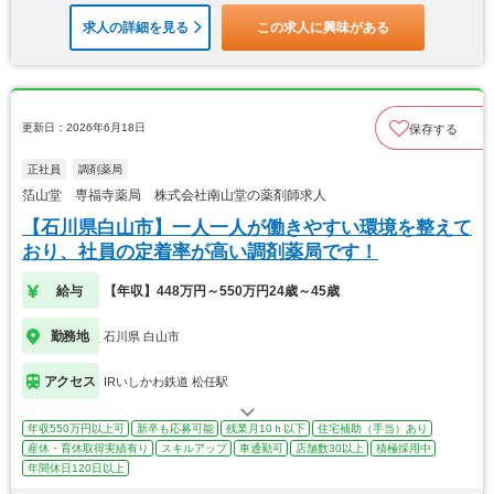
求人の詳細を見る
この求人に興味がある
更新日：2026年6月18日
保存する
正社員
調剤薬局
箔山堂 専福寺薬局 株式会社南山堂の薬剤師求人
【石川県白山市】一人一人が働きやすい環境を整えて
おり、社員の定着率が高い調剤薬局です！
給与
【年収】448万円～550万円24歳～45歳
勤務地
石川県 白山市
アクセス
IRいしかわ鉄道 松任駅
年収550万円以上可
新卒も応募可能
残業月10ｈ以下
住宅補助（手当）あり
産休・育休取得実績有り
スキルアップ
車通勤可
店舗数30以上
積極採用中
年間休日120日以上