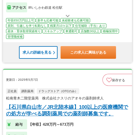
アクセス
IRいしかわ鉄道 松任駅
年収650万円以上可
新卒も応募可能
未経験者も応募可能
原則、引越しを伴う転勤なし
残業月10ｈ以下
住宅補助（手当）あり
産休・育休取得実績有り
スキルアップ
車通勤可
店舗数30以上
積極採用中
管理職候補
求人の詳細を見る
この求人に興味がある
更新日：2025年5月7日
保存する
正社員
調剤薬局
ドラッグストア（OTCのみ）
松南青木二階堂薬局 株式会社クスリのアオキの薬剤師求人
【石川県白山市／JR北陸本線】100以上の医療機関で
の処方が学べる調剤薬局での薬剤師募集です。
給与
【年収】428万円～673万円