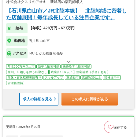
株式会社クスリのアオキ 新旭店の薬剤師求人
【石川県白山市／JR北陸本線】 北陸地域に密着し
た店舗展開！毎年成長している注目企業です。
給与
【年収】428万円～673万円
勤務地
石川県 白山市
アクセス
IRいしかわ鉄道 松任駅
年収650万円以上可
新卒も応募可能
未経験者も応募可能
原則、引越しを伴う転勤なし
残業月10ｈ以下
住宅補助（手当）あり
産休・育休取得実績有り
スキルアップ
車通勤可
店舗数30以上
積極採用中
管理職候補
求人の詳細を見る
この求人に興味がある
更新日：2026年5月20日
保存する