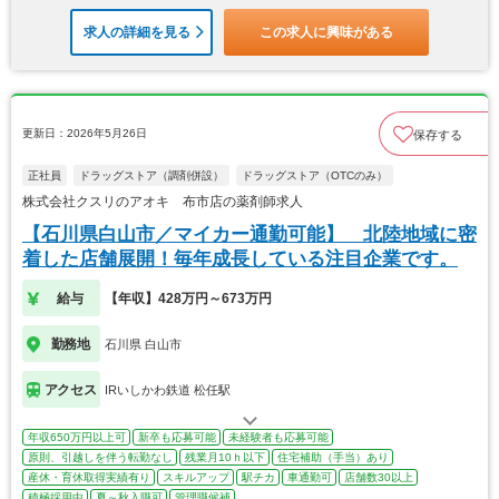
求人の詳細を見る
この求人に興味がある
更新日：2026年5月26日
保存する
正社員
ドラッグストア（調剤併設）
ドラッグストア（OTCのみ）
株式会社クスリのアオキ 布市店の薬剤師求人
【石川県白山市／マイカー通勤可能】 北陸地域に密
着した店舗展開！毎年成長している注目企業です。
給与
【年収】428万円～673万円
勤務地
石川県 白山市
アクセス
IRいしかわ鉄道 松任駅
年収650万円以上可
新卒も応募可能
未経験者も応募可能
原則、引越しを伴う転勤なし
残業月10ｈ以下
住宅補助（手当）あり
産休・育休取得実績有り
スキルアップ
駅チカ
車通勤可
店舗数30以上
積極採用中
夏～秋入職可
管理職候補