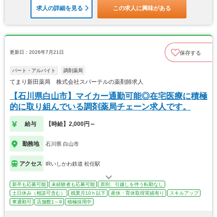
求人の詳細を見る
この求人に興味がある
更新日：2026年7月21日
保存する
パート・アルバイト
調剤薬局
てまり新田薬局 株式会社スパーテルの薬剤師求人
【石川県白山市】マイカー通勤可能◎在宅医療に積極
的に取り組んでいる調剤薬局チェーン求人です。
給与
【時給】2,000円～
勤務地
石川県 白山市
アクセス
IRいしかわ鉄道 松任駅
新卒も応募可能
未経験者も応募可能
原則、引越しを伴う転勤なし
土日休み（相談可含む）
残業月10ｈ以下
産休・育休取得実績有り
スキルアップ
車通勤可
店舗数1～9
積極採用中