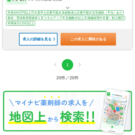
年収600万円以上可
新卒も応募可能
未経験者も応募可能
住宅補助（手当）あり
産休・育休取得実績有り
スキルアップ
店舗数30以上
積極採用中
夏～秋入職可
年間休日120日以上
求人の詳細を見る
この求人に興味がある
1
20件／20件