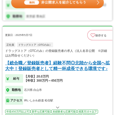
更新日：2025年5月7日
保存する
正社員
ドラッグストア（OTCのみ）
ドラッグストア（OTCのみ）の登録販売者の求人（法人名非公開 ※詳細
はお問合せください）
【総合職／登録販売者】経験不問◎北陸から全国へ拡
大中！登録販売者として精一杯成長できる環境です♪
【月収】20.0万円
給与
【年収】300万円～450万円
勤務地
石川県 白山市
アクセス
IRいしかわ鉄道 松任駅
年収450万円以上可
新卒も応募可能
未経験者も応募可能
残業月10ｈ以下