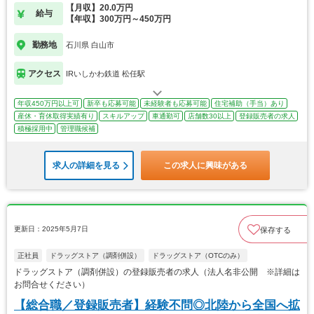
【月収】20.0万円
給与
【年収】300万円～450万円
勤務地
石川県 白山市
アクセス
IRいしかわ鉄道 松任駅
年収450万円以上可
新卒も応募可能
未経験者も応募可能
住宅補助（手当）あり
産休・育休取得実績有り
スキルアップ
車通勤可
店舗数30以上
登録販売者の求人
積極採用中
管理職候補
求人の詳細を見る
この求人に興味がある
更新日：2025年5月7日
保存する
正社員
ドラッグストア（調剤併設）
ドラッグストア（OTCのみ）
ドラッグストア（調剤併設）の登録販売者の求人（法人名非公開 ※詳細は
お問合せください）
【総合職／登録販売者】経験不問◎北陸から全国へ拡