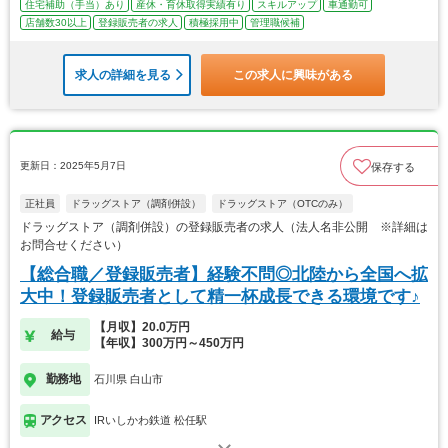
住宅補助（手当）あり
産休・育休取得実績有り
スキルアップ
車通勤可
店舗数30以上
登録販売者の求人
積極採用中
管理職候補
求人の詳細を見る
この求人に興味がある
更新日：2025年5月7日
保存する
正社員
ドラッグストア（調剤併設）
ドラッグストア（OTCのみ）
ドラッグストア（調剤併設）の登録販売者の求人（法人名非公開 ※詳細は
お問合せください）
【総合職／登録販売者】経験不問◎北陸から全国へ拡
大中！登録販売者として精一杯成長できる環境です♪
【月収】20.0万円
給与
【年収】300万円～450万円
勤務地
石川県 白山市
アクセス
IRいしかわ鉄道 松任駅