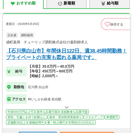
おすすめ順
新着順
給与順
更新日：2026年5月26日
保存する
正社員
調剤薬局
成町薬局 チューリップ調剤株式会社の薬剤師求人
【石川県白山市】年間休日122日、週38.45時間勤務！
プライベートの充実も図れる薬局です。
【月収】30.0万円～40.0万円
給与
【年収】450万円～600万円
【時給】2,000円～
勤務地
石川県 白山市
アクセス
IRいしかわ鉄道 松任駅
年収600万円以上可
新卒も応募可能
未経験者も応募可能
原則、引越しを伴う転勤なし
産休・育休取得実績有り
スキルアップ
車通勤可
店舗数30以上
積極採用中
夏～秋入職可
年間休日120日以上