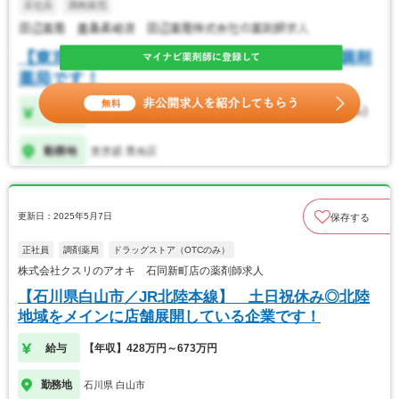
更新日：2025年5月7日
保存する
正社員
調剤薬局
ドラッグストア（OTCのみ）
株式会社クスリのアオキ 石同新町店の薬剤師求人
【石川県白山市／JR北陸本線】 土日祝休み◎北陸
地域をメインに店舗展開している企業です！
給与
【年収】428万円～673万円
勤務地
石川県 白山市