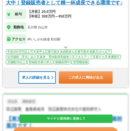
大中！登録販売者として精一杯成長できる環境です♪
【月収】20.0万円
給与
【年収】300万円～450万円
勤務地
石川県 白山市
アクセス
IRいしかわ鉄道 松任駅
年収450万円以上可
新卒も応募可能
未経験者も応募可能
残業月10ｈ以下
住宅補助（手当）あり
産休・育休取得実績有り
スキルアップ
駅チカ
車通勤可
店舗数30以上
登録販売者の求人
積極採用中
管理職候補
求人の詳細を見る
この求人に興味がある