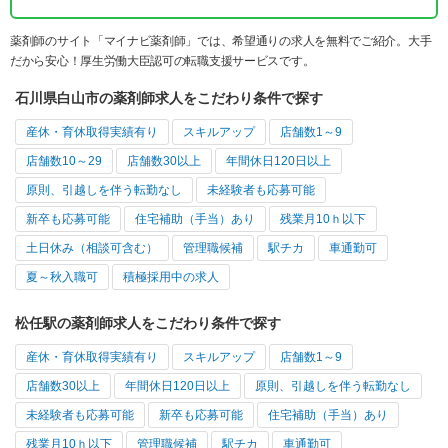
薬剤師のサイト「マイナビ薬剤師」では、希望通りの求人を無料でご紹介。大手
だから安心！厚生労働大臣認可の転職支援サービスです。
石川県白山市の薬剤師求人をこだわり条件で探す
産休・育休取得実績有り
スキルアップ
店舗数1～9
店舗数10～29
店舗数30以上
年間休日120日以上
原則、引越しを伴う転勤なし
未経験者も応募可能
新卒も応募可能
住宅補助（手当）あり
残業月10ｈ以下
土日休み（相談可含む）
管理職候補
駅チカ
車通勤可
夏～秋入職可
積極採用中の求人
松任駅の薬剤師求人をこだわり条件で探す
産休・育休取得実績有り
スキルアップ
店舗数1～9
店舗数30以上
年間休日120日以上
原則、引越しを伴う転勤なし
未経験者も応募可能
新卒も応募可能
住宅補助（手当）あり
残業月10ｈ以下
管理職候補
駅チカ
車通勤可