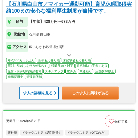
【石川県白山市／マイカー通勤可能】育児休暇取得実
績100％の安心な福利厚生制度が自慢です。
給与
【年収】428万円～673万円
勤務地
石川県 白山市
アクセス
IRいしかわ鉄道 松任駅
年収650万円以上可
新卒も応募可能
未経験者も応募可能
原則、引越しを伴う転勤なし
残業月10ｈ以下
住宅補助（手当）あり
産休・育休取得実績有り
スキルアップ
駅チカ
車通勤可
店舗数30以上
積極採用中
管理職候補
求人の詳細を見る
この求人に興味がある
更新日：2026年5月20日
保存する
正社員
ドラッグストア（調剤併設）
ドラッグストア（OTCのみ）