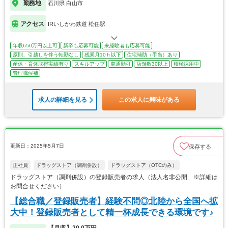
勤務地
石川県 白山市
アクセス
IRいしかわ鉄道 松任駅
年収650万円以上可
新卒も応募可能
未経験者も応募可能
原則、引越しを伴う転勤なし
残業月10ｈ以下
住宅補助（手当）あり
産休・育休取得実績有り
スキルアップ
車通勤可
店舗数30以上
積極採用中
管理職候補
求人の詳細を見る
この求人に興味がある
更新日：2025年5月7日
保存する
正社員
ドラッグストア（調剤併設）
ドラッグストア（OTCのみ）
ドラッグストア（調剤併設）の登録販売者の求人（法人名非公開 ※詳細は
お問合せください）
【総合職／登録販売者】経験不問◎北陸から全国へ拡
大中！登録販売者として精一杯成長できる環境です♪