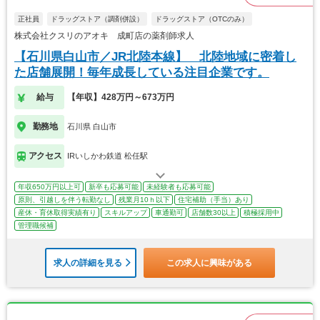
正社員
ドラッグストア（調剤併設）
ドラッグストア（OTCのみ）
株式会社クスリのアオキ 成町店の薬剤師求人
【石川県白山市／JR北陸本線】 北陸地域に密着し
た店舗展開！毎年成長している注目企業です。
給与
【年収】428万円～673万円
勤務地
石川県 白山市
アクセス
IRいしかわ鉄道 松任駅
年収650万円以上可
新卒も応募可能
未経験者も応募可能
原則、引越しを伴う転勤なし
残業月10ｈ以下
住宅補助（手当）あり
産休・育休取得実績有り
スキルアップ
車通勤可
店舗数30以上
積極採用中
管理職候補
求人の詳細を見る
この求人に興味がある