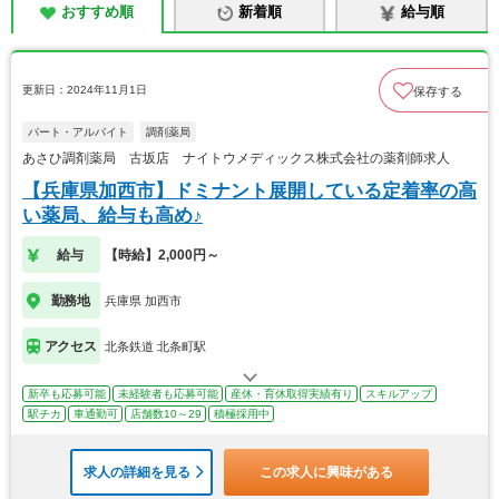
おすすめ順
新着順
給与順
更新日：2024年11月1日
保存する
パート・アルバイト
調剤薬局
あさひ調剤薬局 古坂店 ナイトウメディックス株式会社の薬剤師求人
【兵庫県加西市】ドミナント展開している定着率の高
い薬局、給与も高め♪
給与
【時給】2,000円～
勤務地
兵庫県 加西市
アクセス
北条鉄道 北条町駅
新卒も応募可能
未経験者も応募可能
産休・育休取得実績有り
スキルアップ
駅チカ
車通勤可
店舗数10～29
積極採用中
求人の詳細を見る
この求人に興味がある