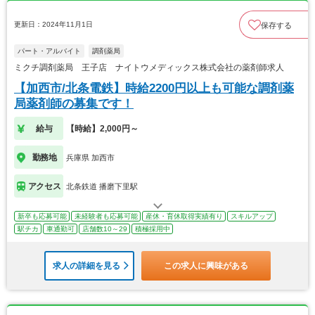
更新日：2024年11月1日
保存する
パート・アルバイト
調剤薬局
ミクチ調剤薬局 王子店 ナイトウメディックス株式会社の薬剤師求人
【加西市/北条電鉄】時給2200円以上も可能な調剤薬
局薬剤師の募集です！
給与
【時給】2,000円～
勤務地
兵庫県 加西市
アクセス
北条鉄道 播磨下里駅
新卒も応募可能
未経験者も応募可能
産休・育休取得実績有り
スキルアップ
駅チカ
車通勤可
店舗数10～29
積極採用中
求人の詳細を見る
この求人に興味がある