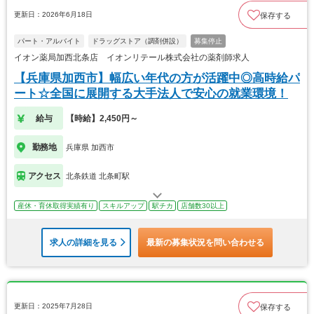
更新日：2026年6月18日
保存する
パート・アルバイト
ドラッグストア（調剤併設）
募集停止
イオン薬局加西北条店 イオンリテール株式会社の薬剤師求人
【兵庫県加西市】幅広い年代の方が活躍中◎高時給パ
ート☆全国に展開する大手法人で安心の就業環境！
給与
【時給】2,450円～
勤務地
兵庫県 加西市
アクセス
北条鉄道 北条町駅
産休・育休取得実績有り
スキルアップ
駅チカ
店舗数30以上
求人の詳細を見る
最新の募集状況を問い合わせる
更新日：2025年7月28日
保存する