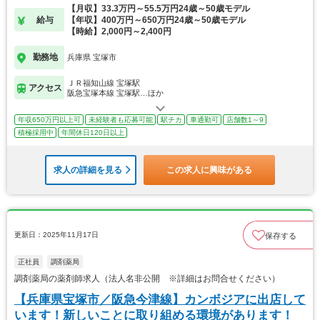
【月収】33.3万円～55.5万円24歳～50歳モデル
給与
【年収】400万円～650万円24歳～50歳モデル
【時給】2,000円～2,400円
勤務地
兵庫県 宝塚市
ＪＲ福知山線 宝塚駅
アクセス
阪急宝塚本線 宝塚駅…ほか
年収650万円以上可
未経験者も応募可能
駅チカ
車通勤可
店舗数1～9
積極採用中
年間休日120日以上
求人の詳細を見る
この求人に興味がある
更新日：2025年11月17日
保存する
正社員
調剤薬局
調剤薬局の薬剤師求人（法人名非公開 ※詳細はお問合せください）
【兵庫県宝塚市／阪急今津線】カンボジアに出店して
います！新しいことに取り組める環境があります！