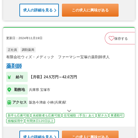
求人の詳細を見る
この求人に興味がある
更新日：2024年11月19日
保存する
正社員
調剤薬局
有限会社ウィズ・メディック ファーマシー宝塚の薬剤師求人
薬剤師
給与
【月収】24.5万円～42.0万円
勤務地
兵庫県 宝塚市
アクセス
阪急今津線 小林(兵庫)駅
新卒も応募可能
未経験者も応募可能
住宅補助（手当）あり
駅チカ
車通勤可
積極採用中
年間休日120日以上
求人の詳細を見る
この求人に興味がある