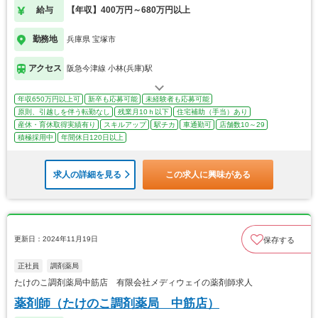
給与
【年収】400万円～680万円以上
勤務地
兵庫県 宝塚市
アクセス
阪急今津線 小林(兵庫)駅
年収650万円以上可
新卒も応募可能
未経験者も応募可能
原則、引越しを伴う転勤なし
残業月10ｈ以下
住宅補助（手当）あり
産休・育休取得実績有り
スキルアップ
駅チカ
車通勤可
店舗数10～29
積極採用中
年間休日120日以上
求人の詳細を見る
この求人に興味がある
更新日：2024年11月19日
保存する
正社員
調剤薬局
たけのこ調剤薬局中筋店 有限会社メディウェイの薬剤師求人
薬剤師（たけのこ調剤薬局 中筋店）