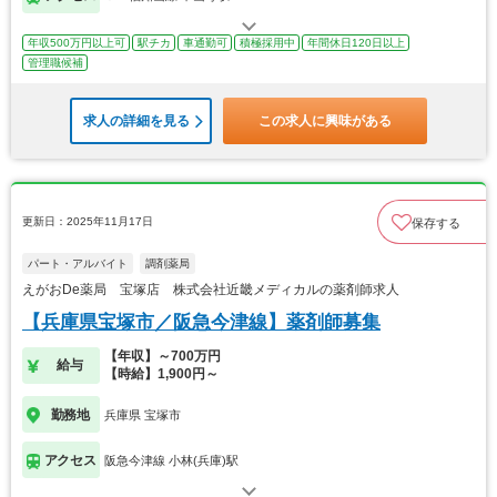
年収500万円以上可
駅チカ
車通勤可
積極採用中
年間休日120日以上
管理職候補
求人の詳細を見る
この求人に興味がある
更新日：2025年11月17日
保存する
パート・アルバイト
調剤薬局
えがおDe薬局 宝塚店 株式会社近畿メディカルの薬剤師求人
【兵庫県宝塚市／阪急今津線】薬剤師募集
【年収】～700万円
給与
【時給】1,900円～
勤務地
兵庫県 宝塚市
アクセス
阪急今津線 小林(兵庫)駅