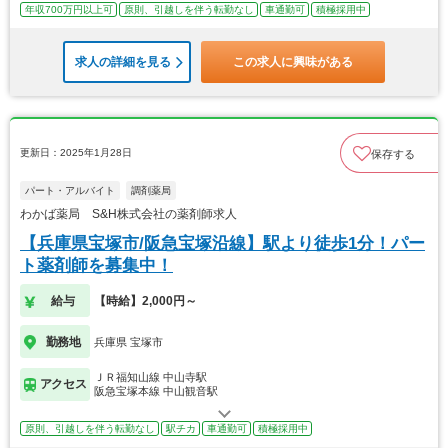
年収700万円以上可
原則、引越しを伴う転勤なし
車通勤可
積極採用中
求人の詳細を見る
この求人に興味がある
更新日：2025年1月28日
保存する
パート・アルバイト
調剤薬局
わかば薬局 S&H株式会社の薬剤師求人
【兵庫県宝塚市/阪急宝塚沿線】駅より徒歩1分！パー
ト薬剤師を募集中！
給与
【時給】2,000円～
勤務地
兵庫県 宝塚市
ＪＲ福知山線 中山寺駅
アクセス
阪急宝塚本線 中山観音駅
原則、引越しを伴う転勤なし
駅チカ
車通勤可
積極採用中