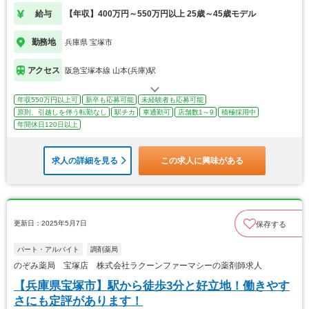
給与
【年収】400万円～550万円以上 25歳～45歳モデル
勤務地
兵庫県 宝塚市
アクセス
阪急宝塚本線 山本(兵庫)駅
年収550万円以上可
新卒も応募可能
未経験者も応募可能
原則、引越しを伴う転勤なし
駅チカ
車通勤可
店舗数1～9
積極採用中
年間休日120日以上
求人の詳細を見る
この求人に興味がある
更新日：2025年5月7日
保存する
パート・アルバイト
調剤薬局
のぞみ薬局 宝塚店 株式会社ラクーンファーマシーの薬剤師求人
【兵庫県宝塚市】駅から徒歩3分と好立地！働きやす
さにも定評があります！