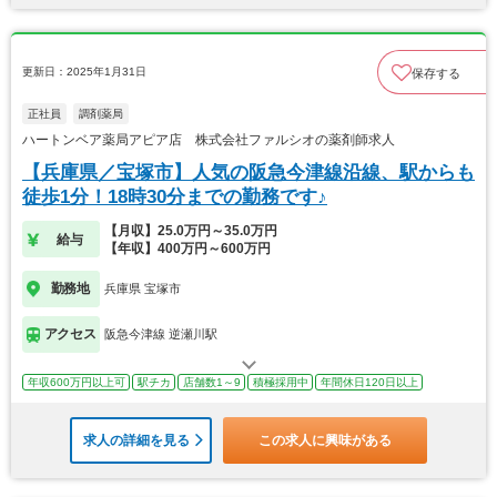
更新日：2025年1月31日
保存する
正社員
調剤薬局
ハートンベア薬局アピア店 株式会社ファルシオの薬剤師求人
【兵庫県／宝塚市】人気の阪急今津線沿線、駅からも
徒歩1分！18時30分までの勤務です♪
【月収】25.0万円～35.0万円
給与
【年収】400万円～600万円
勤務地
兵庫県 宝塚市
アクセス
阪急今津線 逆瀬川駅
年収600万円以上可
駅チカ
店舗数1～9
積極採用中
年間休日120日以上
求人の詳細を見る
この求人に興味がある