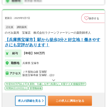
更新日：2025年5月7日
保存する
正社員
調剤薬局
のぞみ薬局 宝塚店 株式会社ラクーンファーマシーの薬剤師求人
【兵庫県宝塚市】駅から徒歩3分と好立地！働きやす
さにも定評があります！
給与
【年収】500万円
勤務地
兵庫県 宝塚市
ＪＲ福知山線 宝塚駅
アクセス
阪急宝塚本線 宝塚駅…ほか
年収500万円以上可
原則、引越しを伴う転勤なし
駅チカ
積極採用中
年間休日120日以上
管理職候補
求人の詳細を見る
この求人に興味がある