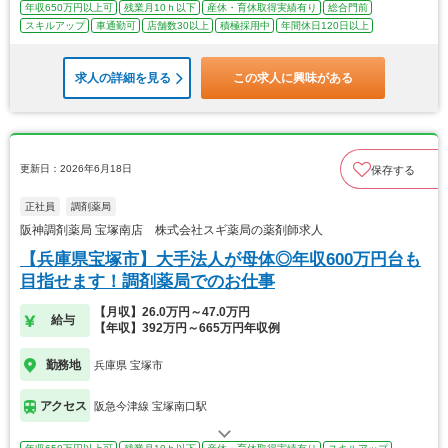
年収650万円以上可
残業月10ｈ以下
産休・育休取得実績有り
総合門前
スキルアップ
車通勤可
店舗数30以上
積極採用中
年間休日120日以上
求人の詳細を見る
この求人に興味がある
更新日：2026年6月18日
保存する
正社員
調剤薬局
阪神調剤薬局 宝塚南店 株式会社スギ薬局の薬剤師求人
【兵庫県宝塚市】大手法人が母体◎年収600万円台も
目指せます！調剤薬局でのお仕事
【月収】26.0万円～47.0万円
給与
【年収】392万円～665万円年収例
勤務地
兵庫県 宝塚市
アクセス
阪急今津線 宝塚南口駅