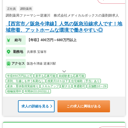
正社員
調剤薬局
調剤薬局ファーマシー逆瀬川 株式会社メディカルボックスの薬剤師求人
【西宮市／阪急今津線】人気の阪急沿線求人です！地
域密着、アットホームな環境で働きやすい◎
給与
【年収】400万円～680万円以上
勤務地
兵庫県 宝塚市
アクセス
阪急今津線 逆瀬川駅
年収650万円以上可
新卒も応募可能
未経験者も応募可能
原則、引越しを伴う転勤なし
残業月10ｈ以下
住宅補助（手当）あり
産休・育休取得実績有り
スキルアップ
駅チカ
車通勤可
店舗数10～29
積極採用中
年間休日120日以上
求人の詳細を見る
この求人に興味がある