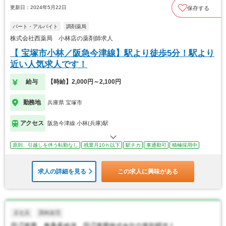
更新日：2024年5月22日
保存する
パート・アルバイト
調剤薬局
株式会社西薬局 小林店の薬剤師求人
【 宝塚市小林／阪急今津線】駅より徒歩5分！駅より
近い人気求人です！
給与
【時給】2,000円～2,100円
勤務地
兵庫県 宝塚市
アクセス
阪急今津線 小林(兵庫)駅
原則、引越しを伴う転勤なし
残業月10ｈ以下
駅チカ
車通勤可
積極採用中
求人の詳細を見る
この求人に興味がある