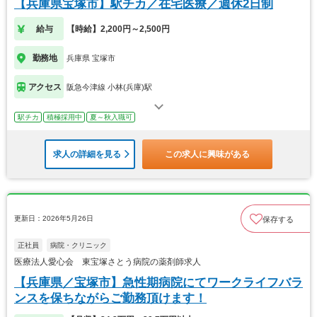
【兵庫県宝塚市】駅チカ／在宅医療／週休2日制
給与
【時給】2,200円～2,500円
勤務地
兵庫県 宝塚市
アクセス
阪急今津線 小林(兵庫)駅
駅チカ
積極採用中
夏～秋入職可
求人の詳細を見る
この求人に興味がある
更新日：2026年5月26日
保存する
正社員
病院・クリニック
医療法人愛心会 東宝塚さとう病院の薬剤師求人
【兵庫県／宝塚市】急性期病院にてワークライフバラ
ンスを保ちながらご勤務頂けます！