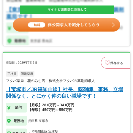
更新日：2026年7月2日
保存する
正社員
調剤薬局
フタバ薬局 花のみち店 株式会社フタバの薬剤師求人
【宝塚市／JR福知山線】社長、薬剤師、事務、立場
関係なく、とにかく仲の良い職場です！
【月収】28.0万円～34.0万円
給与
【年収】450万円～550万円
勤務地
兵庫県 宝塚市
ＪＲ福知山線 宝塚駅