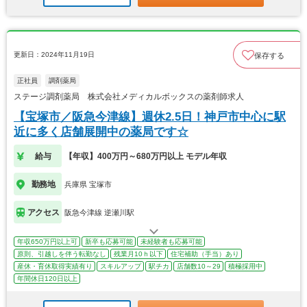
更新日：2024年11月19日
保存する
正社員
調剤薬局
ステージ調剤薬局 株式会社メディカルボックスの薬剤師求人
【宝塚市／阪急今津線】週休2.5日！神戸市中心に駅
近に多く店舗展開中の薬局です☆
給与
【年収】400万円～680万円以上 モデル年収
勤務地
兵庫県 宝塚市
アクセス
阪急今津線 逆瀬川駅
年収650万円以上可
新卒も応募可能
未経験者も応募可能
原則、引越しを伴う転勤なし
残業月10ｈ以下
住宅補助（手当）あり
産休・育休取得実績有り
スキルアップ
駅チカ
店舗数10～29
積極採用中
年間休日120日以上