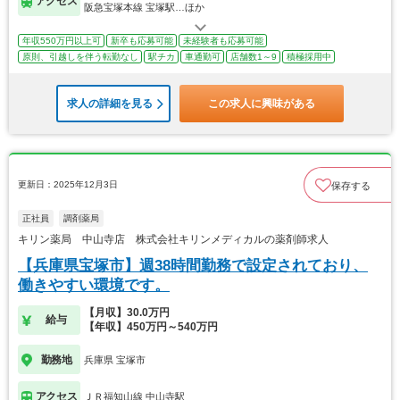
アクセス
阪急宝塚本線 宝塚駅…ほか
年収550万円以上可
新卒も応募可能
未経験者も応募可能
原則、引越しを伴う転勤なし
駅チカ
車通勤可
店舗数1～9
積極採用中
求人の詳細を見る
この求人に興味がある
更新日：2025年12月3日
保存する
正社員
調剤薬局
キリン薬局 中山寺店 株式会社キリンメディカルの薬剤師求人
【兵庫県宝塚市】週38時間勤務で設定されており、
働きやすい環境です。
【月収】30.0万円
給与
【年収】450万円～540万円
勤務地
兵庫県 宝塚市
アクセス
ＪＲ福知山線 中山寺駅