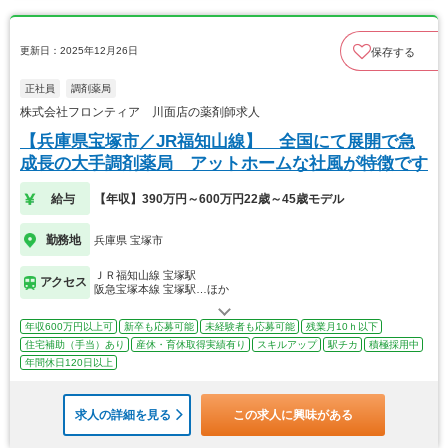
更新日：2025年12月26日
保存する
正社員
調剤薬局
株式会社フロンティア 川面店の薬剤師求人
【兵庫県宝塚市／JR福知山線】 全国にて展開で急
成長の大手調剤薬局 アットホームな社風が特徴です
給与
【年収】390万円～600万円22歳～45歳モデル
勤務地
兵庫県 宝塚市
ＪＲ福知山線 宝塚駅
アクセス
阪急宝塚本線 宝塚駅…ほか
年収600万円以上可
新卒も応募可能
未経験者も応募可能
残業月10ｈ以下
住宅補助（手当）あり
産休・育休取得実績有り
スキルアップ
駅チカ
積極採用中
年間休日120日以上
求人の詳細を見る
この求人に興味がある