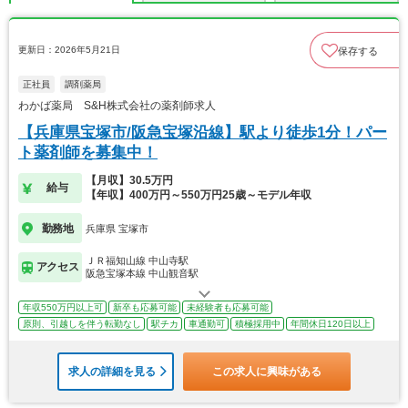
更新日：2026年5月21日
保存する
正社員
調剤薬局
わかば薬局 S&H株式会社の薬剤師求人
【兵庫県宝塚市/阪急宝塚沿線】駅より徒歩1分！パー
ト薬剤師を募集中！
【月収】30.5万円
給与
【年収】400万円～550万円25歳～モデル年収
勤務地
兵庫県 宝塚市
ＪＲ福知山線 中山寺駅
アクセス
阪急宝塚本線 中山観音駅
年収550万円以上可
新卒も応募可能
未経験者も応募可能
原則、引越しを伴う転勤なし
駅チカ
車通勤可
積極採用中
年間休日120日以上
求人の詳細を見る
この求人に興味がある