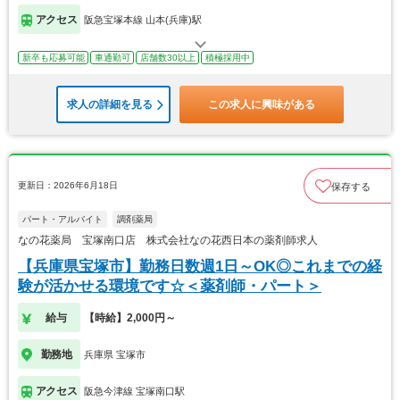
アクセス
阪急宝塚本線 山本(兵庫)駅
新卒も応募可能
車通勤可
店舗数30以上
積極採用中
求人の詳細を見る
この求人に興味がある
更新日：2026年6月18日
保存する
パート・アルバイト
調剤薬局
なの花薬局 宝塚南口店 株式会社なの花西日本の薬剤師求人
【兵庫県宝塚市】勤務日数週1日～OK◎これまでの経
験が活かせる環境です☆＜薬剤師・パート＞
給与
【時給】2,000円～
勤務地
兵庫県 宝塚市
アクセス
阪急今津線 宝塚南口駅