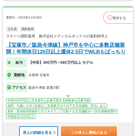
更新日：2024年11月19日
保存する
正社員
調剤薬局
ステージ調剤薬局 株式会社メディカルボックスの薬剤師求人
【宝塚市／阪急今津線】神戸市を中心に多数店舗展
開！年間休日120日以上週休2.5日でWLBもばっちり
給与
【年収】400万円～680万円以上 モデル
勤務地
兵庫県 宝塚市
アクセス
阪急今津線 逆瀬川駅
年収650万円以上可
新卒も応募可能
未経験者も応募可能
原則、引越しを伴う転勤なし
残業月10ｈ以下
住宅補助（手当）あり
産休・育休取得実績有り
スキルアップ
駅チカ
店舗数10～29
積極採用中
年間休日120日以上
求人の詳細を見る
この求人に興味がある