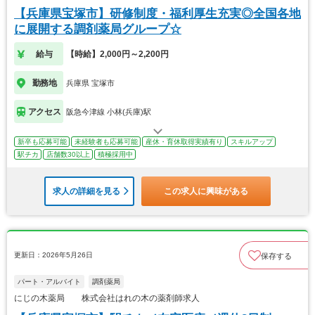
【兵庫県宝塚市】研修制度・福利厚生充実◎全国各地
に展開する調剤薬局グループ☆
給与
【時給】2,000円～2,200円
勤務地
兵庫県 宝塚市
アクセス
阪急今津線 小林(兵庫)駅
新卒も応募可能
未経験者も応募可能
産休・育休取得実績有り
スキルアップ
駅チカ
店舗数30以上
積極採用中
求人の詳細を見る
この求人に興味がある
更新日：2026年5月26日
保存する
パート・アルバイト
調剤薬局
にじの木薬局 株式会社はれの木の薬剤師求人