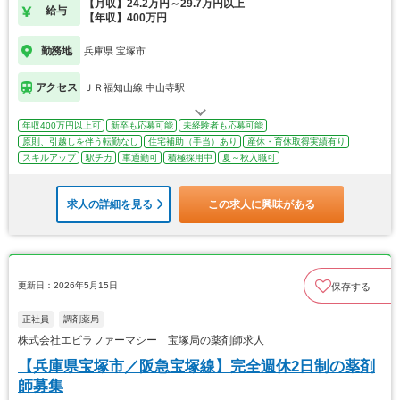
【月収】24.2万円～29.7万円以上
給与
【年収】400万円
勤務地
兵庫県 宝塚市
アクセス
ＪＲ福知山線 中山寺駅
年収400万円以上可
新卒も応募可能
未経験者も応募可能
原則、引越しを伴う転勤なし
住宅補助（手当）あり
産休・育休取得実績有り
スキルアップ
駅チカ
車通勤可
積極採用中
夏～秋入職可
求人の詳細を見る
この求人に興味がある
更新日：2026年5月15日
保存する
正社員
調剤薬局
株式会社エビラファーマシー 宝塚局の薬剤師求人
【兵庫県宝塚市／阪急宝塚線】完全週休2日制の薬剤
師募集