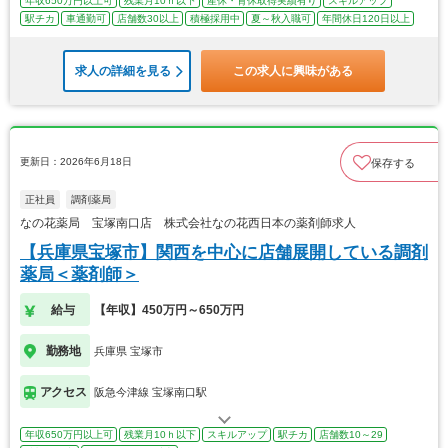
年収650万円以上可
残業月10ｈ以下
産休・育休取得実績有り
スキルアップ
駅チカ
車通勤可
店舗数30以上
積極採用中
夏～秋入職可
年間休日120日以上
求人の詳細を見る
この求人に興味がある
更新日：2026年6月18日
保存する
正社員
調剤薬局
なの花薬局 宝塚南口店 株式会社なの花西日本の薬剤師求人
【兵庫県宝塚市】関西を中心に店舗展開している調剤
薬局＜薬剤師＞
給与
【年収】450万円～650万円
勤務地
兵庫県 宝塚市
アクセス
阪急今津線 宝塚南口駅
年収650万円以上可
残業月10ｈ以下
スキルアップ
駅チカ
店舗数10～29