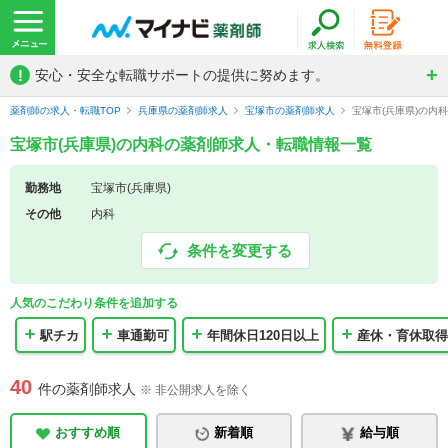
!
安心・安全な転職サポートの提供に努めます。
薬剤師の求人・転職TOP
兵庫県の薬剤師求人
宝塚市の薬剤師求人
宝塚市(兵庫県)の内
宝塚市(兵庫県)の内科の薬剤師求人・転職情報一覧
勤務地
宝塚市(兵庫県)
その他
内科
条件を変更する
人気のこだわり条件を追加する
駅チカ
車通勤可
年間休日120日以上
産休・育休取得
40
件の薬剤師求人
※ 非公開求人を除く
おすすめ順
新着順
給与順