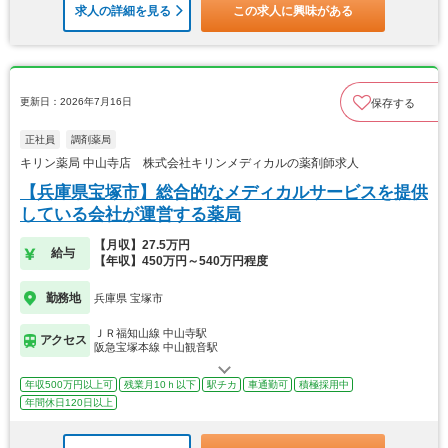
求人の詳細を見る
この求人に興味がある
更新日：2026年7月16日
保存する
正社員
調剤薬局
キリン薬局 中山寺店 株式会社キリンメディカルの薬剤師求人
【兵庫県宝塚市】総合的なメディカルサービスを提供
している会社が運営する薬局
【月収】27.5万円
給与
【年収】450万円～540万円程度
勤務地
兵庫県 宝塚市
ＪＲ福知山線 中山寺駅
アクセス
阪急宝塚本線 中山観音駅
年収500万円以上可
残業月10ｈ以下
駅チカ
車通勤可
積極採用中
年間休日120日以上