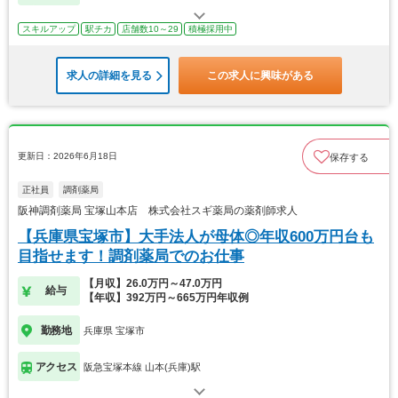
スキルアップ
駅チカ
店舗数10～29
積極採用中
求人の詳細を見る
この求人に興味がある
更新日：2026年6月18日
保存する
正社員
調剤薬局
阪神調剤薬局 宝塚山本店 株式会社スギ薬局の薬剤師求人
【兵庫県宝塚市】大手法人が母体◎年収600万円台も
目指せます！調剤薬局でのお仕事
【月収】26.0万円～47.0万円
給与
【年収】392万円～665万円年収例
勤務地
兵庫県 宝塚市
アクセス
阪急宝塚本線 山本(兵庫)駅