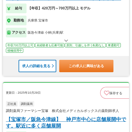
給与
【年収】420万円～700万円以上 モデル
勤務地
兵庫県 宝塚市
アクセス
阪急今津線 小林(兵庫)駅
年収700万円以上可
未経験者も応募可能
原則、引越しを伴う転勤なし
車通勤可
積極採用中
求人の詳細を見る
この求人に興味がある
更新日：2025年10月29日
保存する
正社員
調剤薬局
調剤薬局ファーマシー宝塚 株式会社メディカルボックスの薬剤師求人
【宝塚市／阪急今津線】 神戸市中心に店舗展開中で
す。駅近に多く店舗展開