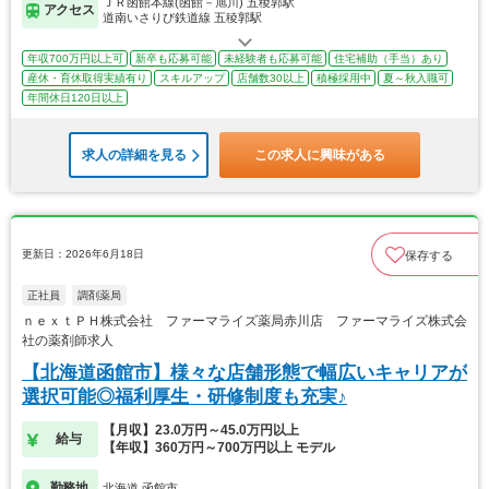
ＪＲ函館本線(函館－旭川) 五稜郭駅
アクセス
道南いさりび鉄道線 五稜郭駅
年収700万円以上可
新卒も応募可能
未経験者も応募可能
住宅補助（手当）あり
産休・育休取得実績有り
スキルアップ
店舗数30以上
積極採用中
夏～秋入職可
年間休日120日以上
求人の詳細を見る
この求人に興味がある
更新日：2026年6月18日
保存する
正社員
調剤薬局
ｎｅｘｔＰＨ株式会社 ファーマライズ薬局赤川店 ファーマライズ株式会
社の薬剤師求人
【北海道函館市】様々な店舗形態で幅広いキャリアが
選択可能◎福利厚生・研修制度も充実♪
【月収】23.0万円～45.0万円以上
給与
【年収】360万円～700万円以上 モデル
勤務地
北海道 函館市