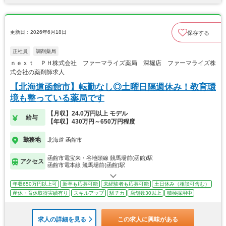
更新日：2026年6月18日
保存する
正社員
調剤薬局
ｎｅｘｔ ＰＨ株式会社 ファーマライズ薬局 深堀店 ファーマライズ株
式会社の薬剤師求人
【北海道函館市】転勤なし◎土曜日隔週休み！教育環
境も整っている薬局です
【月収】24.0万円以上 モデル
給与
【年収】430万円～650万円程度
勤務地
北海道 函館市
函館市電宝来・谷地頭線 競馬場前(函館)駅
アクセス
函館市電本線 競馬場前(函館)駅
年収650万円以上可
新卒も応募可能
未経験者も応募可能
土日休み（相談可含む）
産休・育休取得実績有り
スキルアップ
駅チカ
店舗数30以上
積極採用中
求人の詳細を見る
この求人に興味がある