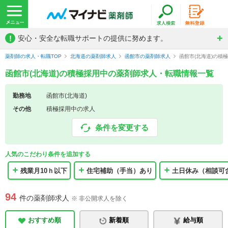
!
安心・安全な転職サポートの提供に努めます。
薬剤師の求人・転職TOP
北海道の薬剤師求人
函館市の薬剤師求人
函館市(北海道)の積
函館市(北海道)の積極採用中の薬剤師求人・転職情報一覧
勤務地
函館市(北海道)
その他
積極採用中の求人
条件を変更する
人気のこだわり条件を追加する
残業月10ｈ以下
住宅補助（手当）あり
土日休み（相談可
94
件の薬剤師求人
※ 非公開求人を除く
おすすめ順
新着順
給与順