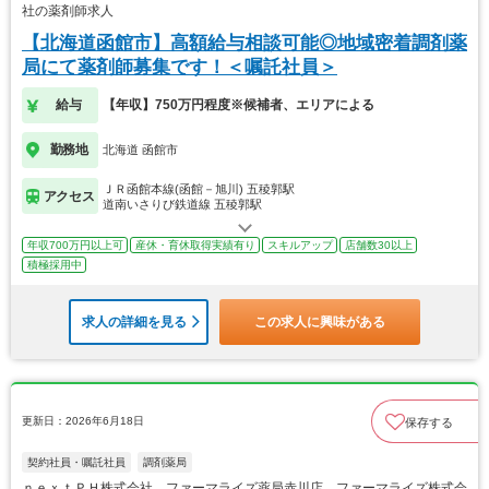
社の薬剤師求人
【北海道函館市】高額給与相談可能◎地域密着調剤薬
局にて薬剤師募集です！＜嘱託社員＞
給与
【年収】750万円程度※候補者、エリアによる
勤務地
北海道 函館市
ＪＲ函館本線(函館－旭川) 五稜郭駅
アクセス
道南いさりび鉄道線 五稜郭駅
年収700万円以上可
産休・育休取得実績有り
スキルアップ
店舗数30以上
積極採用中
求人の詳細を見る
この求人に興味がある
更新日：2026年6月18日
保存する
契約社員・嘱託社員
調剤薬局
ｎｅｘｔＰＨ株式会社 ファーマライズ薬局赤川店 ファーマライズ株式会