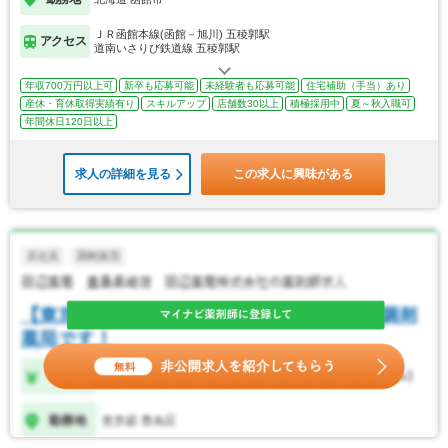
ＪＲ函館本線(函館－旭川) 五稜郭駅
アクセス
道南いさりび鉄道線 五稜郭駅
年収700万円以上可
新卒も応募可能
未経験者も応募可能
住宅補助（手当）あり
産休・育休取得実績有り
スキルアップ
店舗数30以上
積極採用中
夏～秋入職可
年間休日120日以上
求人の詳細を見る
この求人に興味がある