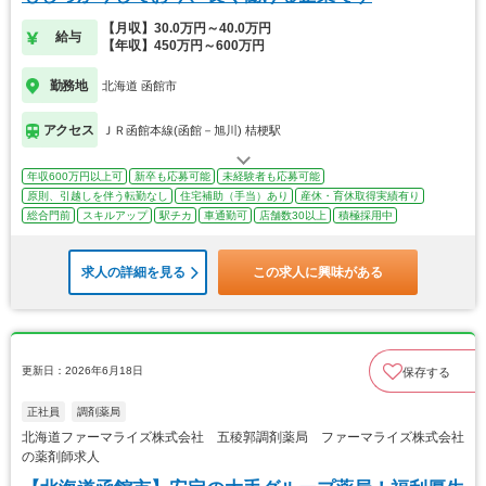
【月収】30.0万円～40.0万円
給与
【年収】450万円～600万円
勤務地
北海道 函館市
アクセス
ＪＲ函館本線(函館－旭川) 桔梗駅
年収600万円以上可
新卒も応募可能
未経験者も応募可能
原則、引越しを伴う転勤なし
住宅補助（手当）あり
産休・育休取得実績有り
総合門前
スキルアップ
駅チカ
車通勤可
店舗数30以上
積極採用中
求人の詳細を見る
この求人に興味がある
更新日：2026年6月18日
保存する
正社員
調剤薬局
北海道ファーマライズ株式会社 五稜郭調剤薬局 ファーマライズ株式会社
の薬剤師求人