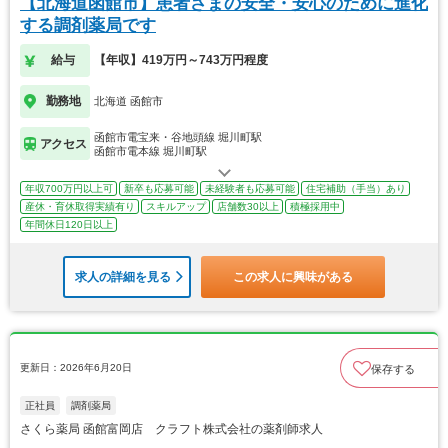
【北海道函館市】患者さまの安全・安心のために進化
する調剤薬局です
給与
【年収】419万円～743万円程度
勤務地
北海道 函館市
函館市電宝来・谷地頭線 堀川町駅
アクセス
函館市電本線 堀川町駅
年収700万円以上可
新卒も応募可能
未経験者も応募可能
住宅補助（手当）あり
産休・育休取得実績有り
スキルアップ
店舗数30以上
積極採用中
年間休日120日以上
求人の詳細を見る
この求人に興味がある
更新日：2026年6月20日
保存する
正社員
調剤薬局
さくら薬局 函館富岡店 クラフト株式会社の薬剤師求人