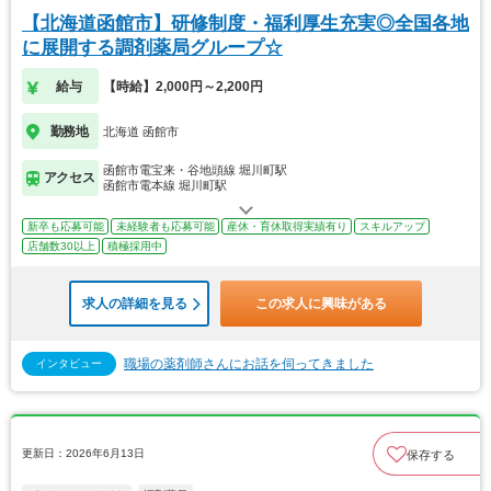
【北海道函館市】研修制度・福利厚生充実◎全国各地
に展開する調剤薬局グループ☆
給与
【時給】2,000円～2,200円
勤務地
北海道 函館市
函館市電宝来・谷地頭線 堀川町駅
アクセス
函館市電本線 堀川町駅
新卒も応募可能
未経験者も応募可能
産休・育休取得実績有り
スキルアップ
店舗数30以上
積極採用中
求人の詳細を見る
この求人に興味がある
職場の薬剤師さんにお話を伺ってきました
インタビュー
更新日：2026年6月13日
保存する