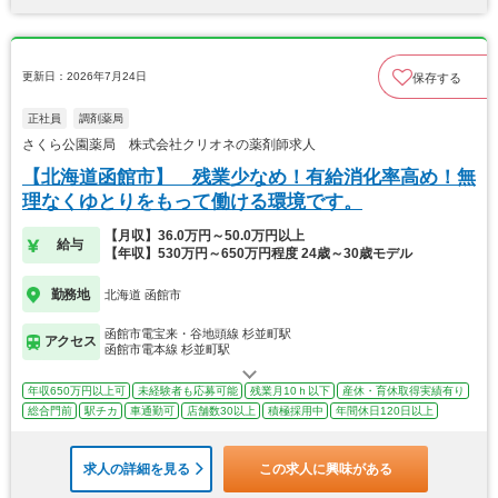
更新日：2026年7月24日
保存する
正社員
調剤薬局
さくら公園薬局 株式会社クリオネの薬剤師求人
【北海道函館市】 残業少なめ！有給消化率高め！無
理なくゆとりをもって働ける環境です。
【月収】36.0万円～50.0万円以上
給与
【年収】530万円～650万円程度 24歳～30歳モデル
勤務地
北海道 函館市
函館市電宝来・谷地頭線 杉並町駅
アクセス
函館市電本線 杉並町駅
年収650万円以上可
未経験者も応募可能
残業月10ｈ以下
産休・育休取得実績有り
総合門前
駅チカ
車通勤可
店舗数30以上
積極採用中
年間休日120日以上
求人の詳細を見る
この求人に興味がある