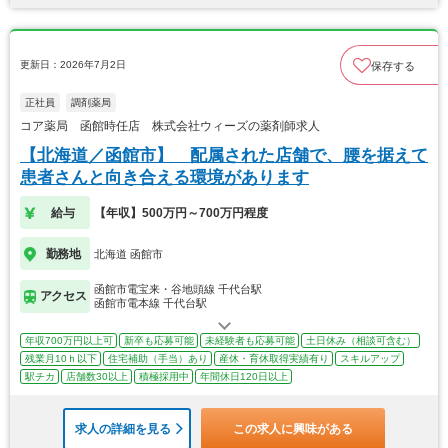
更新日：2026年7月2日
保存する
正社員
調剤薬局
コア薬局 函館時任店 株式会社ウィーズの薬剤師求人
【北海道／函館市】 配属された店舗で、腰を据えて
患者さんと向き合える環境があります
給与
【年収】500万円～700万円程度
勤務地
北海道 函館市
函館市電宝来・谷地頭線 千代台駅
アクセス
函館市電本線 千代台駅
年収700万円以上可
新卒も応募可能
未経験者も応募可能
土日休み（相談可含む）
残業月10ｈ以下
住宅補助（手当）あり
産休・育休取得実績有り
スキルアップ
駅チカ
店舗数30以上
積極採用中
年間休日120日以上
求人の詳細を見る
この求人に興味がある