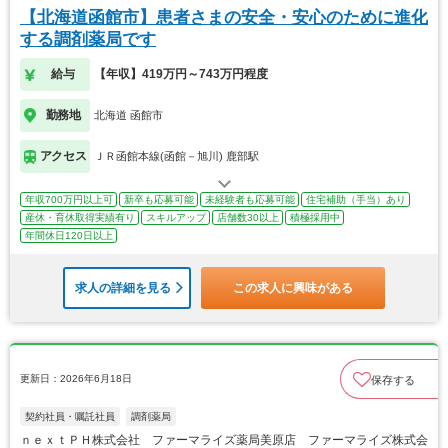
【北海道函館市】患者さまの安全・安心のために進化
する調剤薬局です
給与
【年収】419万円～743万円程度
勤務地
北海道 函館市
アクセス
ＪＲ函館本線(函館－旭川) 鹿部駅
年収700万円以上可
新卒も応募可能
未経験者も応募可能
住宅補助（手当）あり
産休・育休取得実績有り
スキルアップ
店舗数30以上
積極採用中
年間休日120日以上
求人の詳細を見る
この求人に興味がある
更新日：2026年6月18日
保存する
契約社員・嘱託社員
調剤薬局
ｎｅｘｔＰＨ株式会社 ファーマライズ薬局美原店 ファーマライズ株式会