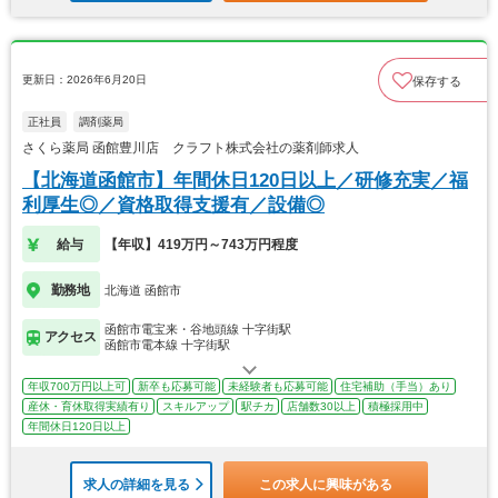
更新日：2026年6月20日
保存する
正社員
調剤薬局
さくら薬局 函館豊川店 クラフト株式会社の薬剤師求人
【北海道函館市】年間休日120日以上／研修充実／福
利厚生◎／資格取得支援有／設備◎
給与
【年収】419万円～743万円程度
勤務地
北海道 函館市
函館市電宝来・谷地頭線 十字街駅
アクセス
函館市電本線 十字街駅
年収700万円以上可
新卒も応募可能
未経験者も応募可能
住宅補助（手当）あり
産休・育休取得実績有り
スキルアップ
駅チカ
店舗数30以上
積極採用中
年間休日120日以上
求人の詳細を見る
この求人に興味がある