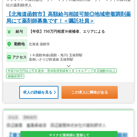
社の薬剤師求人
【北海道函館市】高額給与相談可能◎地域密着調剤薬
局にて薬剤師募集です！＜嘱託社員＞
給与
【年収】750万円程度※候補者、エリアによる
勤務地
北海道 函館市
ＪＲ函館本線(函館－旭川) 五稜郭駅
アクセス
道南いさりび鉄道線 五稜郭駅
年収700万円以上可
産休・育休取得実績有り
スキルアップ
店舗数30以上
積極採用中
求人の詳細を見る
この求人に興味がある