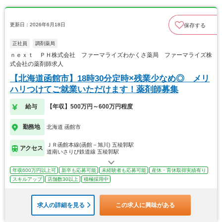
更新日：2026年6月18日
保存する
正社員
調剤薬局
ｎｅｘｔ ＰＨ株式会社 ファーマライズわかくさ薬局 ファーマライズ株
式会社の薬剤師求人
【北海道函館市】18時30分定時×残業少なめ◎ メリ
ハリつけてご就業いただけます！薬剤師募集
給与
【年収】500万円～600万円程度
勤務地
北海道 函館市
ＪＲ函館本線(函館－旭川) 五稜郭駅
アクセス
道南いさりび鉄道線 五稜郭駅
年収600万円以上可
新卒も応募可能
未経験者も応募可能
産休・育休取得実績有り
スキルアップ
店舗数30以上
積極採用中
求人の詳細を見る
この求人に興味がある