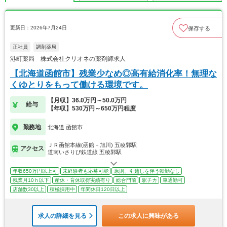
更新日：2026年7月24日
保存する
正社員
調剤薬局
港町薬局 株式会社クリオネの薬剤師求人
【北海道函館市】残業少なめ◎高有給消化率！無理な
くゆとりをもって働ける環境です。
【月収】36.0万円～50.0万円
給与
【年収】530万円～650万円程度
勤務地
北海道 函館市
ＪＲ函館本線(函館－旭川) 五稜郭駅
アクセス
道南いさりび鉄道線 五稜郭駅
年収650万円以上可
未経験者も応募可能
原則、引越しを伴う転勤なし
残業月10ｈ以下
産休・育休取得実績有り
総合門前
駅チカ
車通勤可
店舗数30以上
積極採用中
年間休日120日以上
求人の詳細を見る
この求人に興味がある