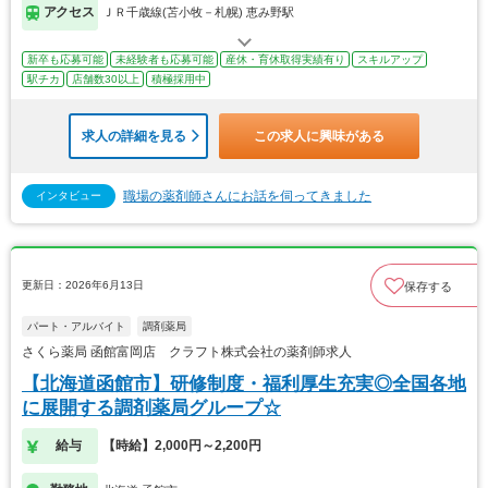
アクセス
ＪＲ千歳線(苫小牧－札幌) 恵み野駅
新卒も応募可能
未経験者も応募可能
産休・育休取得実績有り
スキルアップ
駅チカ
店舗数30以上
積極採用中
求人の詳細を見る
この求人に興味がある
職場の薬剤師さんにお話を伺ってきました
インタビュー
更新日：2026年6月13日
保存する
パート・アルバイト
調剤薬局
さくら薬局 函館富岡店 クラフト株式会社の薬剤師求人
【北海道函館市】研修制度・福利厚生充実◎全国各地
に展開する調剤薬局グループ☆
給与
【時給】2,000円～2,200円