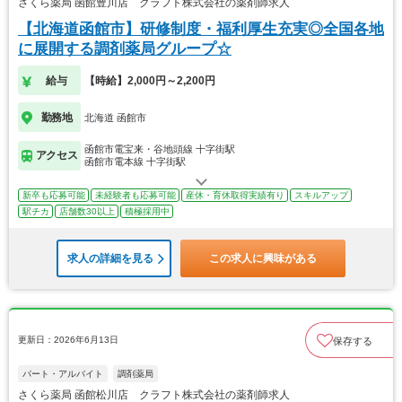
さくら薬局 函館豊川店 クラフト株式会社の薬剤師求人
【北海道函館市】研修制度・福利厚生充実◎全国各地
に展開する調剤薬局グループ☆
給与
【時給】2,000円～2,200円
勤務地
北海道 函館市
函館市電宝来・谷地頭線 十字街駅
アクセス
函館市電本線 十字街駅
新卒も応募可能
未経験者も応募可能
産休・育休取得実績有り
スキルアップ
駅チカ
店舗数30以上
積極採用中
求人の詳細を見る
この求人に興味がある
更新日：2026年6月13日
保存する
パート・アルバイト
調剤薬局
さくら薬局 函館松川店 クラフト株式会社の薬剤師求人