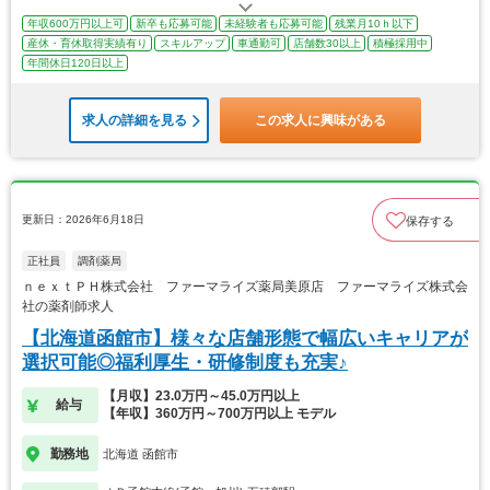
年収600万円以上可
新卒も応募可能
未経験者も応募可能
残業月10ｈ以下
産休・育休取得実績有り
スキルアップ
車通勤可
店舗数30以上
積極採用中
年間休日120日以上
求人の詳細を見る
この求人に興味がある
更新日：2026年6月18日
保存する
正社員
調剤薬局
ｎｅｘｔＰＨ株式会社 ファーマライズ薬局美原店 ファーマライズ株式会
社の薬剤師求人
【北海道函館市】様々な店舗形態で幅広いキャリアが
選択可能◎福利厚生・研修制度も充実♪
【月収】23.0万円～45.0万円以上
給与
【年収】360万円～700万円以上 モデル
勤務地
北海道 函館市