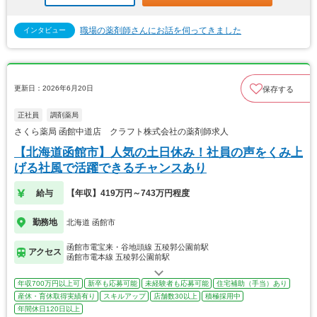
職場の薬剤師さんにお話を伺ってきました
インタビュー
更新日：2026年6月20日
保存する
正社員
調剤薬局
さくら薬局 函館中道店 クラフト株式会社の薬剤師求人
【北海道函館市】人気の土日休み！社員の声をくみ上
げる社風で活躍できるチャンスあり
給与
【年収】419万円～743万円程度
勤務地
北海道 函館市
函館市電宝来・谷地頭線 五稜郭公園前駅
アクセス
函館市電本線 五稜郭公園前駅
年収700万円以上可
新卒も応募可能
未経験者も応募可能
住宅補助（手当）あり
産休・育休取得実績有り
スキルアップ
店舗数30以上
積極採用中
年間休日120日以上