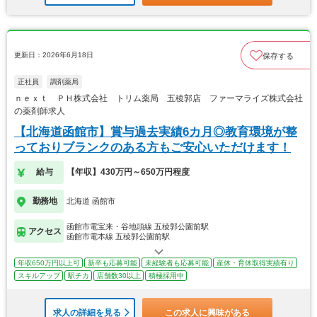
更新日：2026年6月18日
保存する
正社員
調剤薬局
ｎｅｘｔ ＰＨ株式会社 トリム薬局 五稜郭店 ファーマライズ株式会社
の薬剤師求人
【北海道函館市】賞与過去実績6カ月◎教育環境が整
っておりブランクのある方もご安心いただけます！
給与
【年収】430万円～650万円程度
勤務地
北海道 函館市
函館市電宝来・谷地頭線 五稜郭公園前駅
アクセス
函館市電本線 五稜郭公園前駅
年収650万円以上可
新卒も応募可能
未経験者も応募可能
産休・育休取得実績有り
スキルアップ
駅チカ
店舗数30以上
積極採用中
求人の詳細を見る
この求人に興味がある