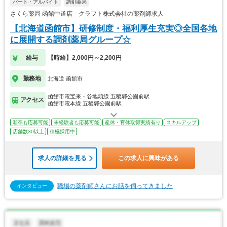
パート・アルバイト
調剤薬局
さくら薬局 函館中道店 クラフト株式会社の薬剤師求人
【北海道函館市】研修制度・福利厚生充実◎全国各地
に展開する調剤薬局グループ☆
給与
【時給】2,000円～2,200円
勤務地
北海道 函館市
函館市電宝来・谷地頭線 五稜郭公園前駅
アクセス
函館市電本線 五稜郭公園前駅
新卒も応募可能
未経験者も応募可能
産休・育休取得実績有り
スキルアップ
店舗数30以上
積極採用中
求人の詳細を見る
この求人に興味がある
職場の薬剤師さんにお話を伺ってきました
インタビュー