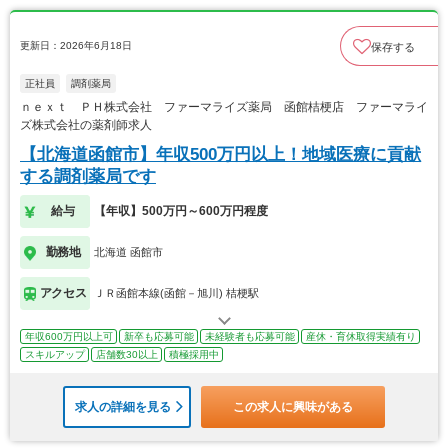
更新日：2026年6月18日
保存する
正社員
調剤薬局
ｎｅｘｔ ＰＨ株式会社 ファーマライズ薬局 函館桔梗店 ファーマライ
ズ株式会社の薬剤師求人
【北海道函館市】年収500万円以上！地域医療に貢献
する調剤薬局です
給与
【年収】500万円～600万円程度
勤務地
北海道 函館市
アクセス
ＪＲ函館本線(函館－旭川) 桔梗駅
年収600万円以上可
新卒も応募可能
未経験者も応募可能
産休・育休取得実績有り
スキルアップ
店舗数30以上
積極採用中
求人の詳細を見る
この求人に興味がある