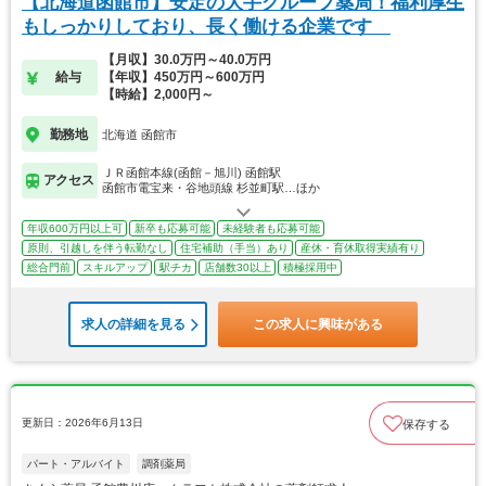
【北海道函館市】安定の大手グループ薬局！福利厚生
もしっかりしており、長く働ける企業です
【月収】30.0万円～40.0万円
給与
【年収】450万円～600万円
【時給】2,000円～
勤務地
北海道 函館市
ＪＲ函館本線(函館－旭川) 函館駅
アクセス
函館市電宝来・谷地頭線 杉並町駅…ほか
年収600万円以上可
新卒も応募可能
未経験者も応募可能
原則、引越しを伴う転勤なし
住宅補助（手当）あり
産休・育休取得実績有り
総合門前
スキルアップ
駅チカ
店舗数30以上
積極採用中
求人の詳細を見る
この求人に興味がある
更新日：2026年6月13日
保存する
パート・アルバイト
調剤薬局