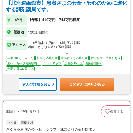
【北海道函館市】患者さまの安全・安心のために進化
する調剤薬局です。
給与
【年収】419万円～743万円程度
勤務地
北海道 函館市
ＪＲ函館本線(函館－旭川) 五稜郭駅
アクセス
道南いさりび鉄道線 五稜郭駅
年収700万円以上可
新卒も応募可能
未経験者も応募可能
住宅補助（手当）あり
産休・育休取得実績有り
スキルアップ
店舗数30以上
積極採用中
年間休日120日以上
求人の詳細を見る
この求人に興味がある
更新日：2026年6月19日
保存する
正社員
調剤薬局
さくら薬局 南かやべ店 クラフト株式会社の薬剤師求人