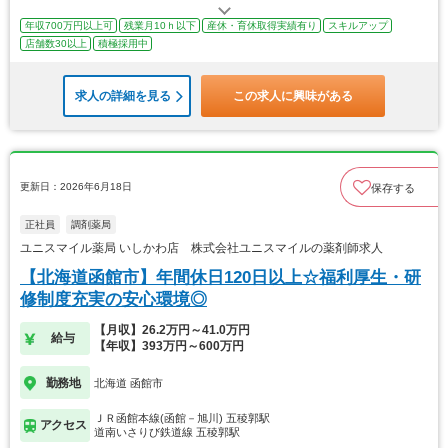
年収700万円以上可
残業月10ｈ以下
産休・育休取得実績有り
スキルアップ
店舗数30以上
積極採用中
求人の詳細を見る
この求人に興味がある
更新日：2026年6月18日
保存する
正社員
調剤薬局
ユニスマイル薬局 いしかわ店 株式会社ユニスマイルの薬剤師求人
【北海道函館市】年間休日120日以上☆福利厚生・研
修制度充実の安心環境◎
【月収】26.2万円～41.0万円
給与
【年収】393万円～600万円
勤務地
北海道 函館市
ＪＲ函館本線(函館－旭川) 五稜郭駅
アクセス
道南いさりび鉄道線 五稜郭駅