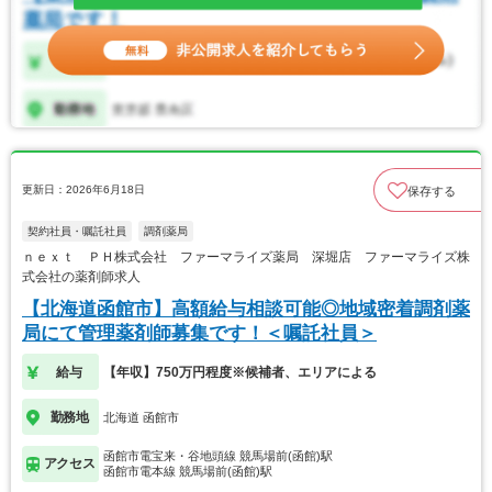
更新日：2026年6月18日
保存する
契約社員・嘱託社員
調剤薬局
ｎｅｘｔ ＰＨ株式会社 ファーマライズ薬局 深堀店 ファーマライズ株
式会社の薬剤師求人
【北海道函館市】高額給与相談可能◎地域密着調剤薬
局にて管理薬剤師募集です！＜嘱託社員＞
給与
【年収】750万円程度※候補者、エリアによる
勤務地
北海道 函館市
函館市電宝来・谷地頭線 競馬場前(函館)駅
アクセス
函館市電本線 競馬場前(函館)駅