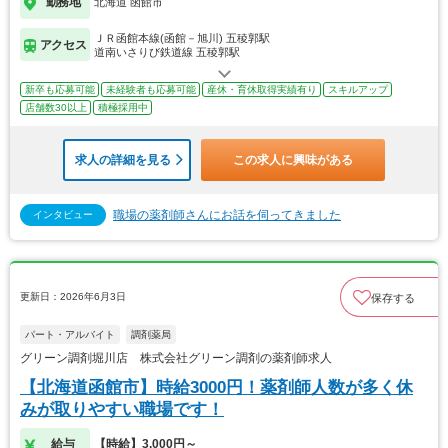
勤務地
北海道 函館市
ＪＲ函館本線(函館－旭川) 五稜郭駅
アクセス
道南いさりび鉄道線 五稜郭駅
新卒も応募可能
未経験者も応募可能
産休・育休取得実績有り
スキルアップ
店舗数30以上
積極採用中
求人の詳細を見る
この求人に興味がある
職場の薬剤師さんにお話を伺ってきました
インタビュー
更新日：2026年6月3日
保存する
パート・アルバイト
調剤薬局
グリーン調剤堀川店 株式会社グリーン調剤の薬剤師求人
【北海道函館市】時給3000円！薬剤師人数が多く休
みが取りやすい職場です！
給与
【時給】3,000円～