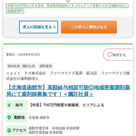
年収700万円以上可
産休・育休取得実績有り
スキルアップ
駅チカ
店舗数30以上
積極採用中
求人の詳細を見る
この求人に興味がある
更新日：2026年6月18日
保存する
契約社員・嘱託社員
調剤薬局
ｎｅｘｔ ＰＨ株式会社 ファーマライズ薬局 鍛冶店 ファーマライズ株
式会社の薬剤師求人
【北海道函館市】高額給与相談可能◎地域密着調剤薬
局にて薬剤師募集です！＜嘱託社員＞
給与
【年収】750万円程度※候補者、エリアによる
勤務地
北海道 函館市
函館市電宝来・谷地頭線 杉並町駅
アクセス
函館市電本線 杉並町駅