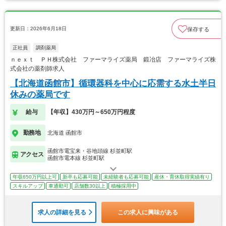
更新日：2026年6月18日
保存する
正社員
調剤薬局
ｎｅｘｔ ＰＨ株式会社 ファーマライズ薬局 鍛冶店 ファーマライズ株
式会社の薬剤師求人
【北海道函館市】循環器科を中心に応需する水土半日
休みの薬局です
給与
【年収】430万円～650万円程度
勤務地
北海道 函館市
函館市電宝来・谷地頭線 杉並町駅
アクセス
函館市電本線 杉並町駅
年収650万円以上可
新卒も応募可能
未経験者も応募可能
産休・育休取得実績有り
スキルアップ
車通勤可
店舗数30以上
積極採用中
求人の詳細を見る
この求人に興味がある