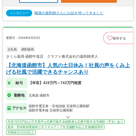
職場の薬剤師さんにお話を伺ってきました
インタビュー
更新日：2026年6月20日
保存する
正社員
調剤薬局
さくら薬局 函館中道店 クラフト株式会社の薬剤師求人
【北海道函館市】人気の土日休み！社員の声をくみ上
げる社風で活躍できるチャンスあり
給与
【年収】419万円～743万円程度
勤務地
北海道 函館市
函館市電宝来・谷地頭線 五稜郭公園前駅
アクセス
函館市電本線 五稜郭公園前駅
年収700万円以上可
新卒も応募可能
未経験者も応募可能
住宅補助（手当）あり
産休・育休取得実績有り
スキルアップ
店舗数30以上
積極採用中
年間休日120日以上