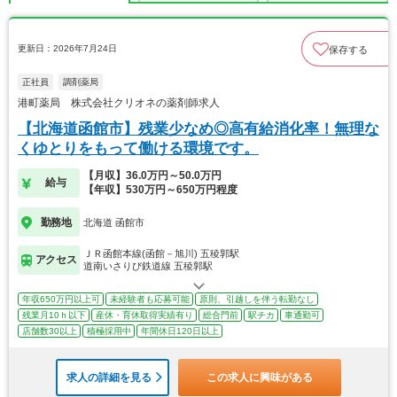
更新日：2026年7月24日
保存する
正社員
調剤薬局
港町薬局 株式会社クリオネの薬剤師求人
【北海道函館市】残業少なめ◎高有給消化率！無理な
くゆとりをもって働ける環境です。
【月収】36.0万円～50.0万円
給与
【年収】530万円～650万円程度
勤務地
北海道 函館市
ＪＲ函館本線(函館－旭川) 五稜郭駅
アクセス
道南いさりび鉄道線 五稜郭駅
年収650万円以上可
未経験者も応募可能
原則、引越しを伴う転勤なし
残業月10ｈ以下
産休・育休取得実績有り
総合門前
駅チカ
車通勤可
店舗数30以上
積極採用中
年間休日120日以上
求人の詳細を見る
この求人に興味がある