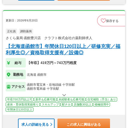
更新日：2026年6月20日
保存する
正社員
調剤薬局
さくら薬局 函館豊川店 クラフト株式会社の薬剤師求人
【北海道函館市】年間休日120日以上／研修充実／福
利厚生◎／資格取得支援有／設備◎
給与
【年収】419万円～743万円程度
勤務地
北海道 函館市
函館市電宝来・谷地頭線 十字街駅
アクセス
函館市電本線 十字街駅
年収700万円以上可
新卒も応募可能
未経験者も応募可能
住宅補助（手当）あり
産休・育休取得実績有り
スキルアップ
駅チカ
店舗数30以上
積極採用中
年間休日120日以上
求人の詳細を見る
この求人に興味がある