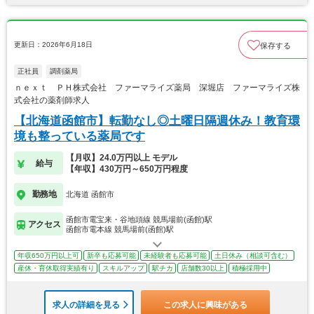
更新日：2026年6月18日
保存する
正社員
調剤薬局
ｎｅｘｔ ＰＨ株式会社 ファーマライズ薬局 深堀店 ファーマライズ株
式会社の薬剤師求人
【北海道函館市】転勤なし◎土曜日隔週休み！教育環
境も整っている薬局です
【月収】24.0万円以上 モデル
給与
【年収】430万円～650万円程度
勤務地
北海道 函館市
函館市電宝来・谷地頭線 競馬場前(函館)駅
アクセス
函館市電本線 競馬場前(函館)駅
年収650万円以上可
新卒も応募可能
未経験者も応募可能
土日休み（相談可含む）
産休・育休取得実績有り
スキルアップ
駅チカ
店舗数30以上
積極採用中
求人の詳細を見る
この求人に興味がある