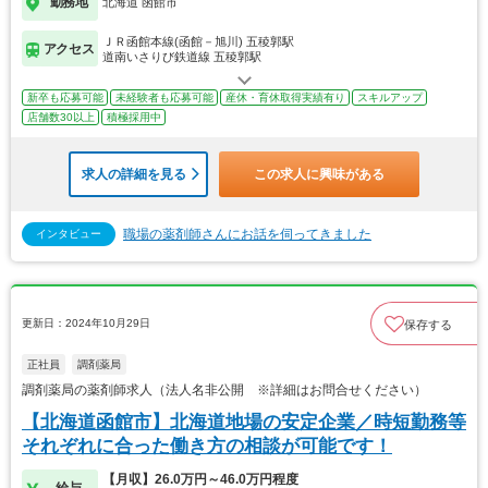
勤務地
北海道 函館市
ＪＲ函館本線(函館－旭川) 五稜郭駅
アクセス
道南いさりび鉄道線 五稜郭駅
新卒も応募可能
未経験者も応募可能
産休・育休取得実績有り
スキルアップ
店舗数30以上
積極採用中
求人の詳細を見る
この求人に興味がある
職場の薬剤師さんにお話を伺ってきました
インタビュー
更新日：2024年10月29日
保存する
正社員
調剤薬局
調剤薬局の薬剤師求人（法人名非公開 ※詳細はお問合せください）
【北海道函館市】北海道地場の安定企業／時短勤務等
それぞれに合った働き方の相談が可能です！
【月収】26.0万円～46.0万円程度
給与