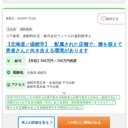
更新日：2026年7月2日
保存する
正社員
調剤薬局
コア薬局 函館時任店 株式会社ウィーズの薬剤師求人
【北海道／函館市】 配属された店舗で、腰を据えて
患者さんと向き合える環境があります
給与
【年収】500万円～700万円程度
勤務地
北海道 函館市
函館市電宝来・谷地頭線 千代台駅
アクセス
函館市電本線 千代台駅
年収700万円以上可
新卒も応募可能
未経験者も応募可能
土日休み（相談可含む）
残業月10ｈ以下
住宅補助（手当）あり
産休・育休取得実績有り
スキルアップ
駅チカ
店舗数30以上
積極採用中
年間休日120日以上
求人の詳細を見る
この求人に興味がある