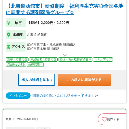
【北海道函館市】研修制度・福利厚生充実◎全国各地
に展開する調剤薬局グループ☆
給与
【時給】2,000円～2,200円
勤務地
北海道 函館市
函館市電宝来・谷地頭線 堀川町駅
アクセス
函館市電本線 堀川町駅
新卒も応募可能
未経験者も応募可能
産休・育休取得実績有り
スキルアップ
店舗数30以上
積極採用中
求人の詳細を見る
この求人に興味がある
職場の薬剤師さんにお話を伺ってきました
インタビュー
更新日：2026年6月13日
保存する