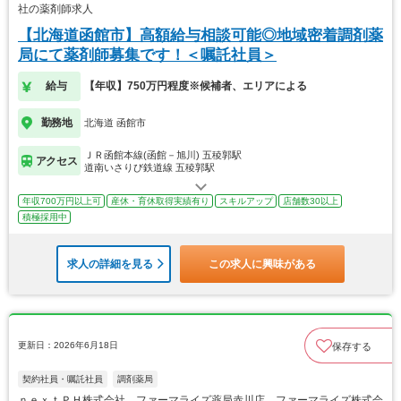
社の薬剤師求人
【北海道函館市】高額給与相談可能◎地域密着調剤薬
局にて薬剤師募集です！＜嘱託社員＞
給与
【年収】750万円程度※候補者、エリアによる
勤務地
北海道 函館市
ＪＲ函館本線(函館－旭川) 五稜郭駅
アクセス
道南いさりび鉄道線 五稜郭駅
年収700万円以上可
産休・育休取得実績有り
スキルアップ
店舗数30以上
積極採用中
求人の詳細を見る
この求人に興味がある
更新日：2026年6月18日
保存する
契約社員・嘱託社員
調剤薬局
ｎｅｘｔＰＨ株式会社 ファーマライズ薬局赤川店 ファーマライズ株式会