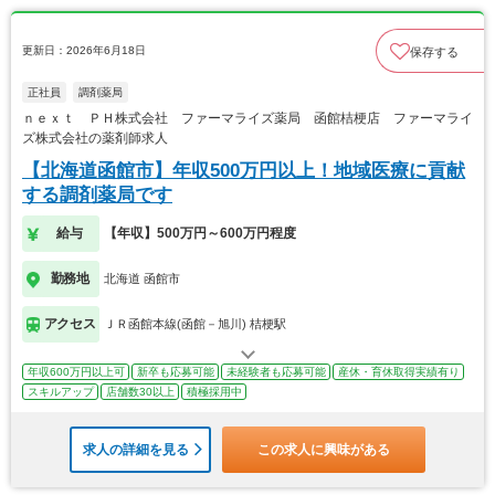
更新日：2026年6月18日
保存する
正社員
調剤薬局
ｎｅｘｔ ＰＨ株式会社 ファーマライズ薬局 函館桔梗店 ファーマライ
ズ株式会社の薬剤師求人
【北海道函館市】年収500万円以上！地域医療に貢献
する調剤薬局です
給与
【年収】500万円～600万円程度
勤務地
北海道 函館市
アクセス
ＪＲ函館本線(函館－旭川) 桔梗駅
年収600万円以上可
新卒も応募可能
未経験者も応募可能
産休・育休取得実績有り
スキルアップ
店舗数30以上
積極採用中
求人の詳細を見る
この求人に興味がある