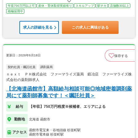
年収700万円以上可
産休・育休取得実績有り
スキルアップ
駅チカ
店舗数30以上
積極採用中
求人の詳細を見る
この求人に興味がある
更新日：2026年6月18日
保存する
契約社員・嘱託社員
調剤薬局
ｎｅｘｔ ＰＨ株式会社 ファーマライズ薬局 鍛冶店 ファーマライズ株
式会社の薬剤師求人
【北海道函館市】高額給与相談可能◎地域密着調剤薬
局にて薬剤師募集です！＜嘱託社員＞
給与
【年収】750万円程度※候補者、エリアによる
勤務地
北海道 函館市
函館市電宝来・谷地頭線 杉並町駅
アクセス
函館市電本線 杉並町駅