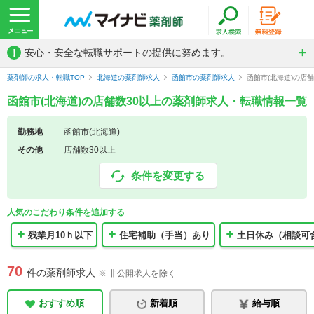
!
安心・安全な転職サポートの提供に努めます。
薬剤師の求人・転職TOP
北海道の薬剤師求人
函館市の薬剤師求人
函館市(北海道)の店
函館市(北海道)の店舗数30以上の薬剤師求人・転職情報一覧
勤務地
函館市(北海道)
その他
店舗数30以上
条件を変更する
人気のこだわり条件を追加する
残業月10ｈ以下
住宅補助（手当）あり
土日休み（相談可
70
件の薬剤師求人
※ 非公開求人を除く
おすすめ順
新着順
給与順