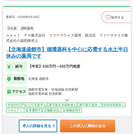
更新日：2026年6月18日
保存する
正社員
調剤薬局
ｎｅｘｔ ＰＨ株式会社 ファーマライズ薬局 鍛冶店 ファーマライズ株
式会社の薬剤師求人
【北海道函館市】循環器科を中心に応需する水土半日
休みの薬局です
給与
【年収】430万円～650万円程度
勤務地
北海道 函館市
函館市電宝来・谷地頭線 杉並町駅
アクセス
函館市電本線 杉並町駅
年収650万円以上可
新卒も応募可能
未経験者も応募可能
産休・育休取得実績有り
スキルアップ
車通勤可
店舗数30以上
積極採用中
求人の詳細を見る
この求人に興味がある