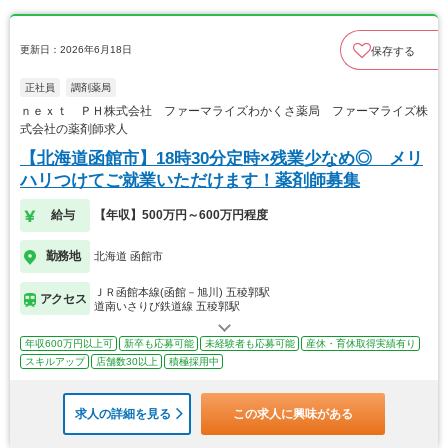
更新日：2026年6月18日
保存する
正社員
調剤薬局
ｎｅｘｔ ＰＨ株式会社 ファーマライズわかくさ薬局 ファーマライズ株
式会社の薬剤師求人
【北海道函館市】18時30分定時×残業少なめ◎ メリ
ハリつけてご就業いただけます！薬剤師募集
給与
【年収】500万円～600万円程度
勤務地
北海道 函館市
ＪＲ函館本線(函館－旭川) 五稜郭駅
アクセス
道南いさりび鉄道線 五稜郭駅
年収600万円以上可
新卒も応募可能
未経験者も応募可能
産休・育休取得実績有り
スキルアップ
店舗数30以上
積極採用中
求人の詳細を見る
この求人に興味がある