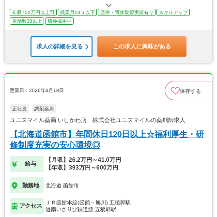
年収700万円以上可
残業月10ｈ以下
産休・育休取得実績有り
スキルアップ
店舗数30以上
積極採用中
求人の詳細を見る
この求人に興味がある
更新日：2026年6月18日
保存する
正社員
調剤薬局
ユニスマイル薬局 いしかわ店 株式会社ユニスマイルの薬剤師求人
【北海道函館市】年間休日120日以上☆福利厚生・研
修制度充実の安心環境◎
【月収】26.2万円～41.0万円
給与
【年収】393万円～600万円
勤務地
北海道 函館市
ＪＲ函館本線(函館－旭川) 五稜郭駅
アクセス
道南いさりび鉄道線 五稜郭駅