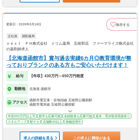
更新日：2026年6月18日
保存する
正社員
調剤薬局
ｎｅｘｔ ＰＨ株式会社 トリム薬局 五稜郭店 ファーマライズ株式会社
の薬剤師求人
【北海道函館市】賞与過去実績6カ月◎教育環境が整
っておりブランクのある方もご安心いただけます！
給与
【年収】430万円～650万円程度
勤務地
北海道 函館市
函館市電宝来・谷地頭線 五稜郭公園前駅
アクセス
函館市電本線 五稜郭公園前駅
年収650万円以上可
新卒も応募可能
未経験者も応募可能
産休・育休取得実績有り
スキルアップ
駅チカ
店舗数30以上
積極採用中
求人の詳細を見る
この求人に興味がある