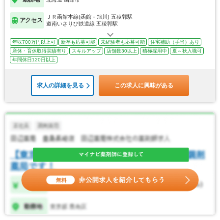
ＪＲ函館本線(函館－旭川) 五稜郭駅
アクセス
道南いさりび鉄道線 五稜郭駅
年収700万円以上可
新卒も応募可能
未経験者も応募可能
住宅補助（手当）あり
産休・育休取得実績有り
スキルアップ
店舗数30以上
積極採用中
夏～秋入職可
年間休日120日以上
求人の詳細を見る
この求人に興味がある