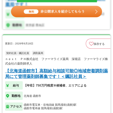
更新日：2026年6月18日
保存する
契約社員・嘱託社員
調剤薬局
ｎｅｘｔ ＰＨ株式会社 ファーマライズ薬局 深堀店 ファーマライズ株
式会社の薬剤師求人
【北海道函館市】高額給与相談可能◎地域密着調剤薬
局にて管理薬剤師募集です！＜嘱託社員＞
給与
【年収】750万円程度※候補者、エリアによる
勤務地
北海道 函館市
函館市電宝来・谷地頭線 競馬場前(函館)駅
アクセス
函館市電本線 競馬場前(函館)駅