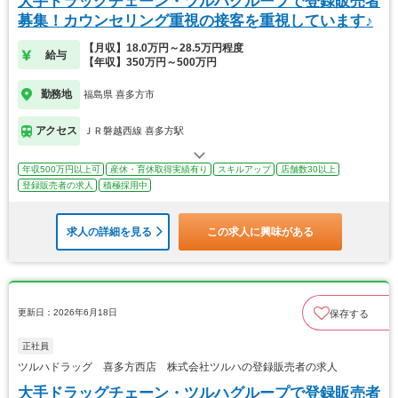
大手ドラッグチェーン・ツルハグループで登録販売者
募集！カウンセリング重視の接客を重視しています♪
【月収】18.0万円～28.5万円程度
給与
【年収】350万円～500万円
勤務地
福島県 喜多方市
アクセス
ＪＲ磐越西線 喜多方駅
年収500万円以上可
産休・育休取得実績有り
スキルアップ
店舗数30以上
登録販売者の求人
積極採用中
求人の詳細を見る
この求人に興味がある
更新日：2026年6月18日
保存する
正社員
ツルハドラッグ 喜多方西店 株式会社ツルハの登録販売者の求人
大手ドラッグチェーン・ツルハグループで登録販売者