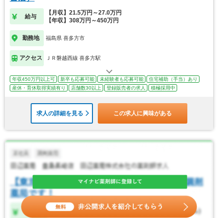
【月収】21.5万円～27.0万円
給与
【年収】308万円～450万円
勤務地
福島県 喜多方市
アクセス
ＪＲ磐越西線 喜多方駅
年収450万円以上可
新卒も応募可能
未経験者も応募可能
住宅補助（手当）あり
産休・育休取得実績有り
店舗数30以上
登録販売者の求人
積極採用中
求人の詳細を見る
この求人に興味がある