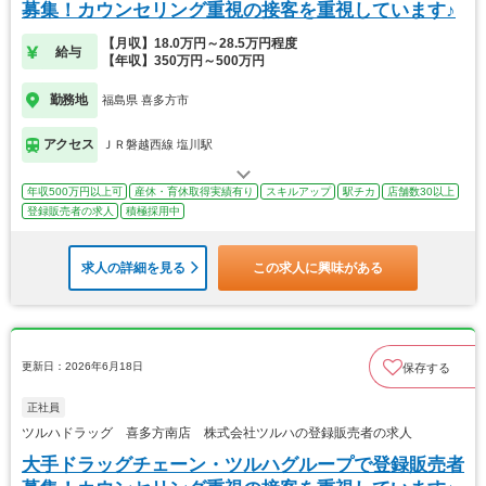
募集！カウンセリング重視の接客を重視しています♪
【月収】18.0万円～28.5万円程度
給与
【年収】350万円～500万円
勤務地
福島県 喜多方市
アクセス
ＪＲ磐越西線 塩川駅
年収500万円以上可
産休・育休取得実績有り
スキルアップ
駅チカ
店舗数30以上
登録販売者の求人
積極採用中
求人の詳細を見る
この求人に興味がある
更新日：2026年6月18日
保存する
正社員
ツルハドラッグ 喜多方南店 株式会社ツルハの登録販売者の求人
大手ドラッグチェーン・ツルハグループで登録販売者