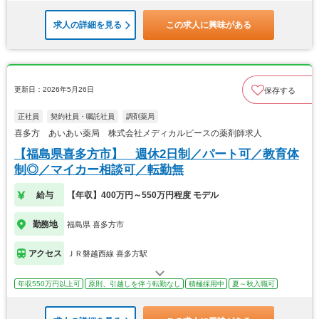
求人の詳細を見る
この求人に興味がある
更新日：2026年5月26日
保存する
正社員
契約社員・嘱託社員
調剤薬局
喜多方 あいあい薬局 株式会社メディカルピースの薬剤師求人
【福島県喜多方市】 週休2日制／パート可／教育体
制◎／マイカー相談可／転勤無
給与
【年収】400万円～550万円程度 モデル
勤務地
福島県 喜多方市
アクセス
ＪＲ磐越西線 喜多方駅
年収550万円以上可
原則、引越しを伴う転勤なし
積極採用中
夏～秋入職可