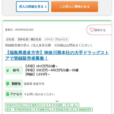
求人の詳細を見る
この求人に興味がある
更新日：2026年6月18日
保存する
正社員
契約社員・嘱託社員
パート・アルバイト
登録販売者の求人（法人名非公開 ※詳細はお問合せください）
【福島県喜多方市】神奈川県本社の大手ドラッグスト
アで登録販売者募集！
【月収】18.0万円22歳～
給与
【年収】330万円～450万円22歳～30歳
【時給】1,033円～
勤務地
福島県 喜多方市
アクセス
※お問い合わせください
年収450万円以上可
残業月10ｈ以下
住宅補助（手当）あり
産休・育休取得実績有り
店舗数30以上
登録販売者の求人
積極採用中