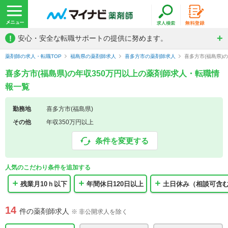
!
安心・安全な転職サポートの提供に努めます。
薬剤師の求人・転職TOP
福島県の薬剤師求人
喜多方市の薬剤師求人
喜多方市(福島県)
喜多方市(福島県)の年収350万円以上の薬剤師求人・転職情
報一覧
勤務地
喜多方市(福島県)
その他
年収350万円以上
条件を変更する
人気のこだわり条件を追加する
残業月10ｈ以下
年間休日120日以上
土日休み（相談可含
14
件の薬剤師求人
※ 非公開求人を除く