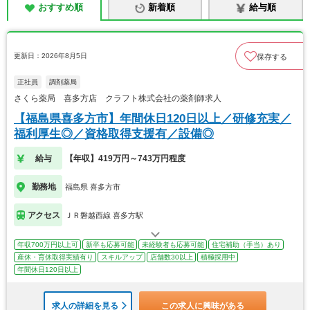
おすすめ順
新着順
給与順
更新日：2026年8月5日
保存する
正社員
調剤薬局
さくら薬局 喜多方店 クラフト株式会社の薬剤師求人
【福島県喜多方市】年間休日120日以上／研修充実／
福利厚生◎／資格取得支援有／設備◎
給与
【年収】419万円～743万円程度
勤務地
福島県 喜多方市
アクセス
ＪＲ磐越西線 喜多方駅
年収700万円以上可
新卒も応募可能
未経験者も応募可能
住宅補助（手当）あり
産休・育休取得実績有り
スキルアップ
店舗数30以上
積極採用中
年間休日120日以上
求人の詳細を見る
この求人に興味がある