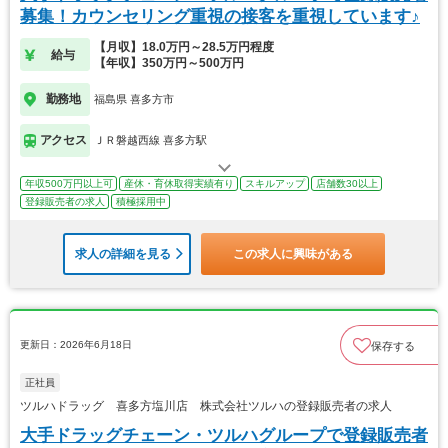
募集！カウンセリング重視の接客を重視しています♪
【月収】18.0万円～28.5万円程度
給与
【年収】350万円～500万円
勤務地
福島県 喜多方市
アクセス
ＪＲ磐越西線 喜多方駅
年収500万円以上可
産休・育休取得実績有り
スキルアップ
店舗数30以上
登録販売者の求人
積極採用中
求人の詳細を見る
この求人に興味がある
更新日：2026年6月18日
保存する
正社員
ツルハドラッグ 喜多方塩川店 株式会社ツルハの登録販売者の求人
大手ドラッグチェーン・ツルハグループで登録販売者