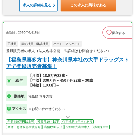
求人の詳細を見る
この求人に興味がある
更新日：2026年6月18日
保存する
正社員
契約社員・嘱託社員
パート・アルバイト
登録販売者の求人（法人名非公開 ※詳細はお問合せください）
【福島県喜多方市】神奈川県本社の大手ドラッグスト
アで登録販売者募集！
【月収】18.0万円22歳～
給与
【年収】330万円～450万円22歳～30歳
【時給】1,033円～
勤務地
福島県 喜多方市
アクセス
※お問い合わせください
年収450万円以上可
残業月10ｈ以下
住宅補助（手当）あり
産休・育休取得実績有り
店舗数30以上
登録販売者の求人
積極採用中