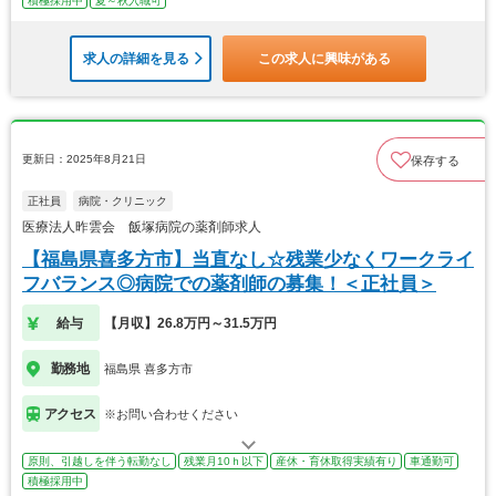
積極採用中
夏～秋入職可
求人の詳細を見る
この求人に興味がある
更新日：2025年8月21日
保存する
正社員
病院・クリニック
医療法人昨雲会 飯塚病院の薬剤師求人
【福島県喜多方市】当直なし☆残業少なくワークライ
フバランス◎病院での薬剤師の募集！＜正社員＞
給与
【月収】26.8万円～31.5万円
勤務地
福島県 喜多方市
アクセス
※お問い合わせください
原則、引越しを伴う転勤なし
残業月10ｈ以下
産休・育休取得実績有り
車通勤可
積極採用中