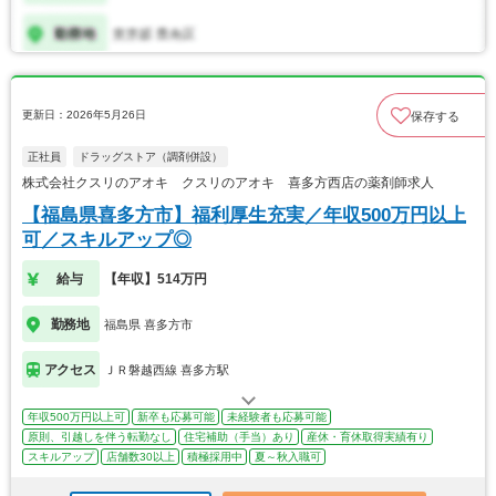
更新日：2026年5月26日
保存する
正社員
ドラッグストア（調剤併設）
株式会社クスリのアオキ クスリのアオキ 喜多方西店の薬剤師求人
【福島県喜多方市】福利厚生充実／年収500万円以上
可／スキルアップ◎
給与
【年収】514万円
勤務地
福島県 喜多方市
アクセス
ＪＲ磐越西線 喜多方駅
年収500万円以上可
新卒も応募可能
未経験者も応募可能
原則、引越しを伴う転勤なし
住宅補助（手当）あり
産休・育休取得実績有り
スキルアップ
店舗数30以上
積極採用中
夏～秋入職可