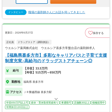
職場の薬剤師さんにお話を伺ってきました
インタビュー
更新日：2026年6月27日
保存する
正社員
ドラッグストア（調剤併設）
ウエルシア薬局株式会社 ウエルシア喜多方常盤台店の薬剤師求人
【福島県喜多方市】多彩なキャリアパスと子育て支援
制度充実♪高給与のドラッグストアチェーン◎
【月収】33.5万円
給与
【年収】515万円～650万円
勤務地
福島県 喜多方市
アクセス
ＪＲ磐越西線 喜多方駅
年収650万円以上可
産休・育休取得実績有り
車通勤可
店舗数30以上
積極採用中
年間休日120日以上