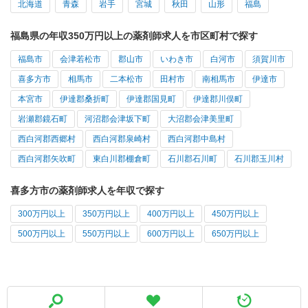
北海道
青森
岩手
宮城
秋田
山形
福島
福島県の年収350万円以上の薬剤師求人を市区町村で探す
福島市
会津若松市
郡山市
いわき市
白河市
須賀川市
喜多方市
相馬市
二本松市
田村市
南相馬市
伊達市
本宮市
伊達郡桑折町
伊達郡国見町
伊達郡川俣町
岩瀬郡鏡石町
河沼郡会津坂下町
大沼郡会津美里町
西白河郡西郷村
西白河郡泉崎村
西白河郡中島村
西白河郡矢吹町
東白川郡棚倉町
石川郡石川町
石川郡玉川村
喜多方市の薬剤師求人を年収で探す
300万円以上
350万円以上
400万円以上
450万円以上
500万円以上
550万円以上
600万円以上
650万円以上