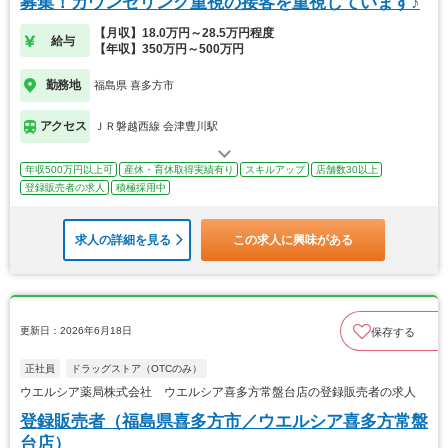
募集！カウンセリング重視の接客を重視しています♪
【月収】18.0万円～28.5万円程度
給与
【年収】350万円～500万円
勤務地
福島県 喜多方市
アクセス
ＪＲ磐越西線 会津豊川駅
年収500万円以上可
産休・育休取得実績有り
スキルアップ
店舗数30以上
登録販売者の求人
積極採用中
求人の詳細を見る
この求人に興味がある
更新日：2026年6月18日
保存する
正社員
ドラッグストア（OTCのみ）
ウエルシア薬局株式会社 ウエルシア喜多方常盤台店の登録販売者の求人
登録販売者（福島県喜多方市／ウエルシア喜多方常盤
台店）