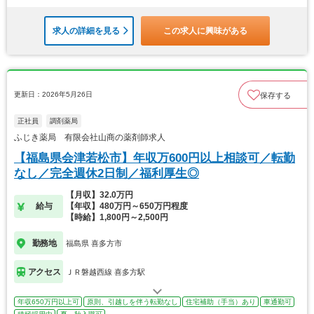
求人の詳細を見る
この求人に興味がある
更新日：2026年5月26日
保存する
正社員
調剤薬局
ふじき薬局 有限会社山商の薬剤師求人
【福島県会津若松市】年収万600円以上相談可／転勤
なし／完全週休2日制／福利厚生◎
【月収】32.0万円
給与
【年収】480万円～650万円程度
【時給】1,800円～2,500円
勤務地
福島県 喜多方市
アクセス
ＪＲ磐越西線 喜多方駅
年収650万円以上可
原則、引越しを伴う転勤なし
住宅補助（手当）あり
車通勤可