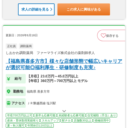
求人の詳細を見る
この求人に興味がある
更新日：2026年6月18日
保存する
正社員
調剤薬局
しおかわ調剤薬局 ファーマライズ株式会社の薬剤師求人
【福島県喜多方市】様々な店舗形態で幅広いキャリア
が選択可能◎福利厚生・研修制度も充実♪
【月収】23.0万円～45.0万円以上
給与
【年収】360万円～700万円以上 モデル
勤務地
福島県 喜多方市
アクセス
ＪＲ磐越西線 塩川駅
年収700万円以上可
新卒も応募可能
未経験者も応募可能
住宅補助（手当）あり
産休・育休取得実績有り
スキルアップ
駅チカ
店舗数30以上
積極採用中
夏～秋入職可
年間休日120日以上