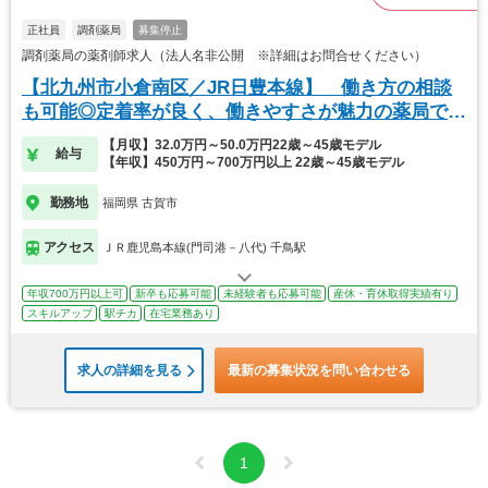
正社員
調剤薬局
募集停止
調剤薬局の薬剤師求人（法人名非公開 ※詳細はお問合せください）
【北九州市小倉南区／JR日豊本線】 働き方の相談
も可能◎定着率が良く、働きやすさが魅力の薬局で
す！
【月収】32.0万円～50.0万円22歳～45歳モデル
給与
【年収】450万円～700万円以上 22歳～45歳モデル
勤務地
福岡県 古賀市
アクセス
ＪＲ鹿児島本線(門司港－八代) 千鳥駅
年収700万円以上可
新卒も応募可能
未経験者も応募可能
産休・育休取得実績有り
スキルアップ
駅チカ
在宅業務あり
求人の詳細を見る
最新の募集状況を問い合わせる
1