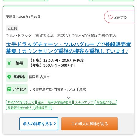
更新日：2026年6月18日
保存する
正社員
ツルハドラッグ 古賀美郷店 株式会社ツルハの登録販売者の求人
大手ドラッグチェーン・ツルハグループで登録販売者
募集！カウンセリング重視の接客を重視しています♪
【月収】18.0万円～28.5万円程度
給与
【年収】350万円～500万円
勤務地
福岡県 古賀市
アクセス
ＪＲ鹿児島本線(門司港－八代) 千鳥駅
年収500万円以上可
産休・育休取得実績有り
スキルアップ
店舗数30以上
登録販売者の求人
積極採用中
求人の詳細を見る
この求人に興味がある