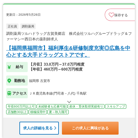
更新日：2026年5月26日
保存する
正社員
調剤薬局
調剤薬局ツルハドラッグ古賀美郷店 株式会社ツルハグループドラッグ＆フ
ァーマシー西日本の薬剤師求人
【福岡県福岡市】福利厚生&研修制度充実◎広島を中
心とする大手ドラッグストアです。
【月収】33.0万円～37.0万円程度
給与
【年収】460万円～600万円程度
勤務地
福岡県 古賀市
アクセス
ＪＲ鹿児島本線(門司港－八代) 千鳥駅
年収600万円以上可
未経験者も応募可能
産休・育休取得実績有り
スキルアップ
店舗数30以上
積極採用中
夏～秋入職可
求人の詳細を見る
この求人に興味がある