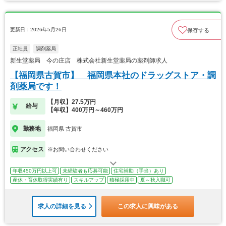
更新日：2026年5月26日
保存する
正社員
調剤薬局
新生堂薬局 今の庄店 株式会社新生堂薬局の薬剤師求人
【福岡県古賀市】 福岡県本社のドラッグストア・調
剤薬局です！
【月収】27.5万円
給与
【年収】400万円～460万円
勤務地
福岡県 古賀市
アクセス
※お問い合わせください
年収450万円以上可
未経験者も応募可能
住宅補助（手当）あり
産休・育休取得実績有り
スキルアップ
積極採用中
夏～秋入職可
求人の詳細を見る
この求人に興味がある