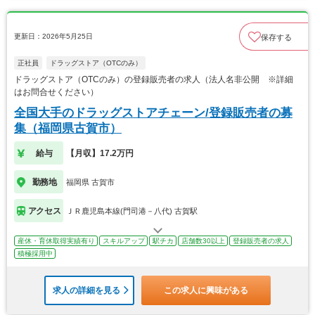
更新日：2026年5月25日
保存する
正社員
ドラッグストア（OTCのみ）
ドラッグストア（OTCのみ）の登録販売者の求人（法人名非公開 ※詳細
はお問合せください）
全国大手のドラッグストアチェーン/登録販売者の募
集（福岡県古賀市）
給与
【月収】17.2万円
勤務地
福岡県 古賀市
アクセス
ＪＲ鹿児島本線(門司港－八代) 古賀駅
産休・育休取得実績有り
スキルアップ
駅チカ
店舗数30以上
登録販売者の求人
積極採用中
求人の詳細を見る
この求人に興味がある