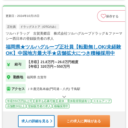
更新日：2024年10月15日
保存する
正社員
ドラッグストア（OTCのみ）
ツルハドラッグ 古賀美郷店 株式会社ツルハグループドラッグ＆ファーマ
シー西日本の登録販売者の求人
福岡県★ツルハグループ正社員【転勤無しOK/未経験
OK】中国地方最大手★店舗拡大につき積極採用中
【月収】21.8万円～26.0万円程度
給与
【年収】320万円～550万円
勤務地
福岡県 古賀市
アクセス
ＪＲ鹿児島本線(門司港－八代) 千鳥駅
年収550万円以上可
新卒も応募可能
産休・育休取得実績有り
スキルアップ
店舗数30以上
登録販売者の求人
積極採用中
求人の詳細を見る
この求人に興味がある