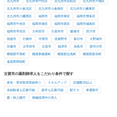
北九州市
北九州市門司区
北九州市若松区
北九州市戸畑区
北九州市小倉北区
北九州市小倉南区
北九州市八幡東区
北九州市八幡西区
福岡市
福岡市東区
福岡市博多区
福岡市中央区
福岡市南区
福岡市西区
福岡市城南区
福岡市早良区
大牟田市
久留米市
飯塚市
田川市
筑後市
行橋市
中間市
筑紫野市
春日市
大野城市
宗像市
太宰府市
古賀市
福津市
糸島市
那珂川市
糟屋郡宇美町
糟屋郡篠栗町
糟屋郡志免町
糟屋郡新宮町
遠賀郡岡垣町
古賀市の薬剤師求人をこだわり条件で探す
産休・育休取得実績有り
スキルアップ
店舗数30以上
未経験者も応募可能
新卒も応募可能
駅チカ
車通勤可
夏～秋入職可
積極採用中の求人