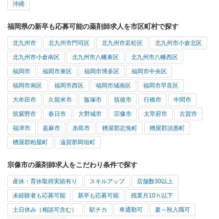
沖縄
福岡県の新卒も応募可能の薬剤師求人を市区町村で探す
北九州市
北九州市門司区
北九州市若松区
北九州市小倉北区
北九州市小倉南区
北九州市八幡東区
北九州市八幡西区
福岡市
福岡市東区
福岡市博多区
福岡市中央区
福岡市南区
福岡市西区
福岡市城南区
福岡市早良区
大牟田市
久留米市
飯塚市
筑後市
行橋市
中間市
筑紫野市
春日市
大野城市
宗像市
太宰府市
古賀市
福津市
嘉麻市
糸島市
糟屋郡志免町
糟屋郡須惠町
糟屋郡粕屋町
遠賀郡岡垣町
宗像市の薬剤師求人をこだわり条件で探す
産休・育休取得実績有り
スキルアップ
店舗数30以上
未経験者も応募可能
新卒も応募可能
残業月10ｈ以下
土日休み（相談可含む）
駅チカ
車通勤可
夏～秋入職可