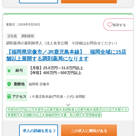
更新日：2026年5月26日
保存する
正社員
調剤薬局
調剤薬局の薬剤師求人（法人名非公開 ※詳細はお問合せください）
【福岡県宗像市／JR鹿児島本線】 福岡全域に15店
舗以上展開する調剤薬局になります
【月収】25.0万円～31.0万円以上
給与
【年収】400万円～500万円以上
勤務地
福岡県 宗像市
アクセス
ＪＲ鹿児島本線(門司港－八代) 赤間駅
年収500万円以上可
新卒も応募可能
未経験者も応募可能
残業月10ｈ以下
駅チカ
車通勤可
店舗数30以上
積極採用中
夏～秋入職可
管理職候補
求人の詳細を見る
この求人に興味がある