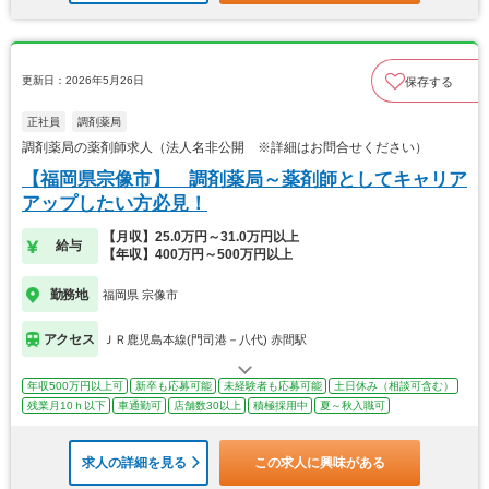
更新日：2026年5月26日
保存する
正社員
調剤薬局
調剤薬局の薬剤師求人（法人名非公開 ※詳細はお問合せください）
【福岡県宗像市】 調剤薬局～薬剤師としてキャリア
アップしたい方必見！
【月収】25.0万円～31.0万円以上
給与
【年収】400万円～500万円以上
勤務地
福岡県 宗像市
アクセス
ＪＲ鹿児島本線(門司港－八代) 赤間駅
年収500万円以上可
新卒も応募可能
未経験者も応募可能
土日休み（相談可含む）
残業月10ｈ以下
車通勤可
店舗数30以上
積極採用中
夏～秋入職可
求人の詳細を見る
この求人に興味がある