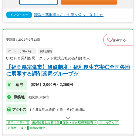
職場の薬剤師さんにお話を伺ってきました
インタビュー
更新日：2026年6月13日
保存する
パート・アルバイト
調剤薬局
いなもと調剤薬局 クラフト株式会社の薬剤師求人
【福岡県宗像市】研修制度・福利厚生充実◎全国各地
に展開する調剤薬局グループ☆
給与
【時給】2,000円～2,200円
勤務地
福岡県 宗像市
アクセス
ＪＲ鹿児島本線(門司港－八代) 赤間駅
新卒も応募可能
未経験者も応募可能
産休・育休取得実績有り
スキルアップ
店舗数30以上
積極採用中