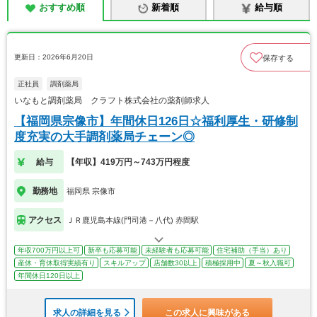
おすすめ順
新着順
給与順
更新日：2026年6月20日
保存する
正社員
調剤薬局
いなもと調剤薬局 クラフト株式会社の薬剤師求人
【福岡県宗像市】年間休日126日☆福利厚生・研修制
度充実の大手調剤薬局チェーン◎
給与
【年収】419万円～743万円程度
勤務地
福岡県 宗像市
アクセス
ＪＲ鹿児島本線(門司港－八代) 赤間駅
年収700万円以上可
新卒も応募可能
未経験者も応募可能
住宅補助（手当）あり
産休・育休取得実績有り
スキルアップ
店舗数30以上
積極採用中
夏～秋入職可
年間休日120日以上
求人の詳細を見る
この求人に興味がある