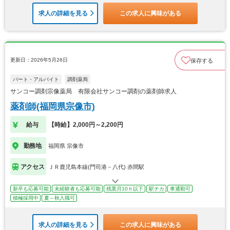
求人の詳細を見る
この求人に興味がある
更新日：2026年5月26日
保存する
パート・アルバイト
調剤薬局
サンコー調剤宗像薬局 有限会社サンコー調剤の薬剤師求人
薬剤師(福岡県宗像市)
給与
【時給】2,000円～2,200円
勤務地
福岡県 宗像市
アクセス
ＪＲ鹿児島本線(門司港－八代) 赤間駅
新卒も応募可能
未経験者も応募可能
残業月10ｈ以下
駅チカ
車通勤可
積極採用中
夏～秋入職可
求人の詳細を見る
この求人に興味がある