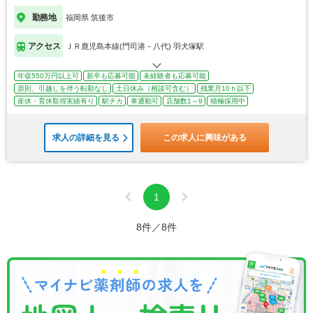
勤務地
福岡県 筑後市
アクセス
ＪＲ鹿児島本線(門司港－八代) 羽犬塚駅
年収550万円以上可
新卒も応募可能
未経験者も応募可能
原則、引越しを伴う転勤なし
土日休み（相談可含む）
残業月10ｈ以下
産休・育休取得実績有り
駅チカ
車通勤可
店舗数1～9
積極採用中
求人の詳細を見る
この求人に興味がある
1
8件／8件