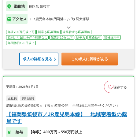
勤務地
福岡県 筑後市
アクセス
ＪＲ鹿児島本線(門司港－八代) 羽犬塚駅
年収700万円以上可
新卒も応募可能
未経験者も応募可能
原則、引越しを伴う転勤なし
残業月10ｈ以下
駅チカ
車通勤可
積極採用中
年間休日120日以上
求人の詳細を見る
この求人に興味がある
更新日：2025年5月7日
保存する
正社員
調剤薬局
調剤薬局の薬剤師求人（法人名非公開 ※詳細はお問合せください）
【福岡県筑後市／JR鹿児島本線】 地域密着型の薬
局です
給与
【年収】400万円～550万円以上