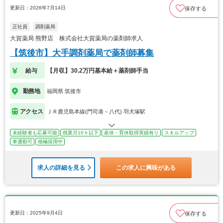
更新日：2026年7月14日
保存する
正社員
調剤薬局
大賀薬局 熊野店 株式会社大賀薬局の薬剤師求人
【筑後市】大手調剤薬局で薬剤師募集
給与
【月収】30.2万円基本給＋薬剤師手当
勤務地
福岡県 筑後市
アクセス
ＪＲ鹿児島本線(門司港－八代) 羽犬塚駅
未経験者も応募可能
残業月10ｈ以下
産休・育休取得実績有り
スキルアップ
車通勤可
積極採用中
求人の詳細を見る
この求人に興味がある
更新日：2025年9月4日
保存する