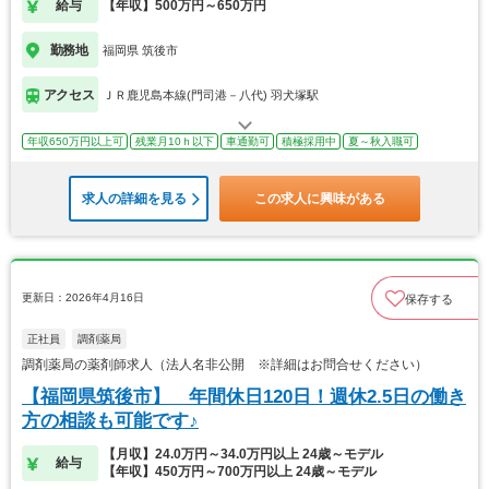
給与
【年収】500万円～650万円
勤務地
福岡県 筑後市
アクセス
ＪＲ鹿児島本線(門司港－八代) 羽犬塚駅
年収650万円以上可
残業月10ｈ以下
車通勤可
積極採用中
夏～秋入職可
求人の詳細を見る
この求人に興味がある
更新日：2026年4月16日
保存する
正社員
調剤薬局
調剤薬局の薬剤師求人（法人名非公開 ※詳細はお問合せください）
【福岡県筑後市】 年間休日120日！週休2.5日の働き
方の相談も可能です♪
【月収】24.0万円～34.0万円以上 24歳～モデル
給与
【年収】450万円～700万円以上 24歳～モデル