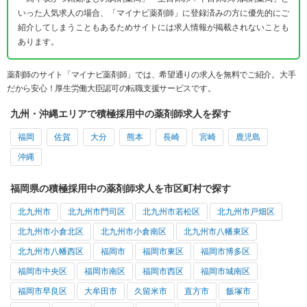
いった人気求人の場合、「マイナビ薬剤師」に登録済みの方に優先的にご
紹介してしまうこともあるためサイトには求人情報が掲載されないことも
あります。
薬剤師のサイト「マイナビ薬剤師」では、希望通りの求人を無料でご紹介。大手
だから安心！厚生労働大臣認可の転職支援サービスです。
九州・沖縄エリアで積極採用中の薬剤師求人を探す
福岡
佐賀
大分
熊本
長崎
宮崎
鹿児島
沖縄
福岡県の積極採用中の薬剤師求人を市区町村で探す
北九州市
北九州市門司区
北九州市若松区
北九州市戸畑区
北九州市小倉北区
北九州市小倉南区
北九州市八幡東区
北九州市八幡西区
福岡市
福岡市東区
福岡市博多区
福岡市中央区
福岡市南区
福岡市西区
福岡市城南区
福岡市早良区
大牟田市
久留米市
直方市
飯塚市