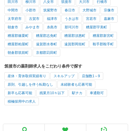
田川市
柳川市
八女市
筑後市
大川市
行橋市
中間市
小郡市
筑紫野市
春日市
大野城市
宗像市
太宰府市
古賀市
福津市
うきは市
宮若市
嘉麻市
朝倉市
みやま市
糸島市
那珂川市
糟屋郡宇美町
糟屋郡篠栗町
糟屋郡志免町
糟屋郡須惠町
糟屋郡新宮町
糟屋郡粕屋町
遠賀郡水巻町
遠賀郡岡垣町
鞍手郡鞍手町
朝倉郡筑前町
京都郡苅田町
筑後市の薬剤師求人をこだわり条件で探す
産休・育休取得実績有り
スキルアップ
店舗数1～9
原則、引越しを伴う転勤なし
未経験者も応募可能
新卒も応募可能
残業月10ｈ以下
駅チカ
車通勤可
積極採用中の求人