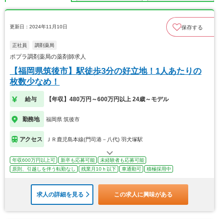
更新日：2024年11月10日
保存する
正社員
調剤薬局
ポプラ調剤薬局の薬剤師求人
【福岡県筑後市】駅徒歩3分の好立地！1人あたりの
枚数少なめ！
給与
【年収】480万円～600万円以上 24歳～モデル
勤務地
福岡県 筑後市
アクセス
ＪＲ鹿児島本線(門司港－八代) 羽犬塚駅
年収600万円以上可
新卒も応募可能
未経験者も応募可能
原則、引越しを伴う転勤なし
残業月10ｈ以下
車通勤可
積極採用中
求人の詳細を見る
この求人に興味がある