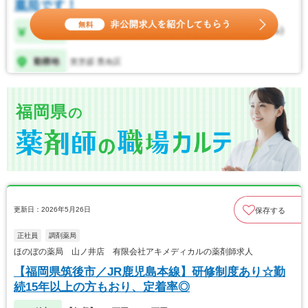
福岡県
の
更新日：2026年5月26日
保存する
正社員
調剤薬局
ほのぼの薬局 山ノ井店 有限会社アキメディカルの薬剤師求人
【福岡県筑後市／JR鹿児島本線】研修制度あり☆勤
続15年以上の方もおり、定着率◎