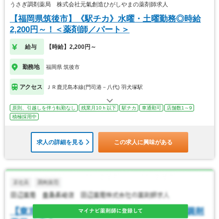
うさぎ調剤薬局 株式会社元氣創造ひがしやまの薬剤師求人
【福岡県筑後市】《駅チカ》水曜・土曜勤務◎時給
2,200円～！＜薬剤師／パート＞
給与
【時給】2,200円～
勤務地
福岡県 筑後市
アクセス
ＪＲ鹿児島本線(門司港－八代) 羽犬塚駅
原則、引越しを伴う転勤なし
残業月10ｈ以下
駅チカ
車通勤可
店舗数1～9
積極採用中
求人の詳細を見る
この求人に興味がある