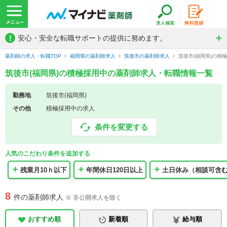
!
安心・安全な転職サポートの提供に努めます。
薬剤師の求人・転職TOP
福岡県の薬剤師求人
筑後市の薬剤師求人
筑後市(福岡県)の積
筑後市(福岡県)の積極採用中の薬剤師求人・転職情報一覧
勤務地
筑後市(福岡県)
その他
積極採用中の求人
条件を変更する
人気のこだわり条件を追加する
残業月10ｈ以下
年間休日120日以上
土日休み（相談可含
8
件の薬剤師求人
※ 非公開求人を除く
おすすめ順
新着順
給与順