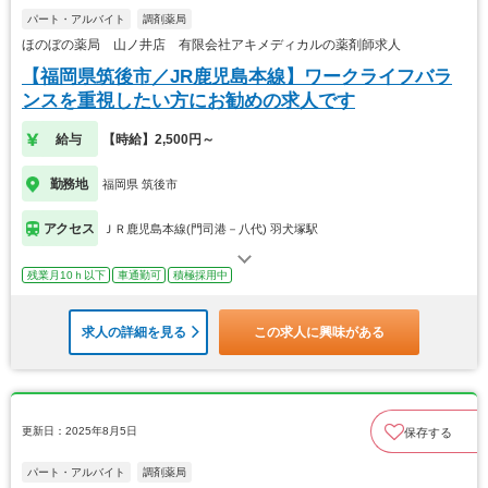
パート・アルバイト
調剤薬局
ほのぼの薬局 山ノ井店 有限会社アキメディカルの薬剤師求人
【福岡県筑後市／JR鹿児島本線】ワークライフバラ
ンスを重視したい方にお勧めの求人です
給与
【時給】2,500円～
勤務地
福岡県 筑後市
アクセス
ＪＲ鹿児島本線(門司港－八代) 羽犬塚駅
残業月10ｈ以下
車通勤可
積極採用中
求人の詳細を見る
この求人に興味がある
更新日：2025年8月5日
保存する
パート・アルバイト
調剤薬局