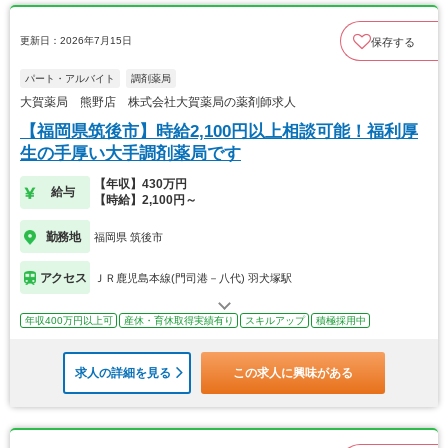
更新日：2026年7月15日
保存する
パート・アルバイト
調剤薬局
大賀薬局 熊野店 株式会社大賀薬局の薬剤師求人
【福岡県筑後市】時給2,100円以上相談可能！福利厚
生の手厚い大手調剤薬局です
【年収】430万円
給与
【時給】2,100円～
勤務地
福岡県 筑後市
アクセス
ＪＲ鹿児島本線(門司港－八代) 羽犬塚駅
年収400万円以上可
産休・育休取得実績有り
スキルアップ
積極採用中
求人の詳細を見る
この求人に興味がある