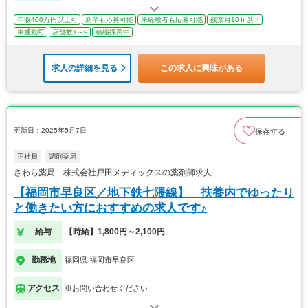
年収400万円以上可
新卒も応募可能
未経験者も応募可能
残業月10ｈ以下
車通勤可
店舗数1～9
積極採用中
求人の詳細を見る
この求人に興味がある
更新日：2025年5月7日
保存する
正社員
調剤薬局
さわら薬局 株式会社戸田メディックスの薬剤師求人
【福岡市早良区／地下鉄七隈線】 扶養内でゆったり
と働きたい方におすすめの求人です♪
給与
【時給】1,800円～2,100円
勤務地
福岡県 福岡市早良区
アクセス
※お問い合わせください