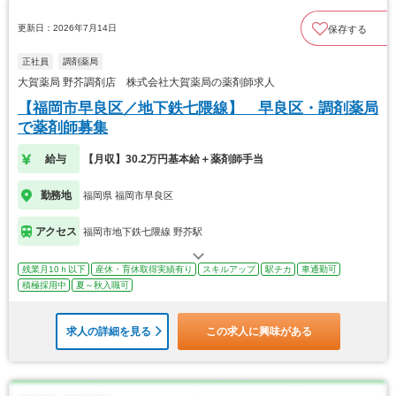
更新日：2026年7月14日
保存する
正社員
調剤薬局
大賀薬局 野芥調剤店 株式会社大賀薬局の薬剤師求人
【福岡市早良区／地下鉄七隈線】 早良区・調剤薬局
で薬剤師募集
給与
【月収】30.2万円基本給＋薬剤師手当
勤務地
福岡県 福岡市早良区
アクセス
福岡市地下鉄七隈線 野芥駅
残業月10ｈ以下
産休・育休取得実績有り
スキルアップ
駅チカ
車通勤可
積極採用中
夏～秋入職可
求人の詳細を見る
この求人に興味がある