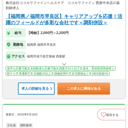
株式会社ココカラファインヘルスケア ココカラファイン 西新中央店の薬
剤師求人
【福岡県／福岡市早良区】キャリアアップを応援！活
躍のフィールドが多彩な会社です＜調剤併設＞
給与
【時給】2,000円～2,200円
勤務地
福岡県 福岡市早良区
アクセス
福岡市地下鉄空港線 西新駅
新卒も応募可能
未経験者も応募可能
残業月10ｈ以下
産休・育休取得実績有り
駅チカ
車通勤可
店舗数30以上
積極採用中
在宅業務あり
WEB面接OK
求人の詳細を見る
この求人に興味がある
更新日：2026年6月18日
保存する
正社員
調剤薬局