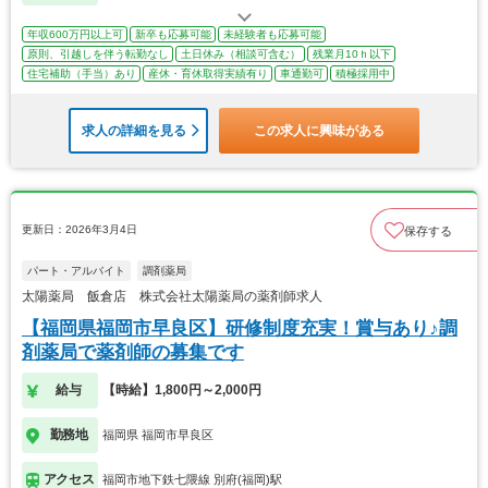
年収600万円以上可
新卒も応募可能
未経験者も応募可能
原則、引越しを伴う転勤なし
土日休み（相談可含む）
残業月10ｈ以下
住宅補助（手当）あり
産休・育休取得実績有り
車通勤可
積極採用中
求人の詳細を見る
この求人に興味がある
更新日：2026年3月4日
保存する
パート・アルバイト
調剤薬局
太陽薬局 飯倉店 株式会社太陽薬局の薬剤師求人
【福岡県福岡市早良区】研修制度充実！賞与あり♪調
剤薬局で薬剤師の募集です
給与
【時給】1,800円～2,000円
勤務地
福岡県 福岡市早良区
アクセス
福岡市地下鉄七隈線 別府(福岡)駅