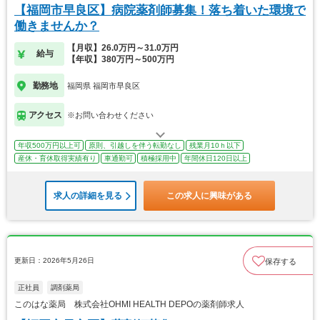
【福岡市早良区】病院薬剤師募集！落ち着いた環境で
働きませんか？
【月収】26.0万円～31.0万円
給与
【年収】380万円～500万円
勤務地
福岡県 福岡市早良区
アクセス
※お問い合わせください
年収500万円以上可
原則、引越しを伴う転勤なし
残業月10ｈ以下
産休・育休取得実績有り
車通勤可
積極採用中
年間休日120日以上
求人の詳細を見る
この求人に興味がある
更新日：2026年5月26日
保存する
正社員
調剤薬局
このはな薬局 株式会社OHMI HEALTH DEPOの薬剤師求人