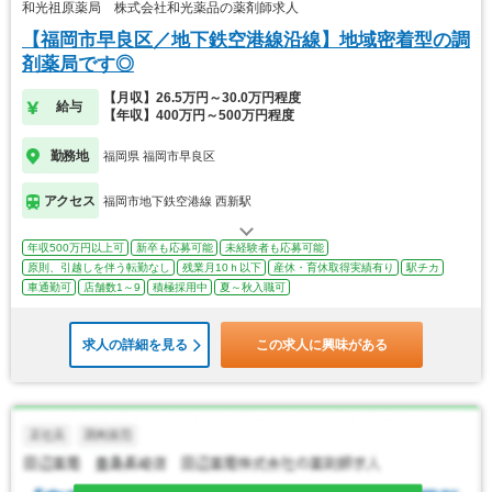
和光祖原薬局 株式会社和光薬品の薬剤師求人
【福岡市早良区／地下鉄空港線沿線】地域密着型の調
剤薬局です◎
【月収】26.5万円～30.0万円程度
給与
【年収】400万円～500万円程度
勤務地
福岡県 福岡市早良区
アクセス
福岡市地下鉄空港線 西新駅
年収500万円以上可
新卒も応募可能
未経験者も応募可能
原則、引越しを伴う転勤なし
残業月10ｈ以下
産休・育休取得実績有り
駅チカ
車通勤可
店舗数1～9
積極採用中
夏～秋入職可
求人の詳細を見る
この求人に興味がある