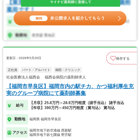
更新日：2026年5月26日
保存する
正社員
パート・アルバイト
病院・クリニック
社会医療法人福西会 福西会病院の薬剤師求人
【福岡市早良区】福岡市内の駅チカ、かつ福利厚生充
実のグループ病院にて薬剤師募集
【月収】25.8万円～28.9万円程度（諸手当込） 諸手当込
給与
【年収】390万円～450万円程度（賞与込） 賞与込
勤務地
福岡県 福岡市早良区
福岡市地下鉄空港線 西新駅
アクセス
福岡市地下鉄七隈線 野芥駅