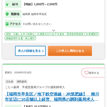
給与
【時給】1,800円～2,500円
勤務地
福岡県 福岡市早良区
アクセス
※お問い合わせください
原則、引越しを伴う転勤なし
残業月10ｈ以下
産休・育休取得実績有り
車通勤可
積極採用中
夏～秋入職可
求人の詳細を見る
この求人に興味がある
更新日：2026年5月18日
保存する
正社員
調剤薬局
こたべ薬局 平成堂薬局グループの薬剤師求人
【福岡市早良区／地下鉄空港線・JR筑肥線】 柳川
市近辺に10店舗以上経営、福岡県の調剤薬局求人で
す
【月収】25.0万円以上