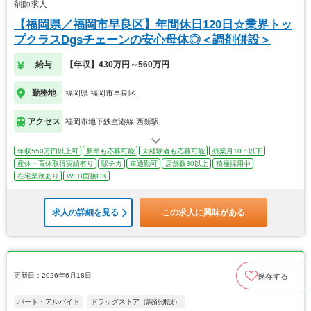
剤師求人
【福岡県／福岡市早良区】年間休日120日☆業界トッ
プクラスDgsチェーンの安心母体◎＜調剤併設＞
給与
【年収】430万円～560万円
勤務地
福岡県 福岡市早良区
アクセス
福岡市地下鉄空港線 西新駅
年収550万円以上可
新卒も応募可能
未経験者も応募可能
残業月10ｈ以下
産休・育休取得実績有り
駅チカ
車通勤可
店舗数30以上
積極採用中
在宅業務あり
WEB面接OK
求人の詳細を見る
この求人に興味がある
更新日：2026年6月18日
保存する
パート・アルバイト
ドラッグストア（調剤併設）