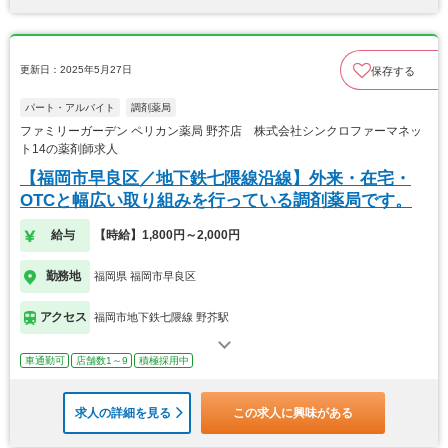
更新日：2025年5月27日
保存する
パート・アルバイト
調剤薬局
ファミリーガーデン ペリカン薬局 野芥店 株式会社シンクロファーマネッ
ト14の薬剤師求人
【福岡市早良区／地下鉄七隈線沿線】外来・在宅・
OTCと幅広い取り組みを行っている調剤薬局です。
給与
【時給】1,800円～2,000円
勤務地
福岡県 福岡市早良区
アクセス
福岡市地下鉄七隈線 野芥駅
車通勤可
店舗数1～9
積極採用中
求人の詳細を見る
この求人に興味がある