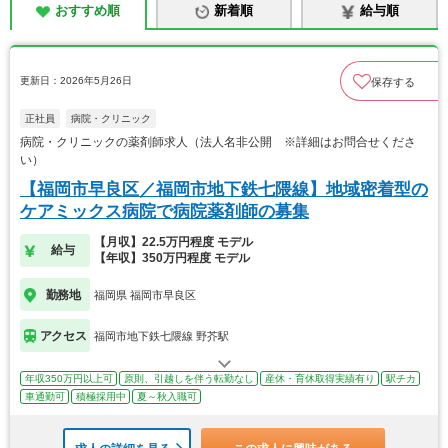
おすすめ順
新着順
給与順
更新日：2026年5月26日
保存する
正社員
病院・クリニック
病院・クリニックの薬剤師求人（法人名非公開 ※詳細はお問合せくださ
い）
【福岡市早良区／福岡市地下鉄七隈線】地域密着型の
ケアミックス病院で病院薬剤師の募集
【月収】22.5万円程度 モデル
給与
【年収】350万円程度 モデル
勤務地
福岡県 福岡市早良区
アクセス
福岡市地下鉄七隈線 野芥駅
年収350万円以上可
原則、引越しを伴う転勤なし
産休・育休取得実績有り
駅チカ
車通勤可
積極採用中
夏～秋入職可