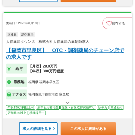
更新日：2025年8月13日
保存する
正社員
調剤薬局
大信薬局タウン店 株式会社大信薬局の薬剤師求人
【福岡市早良区】 OTC・調剤薬局のチェーン店で
の求人です
【月収】28.0万円
給与
【年収】380万円程度
勤務地
福岡県 福岡市早良区
アクセス
福岡市地下鉄空港線 室見駅
年収350万円以上可
新卒も応募可能
産休・育休取得実績有り
駅チカ
車通勤可
店舗数30以上
積極採用中
求人の詳細を見る
この求人に興味がある