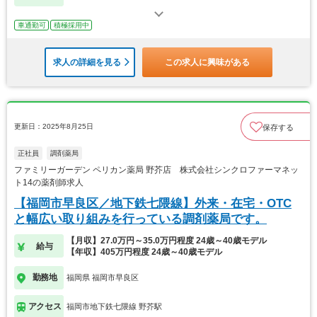
車通勤可
積極採用中
求人の詳細を見る
この求人に興味がある
更新日：2025年8月25日
保存する
正社員
調剤薬局
ファミリーガーデン ペリカン薬局 野芥店 株式会社シンクロファーマネッ
ト14の薬剤師求人
【福岡市早良区／地下鉄七隈線】外来・在宅・OTC
と幅広い取り組みを行っている調剤薬局です。
【月収】27.0万円～35.0万円程度 24歳～40歳モデル
給与
【年収】405万円程度 24歳～40歳モデル
勤務地
福岡県 福岡市早良区
アクセス
福岡市地下鉄七隈線 野芥駅