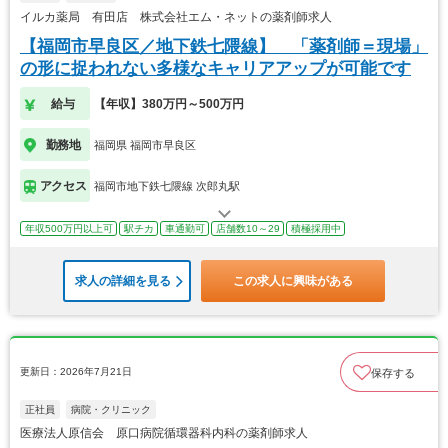
イルカ薬局 有田店 株式会社エム・ネットの薬剤師求人
【福岡市早良区／地下鉄七隈線】 「薬剤師＝現場」
の形に捉われない多様なキャリアアップが可能です
給与
【年収】380万円～500万円
勤務地
福岡県 福岡市早良区
アクセス
福岡市地下鉄七隈線 次郎丸駅
年収500万円以上可
駅チカ
車通勤可
店舗数10～29
積極採用中
求人の詳細を見る
この求人に興味がある
更新日：2026年7月21日
保存する
正社員
病院・クリニック
医療法人原信会 原口病院循環器科内科の薬剤師求人