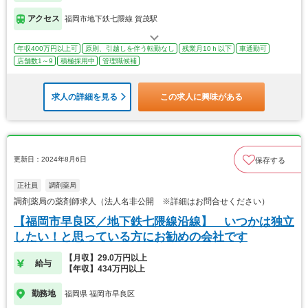
アクセス
福岡市地下鉄七隈線 賀茂駅
年収400万円以上可
原則、引越しを伴う転勤なし
残業月10ｈ以下
車通勤可
店舗数1～9
積極採用中
管理職候補
求人の詳細を見る
この求人に興味がある
更新日：2024年8月6日
保存する
正社員
調剤薬局
調剤薬局の薬剤師求人（法人名非公開 ※詳細はお問合せください）
【福岡市早良区／地下鉄七隈線沿線】 いつかは独立
したい！と思っている方にお勧めの会社です
【月収】29.0万円以上
給与
【年収】434万円以上
勤務地
福岡県 福岡市早良区