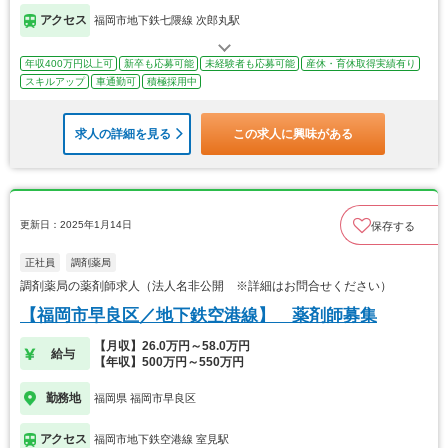
アクセス
福岡市地下鉄七隈線 次郎丸駅
年収400万円以上可
新卒も応募可能
未経験者も応募可能
産休・育休取得実績有り
スキルアップ
車通勤可
積極採用中
求人の詳細を見る
この求人に興味がある
更新日：2025年1月14日
保存する
正社員
調剤薬局
調剤薬局の薬剤師求人（法人名非公開 ※詳細はお問合せください）
【福岡市早良区／地下鉄空港線】 薬剤師募集
【月収】26.0万円～58.0万円
給与
【年収】500万円～550万円
勤務地
福岡県 福岡市早良区
アクセス
福岡市地下鉄空港線 室見駅