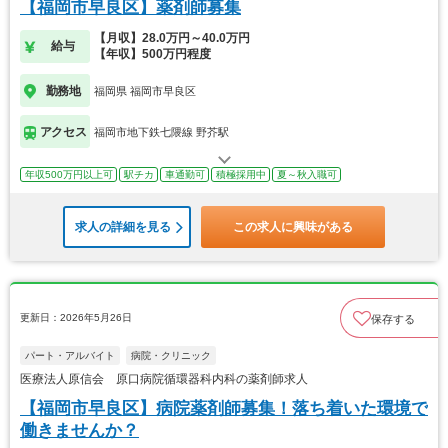
【福岡市早良区】薬剤師募集
【月収】28.0万円～40.0万円
給与
【年収】500万円程度
勤務地
福岡県 福岡市早良区
アクセス
福岡市地下鉄七隈線 野芥駅
年収500万円以上可
駅チカ
車通勤可
積極採用中
夏～秋入職可
求人の詳細を見る
この求人に興味がある
更新日：2026年5月26日
保存する
パート・アルバイト
病院・クリニック
医療法人原信会 原口病院循環器科内科の薬剤師求人
【福岡市早良区】病院薬剤師募集！落ち着いた環境で
働きませんか？