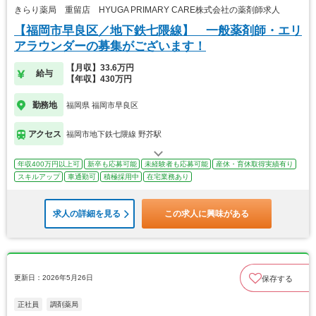
きらり薬局 重留店 HYUGA PRIMARY CARE株式会社の薬剤師求人
【福岡市早良区／地下鉄七隈線】 一般薬剤師・エリ
アラウンダーの募集がございます！
【月収】33.6万円
給与
【年収】430万円
勤務地
福岡県 福岡市早良区
アクセス
福岡市地下鉄七隈線 野芥駅
年収400万円以上可
新卒も応募可能
未経験者も応募可能
産休・育休取得実績有り
スキルアップ
車通勤可
積極採用中
在宅業務あり
求人の詳細を見る
この求人に興味がある
更新日：2026年5月26日
保存する
正社員
調剤薬局