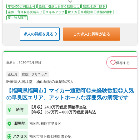
年収450万円以上可
原則、引越しを伴う転勤なし
残業月10ｈ以下
産休・育休取得実績有り
スキルアップ
駅チカ
車通勤可
積極採用中
夏～秋入職可
求人の詳細を見る
この求人に興味がある
更新日：2026年5月18日
保存する
正社員
病院・クリニック
医療法人泯江堂 油山病院の薬剤師求人
【福岡県福岡市】マイカー通勤可◎未経験歓迎◎人気
の早良区エリア、アットホームな雰囲気の病院です
【月収】24.0万円程度 調整手当込
給与
【年収】357万円～600万円程度 賞与込
勤務地
福岡県 福岡市早良区
アクセス
福岡市地下鉄七隈線 野芥駅