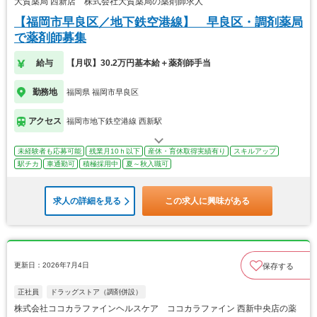
大賀薬局 西新店 株式会社大賀薬局の薬剤師求人
【福岡市早良区／地下鉄空港線】 早良区・調剤薬局
で薬剤師募集
給与
【月収】30.2万円基本給＋薬剤師手当
勤務地
福岡県 福岡市早良区
アクセス
福岡市地下鉄空港線 西新駅
未経験者も応募可能
残業月10ｈ以下
産休・育休取得実績有り
スキルアップ
駅チカ
車通勤可
積極採用中
夏～秋入職可
求人の詳細を見る
この求人に興味がある
更新日：2026年7月4日
保存する
正社員
ドラッグストア（調剤併設）
株式会社ココカラファインヘルスケア ココカラファイン 西新中央店の薬