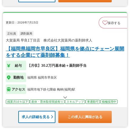
更新日：2026年7月15日
保存する
正社員
調剤薬局
大賀薬局 早良1丁目店 株式会社大賀薬局の薬剤師求人
【福岡県福岡市早良区】福岡県を拠点にチェーン展開
をする企業にて薬剤師募集！
給与
【月収】30.2万円基本給＋薬剤師手当
勤務地
福岡県 福岡市早良区
アクセス
福岡市地下鉄七隈線 梅林(福岡)駅
残業月10ｈ以下
産休・育休取得実績有り
スキルアップ
車通勤可
積極採用中
求人の詳細を見る
この求人に興味がある