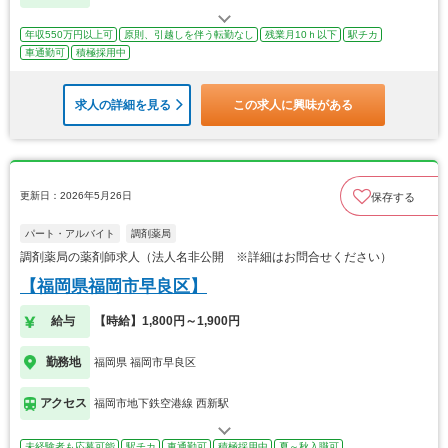
年収550万円以上可
原則、引越しを伴う転勤なし
残業月10ｈ以下
駅チカ
車通勤可
積極採用中
求人の詳細を見る
この求人に興味がある
更新日：2026年5月26日
保存する
パート・アルバイト
調剤薬局
調剤薬局の薬剤師求人（法人名非公開 ※詳細はお問合せください）
【福岡県福岡市早良区】
給与
【時給】1,800円～1,900円
勤務地
福岡県 福岡市早良区
アクセス
福岡市地下鉄空港線 西新駅
未経験者も応募可能
駅チカ
車通勤可
積極採用中
夏～秋入職可