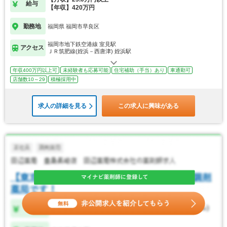
給与
【年収】420万円
勤務地
福岡県 福岡市早良区
福岡市地下鉄空港線 室見駅
アクセス
ＪＲ筑肥線(姪浜－西唐津) 姪浜駅
年収400万円以上可
未経験者も応募可能
住宅補助（手当）あり
車通勤可
店舗数10～29
積極採用中
求人の詳細を見る
この求人に興味がある