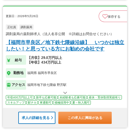
更新日：2026年5月26日
保存する
正社員
調剤薬局
調剤薬局の薬剤師求人（法人名非公開 ※詳細はお問合せください）
【福岡市早良区／地下鉄七隈線沿線】 いつかは独立
したい！と思っている方にお勧めの会社です
【月収】29.0万円以上
給与
【年収】434万円以上
勤務地
福岡県 福岡市早良区
アクセス
福岡市地下鉄七隈線 野芥駅
年収400万円以上可
新卒も応募可能
未経験者も応募可能
産休・育休取得実績有り
スキルアップ
駅チカ
車通勤可
積極採用中
夏～秋入職可
求人の詳細を見る
この求人に興味がある