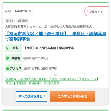
更新日：2026年7月14日
保存する
正社員
調剤薬局
大賀薬局 野芥リジェールビル店 株式会社大賀薬局の薬剤師求人
【福岡市早良区／地下鉄七隈線】 早良区・調剤薬局
で薬剤師募集
給与
【月収】30.2万円基本給＋薬剤師手当
勤務地
福岡県 福岡市早良区
アクセス
福岡市地下鉄七隈線 野芥駅
未経験者も応募可能
残業月10ｈ以下
産休・育休取得実績有り
スキルアップ
駅チカ
車通勤可
積極採用中
夏～秋入職可
求人の詳細を見る
この求人に興味がある