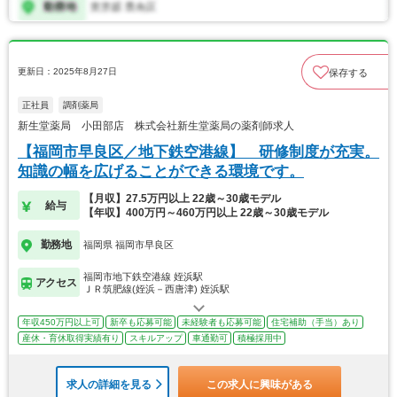
更新日：2025年8月27日
保存する
正社員
調剤薬局
新生堂薬局 小田部店 株式会社新生堂薬局の薬剤師求人
【福岡市早良区／地下鉄空港線】 研修制度が充実。
知識の幅を広げることができる環境です。
【月収】27.5万円以上 22歳～30歳モデル
給与
【年収】400万円～460万円以上 22歳～30歳モデル
勤務地
福岡県 福岡市早良区
福岡市地下鉄空港線 姪浜駅
アクセス
ＪＲ筑肥線(姪浜－西唐津) 姪浜駅
年収450万円以上可
新卒も応募可能
未経験者も応募可能
住宅補助（手当）あり
産休・育休取得実績有り
スキルアップ
車通勤可
積極採用中
求人の詳細を見る
この求人に興味がある