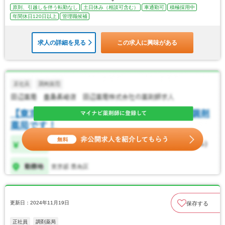
原則、引越しを伴う転勤なし
土日休み（相談可含む）
車通勤可
積極採用中
年間休日120日以上
管理職候補
求人の詳細を見る
この求人に興味がある
更新日：2024年11月19日
保存する
正社員
調剤薬局