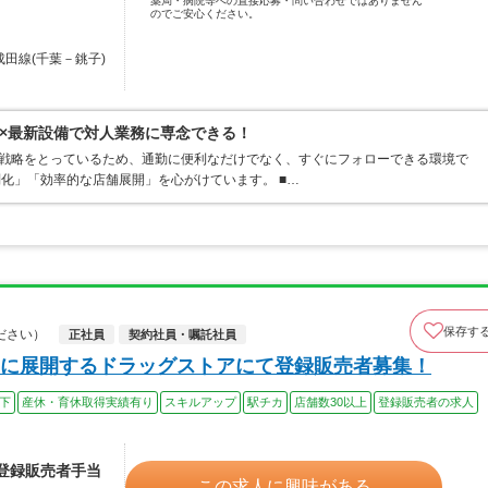
薬局・病院等への直接応募・問い合わせではありません
のでご安心ください。
成田線(千葉－銚子)
×最新設備で対人業務に専念できる！
ト戦略をとっているため、通勤に便利なだけでなく、すぐにフォローできる環境で
別化」「効率的な店舗展開」を心がけています。 ■…
保存す
ださい）
正社員
契約社員・嘱託社員
に展開するドラッグストアにて登録販売者募集！
以下
産休・育休取得実績有り
スキルアップ
駅チカ
店舗数30以上
登録販売者の求人
（登録販売者手当
この求人に興味がある