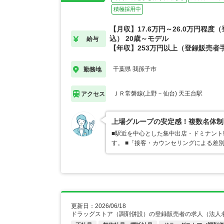
積極採用中
【月収】17.6万円～26.0万円程度
込） 20歳～モデル
給与
【年収】253万円以上（登録販売者
千葉県 我孫子市
勤務地
ＪＲ常磐線(上野－仙台) 天王台駅
アクセス
上場グループの安定感！複数名体制
■駅近を中心とした集中出店・ドミナン
す。 ■「接客・カウンセリングによる差
更新日：2026/06/18
ドラッグストア（調剤併設）の登録販売者の求人（法人