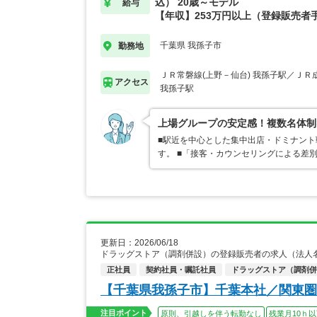
込） 20歳～モデル
給与
【年収】253万円以上（登録販売者
千葉県 我孫子市
勤務地
ＪＲ常磐線(上野－仙台) 我孫子駅／ＪＲ
アクセス
我孫子駅
上場グループの安定感！複数名体制
■駅近を中心とした集中出店・ドミナン
す。 ■「接客・カウンセリングによる差
更新日：2026/06/18
ドラッグストア（調剤併設）の登録販売者の求人（法人
正社員
契約社員・嘱託社員
ドラッグストア（調剤併
【千葉県我孫子市】千葉本社／関東圏
注目ポイント
原則、引越しを伴う転勤なし
残業月10ｈ