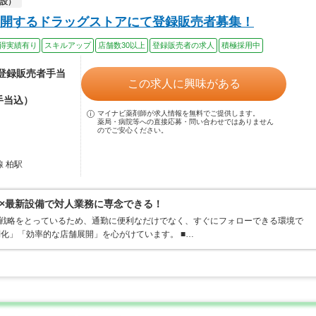
設）
開するドラッグストアにて登録販売者募集！
得実績有り
スキルアップ
店舗数30以上
登録販売者の求人
積極採用中
（登録販売者手当
この求人に興味がある
手当込）
マイナビ薬剤師が求人情報を無料でご提供します。
薬局・病院等への直接応募・問い合わせではありません
のでご安心ください。
線 柏駅
×最新設備で対人業務に専念できる！
ト戦略をとっているため、通勤に便利なだけでなく、すぐにフォローできる環境で
別化」「効率的な店舗展開」を心がけています。 ■…