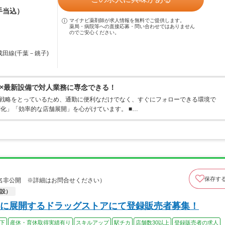
手当込）
マイナビ薬剤師が求人情報を無料でご提供します。
薬局・病院等への直接応募・問い合わせではありません
のでご安心ください。
成田線(千葉－銚子)
×最新設備で対人業務に専念できる！
ト戦略をとっているため、通勤に便利なだけでなく、すぐにフォローできる環境で
別化」「効率的な店舗展開」を心がけています。 ■…
保存す
名非公開 ※詳細はお問合せください）
設）
に展開するドラッグストアにて登録販売者募集！
以下
産休・育休取得実績有り
スキルアップ
駅チカ
店舗数30以上
登録販売者の求人