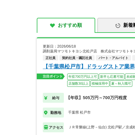
おすすめ順
新着
更新日：2026/06/18
調剤薬局マツモトキヨシ北松戸店 株式会社マツモトキ
正社員
契約社員・嘱託社員
パート・アルバイト
【千葉県松戸市】ドラッグストア業界
注目ポイント
年収700万円以上可
新卒も応募可能
未経
店舗数30以上
積極採用中
夏～秋入職可
【年収】505万円～700万円程度
給与
千葉県 松戸市
勤務地
ＪＲ常磐線(上野－仙台) 北松戸駅／京成
アクセス