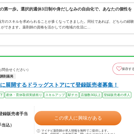
の第一歩。選択的週休3日制や身だしなみの自由化で、あなたの個性を
両方のスキルを求められることが多くなってきました。同社であれば、どちらの経験
とができます。薬剤師の資格を活かしての地域の生活に…
保存す
お問合せください）
調剤薬局
に展開するドラッグストアにて登録販売者募集！
以下
産休・育休取得実績有り
スキルアップ
駅チカ
店舗数30以上
登録販売者の求人
（登録販売者手当
この求人に興味がある
手当込）
マイナビ薬剤師が求人情報を無料でご提供します。