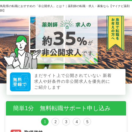
鳥取県の転職におすすめの「非公開求人」とは？｜薬剤師の転職・求人・募集なら【マイナビ薬剤
師】
まだサイト上で公開されていない
新着
無料
求人や好条件の非公開求人を優先的に
登録で
ご紹介します
簡単1分 無料転職サポート申し込み
1
2
3
4
5