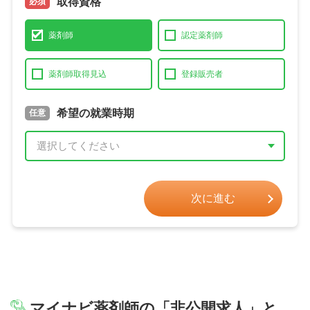
取得資格
必須
薬剤師
認定薬剤師
薬剤師取得見込
登録販売者
取得予定年
希望の就業時期
必須
任意
年 3月
次に進む
マイナビ薬剤師の
「非公開求人」
と