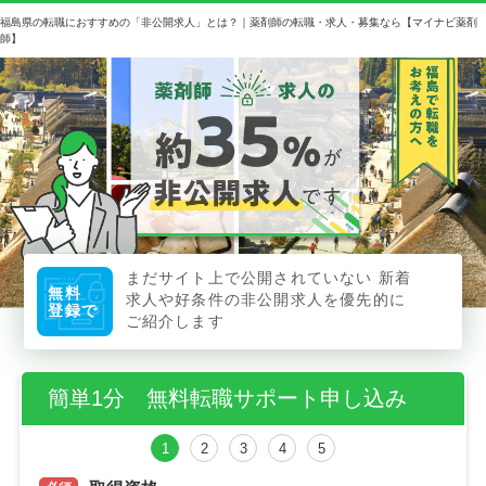
福島県の転職におすすめの「非公開求人」とは？｜薬剤師の転職・求人・募集なら【マイナビ薬剤
師】
まだサイト上で公開されていない
新着
無料
求人や好条件の非公開求人を優先的に
登録で
ご紹介します
簡単1分 無料転職サポート申し込み
1
2
3
4
5