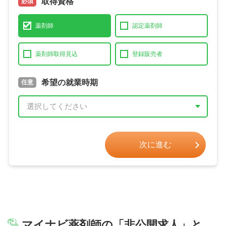
取得資格
必須
薬剤師
認定薬剤師
薬剤師取得見込
登録販売者
取得予定年
希望の就業時期
必須
任意
年 3月
次に進む
マイナビ薬剤師の
「非公開求人」
と