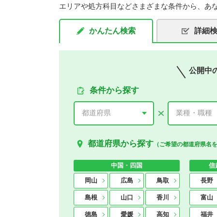
エリアや処方科目などさまざまな条件から、あ
かんたん検索
詳細
公開中
条件から探す
都道府県から探す
（ご希望の都道府県名
中国・四国
信
岡山
広島
鳥取
長野
島根
山口
香川
富山
徳島
愛媛
高知
福井