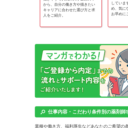
していま
用活動をしている企
から、自分の働き方や描きたい
め、気に
ます。
キャリアに合わせた選び方と求
お早めに
人をご紹介。
仕事内容・こだわり条件別の薬剤師
業種や働き方、福利厚生などあなたのご希望の