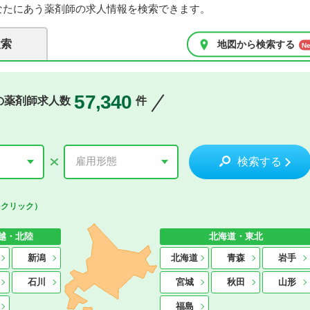
なたにあう薬剤師の求人情報を検索できます。
検索
地図から検索する
57,340
の薬剤師求人数
件
検索する
をクリック）
越・北陸
北海道・東北
新潟
北海道
青森
岩手
石川
宮城
秋田
山形
福島